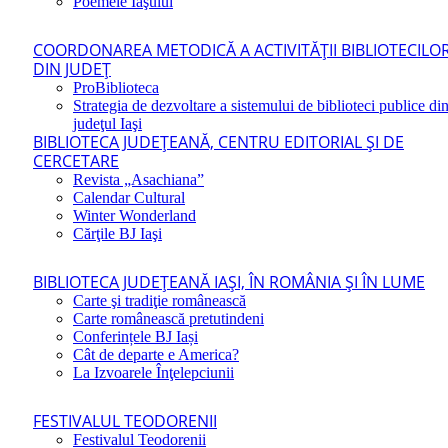
Poemele Iaşului
COORDONAREA METODICĂ A ACTIVITĂŢII BIBLIOTECILO
DIN JUDEŢ
ProBiblioteca
Strategia de dezvoltare a sistemului de biblioteci publice di
judeţul Iaşi
BIBLIOTECA JUDEŢEANĂ, CENTRU EDITORIAL ŞI DE
CERCETARE
Revista „Asachiana”
Calendar Cultural
Winter Wonderland
Cărţile BJ Iaşi
BIBLIOTECA JUDEŢEANĂ IAŞI, ÎN ROMÂNIA ŞI ÎN LUME
Carte şi tradiţie românească
Carte românească pretutindeni
Conferințele BJ Iași
Cât de departe e America?
La Izvoarele Înţelepciunii
FESTIVALUL TEODORENII
Festivalul Teodorenii