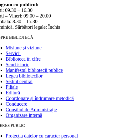
gram cu publicul:
i: 09.30 – 16.30
ți – Vineri: 09.00 – 20.00
bătă: 8.30 – 15.30
inică, Sărbători legale: Închis
SPRE BIBLIOTECĂ
Misiune şi viziune
Servicii
Biblioteca în cifre
Scurt istoric
Manifestul bibliotecii publice
Legea bibliotecilor
Sediul central
Filiale
Editură
Coordonare și îndrumare metodică
Conducere
Consiliul de Administrație
Organizare internă
ERES PUBLIC
Protecția datelor cu caracter personal