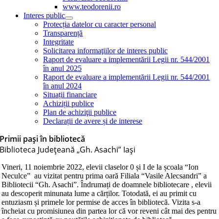
www.teodorenii.ro
Interes public
Protecția datelor cu caracter personal
Transparență
Integritate
Solicitarea informaţiilor de interes public
Raport de evaluare a implementării Legii nr. 544/2001
în anul 2025
Raport de evaluare a implementării Legii nr. 544/2001
în anul 2024
Situații financiare
Achiziții publice
Plan de achiziţii publice
Declarații de avere și de interese
Primii pași în bibliotecă
Biblioteca Judeţeană „Gh. Asachi” Iaşi
Vineri, 11 noiembrie 2022, elevii claselor 0 și I de la școala “Ion
Neculce” au vizitat pentru prima oară Filiala “Vasile Alecsandri” a
Bibliotecii “Gh. Asachi”. Îndrumați de doamnele bibliotecare , elevii
au descoperit minunata lume a cărților. Totodată, ei au primit cu
entuziasm și primele lor permise de acces în bibliotecă. Vizita s-a
încheiat cu promisiunea din partea lor că vor reveni cât mai des pentru