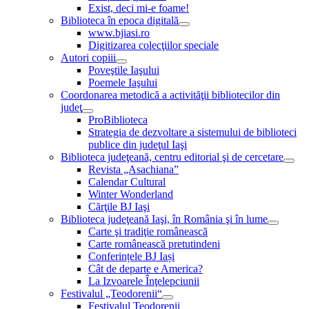
Exist, deci mi-e foame!
Biblioteca în epoca digitală
www.bjiasi.ro
Digitizarea colecţiilor speciale
Autori copiii
Poveştile Iaşului
Poemele Iaşului
Coordonarea metodică a activităţii bibliotecilor din
judeţ
ProBiblioteca
Strategia de dezvoltare a sistemului de biblioteci
publice din judeţul Iaşi
Biblioteca judeţeană, centru editorial şi de cercetare
Revista „Asachiana”
Calendar Cultural
Winter Wonderland
Cărţile BJ Iaşi
Biblioteca judeţeană Iaşi, în România şi în lume
Carte şi tradiţie românească
Carte românească pretutindeni
Conferințele BJ Iași
Cât de departe e America?
La Izvoarele Înţelepciunii
Festivalul „Teodorenii“
Festivalul Teodorenii