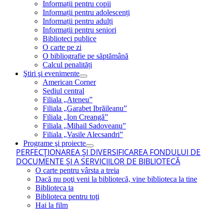
Informații pentru copii
Informații pentru adolescenți
Informații pentru adulți
Informații pentru seniori
Biblioteci publice
O carte pe zi
O bibliografie pe săptămână
Calcul penalități
Ştiri şi evenimente
American Corner
Sediul central
Filiala „Ateneu”
Filiala „Garabet Ibrăileanu”
Filiala „Ion Creangă”
Filiala „Mihail Sadoveanu”
Filiala „Vasile Alecsandri”
Programe şi proiecte
PERFECŢIONAREA ŞI DIVERSIFICAREA FONDULUI DE
DOCUMENTE ŞI A SERVICIILOR DE BIBLIOTECĂ
O carte pentru vârsta a treia
Dacă nu poţi veni la bibliotecă, vine biblioteca la tine
Biblioteca ta
Biblioteca pentru toţi
Hai la film