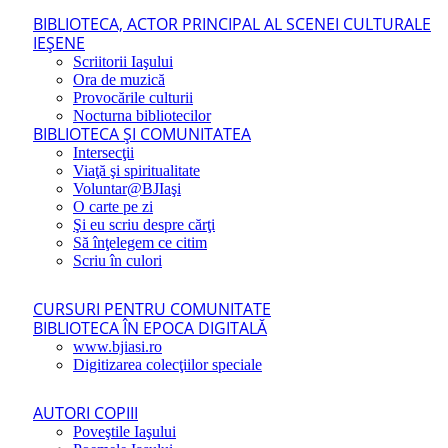
BIBLIOTECA, ACTOR PRINCIPAL AL SCENEI CULTURALE
IEŞENE
Scriitorii Iaşului
Ora de muzică
Provocările culturii
Nocturna bibliotecilor
BIBLIOTECA ŞI COMUNITATEA
Intersecţii
Viaţă şi spiritualitate
Voluntar@BJIaşi
O carte pe zi
Şi eu scriu despre cărţi
Să înţelegem ce citim
Scriu în culori
CURSURI PENTRU COMUNITATE
BIBLIOTECA ÎN EPOCA DIGITALĂ
www.bjiasi.ro
Digitizarea colecţiilor speciale
AUTORI COPIII
Poveştile Iaşului