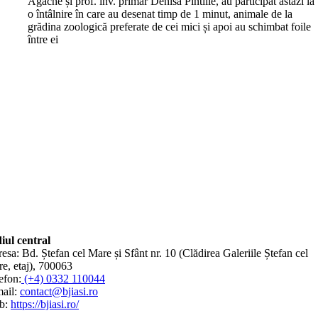
Agache și prof. înv. primar Denisa Pintilie, au participat astăzi la
o întâlnire în care au desenat timp de 1 minut, animale de la
grădina zoologică preferate de cei mici și apoi au schimbat foile
între ei
iul central
esa: Bd. Ștefan cel Mare și Sfânt nr. 10 (Clădirea Galeriile Ștefan cel
e, etaj), 700063
efon:
(+4) 0332 110044
ail:
contact@bjiasi.ro
b:
https://bjiasi.ro/