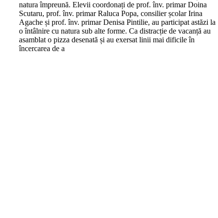
natura împreună. Elevii coordonați de prof. înv. primar Doina
Scutaru, prof. înv. primar Raluca Popa, consilier școlar Irina
Agache și prof. înv. primar Denisa Pintilie, au participat astăzi la
o întâlnire cu natura sub alte forme. Ca distracție de vacanță au
asamblat o pizza desenată și au exersat linii mai dificile în
încercarea de a