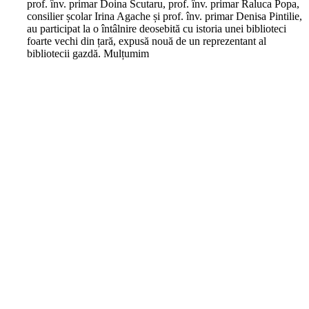
prof. înv. primar Doina Scutaru, prof. înv. primar Raluca Popa,
consilier școlar Irina Agache și prof. înv. primar Denisa Pintilie,
au participat la o întâlnire deosebită cu istoria unei biblioteci
foarte vechi din țară, expusă nouă de un reprezentant al
bibliotecii gazdă. Mulțumim