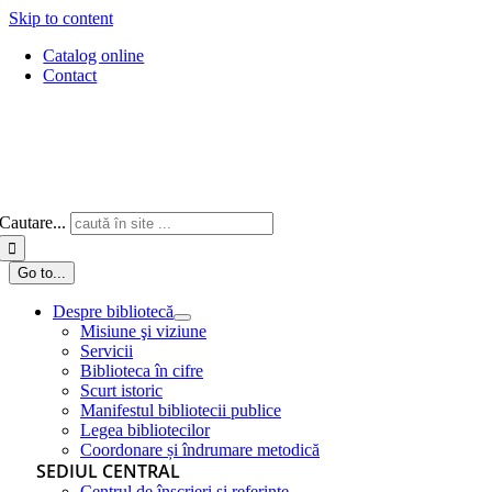
Skip to content
Catalog online
Contact
Cautare...
Go to...
Despre bibliotecă
Misiune şi viziune
Servicii
Biblioteca în cifre
Scurt istoric
Manifestul bibliotecii publice
Legea bibliotecilor
Coordonare și îndrumare metodică
SEDIUL CENTRAL
Centrul de înscrieri și referințe