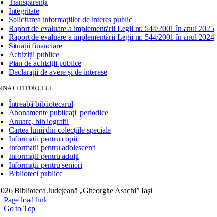
Transparență
Integritate
Solicitarea informaţiilor de interes public
Raport de evaluare a implementării Legii nr. 544/2001 în anul 2025
Raport de evaluare a implementării Legii nr. 544/2001 în anul 2024
Situații financiare
Achiziții publice
Plan de achiziţii publice
Declarații de avere și de interese
INA CITITORULUI
Întreabă bibliotecarul
Abonamente publicaţii periodice
Anuare, bibliografii
Cartea lunii din colecțiile speciale
Informații pentru copii
Informații pentru adolescenți
Informații pentru adulți
Informații pentru seniori
Biblioteci publice
026 Biblioteca Judeţeană „Gheorghe Asachi” Iaşi
Page load link
Go to Top