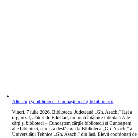
Alte cărți și biblioteci – Cunoaștem cărțile bibliotecii
V
ineri, 7 iulie 2026, Biblioteca Județeană „Gh. Asachi” Iași a
organizat, alături de EduCart, un nouă întâlnire intitulată Alte
cărți și biblioteci – Cunoaștem cărțile bibliotecii și Cunoaștem
alte biblioteci, care s-a desfășurat la Biblioteca „Gh. Asachi” a
Universității Tehnice „Gh. Asachi” din Iași. Elevii coordonați de