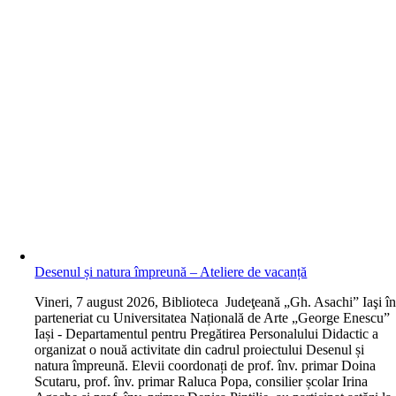
Desenul și natura împreună – Ateliere de vacanță
V
ineri, 7 august 2026, Biblioteca Judeţeană „Gh. Asachi” Iaşi î
parteneriat cu Universitatea Națională de Arte „George Enescu”
Iași - Departamentul pentru Pregătirea Personalului Didactic a
organizat o nouă activitate din cadrul proiectului Desenul și
natura împreună. Elevii coordonați de prof. înv. primar Doina
Scutaru, prof. înv. primar Raluca Popa, consilier școlar Irina