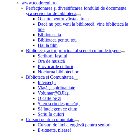
www.teodorenii.ro
Perfecţionarea şi diversificarea fondului de documente
şi a serviciilor de bibliotecă
O carte pentru vârsta a treia
Dacă nu poţi veni la bibliotecă, vine biblioteca la
tine
Biblioteca ta
Biblioteca pentru toţi
Hai la film
Biblioteca, actor principal al scenei culturale ieşene
Scriitorii Iaşului
Ora de muzică
Provocările culturii
Nocturna bibliotecilor
Biblioteca și Comunitatea
Intersecţii
Viaţă şi spiritualitate
Voluntar@BJIaşi
O carte pe zi
Şi eu scriu despre cărţi
Să înţelegem ce citim
Scriu în culori
Cursuri pentru comunitate
Cursuri de limba engleză pentru seniori
E-tiquette, please!