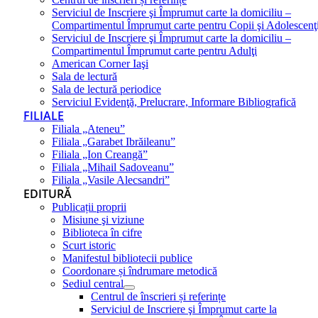
Serviciul de Inscriere şi Împrumut carte la domiciliu –
Compartimentul Împrumut carte pentru Copii şi Adolescenţ
Serviciul de Inscriere şi Împrumut carte la domiciliu –
Compartimentul Împrumut carte pentru Adulţi
American Corner Iaşi
Sala de lectură
Sala de lectură periodice
Serviciul Evidenţă, Prelucrare, Informare Bibliografică
FILIALE
Filiala „Ateneu”
Filiala „Garabet Ibrăileanu”
Filiala „Ion Creangă”
Filiala „Mihail Sadoveanu”
Filiala „Vasile Alecsandri”
EDITURĂ
Publicații proprii
Misiune şi viziune
Biblioteca în cifre
Scurt istoric
Manifestul bibliotecii publice
Coordonare și îndrumare metodică
Sediul central
Centrul de înscrieri și referințe
Serviciul de Inscriere şi Împrumut carte la