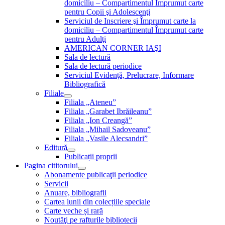
domiciliu – Compartimentul Împrumut carte
pentru Copii şi Adolescenţi
Serviciul de Inscriere şi Împrumut carte la
domiciliu – Compartimentul Împrumut carte
pentru Adulţi
AMERICAN CORNER IAŞI
Sala de lectură
Sala de lectură periodice
Serviciul Evidenţă, Prelucrare, Informare
Bibliografică
Filiale
Filiala „Ateneu”
Filiala „Garabet Ibrăileanu”
Filiala „Ion Creangă”
Filiala „Mihail Sadoveanu”
Filiala „Vasile Alecsandri”
Editură
Publicații proprii
Pagina cititorului
Abonamente publicaţii periodice
Servicii
Anuare, bibliografii
Cartea lunii din colecțiile speciale
Carte veche și rară
Noutăţi pe rafturile bibliotecii