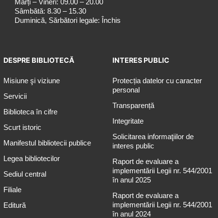
Marți – Vineri: 09.00 – 20.00
Sâmbătă: 8.30 – 15.30
Duminică, Sărbători legale: Închis
DESPRE BIBLIOTECĂ
INTERES PUBLIC
Misiune şi viziune
Protecția datelor cu caracter
personal
Servicii
Transparență
Biblioteca în cifre
Integritate
Scurt istoric
Solicitarea informaţiilor de
Manifestul bibliotecii publice
interes public
Legea bibliotecilor
Raport de evaluare a
implementării Legii nr. 544/2001
Sediul central
în anul 2025
Filiale
Raport de evaluare a
implementării Legii nr. 544/2001
Editură
în anul 2024