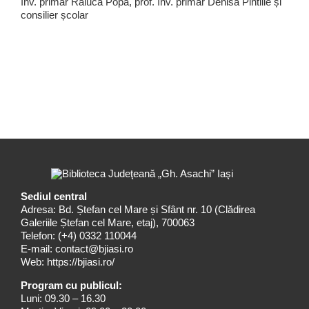
înv. primar Raluca Popa, prof. înv. primar Denisa Pintilie și
consilier școlar
Sediul central
Adresa: Bd. Ștefan cel Mare și Sfânt nr. 10 (Clădirea
Galeriile Ștefan cel Mare, etaj), 700063
Telefon:
(+4) 0332 110044
E-mail:
contact@bjiasi.ro
Web:
https://bjiasi.ro/
Program cu publicul:
Luni: 09.30 – 16.30