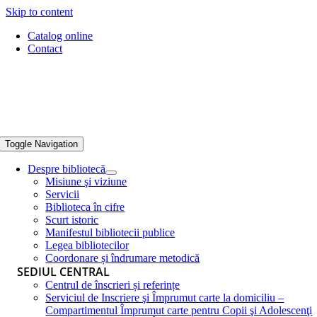
Skip to content
Catalog online
Contact
Toggle Navigation
Despre bibliotecă
Misiune şi viziune
Servicii
Biblioteca în cifre
Scurt istoric
Manifestul bibliotecii publice
Legea bibliotecilor
Coordonare și îndrumare metodică
SEDIUL CENTRAL
Centrul de înscrieri și referințe
Serviciul de Inscriere şi Împrumut carte la domiciliu –
Compartimentul Împrumut carte pentru Copii şi Adolescenţi