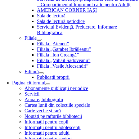
– Compartimentul Împrumut carte pentru Adulţi
AMERICAN CORNER IAŞI
Sala de lectură
Sala de lectură periodice
Serviciul Evidenţă, Prelucrare, Informare
Bibliografică
Filiale
Filiala „Ateneu”
Filiala „Garabet Ibrăileanu”
Filiala „Ion Creangă”
Filiala „Mihail Sadoveanu”
Filiala „Vasile Alecsandri”
Editură
Publicații proprii
Pagina cititorului
Abonamente publicaţii periodice
Servicii
Anuare, bibliografii
Cartea lunii din colecțiile speciale
Carte veche și rară
Noutăţi pe rafturile bibliotecii
Informații pentru copii
Informații pentru adolescenți
Informații pentru adulți
Informații pentru seniori