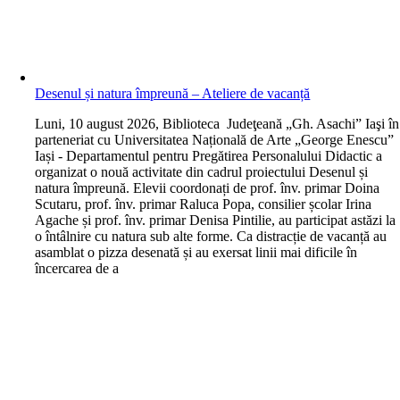
Desenul și natura împreună – Ateliere de vacanță
L
uni, 10 august 2026, Biblioteca Judeţeană „Gh. Asachi” Iaşi în
parteneriat cu Universitatea Națională de Arte „George Enescu”
Iași - Departamentul pentru Pregătirea Personalului Didactic a
organizat o nouă activitate din cadrul proiectului Desenul și
natura împreună. Elevii coordonați de prof. înv. primar Doina
Scutaru, prof. înv. primar Raluca Popa, consilier școlar Irina
Agache și prof. înv. primar Denisa Pintilie, au participat astăzi la
o întâlnire cu natura sub alte forme. Ca distracție de vacanță au
asamblat o pizza desenată și au exersat linii mai dificile în
încercarea de a