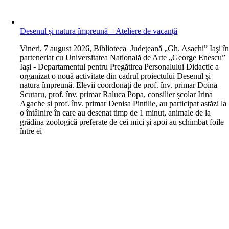
Desenul și natura împreună – Ateliere de vacanță
V
ineri, 7 august 2026, Biblioteca Judeţeană „Gh. Asachi” Iaşi î
parteneriat cu Universitatea Națională de Arte „George Enescu”
Iași - Departamentul pentru Pregătirea Personalului Didactic a
organizat o nouă activitate din cadrul proiectului Desenul și
natura împreună. Elevii coordonați de prof. înv. primar Doina
Scutaru, prof. înv. primar Raluca Popa, consilier școlar Irina
Agache și prof. înv. primar Denisa Pintilie, au participat astăzi la
o întâlnire în care au desenat timp de 1 minut, animale de la
grădina zoologică preferate de cei mici și apoi au schimbat foile
între ei