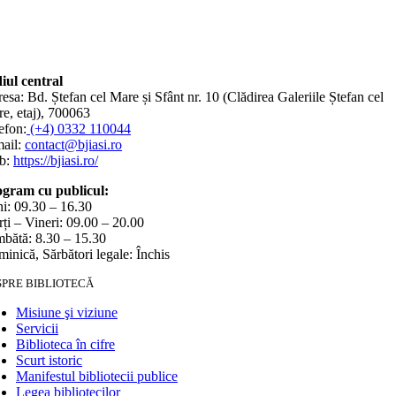
iul central
esa: Bd. Ștefan cel Mare și Sfânt nr. 10 (Clădirea Galeriile Ștefan cel
e, etaj), 700063
efon:
(+4) 0332 110044
ail:
contact@bjiasi.ro
b:
https://bjiasi.ro/
gram cu publicul:
i: 09.30 – 16.30
ți – Vineri: 09.00 – 20.00
bătă: 8.30 – 15.30
inică, Sărbători legale: Închis
SPRE BIBLIOTECĂ
Misiune şi viziune
Servicii
Biblioteca în cifre
Scurt istoric
Manifestul bibliotecii publice
Legea bibliotecilor