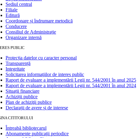
Sediul central
Filiale
Editură
Coordonare și îndrumare metodică
Conducere
Consiliul de Administrație
Organizare internă
ERES PUBLIC
Protecția datelor cu caracter personal
Transparență
Integritate
Solicitarea informaţiilor de interes public
Raport de evaluare a implementării Legii nr. 544/2001 în anul 2025
Raport de evaluare a implementării Legii nr. 544/2001 în anul 2024
Situații financiare
Achiziții publice
Plan de achiziţii publice
Declarații de avere și de interese
INA CITITORULUI
Întreabă bibliotecarul
Abonamente publicaţii periodice