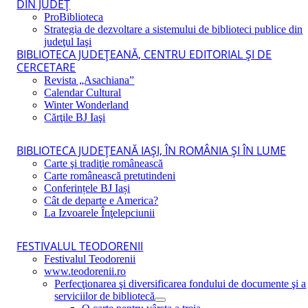
DIN JUDEŢ
ProBiblioteca
Strategia de dezvoltare a sistemului de biblioteci publice din
judeţul Iaşi
BIBLIOTECA JUDEŢEANĂ, CENTRU EDITORIAL ŞI DE
CERCETARE
Revista „Asachiana”
Calendar Cultural
Winter Wonderland
Cărţile BJ Iaşi
BIBLIOTECA JUDEŢEANĂ IAŞI, ÎN ROMÂNIA ŞI ÎN LUME
Carte şi tradiţie românească
Carte românească pretutindeni
Conferințele BJ Iași
Cât de departe e America?
La Izvoarele Înţelepciunii
FESTIVALUL TEODORENII
Festivalul Teodorenii
www.teodorenii.ro
Perfecţionarea şi diversificarea fondului de documente şi a
serviciilor de bibliotecă