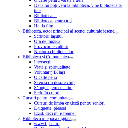
O carte pentru vârsta a treia
Dacă nu poţi veni la bibliotecă, vine biblioteca la
tine
Biblioteca ta
Biblioteca pentru toţi
Hai la film
Biblioteca, actor principal al scenei culturale ieşene
Scriitorii Iaşului
Ora de muzică
Provocările culturii
Nocturna bibliotecilor
Biblioteca și Comunitatea
Intersecţii
Viaţă şi spiritualitate
Voluntar@BJIaşi
O carte pe zi
Şi eu scriu despre cărţi
Să înţelegem ce citim
Scriu în culori
Cursuri pentru comunitate
Cursuri de limba engleză pentru seniori
E-tiquette, please!
Exist, deci mi-e foame!
Biblioteca în epoca digitală
www.bjiasi.ro