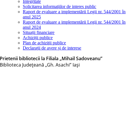
Integritate
Solicitarea informaţiilor de interes public
Raport de evaluare a implementării Legii nr. 544/2001 în
anul 2025
Raport de evaluare a implementării Legii nr. 544/2001 în
anul 2024
Situații financiare
Achiziții publice
Plan de achiziţii publice
Declarații de avere și de interese
Prietenii bibliotecii la Filiala „Mihail Sadoveanu”
Biblioteca Judeţeană „Gh. Asachi” Iaşi