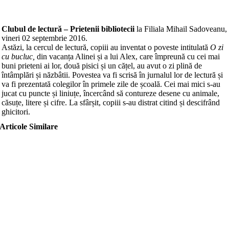
Clubul de lectură – Prietenii bibliotecii
la Filiala Mihail Sadoveanu,
vineri 02 septembrie 2016.
Astăzi, la cercul de lectură, copiii au inventat o poveste intitulată
O zi
cu bucluc,
din vacanța Alinei și a lui Alex, care împreună cu cei mai
buni prieteni ai lor, două pisici și un cățel, au avut o zi plină de
întâmplări și năzbâtii. Povestea va fi scrisă în jurnalul lor de lectură și
va fi prezentată colegilor în primele zile de școală. Cei mai mici s-au
jucat cu puncte și liniuțe, încercând să contureze desene cu animale,
căsuțe, litere și cifre. La sfârșit, copiii s-au distrat citind și descifrând
ghicitori.
Articole Similare