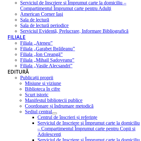
Serviciul de Inscriere şi Împrumut carte la domiciliu –
Compartimentul Împrumut carte pentru Adulţi
American Corner Iaşi
Sala de lectură
Sala de lectură periodice
Serviciul Evidenţă, Prelucrare, Informare Bibliografică
FILIALE
Filiala „Ateneu”
Filiala „Garabet Ibrăileanu”
Filiala „Ion Creangă”
Filiala „Mihail Sadoveanu”
Filiala „Vasile Alecsandri”
EDITURĂ
Publicații proprii
Misiune şi viziune
Biblioteca în cifre
Scurt istoric
Manifestul bibliotecii publice
Coordonare și îndrumare metodică
Sediul central
Centrul de înscrieri și referințe
Serviciul de Inscriere şi Împrumut carte la domiciliu
– Compartimentul Împrumut carte pentru Copii şi
Adolescenţi
Serviciul de Inscriere şi Împrumut carte la domiciliu