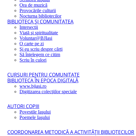
Ora de muzică
Provocările culturii
Nocturna bibliotecilor
BIBLIOTECA ŞI COMUNITATEA
Intersecţii
Viaţă şi spiritualitate
Voluntar@BJIaşi
O carte pe zi
Şi eu scriu despre cărţi
Să înţelegem ce citim
Scriu în culori
CURSURI PENTRU COMUNITATE
BIBLIOTECA ÎN EPOCA DIGITALĂ
www.bjiasi.ro
Digitizarea colecţiilor speciale
AUTORI COPIII
Poveştile Iaşului
Poemele Iaşului
COORDONAREA METODICĂ A ACTIVITĂŢII BIBLIOTECILOR