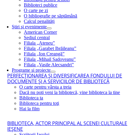
Biblioteci publice
O carte pe zi
O bibliografie pe săptămână
Calcul penalități
Ştiri şi evenimente
American Corner
Sediul central
Filiala „Ateneu”
Filiala „Garabet Ibrăileanu”
Filiala „Ion Creangă”
Filiala „Mihail Sadoveanu”
Filiala „Vasile Alecsandri”
Programe şi proiecte
PERFECŢIONAREA ŞI DIVERSIFICAREA FONDULUI DE
DOCUMENTE ŞI A SERVICIILOR DE BIBLIOTECĂ
O carte pentru vârsta a treia
Dacă nu poţi veni la bibliotecă, vine biblioteca la tine
Biblioteca ta
Biblioteca pentru toţi
Hai la film
BIBLIOTECA, ACTOR PRINCIPAL AL SCENEI CULTURALE
IEŞENE
Scriitorii Iaşului