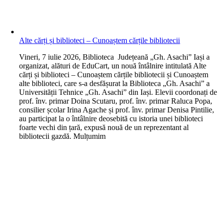
Alte cărți și biblioteci – Cunoaștem cărțile bibliotecii
V
ineri, 7 iulie 2026, Biblioteca Județeană „Gh. Asachi” Iași a
organizat, alături de EduCart, un nouă întâlnire intitulată Alte
cărți și biblioteci – Cunoaștem cărțile bibliotecii și Cunoaștem
alte biblioteci, care s-a desfășurat la Biblioteca „Gh. Asachi” a
Universității Tehnice „Gh. Asachi” din Iași. Elevii coordonați de
prof. înv. primar Doina Scutaru, prof. înv. primar Raluca Popa,
consilier școlar Irina Agache și prof. înv. primar Denisa Pintilie,
au participat la o întâlnire deosebită cu istoria unei biblioteci
foarte vechi din țară, expusă nouă de un reprezentant al
bibliotecii gazdă. Mulțumim