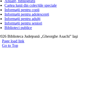
Anuare, bibliografii
Cartea lunii din colecțiile speciale
Informații pentru copii
Informații pentru adolescenți
Informații pentru adulți
Informații pentru seniori
Biblioteci publice
026 Biblioteca Judeţeană „Gheorghe Asachi” Iaşi
Page load link
Go to Top