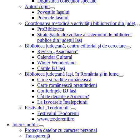
Digitizarea colecţiilor speciale
Autori copiii
Poveştile Iaşului
Poemele Iaşului
Coordonarea metodică a activităţii bibliotecilor din judeţ
ProBiblioteca
Strategia de dezvoltare a sistemului de biblioteci
publice din judeţul Iaşi
Biblioteca judeţeană, centru editorial şi de cercetare
Revista „Asachiana”
Calendar Cultural
Winter Wonderland
Cărţile BJ Iaşi
Biblioteca judeţeană Iaşi, în România şi în lume
Carte şi tradiţie românească
Carte românească pretutindeni
Conferințele BJ Iași
Cât de departe e America?
La Izvoarele Înţelepciunii
Festivalul „Teodorenii“
Festivalul Teodorenii
www.teodorenii.ro
Interes public
Protecția datelor cu caracter personal
Transparență