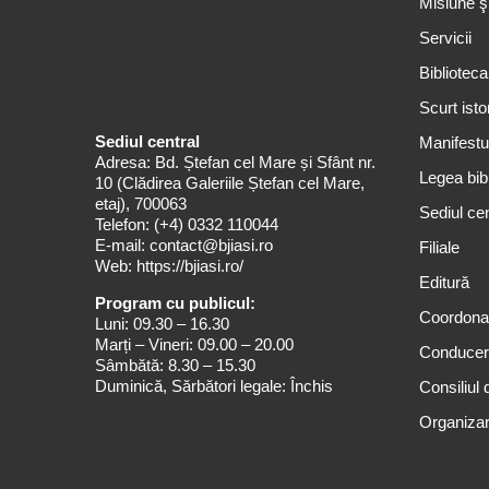
Misiune ş
Servicii
Biblioteca
Scurt isto
Sediul central
Manifestul
Adresa: Bd. Ștefan cel Mare și Sfânt nr.
Legea bibl
10 (Clădirea Galeriile Ștefan cel Mare,
etaj), 700063
Sediul cen
Telefon:
(+4) 0332 110044
E-mail:
contact@bjiasi.ro
Filiale
Web:
https://bjiasi.ro/
Editură
Program cu publicul:
Coordona
Luni: 09.30 – 16.30
Marți – Vineri: 09.00 – 20.00
Conduce
Sâmbătă: 8.30 – 15.30
Duminică, Sărbători legale: Închis
Consiliul 
Organizar