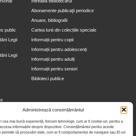
ersonal
Întreabă bibliotecarul
Abonamente publicaţii periodice
Anuare, bibliografii
es public
Cartea lunii din colecțiile speciale
rii Legii
Informații pentru copii
Informații pentru adolescenți
rii Legii
Informații pentru adulți
Informații pentru seniori
Biblioteci publice
se
Administrează consimțământul
ri cea mai bună experiență, folosim tehnologii, cum ar fi cookie-uri, pentru a
 accesa informațiile despre dispozitive. Consimțământul pentru aceste
e permite să procesăm date, cum ar fi comportamentul de navigare sau ID-uri