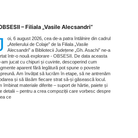
OBSESII – Filiala „Vasile Alecsandri”
J
oi, 6 august 2026, cea de-a patra întâlnire din cadrul
„Atelierului de Colaje” de la Filiala „Vasile
Alecsandri” a Bibliotecii Județene „Gh. Asachi” ne-a
rtat într-o nouă explorare - OBSESII. De data aceasta
-am jucat cu chipuri și cuvinte, descoperind cum
agmente aparent fără legătură pot spune o poveste
preună. Am învățat să lucrăm în etape, să ne antrenăm
bdarea și să lăsăm fiecare strat să-și găsească locul.
 îmbinat materiale diferite – suport de hârtie, paiete și
te detalii – pentru a crea compoziții care vorbesc despre
ea ce