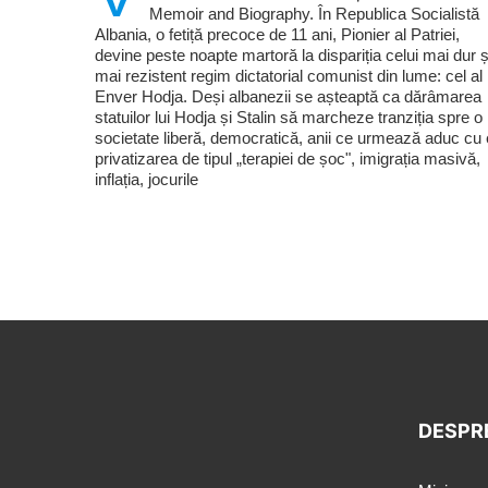
Memoir and Biography. În Republica Socialistă
Albania, o fetiță precoce de 11 ani, Pionier al Patriei,
devine peste noapte martoră la dispariția celui mai dur ș
mai rezistent regim dictatorial comunist din lume: cel al 
Enver Hodja. Deși albanezii se așteaptă ca dărâmarea
statuilor lui Hodja și Stalin să marcheze tranziția spre o
societate liberă, democratică, anii ce urmează aduc cu 
privatizarea de tipul „terapiei de șoc", imigrația masivă,
inflația, jocurile
DESPR