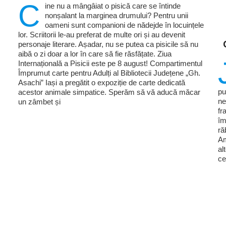
C
ine nu a mângâiat o pisică care se întinde
nonșalant la marginea drumului? Pentru unii
oameni sunt companioni de nădejde în locuințele
lor. Scriitorii le-au preferat de multe ori și au devenit
personaje literare. Așadar, nu se putea ca pisicile să nu
aibă o zi doar a lor în care să fie răsfățate. Ziua
Internațională a Pisicii este pe 8 august! Compartimentul
Împrumut carte pentru Adulți al Bibliotecii Județene „Gh.
Asachi” Iași a pregătit o expoziție de carte dedicată
pu
acestor animale simpatice. Sperăm să vă aducă măcar
ne
un zâmbet și
fr
îm
ră
Am
al
ce