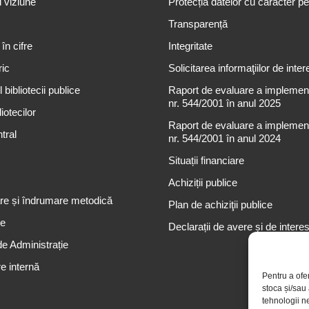
i viziune
Protecția datelor cu caracter p
Transparență
 în cifre
Integritate
ric
Solicitarea informaţiilor de inter
 bibliotecii publice
Raport de evaluare a implementă
nr. 544/2001 în anul 2025
iotecilor
Raport de evaluare a implementă
tral
nr. 544/2001 în anul 2024
Situații financiare
Achiziții publice
re și îndrumare metodică
Plan de achiziţii publice
re
Declarații de avere și de intere
de Administrație
e internă
Pentru a ofe
stoca și/sau
tehnologii n