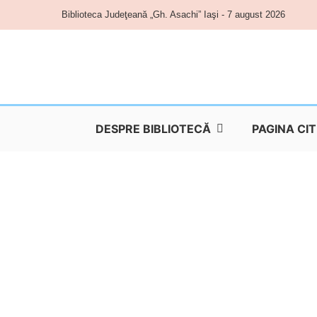
Skip
Biblioteca Judeţeană „Gh. Asachi” Iaşi - 7 august 2026
to
content
DESPRE BIBLIOTECĂ
PAGINA CI