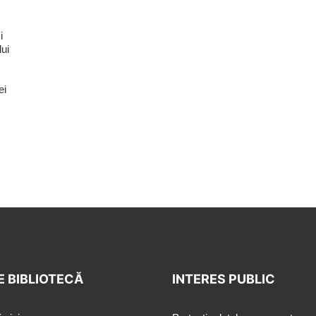
i
lui
ei
E BIBLIOTECĂ
INTERES PUBLIC