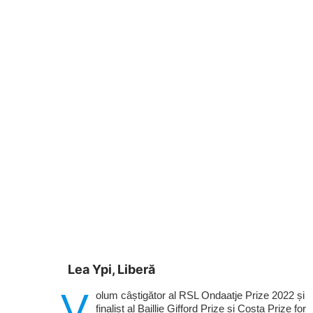
Lea Ypi, Liberă
V
olum câștigător al RSL Ondaatje Prize 2022 și
finalist al Baillie Gifford Prize și Costa Prize for