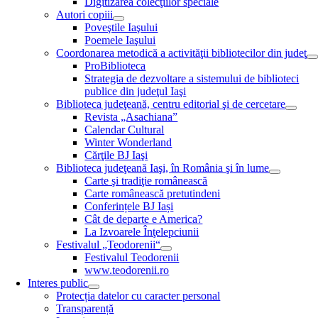
Digitizarea colecţiilor speciale
Autori copiii
Poveştile Iaşului
Poemele Iaşului
Coordonarea metodică a activităţii bibliotecilor din judeţ
ProBiblioteca
Strategia de dezvoltare a sistemului de biblioteci
publice din judeţul Iaşi
Biblioteca judeţeană, centru editorial şi de cercetare
Revista „Asachiana”
Calendar Cultural
Winter Wonderland
Cărţile BJ Iaşi
Biblioteca judeţeană Iaşi, în România şi în lume
Carte şi tradiţie românească
Carte românească pretutindeni
Conferințele BJ Iași
Cât de departe e America?
La Izvoarele Înţelepciunii
Festivalul „Teodorenii“
Festivalul Teodorenii
www.teodorenii.ro
Interes public
Protecția datelor cu caracter personal
Transparență