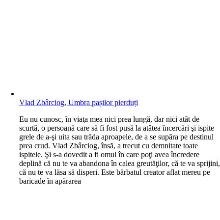
Vlad Zbârciog, Umbra pașilor pierduți
E
u nu cunosc, în viaţa mea nici prea lungă, dar nici atât de
scurtă, o persoană care să fi fost pusă la atâtea încercări şi ispite
grele de a-şi uita sau trăda aproapele, de a se supăra pe destinul
prea crud. Vlad Zbârciog, însă, a trecut cu demnitate toate
ispitele. Şi s-a dovedit a fi omul în care poţi avea încredere
deplină că nu te va abandona în calea greutăţilor, că te va sprijini
că nu te va lăsa să disperi. Este bărbatul creator aflat mereu pe
baricade în apărarea