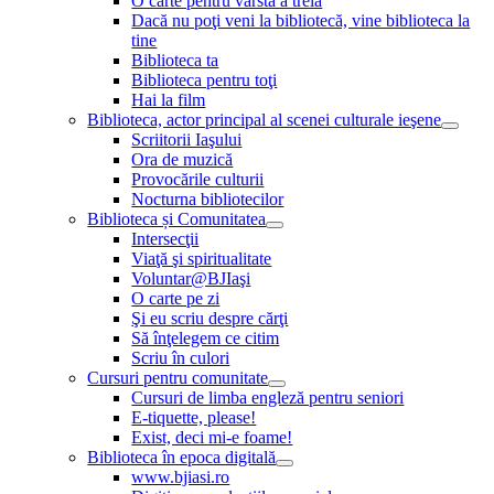
O carte pentru vârsta a treia
Dacă nu poţi veni la bibliotecă, vine biblioteca la
tine
Biblioteca ta
Biblioteca pentru toţi
Hai la film
Biblioteca, actor principal al scenei culturale ieşene
Scriitorii Iaşului
Ora de muzică
Provocările culturii
Nocturna bibliotecilor
Biblioteca și Comunitatea
Intersecţii
Viaţă şi spiritualitate
Voluntar@BJIaşi
O carte pe zi
Şi eu scriu despre cărţi
Să înţelegem ce citim
Scriu în culori
Cursuri pentru comunitate
Cursuri de limba engleză pentru seniori
E-tiquette, please!
Exist, deci mi-e foame!
Biblioteca în epoca digitală
www.bjiasi.ro