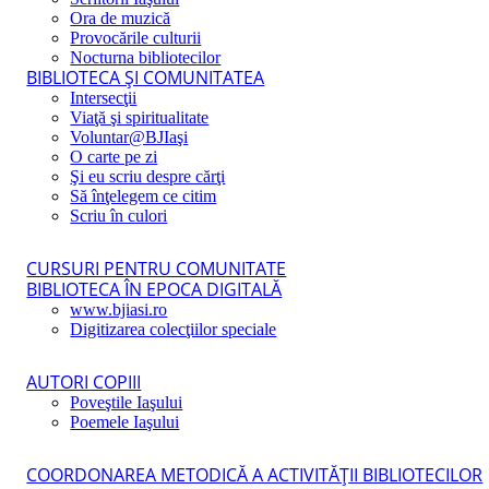
Ora de muzică
Provocările culturii
Nocturna bibliotecilor
BIBLIOTECA ŞI COMUNITATEA
Intersecţii
Viaţă şi spiritualitate
Voluntar@BJIaşi
O carte pe zi
Şi eu scriu despre cărţi
Să înţelegem ce citim
Scriu în culori
CURSURI PENTRU COMUNITATE
BIBLIOTECA ÎN EPOCA DIGITALĂ
www.bjiasi.ro
Digitizarea colecţiilor speciale
AUTORI COPIII
Poveştile Iaşului
Poemele Iaşului
COORDONAREA METODICĂ A ACTIVITĂŢII BIBLIOTECILOR