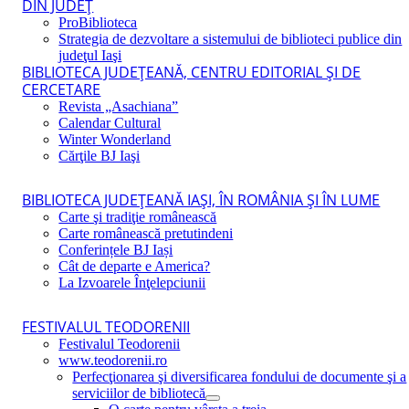
DIN JUDEŢ
ProBiblioteca
Strategia de dezvoltare a sistemului de biblioteci publice din
judeţul Iaşi
BIBLIOTECA JUDEŢEANĂ, CENTRU EDITORIAL ŞI DE
CERCETARE
Revista „Asachiana”
Calendar Cultural
Winter Wonderland
Cărţile BJ Iaşi
BIBLIOTECA JUDEŢEANĂ IAŞI, ÎN ROMÂNIA ŞI ÎN LUME
Carte şi tradiţie românească
Carte românească pretutindeni
Conferințele BJ Iași
Cât de departe e America?
La Izvoarele Înţelepciunii
FESTIVALUL TEODORENII
Festivalul Teodorenii
www.teodorenii.ro
Perfecţionarea şi diversificarea fondului de documente şi a
serviciilor de bibliotecă