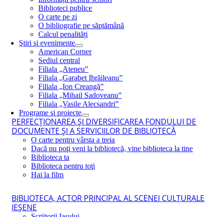
Biblioteci publice
O carte pe zi
O bibliografie pe săptămână
Calcul penalități
Ştiri şi evenimente
American Corner
Sediul central
Filiala „Ateneu”
Filiala „Garabet Ibrăileanu”
Filiala „Ion Creangă”
Filiala „Mihail Sadoveanu”
Filiala „Vasile Alecsandri”
Programe şi proiecte
PERFECŢIONAREA ŞI DIVERSIFICAREA FONDULUI DE
DOCUMENTE ŞI A SERVICIILOR DE BIBLIOTECĂ
O carte pentru vârsta a treia
Dacă nu poţi veni la bibliotecă, vine biblioteca la tine
Biblioteca ta
Biblioteca pentru toţi
Hai la film
BIBLIOTECA, ACTOR PRINCIPAL AL SCENEI CULTURALE
IEŞENE
Scriitorii Iaşului