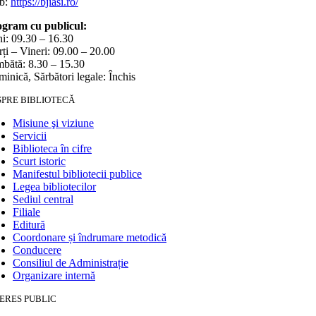
b:
https://bjiasi.ro/
gram cu publicul:
i: 09.30 – 16.30
ți – Vineri: 09.00 – 20.00
bătă: 8.30 – 15.30
inică, Sărbători legale: Închis
SPRE BIBLIOTECĂ
Misiune şi viziune
Servicii
Biblioteca în cifre
Scurt istoric
Manifestul bibliotecii publice
Legea bibliotecilor
Sediul central
Filiale
Editură
Coordonare și îndrumare metodică
Conducere
Consiliul de Administrație
Organizare internă
ERES PUBLIC