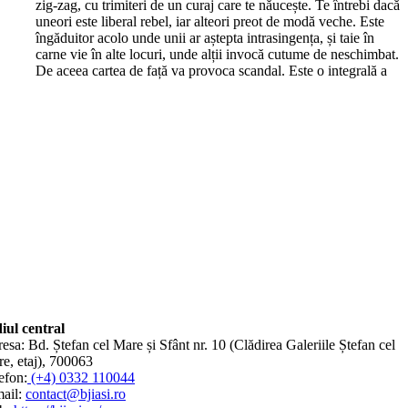
zig-zag, cu trimiteri de un curaj care te năucește. Te întrebi dacă
uneori este liberal rebel, iar alteori preot de modă veche. Este
îngăduitor acolo unde unii ar aștepta intrasingența, și taie în
carne vie în alte locuri, unde alții invocă cutume de neschimbat.
De aceea cartea de față va provoca scandal. Este o integrală a
iul central
esa: Bd. Ștefan cel Mare și Sfânt nr. 10 (Clădirea Galeriile Ștefan cel
e, etaj), 700063
efon:
(+4) 0332 110044
ail:
contact@bjiasi.ro