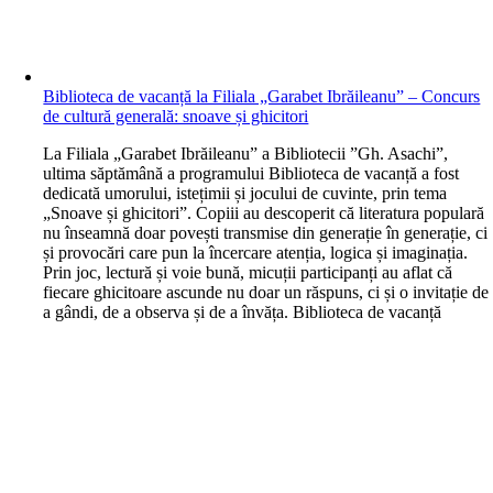
Biblioteca de vacanță la Filiala „Garabet Ibrăileanu” – Concurs
de cultură generală: snoave și ghicitori
L
a Filiala „Garabet Ibrăileanu” a Bibliotecii ”Gh. Asachi”,
ultima săptămână a programului Biblioteca de vacanță a fost
dedicată umorului, istețimii și jocului de cuvinte, prin tema
„Snoave și ghicitori”. Copiii au descoperit că literatura populară
nu înseamnă doar povești transmise din generație în generație, ci
și provocări care pun la încercare atenția, logica și imaginația.
Prin joc, lectură și voie bună, micuții participanți au aflat că
fiecare ghicitoare ascunde nu doar un răspuns, ci și o invitație de
a gândi, de a observa și de a învăța. Biblioteca de vacanță