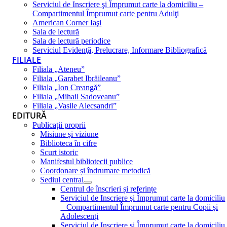
Serviciul de Inscriere şi Împrumut carte la domiciliu –
Compartimentul Împrumut carte pentru Adulţi
American Corner Iaşi
Sala de lectură
Sala de lectură periodice
Serviciul Evidenţă, Prelucrare, Informare Bibliografică
FILIALE
Filiala „Ateneu”
Filiala „Garabet Ibrăileanu”
Filiala „Ion Creangă”
Filiala „Mihail Sadoveanu”
Filiala „Vasile Alecsandri”
EDITURĂ
Publicații proprii
Misiune şi viziune
Biblioteca în cifre
Scurt istoric
Manifestul bibliotecii publice
Coordonare și îndrumare metodică
Sediul central
Centrul de înscrieri și referințe
Serviciul de Inscriere şi Împrumut carte la domiciliu
– Compartimentul Împrumut carte pentru Copii şi
Adolescenţi
Serviciul de Inscriere şi Împrumut carte la domiciliu