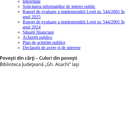
Integritate
Solicitarea informaţiilor de interes public
Raport de evaluare a implementării Legii nr. 544/2001 în
anul 2025
Raport de evaluare a implementării Legii nr. 544/2001 în
anul 2024
Situații financiare
Achiziții publice
Plan de achiziţii publice
Declarații de avere și de interese
Povești din cărți – Culori din povești
Biblioteca Judeţeană „Gh. Asachi” Iaşi