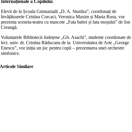
Internaționale a Copilului
.
Elevii de la Școala Gimnazială „D. A. Sturdza”, coordonați de
învățătoarele Cristina Corcaci, Veronica Maxim și Maria Rusu, vor
prezenta sceneta-teatru cu mascote „Fata babei și fata moșului” de Ion
Creangă.
Voluntarele Bibliotecii Județene „Gh. Asachi”, studente coordonate de
lect. univ. dr. Cristina Răducanu de la Universitatea de Arte „George
Enescu”, vor iniția un joc pentru copii – prezentarea unei orchestre
simfonice.
Articole Similare