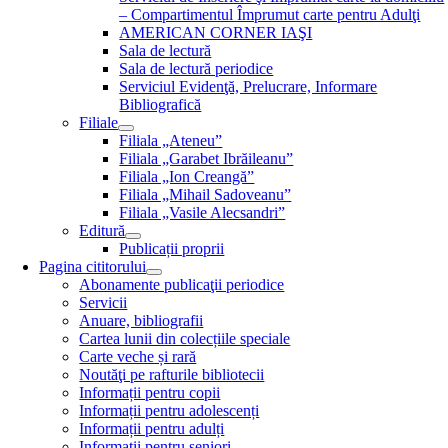
– Compartimentul Împrumut carte pentru Adulţi
AMERICAN CORNER IAŞI
Sala de lectură
Sala de lectură periodice
Serviciul Evidenţă, Prelucrare, Informare
Bibliografică
Filiale
Filiala „Ateneu”
Filiala „Garabet Ibrăileanu”
Filiala „Ion Creangă”
Filiala „Mihail Sadoveanu”
Filiala „Vasile Alecsandri”
Editură
Publicații proprii
Pagina cititorului
Abonamente publicaţii periodice
Servicii
Anuare, bibliografii
Cartea lunii din colecțiile speciale
Carte veche și rară
Noutăţi pe rafturile bibliotecii
Informații pentru copii
Informații pentru adolescenți
Informații pentru adulți
Informații pentru seniori