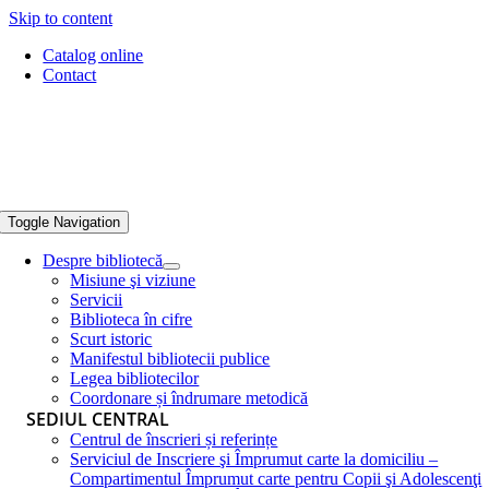
Skip to content
Catalog online
Contact
Toggle Navigation
Despre bibliotecă
Misiune şi viziune
Servicii
Biblioteca în cifre
Scurt istoric
Manifestul bibliotecii publice
Legea bibliotecilor
Coordonare și îndrumare metodică
SEDIUL CENTRAL
Centrul de înscrieri și referințe
Serviciul de Inscriere şi Împrumut carte la domiciliu –
Compartimentul Împrumut carte pentru Copii şi Adolescenţi