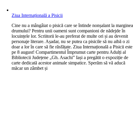
Ziua Internațională a Pisicii
C
ine nu a mângâiat o pisică care se întinde nonșalant la margine
drumului? Pentru unii oameni sunt companioni de nădejde în
locuințele lor. Scriitorii le-au preferat de multe ori și au devenit
personaje literare. Așadar, nu se putea ca pisicile să nu aibă o zi
doar a lor în care să fie răsfățate. Ziua Internațională a Pisicii este
pe 8 august! Compartimentul Împrumut carte pentru Adulți al
Bibliotecii Județene „Gh. Asachi” Iași a pregătit o expoziție de
carte dedicată acestor animale simpatice. Sperăm să vă aducă
măcar un zâmbet și