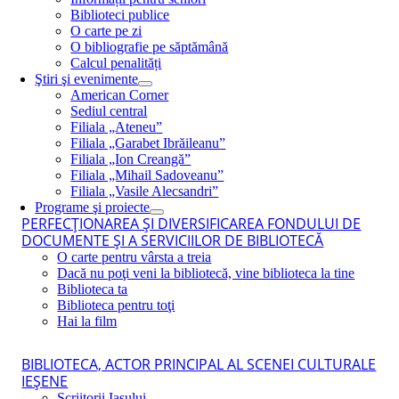
Biblioteci publice
O carte pe zi
O bibliografie pe săptămână
Calcul penalități
Ştiri şi evenimente
American Corner
Sediul central
Filiala „Ateneu”
Filiala „Garabet Ibrăileanu”
Filiala „Ion Creangă”
Filiala „Mihail Sadoveanu”
Filiala „Vasile Alecsandri”
Programe şi proiecte
PERFECŢIONAREA ŞI DIVERSIFICAREA FONDULUI DE
DOCUMENTE ŞI A SERVICIILOR DE BIBLIOTECĂ
O carte pentru vârsta a treia
Dacă nu poţi veni la bibliotecă, vine biblioteca la tine
Biblioteca ta
Biblioteca pentru toţi
Hai la film
BIBLIOTECA, ACTOR PRINCIPAL AL SCENEI CULTURALE
IEŞENE
Scriitorii Iaşului