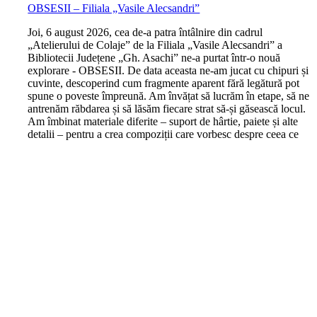
OBSESII – Filiala „Vasile Alecsandri”
J
oi, 6 august 2026, cea de-a patra întâlnire din cadrul
„Atelierului de Colaje” de la Filiala „Vasile Alecsandri” a
Bibliotecii Județene „Gh. Asachi” ne-a purtat într-o nouă
explorare - OBSESII. De data aceasta ne-am jucat cu chipuri și
cuvinte, descoperind cum fragmente aparent fără legătură pot
spune o poveste împreună. Am învățat să lucrăm în etape, să ne
antrenăm răbdarea și să lăsăm fiecare strat să-și găsească locul.
Am îmbinat materiale diferite – suport de hârtie, paiete și alte
detalii – pentru a crea compoziții care vorbesc despre ceea ce