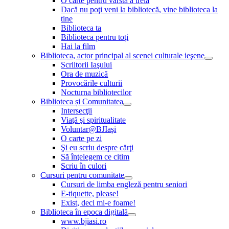
O carte pentru vârsta a treia
Dacă nu poţi veni la bibliotecă, vine biblioteca la
tine
Biblioteca ta
Biblioteca pentru toţi
Hai la film
Biblioteca, actor principal al scenei culturale ieşene
Scriitorii Iaşului
Ora de muzică
Provocările culturii
Nocturna bibliotecilor
Biblioteca și Comunitatea
Intersecţii
Viaţă şi spiritualitate
Voluntar@BJIaşi
O carte pe zi
Şi eu scriu despre cărţi
Să înţelegem ce citim
Scriu în culori
Cursuri pentru comunitate
Cursuri de limba engleză pentru seniori
E-tiquette, please!
Exist, deci mi-e foame!
Biblioteca în epoca digitală
www.bjiasi.ro