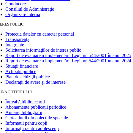
Conducere
Consiliul de Administrație
Organizare internă
ERES PUBLIC
Protecția datelor cu caracter personal
Transparență
Integritate
Solicitarea informaţiilor de interes public
Raport de evaluare a implementării Legii nr. 544/2001 în anul 2025
Raport de evaluare a implementării Legii nr. 544/2001 în anul 2024
Situații financiare
Achiziții publice
Plan de achiziţii publice
Declarații de avere și de interese
INA CITITORULUI
Întreabă bibliotecarul
Abonamente publicaţii periodice
Anuare, bibliografii
Cartea lunii din colecțiile speciale
Informații pentru copii
Informații pentru adolescenți