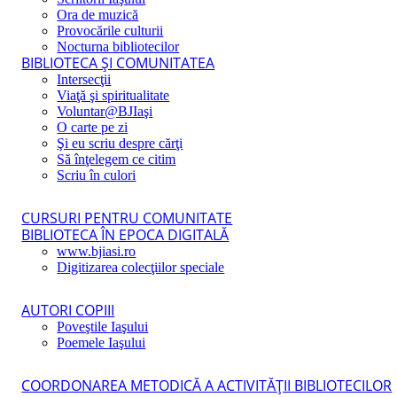
Ora de muzică
Provocările culturii
Nocturna bibliotecilor
BIBLIOTECA ŞI COMUNITATEA
Intersecţii
Viaţă şi spiritualitate
Voluntar@BJIaşi
O carte pe zi
Şi eu scriu despre cărţi
Să înţelegem ce citim
Scriu în culori
CURSURI PENTRU COMUNITATE
BIBLIOTECA ÎN EPOCA DIGITALĂ
www.bjiasi.ro
Digitizarea colecţiilor speciale
AUTORI COPIII
Poveştile Iaşului
Poemele Iaşului
COORDONAREA METODICĂ A ACTIVITĂŢII BIBLIOTECILOR