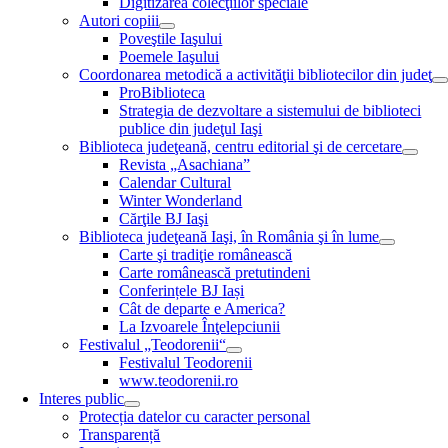
Digitizarea colecţiilor speciale
Autori copiii
Poveştile Iaşului
Poemele Iaşului
Coordonarea metodică a activităţii bibliotecilor din judeţ
ProBiblioteca
Strategia de dezvoltare a sistemului de biblioteci
publice din judeţul Iaşi
Biblioteca judeţeană, centru editorial şi de cercetare
Revista „Asachiana”
Calendar Cultural
Winter Wonderland
Cărţile BJ Iaşi
Biblioteca judeţeană Iaşi, în România şi în lume
Carte şi tradiţie românească
Carte românească pretutindeni
Conferințele BJ Iași
Cât de departe e America?
La Izvoarele Înţelepciunii
Festivalul „Teodorenii“
Festivalul Teodorenii
www.teodorenii.ro
Interes public
Protecția datelor cu caracter personal
Transparență