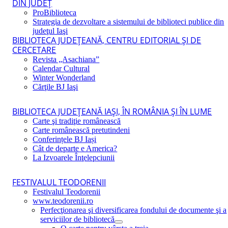
DIN JUDEŢ
ProBiblioteca
Strategia de dezvoltare a sistemului de biblioteci publice din
judeţul Iaşi
BIBLIOTECA JUDEŢEANĂ, CENTRU EDITORIAL ŞI DE
CERCETARE
Revista „Asachiana”
Calendar Cultural
Winter Wonderland
Cărţile BJ Iaşi
BIBLIOTECA JUDEŢEANĂ IAŞI, ÎN ROMÂNIA ŞI ÎN LUME
Carte şi tradiţie românească
Carte românească pretutindeni
Conferințele BJ Iași
Cât de departe e America?
La Izvoarele Înţelepciunii
FESTIVALUL TEODORENII
Festivalul Teodorenii
www.teodorenii.ro
Perfecţionarea şi diversificarea fondului de documente şi a
serviciilor de bibliotecă