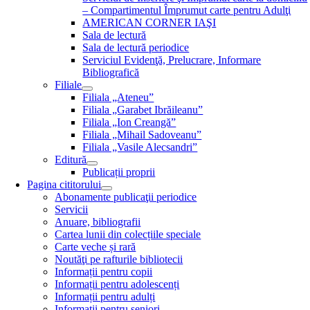
– Compartimentul Împrumut carte pentru Adulţi
AMERICAN CORNER IAŞI
Sala de lectură
Sala de lectură periodice
Serviciul Evidenţă, Prelucrare, Informare
Bibliografică
Filiale
Filiala „Ateneu”
Filiala „Garabet Ibrăileanu”
Filiala „Ion Creangă”
Filiala „Mihail Sadoveanu”
Filiala „Vasile Alecsandri”
Editură
Publicații proprii
Pagina cititorului
Abonamente publicaţii periodice
Servicii
Anuare, bibliografii
Cartea lunii din colecțiile speciale
Carte veche și rară
Noutăţi pe rafturile bibliotecii
Informații pentru copii
Informații pentru adolescenți
Informații pentru adulți
Informații pentru seniori