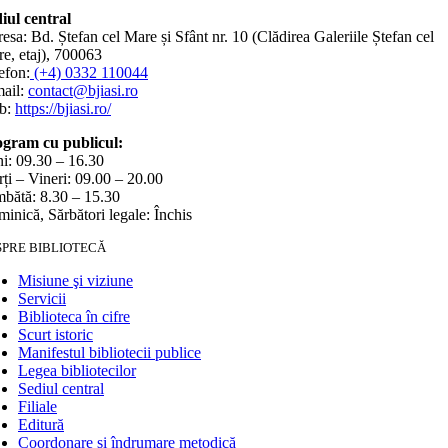
iul central
esa: Bd. Ștefan cel Mare și Sfânt nr. 10 (Clădirea Galeriile Ștefan cel
e, etaj), 700063
efon:
(+4) 0332 110044
ail:
contact@bjiasi.ro
b:
https://bjiasi.ro/
gram cu publicul:
i: 09.30 – 16.30
ți – Vineri: 09.00 – 20.00
bătă: 8.30 – 15.30
inică, Sărbători legale: Închis
SPRE BIBLIOTECĂ
Misiune şi viziune
Servicii
Biblioteca în cifre
Scurt istoric
Manifestul bibliotecii publice
Legea bibliotecilor
Sediul central
Filiale
Editură
Coordonare și îndrumare metodică