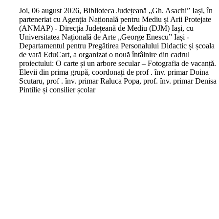
J
oi, 06 august 2026, Biblioteca Județeană „Gh. Asachi” Iași, în
parteneriat cu Agenția Națională pentru Mediu și Arii Protejate
(ANMAP) - Direcția Județeană de Mediu (DJM) Iași, cu
Universitatea Națională de Arte „George Enescu” Iași -
Departamentul pentru Pregătirea Personalului Didactic și școala
de vară EduCart, a organizat o nouă întâlnire din cadrul
proiectului: O carte și un arbore secular – Fotografia de vacanță.
Elevii din prima grupă, coordonați de prof . înv. primar Doina
Scutaru, prof . înv. primar Raluca Popa, prof. înv. primar Denisa
Pintilie și consilier școlar