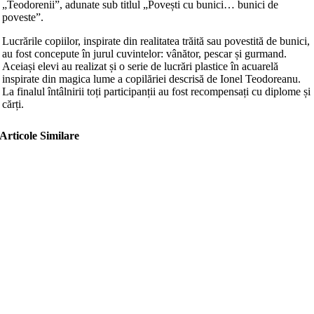
„Teodorenii”, adunate sub titlul „Povești cu bunici… bunici de
poveste”.
Lucrările copiilor, inspirate din realitatea trăită sau povestită de bunici,
au fost concepute în jurul cuvintelor: vânător, pescar și gurmand.
Aceiași elevi au realizat și o serie de lucrări plastice în acuarelă
inspirate din magica lume a copilăriei descrisă de Ionel Teodoreanu.
La finalul întâlnirii toți participanții au fost recompensați cu diplome și
cărți.
Articole Similare