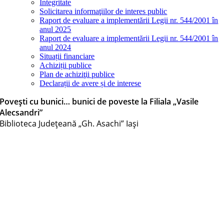
Integritate
Solicitarea informaţiilor de interes public
Raport de evaluare a implementării Legii nr. 544/2001 în
anul 2025
Raport de evaluare a implementării Legii nr. 544/2001 în
anul 2024
Situații financiare
Achiziții publice
Plan de achiziţii publice
Declarații de avere și de interese
Povești cu bunici… bunici de poveste la Filiala „Vasile
Alecsandri”
Biblioteca Judeţeană „Gh. Asachi” Iaşi