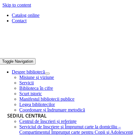
Skip to content
Catalog online
Contact
Toggle Navigation
Despre bibliotecă
Misiune şi viziune
Servicii
Biblioteca în cifre
Scurt istoric
Manifestul bibliotecii publice
Legea bibliotecilor
Coordonare și îndrumare metodică
SEDIUL CENTRAL
Centrul de înscrieri și referințe
Serviciul de Inscriere şi Împrumut carte la domiciliu –
Compartimentul Împrumut carte pentru Copii şi Adolescenţi