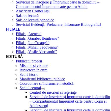
Serviciul de Inscriere şi Împrumut carte la domiciliu –
Compartimentul Împrumut carte pentru Adulţi
American Corner Iaşi
Sala de lectură
Sala de lectură periodice
Serviciul Evidenţă, Prelucrare, Informare Bibliografică
FILIALE
Filiala „Ateneu”
Filiala „Garabet Ibrăileanu”
Filiala „Ion Creangă”
Filiala „Mihail Sadoveanu”
Filiala „Vasile Alecsandri”
EDITURĂ
Publicații proprii
Misiune şi viziune
Biblioteca în cifre
Scurt istoric
Manifestul bibliotecii publice
Coordonare și îndrumare metodică
Sediul central
Centrul de înscrieri și referințe
Serviciul de Inscriere şi Împrumut carte la domiciliu
– Compartimentul Împrumut carte pentru Copii şi
Adolescenţi
Serviciul de Inscriere şi Împrumut carte la domiciliu