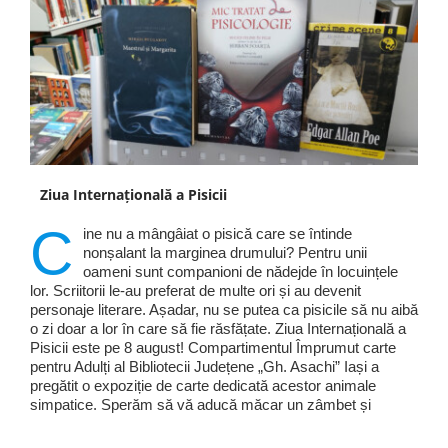
Ziua Internațională a Pisicii
C
ine nu a mângâiat o pisică care se întinde
nonșalant la marginea drumului? Pentru unii
oameni sunt companioni de nădejde în locuințele
lor. Scriitorii le-au preferat de multe ori și au devenit
personaje literare. Așadar, nu se putea ca pisicile să nu aibă
o zi doar a lor în care să fie răsfățate. Ziua Internațională a
Pisicii este pe 8 august! Compartimentul Împrumut carte
pentru Adulți al Bibliotecii Județene „Gh. Asachi” Iași a
pregătit o expoziție de carte dedicată acestor animale
simpatice. Sperăm să vă aducă măcar un zâmbet și