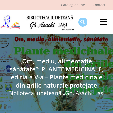
Skip
Catalog online
Contact
to
content
Tog
Nav
Despre bibliotecă
Pagina cititorului
Ştiri şi evenimente
„Om, mediu, alimentație,
sănătate”: PLANTE MEDICINALE,
Programe şi proiecte
ediția a V-a – Plante medicinale
Interes public
din ariile naturale protejate
Biblioteca Judeţeană „Gh. Asachi” Iaşi