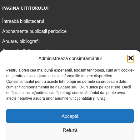
PAGINA CITITORULUI
Întreabă bibliotecarul
Abonamente publicaţii periodice
Anuare, bibliografii
Cartea lunii din colecțiile
speciale
Administrează consimțământul
Informații pentru copii
Pentru a oferi cea mai bună experiență, folosim tehnologii, cum ar fi cookie-
uri, pentru a stoca și/sau accesa informațiile despre dispozitive.
Informații pentru adolescenți
Consimțământul pentru aceste tehnologii ne permite să procesăm date,
Informații pentru adulți
cum ar fi comportamentul de navigare sau ID-uri unice pe acest site. Dacă
nu îți dai consimțământul sau îți retragi consimțământul dat poate avea
Informații pentru seniori
afecte negative asupra unor anumite funcționalități și funcții.
Biblioteci publice
Acceptă
Refuză