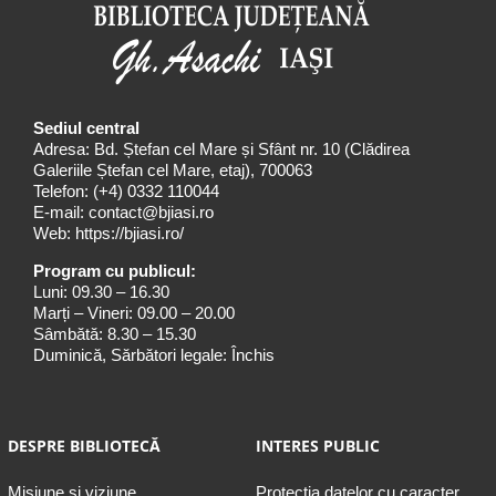
Sediul central
Adresa: Bd. Ștefan cel Mare și Sfânt nr. 10 (Clădirea
Galeriile Ștefan cel Mare, etaj), 700063
Telefon:
(+4) 0332 110044
E-mail:
contact@bjiasi.ro
Web:
https://bjiasi.ro/
Program cu publicul:
Luni: 09.30 – 16.30
Marți – Vineri: 09.00 – 20.00
Sâmbătă: 8.30 – 15.30
Duminică, Sărbători legale: Închis
DESPRE BIBLIOTECĂ
INTERES PUBLIC
Misiune şi viziune
Protecția datelor cu caracter