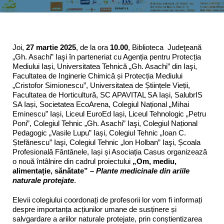
Joi,
27 martie 2025
, de la ora
10.00
, Biblioteca Judeţeană
„Gh. Asachi” Iaşi în parteneriat cu Agenția pentru Protecția
Mediului Iași, Universitatea Tehnică „Gh. Asachi” din Iaşi,
Facultatea de Inginerie Chimică și Protecția Mediului
„Cristofor Simionescu”, Universitatea de Științele Vieții,
Facultatea de Horticultură, SC APAVITAL SA Iași, SalubrIS
SA Iași, Societatea EcoArena, Colegiul Național „Mihai
Eminescu” Iași, Liceul EuroEd Iași, Liceul Tehnologic „Petru
Poni”, Colegiul Tehnic „Gh. Asachi” Iaşi, Colegiul Național
Pedagogic „Vasile Lupu” Iași, Colegiul Tehnic „Ioan C.
Ștefănescu” Iaşi, Colegiul Tehnic „Ion Holban” Iaşi, Școala
Profesională Fântânele, Iași și Asociația Casus organizează
o nouă întâlnire din cadrul proiectului
„Om, mediu,
alimentație, sănătate” –
Plante medicinale din ariile
naturale protejate
.
Elevii colegiului coordonați de profesorii lor vom fi informați
despre importanța acțiunilor umane de susținere și
salvgardare a ariilor naturale protejate, prin conștientizarea