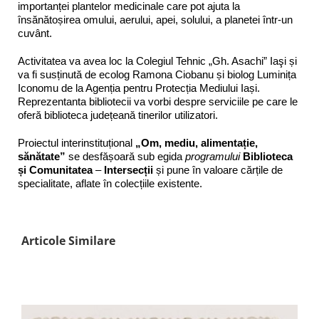
importanței plantelor medicinale care pot ajuta la
însănătoșirea omului, aerului, apei, solului, a planetei într-un
cuvânt.
Activitatea va avea loc la Colegiul Tehnic „Gh. Asachi” Iaşi și
va fi susținută de ecolog Ramona Ciobanu și biolog Luminița
Iconomu de la Agenția pentru Protecția Mediului Iași.
Reprezentanta bibliotecii va vorbi despre serviciile pe care le
oferă biblioteca județeană tinerilor utilizatori.
Proiectul interinstituțional
„Om, mediu, alimentație,
sănătate”
se desfășoară sub egida
programului
Biblioteca
și Comunitatea
–
Intersecții
și pune în valoare cărțile de
specialitate, aflate în colecțiile existente.
Articole Similare