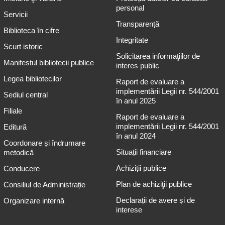
personal
Servicii
Transparență
Biblioteca în cifre
Integritate
Scurt istoric
Solicitarea informaţiilor de
Manifestul bibliotecii publice
interes public
Legea bibliotecilor
Raport de evaluare a
implementării Legii nr. 544/2001
Sediul central
în anul 2025
Filiale
Raport de evaluare a
implementării Legii nr. 544/2001
Editură
în anul 2024
Coordonare și îndrumare
Situații financiare
metodică
Achiziții publice
Conducere
Plan de achiziţii publice
Consiliul de Administrație
Declarații de avere și de
Organizare internă
interese