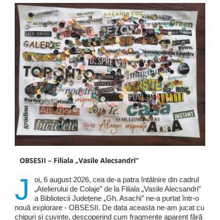
OBSESII – Filiala „Vasile Alecsandri”
J
oi, 6 august 2026, cea de-a patra întâlnire din cadrul
„Atelierului de Colaje” de la Filiala „Vasile Alecsandri”
a Bibliotecii Județene „Gh. Asachi” ne-a purtat într-o
nouă explorare - OBSESII. De data aceasta ne-am jucat cu
chipuri și cuvinte, descoperind cum fragmente aparent fără