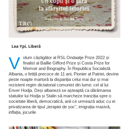
Lea Ypi, Liberă
V
olum câștigător al RSL Ondaatje Prize 2022 și
finalist al Baillie Gifford Prize și Costa Prize for
Memoir and Biography. În Republica Socialistă
Albania, o fetiță precoce de 11 ani, Pionier al Patriei, devine
peste noapte martoră la dispariția celui mai dur și mai
rezistent regim dictatorial comunist din lume: cel al lui
Enver Hodja. Deși albanezii se așteaptă ca dărâmarea
statuilor lui Hodja și Stalin să marcheze tranziția spre o
societate liberă, democratică, anii ce urmează aduc cu ei
privatizarea de tipul „terapiei de șoc", imigrația masivă,
inflația, jocurile