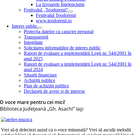
La Izvoarele Înţelepciunii
Festivalul „Teodorenii“
Festivalul Teodorenii
www.teodorenii.ro
Interes public
Protecția datelor cu caracter personal
Transparență
Integritate
Solicitarea informaţiilor de interes public
Raport de evaluare a implementării Legii nr. 544/2001 în
anul 2025
Raport de evaluare a implementării Legii nr. 544/2001 în
anul 2024
Situații financiare
Achiziții publice
Plan de achiziţii publice
Declarații de avere și de interese
O voce mare pentru cei mici!
Biblioteca Judeţeană „Gh. Asachi” Iaşi
Vrei să-ți delectezi auzul cu o voce minunată? Vrei să asculți melodii