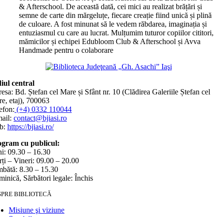
& Afterschool. De această dată, cei mici au realizat brățări și
semne de carte din mărgeluțe, fiecare creație fiind unică și plină
de culoare. A fost minunat să le vedem răbdarea, imaginația și
entuziasmul cu care au lucrat. Mulțumim tuturor copiilor cititori,
mămicilor și echipei Edubloom Club & Afterschool și Avva
Handmade pentru o colaborare
iul central
esa: Bd. Ștefan cel Mare și Sfânt nr. 10 (Clădirea Galeriile Ștefan cel
e, etaj), 700063
efon:
(+4) 0332 110044
ail:
contact@bjiasi.ro
b:
https://bjiasi.ro/
gram cu publicul:
i: 09.30 – 16.30
ți – Vineri: 09.00 – 20.00
bătă: 8.30 – 15.30
inică, Sărbători legale: Închis
SPRE BIBLIOTECĂ
Misiune şi viziune