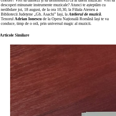
celebre? Vrei să dansezi și să demonstrezi că ai talent muzical? Vrei să
descoperi minunate instrumente muzicale? Atunci te așteptăm cu
nerăbdare joi, 18 august, de la ora 10,30, la Filiala Ateneu a
Bibliotecii Județene „Gh. Asachi” Iași, la
Atelierul de muzică
.
Tenorul
Adrian Ionescu
de la Opera Națională Română Iași te va
conduce, timp de o oră, prin universul magic al muzicii.
Articole Similare