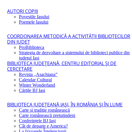
AUTORI COPIII
Poveştile Iaşului
Poemele Iaşului
COORDONAREA METODICĂ A ACTIVITĂŢII BIBLIOTECILOR
DIN JUDEŢ
ProBiblioteca
Strategia de dezvoltare a sistemului de biblioteci publice din
judeţul Iaşi
BIBLIOTECA JUDEŢEANĂ, CENTRU EDITORIAL ŞI DE
CERCETARE
Revista „Asachiana”
Calendar Cultural
Winter Wonderland
Cărţile BJ Iaşi
BIBLIOTECA JUDEŢEANĂ IAŞI, ÎN ROMÂNIA ŞI ÎN LUME
Carte şi tradiţie românească
Carte românească pretutindeni
Conferințele BJ Iași
Cât de departe e America?
La Izvoarele Înţelepciunii