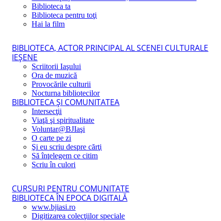
Biblioteca ta
Biblioteca pentru toţi
Hai la film
BIBLIOTECA, ACTOR PRINCIPAL AL SCENEI CULTURALE
IEŞENE
Scriitorii Iaşului
Ora de muzică
Provocările culturii
Nocturna bibliotecilor
BIBLIOTECA ŞI COMUNITATEA
Intersecţii
Viaţă şi spiritualitate
Voluntar@BJIaşi
O carte pe zi
Şi eu scriu despre cărţi
Să înţelegem ce citim
Scriu în culori
CURSURI PENTRU COMUNITATE
BIBLIOTECA ÎN EPOCA DIGITALĂ
www.bjiasi.ro
Digitizarea colecţiilor speciale