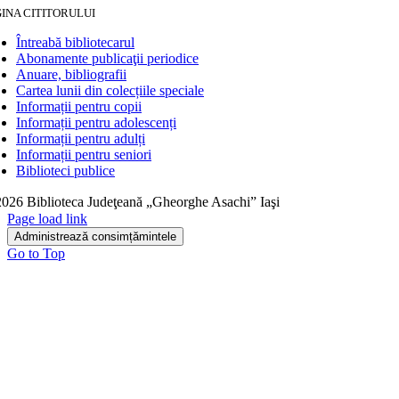
INA CITITORULUI
Întreabă bibliotecarul
Abonamente publicaţii periodice
Anuare, bibliografii
Cartea lunii din colecțiile speciale
Informații pentru copii
Informații pentru adolescenți
Informații pentru adulți
Informații pentru seniori
Biblioteci publice
026 Biblioteca Judeţeană „Gheorghe Asachi” Iaşi
Page load link
Administrează consimțămintele
Go to Top