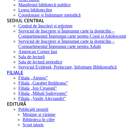
Manifestul bibliotecii publice
Legea bibliotecilor
Coordonare și îndrumare metodică
SEDIUL CENTRAL
Centrul de înscrieri și referințe
Serviciul de Inscriere şi Împrumut carte la domiciliu –
Compartimentul Împrumut carte pentru Copii şi Adolescenţi
Serviciul de Inscriere şi Împrumut carte la domiciliu –
Compartimentul Împrumut carte pentru Adulţi
American Corner Iaşi
Sala de lectură
Sala de lectură periodice
Serviciul Evidenţă, Prelucrare, Informare Bibliografică
FILIALE
Filiala „Ateneu”
Filiala „Garabet Ibrăileanu”
Filiala „Ion Creangă”
Filiala „Mihail Sadoveanu”
Filiala „Vasile Alecsandri”
EDITURĂ
Publicații proprii
Misiune şi viziune
Biblioteca în cifre
Scurt istoric