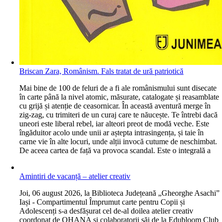
Briscan Zara, Românism. Fals tratat de ură patriotică
M
ai bine de 100 de feluri de a fi ale românismului sunt disecate
în carte până la nivel atomic, măsurate, catalogate și reasamblate
cu grijă și atenție de ceasornicar. În această aventură merge în
zig-zag, cu trimiteri de un curaj care te năucește. Te întrebi dacă
uneori este liberal rebel, iar alteori preot de modă veche. Este
îngăduitor acolo unde unii ar aștepta intrasingența, și taie în
carne vie în alte locuri, unde alții invocă cutume de neschimbat.
De aceea cartea de față va provoca scandal. Este o integrală a
Amintiri de vacanță – atelier creativ
J
oi, 06 august 2026, la Biblioteca Județeană „Gheorghe Asachi”
Iași - Compartimentul Împrumut carte pentru Copii și
Adolescenți s-a desfășurat cel de-al doilea atelier creativ
coordonat de OHANA și colaboratorii săi de la Edubloom Club