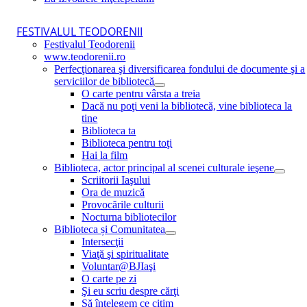
FESTIVALUL TEODORENII
Festivalul Teodorenii
www.teodorenii.ro
Perfecţionarea şi diversificarea fondului de documente şi a
serviciilor de bibliotecă
O carte pentru vârsta a treia
Dacă nu poţi veni la bibliotecă, vine biblioteca la
tine
Biblioteca ta
Biblioteca pentru toţi
Hai la film
Biblioteca, actor principal al scenei culturale ieşene
Scriitorii Iaşului
Ora de muzică
Provocările culturii
Nocturna bibliotecilor
Biblioteca și Comunitatea
Intersecţii
Viaţă şi spiritualitate
Voluntar@BJIaşi
O carte pe zi
Şi eu scriu despre cărţi
Să înţelegem ce citim