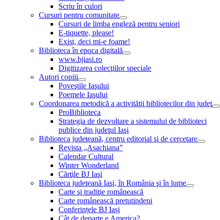
Scriu în culori
Cursuri pentru comunitate
Cursuri de limba engleză pentru seniori
E-tiquette, please!
Exist, deci mi-e foame!
Biblioteca în epoca digitală
www.bjiasi.ro
Digitizarea colecţiilor speciale
Autori copiii
Poveştile Iaşului
Poemele Iaşului
Coordonarea metodică a activităţii bibliotecilor din judeţ
ProBiblioteca
Strategia de dezvoltare a sistemului de biblioteci
publice din judeţul Iaşi
Biblioteca judeţeană, centru editorial şi de cercetare
Revista „Asachiana”
Calendar Cultural
Winter Wonderland
Cărţile BJ Iaşi
Biblioteca judeţeană Iaşi, în România şi în lume
Carte şi tradiţie românească
Carte românească pretutindeni
Conferințele BJ Iași
Cât de departe e America?