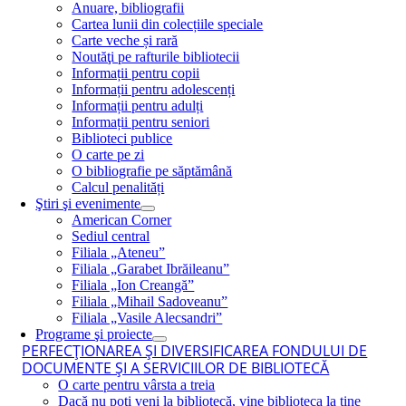
Anuare, bibliografii
Cartea lunii din colecțiile speciale
Carte veche și rară
Noutăţi pe rafturile bibliotecii
Informații pentru copii
Informații pentru adolescenți
Informații pentru adulți
Informații pentru seniori
Biblioteci publice
O carte pe zi
O bibliografie pe săptămână
Calcul penalități
Ştiri şi evenimente
American Corner
Sediul central
Filiala „Ateneu”
Filiala „Garabet Ibrăileanu”
Filiala „Ion Creangă”
Filiala „Mihail Sadoveanu”
Filiala „Vasile Alecsandri”
Programe şi proiecte
PERFECŢIONAREA ŞI DIVERSIFICAREA FONDULUI DE
DOCUMENTE ŞI A SERVICIILOR DE BIBLIOTECĂ
O carte pentru vârsta a treia
Dacă nu poţi veni la bibliotecă, vine biblioteca la tine