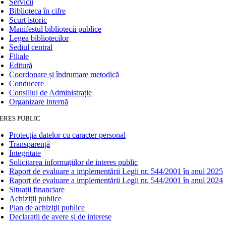
Servicii
Biblioteca în cifre
Scurt istoric
Manifestul bibliotecii publice
Legea bibliotecilor
Sediul central
Filiale
Editură
Coordonare și îndrumare metodică
Conducere
Consiliul de Administrație
Organizare internă
ERES PUBLIC
Protecția datelor cu caracter personal
Transparență
Integritate
Solicitarea informaţiilor de interes public
Raport de evaluare a implementării Legii nr. 544/2001 în anul 2025
Raport de evaluare a implementării Legii nr. 544/2001 în anul 2024
Situații financiare
Achiziții publice
Plan de achiziţii publice
Declarații de avere și de interese