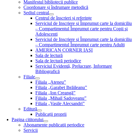
Manifestul bibliotecii publice
Coordonare și îndrumare metodică
Sediul central
Centrul de înscrieri și referințe
Serviciul de Inscriere şi Împrumut carte la domiciliu
– Compartimentul Împrumut carte pentru Copii şi
Adolescenţi
Serviciul de Inscriere şi Împrumut carte la domiciliu
– Compartimentul Împrumut carte pentru Adulţi
AMERICAN CORNER IAŞI
Sala de lectură
Sala de lectură periodice
Serviciul Evidenţă, Prelucrare, Informare
Bibliografică
Filiale
Filiala „Ateneu”
Filiala „Garabet Ibrăileanu”
Filiala „Ion Creangă”
Filiala „Mihail Sadoveanu”
Filiala „Vasile Alecsandri”
Editură
Publicații proprii
Pagina cititorului
Abonamente publicaţii periodice
Servicii