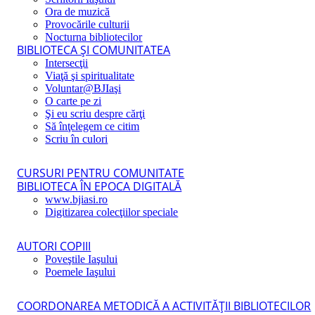
Ora de muzică
Provocările culturii
Nocturna bibliotecilor
BIBLIOTECA ŞI COMUNITATEA
Intersecţii
Viaţă şi spiritualitate
Voluntar@BJIaşi
O carte pe zi
Şi eu scriu despre cărţi
Să înţelegem ce citim
Scriu în culori
CURSURI PENTRU COMUNITATE
BIBLIOTECA ÎN EPOCA DIGITALĂ
www.bjiasi.ro
Digitizarea colecţiilor speciale
AUTORI COPIII
Poveştile Iaşului
Poemele Iaşului
COORDONAREA METODICĂ A ACTIVITĂŢII BIBLIOTECILOR