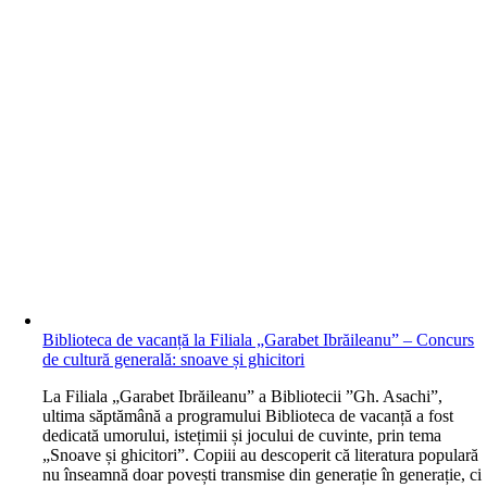
Biblioteca de vacanță la Filiala „Garabet Ibrăileanu” – Concurs
de cultură generală: snoave și ghicitori
L
a Filiala „Garabet Ibrăileanu” a Bibliotecii ”Gh. Asachi”,
ultima săptămână a programului Biblioteca de vacanță a fost
dedicată umorului, istețimii și jocului de cuvinte, prin tema
„Snoave și ghicitori”. Copiii au descoperit că literatura populară
nu înseamnă doar povești transmise din generație în generație, ci