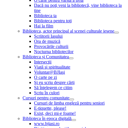
O carte pentru vârsta a treia
Dacă nu poţi veni la bibliotecă, vine biblioteca la
tine
Biblioteca ta
Biblioteca pentru toţi
Hai la film
Biblioteca, actor principal al scenei culturale ieşene
Scriitorii Iaşului
Ora de muzică
Provocările culturii
Nocturna bibliotecilor
Biblioteca și Comunitatea
Intersecţii
Viaţă şi spiritualitate
Voluntar@BJIaşi
O carte pe zi
Şi eu scriu despre cărţi
Să înţelegem ce citim
Scriu în culori
Cursuri pentru comunitate
Cursuri de limba engleză pentru seniori
E-tiquette, please!
Exist, deci mi-e foame!
Biblioteca în epoca digitală
www.bjiasi.ro