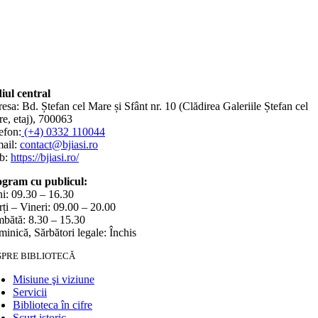
iul central
esa: Bd. Ștefan cel Mare și Sfânt nr. 10 (Clădirea Galeriile Ștefan cel
e, etaj), 700063
efon:
(+4) 0332 110044
ail:
contact@bjiasi.ro
b:
https://bjiasi.ro/
gram cu publicul:
i: 09.30 – 16.30
ți – Vineri: 09.00 – 20.00
bătă: 8.30 – 15.30
inică, Sărbători legale: Închis
SPRE BIBLIOTECĂ
Misiune şi viziune
Servicii
Biblioteca în cifre
Scurt istoric