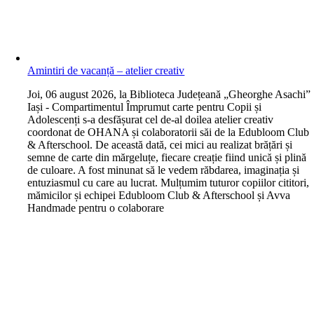
Amintiri de vacanță – atelier creativ
J
oi, 06 august 2026, la Biblioteca Județeană „Gheorghe Asachi”
Iași - Compartimentul Împrumut carte pentru Copii și
Adolescenți s-a desfășurat cel de-al doilea atelier creativ
coordonat de OHANA și colaboratorii săi de la Edubloom Club
& Afterschool. De această dată, cei mici au realizat brățări și
semne de carte din mărgeluțe, fiecare creație fiind unică și plină
de culoare. A fost minunat să le vedem răbdarea, imaginația și
entuziasmul cu care au lucrat. Mulțumim tuturor copiilor cititori,
mămicilor și echipei Edubloom Club & Afterschool și Avva
Handmade pentru o colaborare