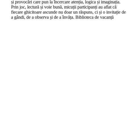
și provocări care pun la încercare atenția, logica și imaginația.
Prin joc, lectură și voie bună, micuții participanți au aflat că
fiecare ghicitoare ascunde nu doar un răspuns, ci și o invitație de
a gândi, de a observa și de a învăța. Biblioteca de vacanță