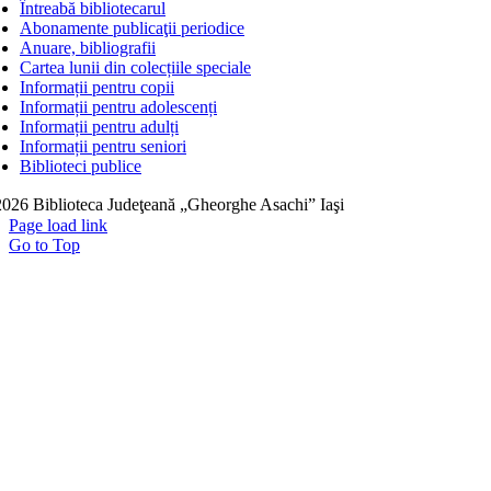
Întreabă bibliotecarul
Abonamente publicaţii periodice
Anuare, bibliografii
Cartea lunii din colecțiile speciale
Informații pentru copii
Informații pentru adolescenți
Informații pentru adulți
Informații pentru seniori
Biblioteci publice
026 Biblioteca Judeţeană „Gheorghe Asachi” Iaşi
Page load link
Go to Top