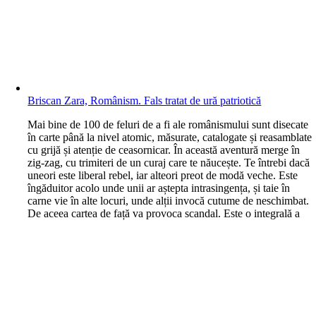
Briscan Zara, Românism. Fals tratat de ură patriotică
M
ai bine de 100 de feluri de a fi ale românismului sunt disecate
în carte până la nivel atomic, măsurate, catalogate și reasamblate
cu grijă și atenție de ceasornicar. În această aventură merge în
zig-zag, cu trimiteri de un curaj care te năucește. Te întrebi dacă
uneori este liberal rebel, iar alteori preot de modă veche. Este
îngăduitor acolo unde unii ar aștepta intrasingența, și taie în
carne vie în alte locuri, unde alții invocă cutume de neschimbat.
De aceea cartea de față va provoca scandal. Este o integrală a