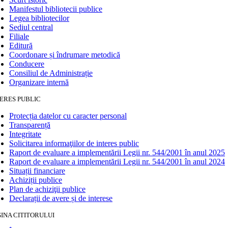
Manifestul bibliotecii publice
Legea bibliotecilor
Sediul central
Filiale
Editură
Coordonare și îndrumare metodică
Conducere
Consiliul de Administrație
Organizare internă
ERES PUBLIC
Protecția datelor cu caracter personal
Transparență
Integritate
Solicitarea informaţiilor de interes public
Raport de evaluare a implementării Legii nr. 544/2001 în anul 2025
Raport de evaluare a implementării Legii nr. 544/2001 în anul 2024
Situații financiare
Achiziții publice
Plan de achiziţii publice
Declarații de avere și de interese
INA CITITORULUI