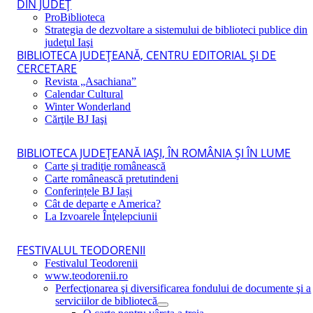
DIN JUDEŢ
ProBiblioteca
Strategia de dezvoltare a sistemului de biblioteci publice din
judeţul Iaşi
BIBLIOTECA JUDEŢEANĂ, CENTRU EDITORIAL ŞI DE
CERCETARE
Revista „Asachiana”
Calendar Cultural
Winter Wonderland
Cărţile BJ Iaşi
BIBLIOTECA JUDEŢEANĂ IAŞI, ÎN ROMÂNIA ŞI ÎN LUME
Carte şi tradiţie românească
Carte românească pretutindeni
Conferințele BJ Iași
Cât de departe e America?
La Izvoarele Înţelepciunii
FESTIVALUL TEODORENII
Festivalul Teodorenii
www.teodorenii.ro
Perfecţionarea şi diversificarea fondului de documente şi a
serviciilor de bibliotecă