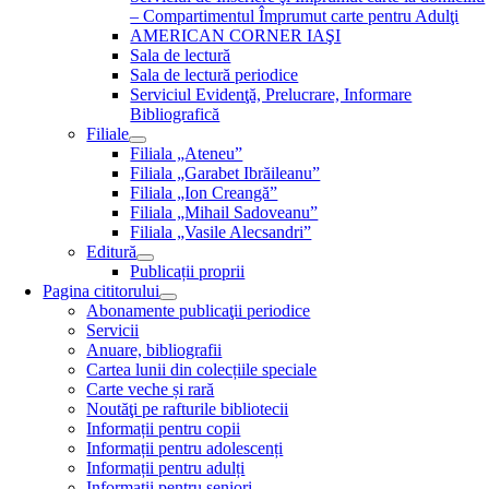
– Compartimentul Împrumut carte pentru Adulţi
AMERICAN CORNER IAŞI
Sala de lectură
Sala de lectură periodice
Serviciul Evidenţă, Prelucrare, Informare
Bibliografică
Filiale
Filiala „Ateneu”
Filiala „Garabet Ibrăileanu”
Filiala „Ion Creangă”
Filiala „Mihail Sadoveanu”
Filiala „Vasile Alecsandri”
Editură
Publicații proprii
Pagina cititorului
Abonamente publicaţii periodice
Servicii
Anuare, bibliografii
Cartea lunii din colecțiile speciale
Carte veche și rară
Noutăţi pe rafturile bibliotecii
Informații pentru copii
Informații pentru adolescenți
Informații pentru adulți
Informații pentru seniori