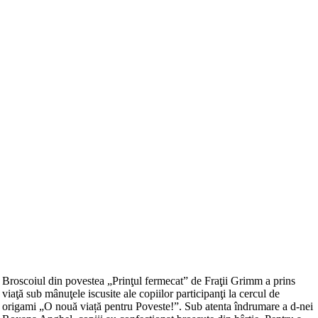
Broscoiul din povestea „Prinţul fermecat”
de Fraţii Grimm a prins
viaţă sub mânuţele iscusite ale copiilor participanţi la cercul de
origami „
O nouă viață pentru Poveste!”
. Sub atenta îndrumare a d-nei