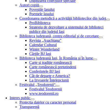
Digitizarea colecţiilor speciale
Autori copiii
Poveştile Iaşului
Poemele Iaşului
Coordonarea metodică a activităţii bibliotecilor din judeţ
ProBiblioteca
Strategia de dezvoltare a sistemului de biblioteci
publice din judeţul Iaşi
Biblioteca judeţeană, centru editorial şi de cercetare
Revista „Asachiana”
Calendar Cultural
Winter Wonderland
Cărţile BJ Iaşi
Biblioteca judeţeană Iaşi, în România şi în lume
Carte şi tradiţie românească
Carte românească pretutindeni
Conferințele BJ Iași
Cât de departe e America?
La Izvoarele Înţelepciunii
Festivalul „Teodorenii“
Festivalul Teodorenii
www.teodorenii.ro
Interes public
Protecția datelor cu caracter personal
Transparență