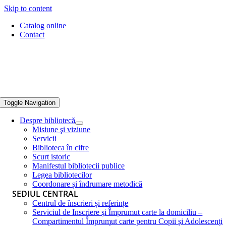
Skip to content
Catalog online
Contact
Toggle Navigation
Despre bibliotecă
Misiune şi viziune
Servicii
Biblioteca în cifre
Scurt istoric
Manifestul bibliotecii publice
Legea bibliotecilor
Coordonare și îndrumare metodică
SEDIUL CENTRAL
Centrul de înscrieri și referințe
Serviciul de Inscriere şi Împrumut carte la domiciliu –
Compartimentul Împrumut carte pentru Copii şi Adolescenţi