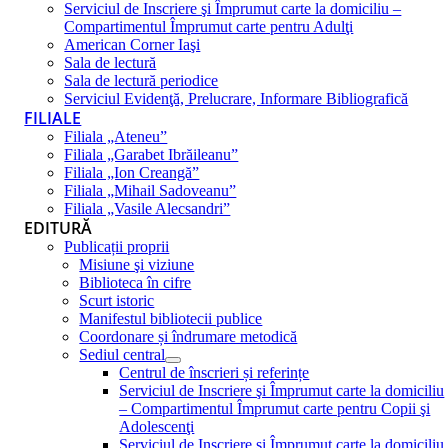
Serviciul de Inscriere şi Împrumut carte la domiciliu –
Compartimentul Împrumut carte pentru Adulţi
American Corner Iaşi
Sala de lectură
Sala de lectură periodice
Serviciul Evidenţă, Prelucrare, Informare Bibliografică
FILIALE
Filiala „Ateneu”
Filiala „Garabet Ibrăileanu”
Filiala „Ion Creangă”
Filiala „Mihail Sadoveanu”
Filiala „Vasile Alecsandri”
EDITURĂ
Publicații proprii
Misiune şi viziune
Biblioteca în cifre
Scurt istoric
Manifestul bibliotecii publice
Coordonare și îndrumare metodică
Sediul central
Centrul de înscrieri și referințe
Serviciul de Inscriere şi Împrumut carte la domiciliu
– Compartimentul Împrumut carte pentru Copii şi
Adolescenţi
Serviciul de Inscriere şi Împrumut carte la domiciliu