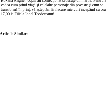
Roxana Anghel, copiii au confecţionat broscuţe din hârtie. Pentru a
vedea cum prind viaţă şi celelalte personaje din poveste şi cum se
transformă în prinţ, vă aşteptăm în fiecare miercuri începând cu ora
17,00 la Filiala Ionel Teodoreanu!
Articole Similare