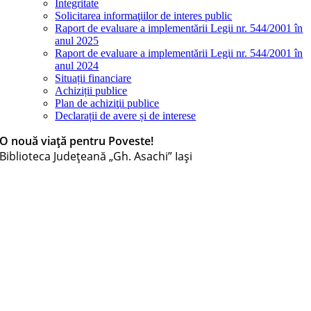
Integritate
Solicitarea informaţiilor de interes public
Raport de evaluare a implementării Legii nr. 544/2001 în
anul 2025
Raport de evaluare a implementării Legii nr. 544/2001 în
anul 2024
Situații financiare
Achiziții publice
Plan de achiziţii publice
Declarații de avere și de interese
O nouă viață pentru Poveste!
Biblioteca Judeţeană „Gh. Asachi” Iaşi