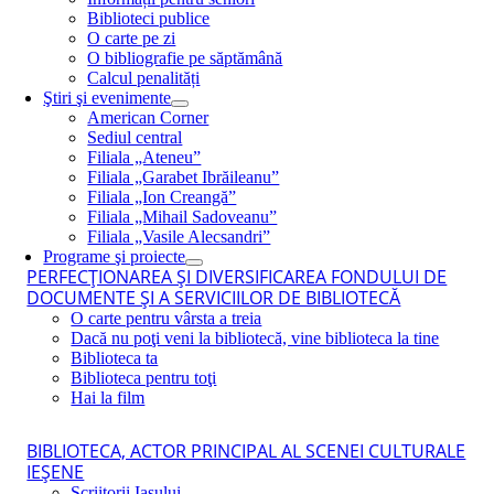
Biblioteci publice
O carte pe zi
O bibliografie pe săptămână
Calcul penalități
Ştiri şi evenimente
American Corner
Sediul central
Filiala „Ateneu”
Filiala „Garabet Ibrăileanu”
Filiala „Ion Creangă”
Filiala „Mihail Sadoveanu”
Filiala „Vasile Alecsandri”
Programe şi proiecte
PERFECŢIONAREA ŞI DIVERSIFICAREA FONDULUI DE
DOCUMENTE ŞI A SERVICIILOR DE BIBLIOTECĂ
O carte pentru vârsta a treia
Dacă nu poţi veni la bibliotecă, vine biblioteca la tine
Biblioteca ta
Biblioteca pentru toţi
Hai la film
BIBLIOTECA, ACTOR PRINCIPAL AL SCENEI CULTURALE
IEŞENE
Scriitorii Iaşului