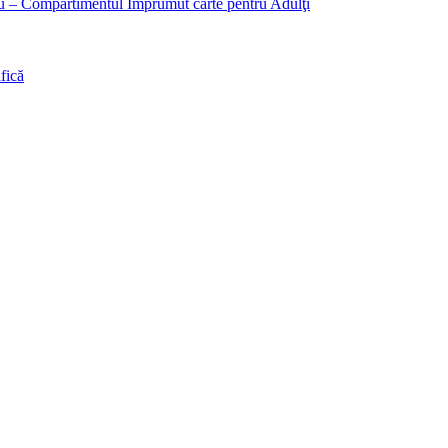
liu – Compartimentul Împrumut carte pentru Adulţi
fică