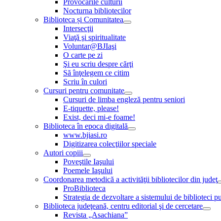
Provocările culturii
Nocturna bibliotecilor
Biblioteca și Comunitatea
Intersecţii
Viaţă şi spiritualitate
Voluntar@BJIaşi
O carte pe zi
Şi eu scriu despre cărţi
Să înţelegem ce citim
Scriu în culori
Cursuri pentru comunitate
Cursuri de limba engleză pentru seniori
E-tiquette, please!
Exist, deci mi-e foame!
Biblioteca în epoca digitală
www.bjiasi.ro
Digitizarea colecţiilor speciale
Autori copiii
Poveştile Iaşului
Poemele Iaşului
Coordonarea metodică a activităţii bibliotecilor din judeţ
ProBiblioteca
Strategia de dezvoltare a sistemului de biblioteci pu
Biblioteca judeţeană, centru editorial şi de cercetare
Revista „Asachiana”