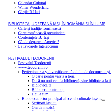
Calendar Cultural
Winter Wonderland
Cărţile BJ Iaşi
BIBLIOTECA JUDEŢEANĂ IAŞI, ÎN ROMÂNIA ŞI ÎN LUME
Carte şi tradiţie românească
Carte românească pretutindeni
Conferințele BJ Iași
Cât de departe e America?
La Izvoarele Înţelepciunii
FESTIVALUL TEODORENII
Festivalul Teodorenii
www.teodorenii.ro
Perfecţionarea şi diversificarea fondului de documente şi a
O carte pentru vârsta a treia
Dacă nu poţi veni la bibliotecă, vine biblioteca la t
Biblioteca ta
Biblioteca pentru toţi
Hai la film
Biblioteca, actor principal al scenei culturale ieşene
Scriitorii Iaşului
Ora de muzică