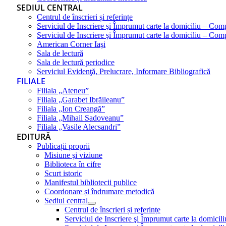
SEDIUL CENTRAL
Centrul de înscrieri și referințe
Serviciul de Inscriere şi Împrumut carte la domiciliu – Com
Serviciul de Inscriere şi Împrumut carte la domiciliu – Co
American Corner Iaşi
Sala de lectură
Sala de lectură periodice
Serviciul Evidenţă, Prelucrare, Informare Bibliografică
FILIALE
Filiala „Ateneu”
Filiala „Garabet Ibrăileanu”
Filiala „Ion Creangă”
Filiala „Mihail Sadoveanu”
Filiala „Vasile Alecsandri”
EDITURĂ
Publicații proprii
Misiune şi viziune
Biblioteca în cifre
Scurt istoric
Manifestul bibliotecii publice
Coordonare și îndrumare metodică
Sediul central
Centrul de înscrieri și referințe
Serviciul de Inscriere şi Împrumut carte la domici