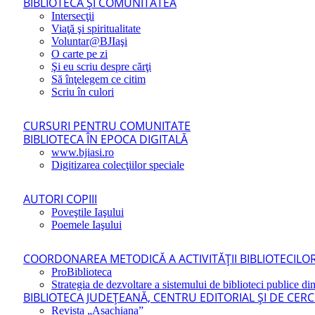
BIBLIOTECA ŞI COMUNITATEA
Intersecţii
Viaţă şi spiritualitate
Voluntar@BJIaşi
O carte pe zi
Şi eu scriu despre cărţi
Să înţelegem ce citim
Scriu în culori
CURSURI PENTRU COMUNITATE
BIBLIOTECA ÎN EPOCA DIGITALĂ
www.bjiasi.ro
Digitizarea colecţiilor speciale
AUTORI COPIII
Poveştile Iaşului
Poemele Iaşului
COORDONAREA METODICĂ A ACTIVITĂŢII BIBLIOTECILOR
ProBiblioteca
Strategia de dezvoltare a sistemului de biblioteci publice din
BIBLIOTECA JUDEŢEANĂ, CENTRU EDITORIAL ŞI DE CER
Revista „Asachiana”