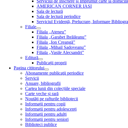
Serviciul de Inscriere şi Împrumut carte la domici
AMERICAN CORNER IAŞI
Sala de lectură
Sala de lectură periodice
Serviciul Evidenţă, Prelucrare, Informare Bibliogra
Filiale
Filiala „Ateneu”
Filiala „Garabet Ibrăileanu”
Filiala „Ion Creangă”
Filiala „Mihail Sadoveanu”
Filiala „Vasile Alecsandri”
Editură
Publicații proprii
Pagina cititorului
Abonamente publicaţii periodice
Servicii
Anuare, bibliografii
Cartea lunii din colecțiile speciale
Carte veche și rară
Noutăţi pe rafturile bibliotecii
Informații pentru copii
Informații pentru adolescenți
Informații pentru adulți
Informații pentru seniori
Biblioteci publice