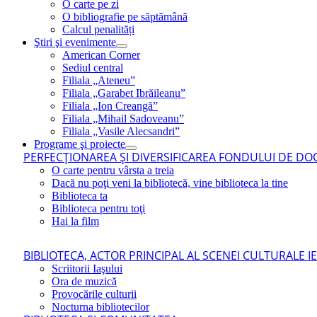
O carte pe zi
O bibliografie pe săptămână
Calcul penalități
Ştiri şi evenimente
American Corner
Sediul central
Filiala „Ateneu”
Filiala „Garabet Ibrăileanu”
Filiala „Ion Creangă”
Filiala „Mihail Sadoveanu”
Filiala „Vasile Alecsandri”
Programe şi proiecte
PERFECŢIONAREA ŞI DIVERSIFICAREA FONDULUI DE DOC
O carte pentru vârsta a treia
Dacă nu poţi veni la bibliotecă, vine biblioteca la tine
Biblioteca ta
Biblioteca pentru toţi
Hai la film
BIBLIOTECA, ACTOR PRINCIPAL AL SCENEI CULTURALE I
Scriitorii Iaşului
Ora de muzică
Provocările culturii
Nocturna bibliotecilor