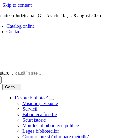
Skip to content
blioteca Judeţeană „Gh. Asachi” Iaşi - 8 august 2026
Catalog online
Contact
tare...
Go to...
Despre bibliotecă
Misiune şi viziune
Servicii
Biblioteca în cifre
Scurt istoric
Manifestul bibliotecii publice
Legea bibliotecilor
Coordonare și îndrumare metodică