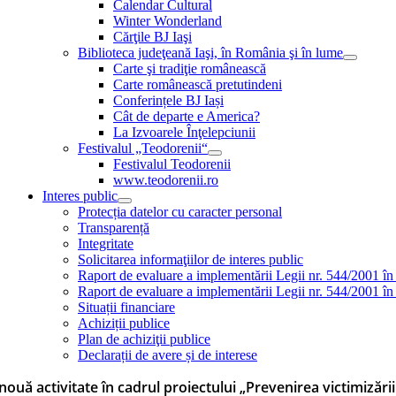
Calendar Cultural
Winter Wonderland
Cărţile BJ Iaşi
Biblioteca judeţeană Iaşi, în România şi în lume
Carte şi tradiţie românească
Carte românească pretutindeni
Conferințele BJ Iași
Cât de departe e America?
La Izvoarele Înţelepciunii
Festivalul „Teodorenii“
Festivalul Teodorenii
www.teodorenii.ro
Interes public
Protecția datelor cu caracter personal
Transparență
Integritate
Solicitarea informaţiilor de interes public
Raport de evaluare a implementării Legii nr. 544/2001 în
Raport de evaluare a implementării Legii nr. 544/2001 în
Situații financiare
Achiziții publice
Plan de achiziţii publice
Declarații de avere și de interese
nouă activitate în cadrul proiectului „Prevenirea victimizări