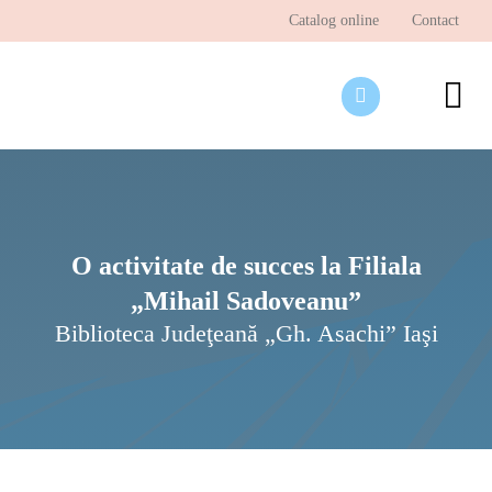
Skip
Catalog online
Contact
to
content
To
Nav
Desp
Pagi
Ştir
O activitate de succes la Filiala
„Mihail Sadoveanu”
Prog
Biblioteca Judeţeană „Gh. Asachi” Iaşi
Inte