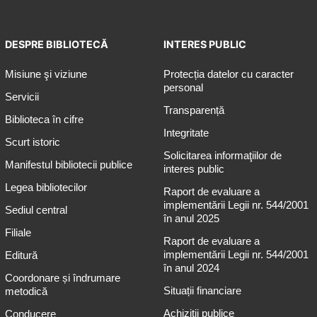
DESPRE BIBLIOTECĂ
INTERES PUBLIC
Misiune şi viziune
Protecția datelor cu caracter
personal
Servicii
Transparență
Biblioteca în cifre
Integritate
Scurt istoric
Solicitarea informaţiilor de
Manifestul bibliotecii publice
interes public
Legea bibliotecilor
Raport de evaluare a
implementării Legii nr. 544/2001
Sediul central
în anul 2025
Filiale
Raport de evaluare a
implementării Legii nr. 544/2001
Editură
în anul 2024
Coordonare și îndrumare
Situații financiare
metodică
Achiziții publice
Conducere