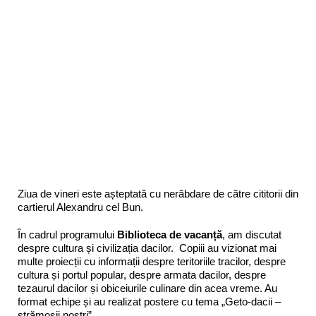
Ziua de vineri este așteptată cu nerăbdare de către cititorii din
cartierul Alexandru cel Bun.
În cadrul programului
Biblioteca de vacanță
, am discutat
despre cultura și civilizația dacilor. Copiii au vizionat mai
multe proiecții cu informații despre teritoriile tracilor, despre
cultura și portul popular, despre armata dacilor, despre
tezaurul dacilor și obiceiurile culinare din acea vreme. Au
format echipe și au realizat postere cu tema „Geto-dacii –
strămoșii noștri”.