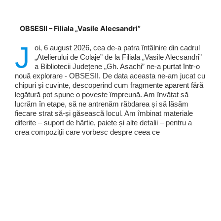
OBSESII – Filiala „Vasile Alecsandri”
J
oi, 6 august 2026, cea de-a patra întâlnire din cadrul
„Atelierului de Colaje” de la Filiala „Vasile Alecsandri”
a Bibliotecii Județene „Gh. Asachi” ne-a purtat într-o
nouă explorare - OBSESII. De data aceasta ne-am jucat cu
chipuri și cuvinte, descoperind cum fragmente aparent fără
legătură pot spune o poveste împreună. Am învățat să
lucrăm în etape, să ne antrenăm răbdarea și să lăsăm
fiecare strat să-și găsească locul. Am îmbinat materiale
diferite – suport de hârtie, paiete și alte detalii – pentru a
crea compoziții care vorbesc despre ceea ce