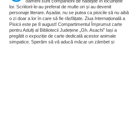
oameni sunt companioni de nădejde în locuințele
lor. Scriitorii le-au preferat de multe ori și au devenit
personaje literare. Așadar, nu se putea ca pisicile să nu aibă
o zi doar a lor în care să fie răsfățate. Ziua Internațională a
Pisicii este pe 8 august! Compartimentul Împrumut carte
pentru Adulți al Bibliotecii Județene „Gh. Asachi” Iași a
pregătit o expoziție de carte dedicată acestor animale
simpatice. Sperăm să vă aducă măcar un zâmbet și