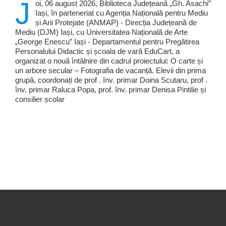
J
oi, 06 august 2026, Biblioteca Județeană „Gh. Asachi”
Iași, în parteneriat cu Agenția Națională pentru Mediu
și Arii Protejate (ANMAP) - Direcția Județeană de
Mediu (DJM) Iași, cu Universitatea Națională de Arte
„George Enescu” Iași - Departamentul pentru Pregătirea
Personalului Didactic și școala de vară EduCart, a
organizat o nouă întâlnire din cadrul proiectului: O carte și
un arbore secular – Fotografia de vacanță. Elevii din prima
grupă, coordonați de prof . înv. primar Doina Scutaru, prof .
înv. primar Raluca Popa, prof. înv. primar Denisa Pintilie și
consilier școlar