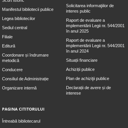
Scurt istoric
Solicitarea informaţiilor de
Manifestul bibliotecii publice
interes public
Legea bibliotecilor
Raport de evaluare a
implementării Legii nr. 544/2001
Sediul central
în anul 2025
Filiale
Raport de evaluare a
implementării Legii nr. 544/2001
Editură
în anul 2024
Coordonare și îndrumare
Situații financiare
metodică
Achiziții publice
Conducere
Plan de achiziţii publice
Consiliul de Administrație
Declarații de avere și de
Organizare internă
interese
PAGINA CITITORULUI
Întreabă bibliotecarul