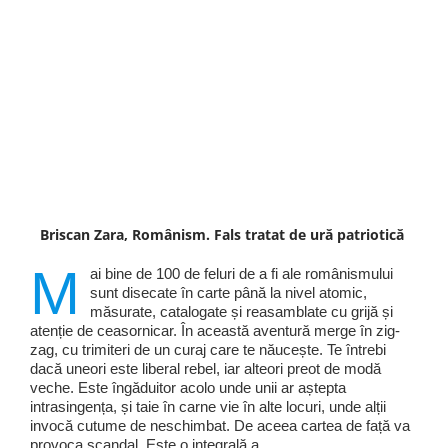
Briscan Zara, Românism. Fals tratat de ură patriotică
M
ai bine de 100 de feluri de a fi ale românismului
sunt disecate în carte până la nivel atomic,
măsurate, catalogate și reasamblate cu grijă și
atenție de ceasornicar. În această aventură merge în zig-
zag, cu trimiteri de un curaj care te năucește. Te întrebi
dacă uneori este liberal rebel, iar alteori preot de modă
veche. Este îngăduitor acolo unde unii ar aștepta
intrasingența, și taie în carne vie în alte locuri, unde alții
invocă cutume de neschimbat. De aceea cartea de față va
provoca scandal. Este o integrală a