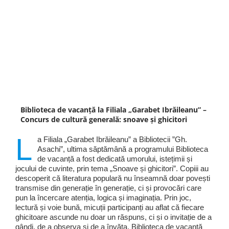
Biblioteca de vacanță la Filiala „Garabet Ibrăileanu” –
Concurs de cultură generală: snoave și ghicitori
L
a Filiala „Garabet Ibrăileanu” a Bibliotecii ”Gh.
Asachi”, ultima săptămână a programului Biblioteca
de vacanță a fost dedicată umorului, istețimii și
jocului de cuvinte, prin tema „Snoave și ghicitori”. Copiii au
descoperit că literatura populară nu înseamnă doar povești
transmise din generație în generație, ci și provocări care
pun la încercare atenția, logica și imaginația. Prin joc,
lectură și voie bună, micuții participanți au aflat că fiecare
ghicitoare ascunde nu doar un răspuns, ci și o invitație de a
gândi, de a observa și de a învăța. Biblioteca de vacanță