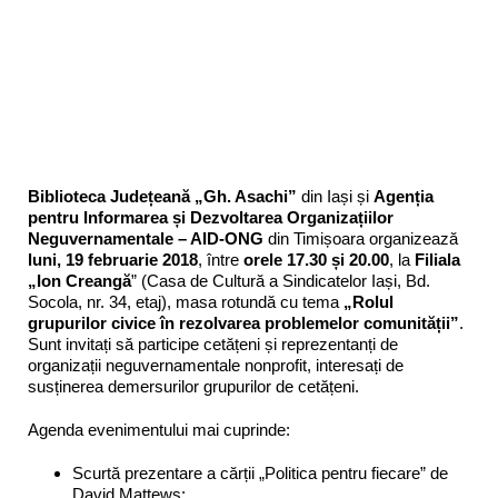
Biblioteca Județeană „Gh. Asachi”
din Iași și
Agenția
pentru Informarea și Dezvoltarea Organizațiilor
Neguvernamentale – AID-ONG
din Timișoara organizează
luni, 19 februarie 2018
, între
orele 17.30 și 20.00
, la
Filiala
„Ion Creangă
” (Casa de Cultură a Sindicatelor Iași, Bd.
Socola, nr. 34, etaj), masa rotundă cu tema
„Rolul
grupurilor civice în rezolvarea problemelor comunității”
.
Sunt invitați să participe cetățeni și reprezentanți de
organizații neguvernamentale nonprofit, interesați de
susținerea demersurilor grupurilor de cetățeni.
Agenda evenimentului mai cuprinde:
Scurtă prezentare a cărții „Politica pentru fiecare” de
David Mattews;