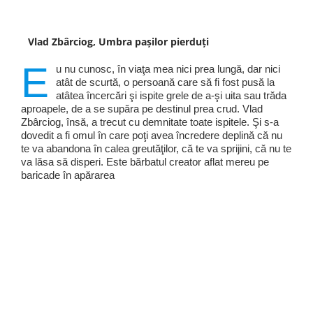
Vlad Zbârciog, Umbra pașilor pierduți
E
u nu cunosc, în viaţa mea nici prea lungă, dar nici
atât de scurtă, o persoană care să fi fost pusă la
atâtea încercări şi ispite grele de a-şi uita sau trăda
aproapele, de a se supăra pe destinul prea crud. Vlad
Zbârciog, însă, a trecut cu demnitate toate ispitele. Şi s-a
dovedit a fi omul în care poţi avea încredere deplină că nu
te va abandona în calea greutăţilor, că te va sprijini, că nu te
va lăsa să disperi. Este bărbatul creator aflat mereu pe
baricade în apărarea