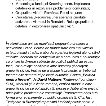
Metodologia fundației Kettering pentru implicarea
cetățenilor în rezolvarea problemelor comunității;
Grupurile civice în România. Rol și acțiune;
Cercetarea „Regăsirea unei speranțe pierdute:
activarea civismului în România. Rolul grupurilor de
cetățeni în dezvoltarea spațiului civic”.
În ultimii șase ani, se manifestă pregnant o creștere a
activismului civic. Forma de manifestare cea mai vizibilă
este protestul stradal, o abordare perfect legitimă atunci când
celelalte încercări ale cetățenilor de a comunica cu autoritățile
cu privire la diverse subiecte de politică publică au eșuat.
Însă, într-o relație echilibrată între autorități și cetățeni,
grupurile civice, înainte de a ajunge la proteste, ar trebui să
încerce alte demersuri pe lângă autorități. Cartea „
Politica
pentru fiecare”
, de
David Mattews
(Kettering Foundation,
SUA), tradusă și în limba română, explică modul în care
grupurile civice se pot implica în procese deliberative privind
principalele probleme ale comunității. Promovarea cărții sub
forma unor evenimente cu public organizate în Cluj, Iaşi,
Timişoara și București reprezintă fundalul potrivit pentru o