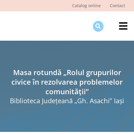
Skip
Catalog online
Contact
to
content
Tog
Nav
Des
Pagi
Şti
Masa rotundă „Rolul grupurilor
civice în rezolvarea problemelor
Pro
comunității”
Int
Biblioteca Judeţeană „Gh. Asachi” Iaşi