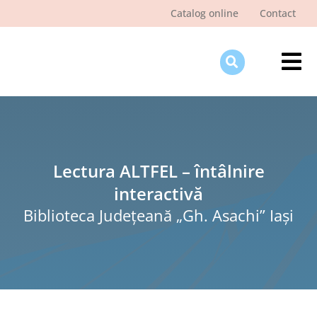
Skip
Catalog online
Contact
to
content
Tog
Nav
Des
Pagi
Şti
Lectura ALTFEL – întâlnire
interactivă
Pro
Biblioteca Judeţeană „Gh. Asachi” Iaşi
Int