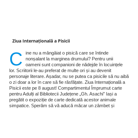
Ziua Internațională a Pisicii
C
ine nu a mângâiat o pisică care se întinde
nonșalant la marginea drumului? Pentru unii
oameni sunt companioni de nădejde în locuințele
lor. Scriitorii le-au preferat de multe ori și au devenit
personaje literare. Așadar, nu se putea ca pisicile să nu aibă
o zi doar a lor în care să fie răsfățate. Ziua Internațională a
Pisicii este pe 8 august! Compartimentul Împrumut carte
pentru Adulți al Bibliotecii Județene „Gh. Asachi” Iași a
pregătit o expoziție de carte dedicată acestor animale
simpatice. Sperăm să vă aducă măcar un zâmbet și