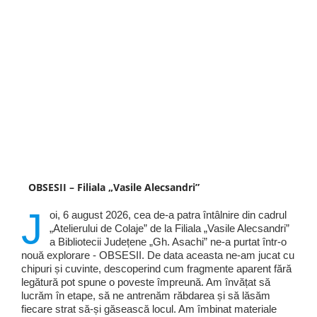
OBSESII – Filiala „Vasile Alecsandri”
J
oi, 6 august 2026, cea de-a patra întâlnire din cadrul
„Atelierului de Colaje” de la Filiala „Vasile Alecsandri”
a Bibliotecii Județene „Gh. Asachi” ne-a purtat într-o
nouă explorare - OBSESII. De data aceasta ne-am jucat cu
chipuri și cuvinte, descoperind cum fragmente aparent fără
legătură pot spune o poveste împreună. Am învățat să
lucrăm în etape, să ne antrenăm răbdarea și să lăsăm
fiecare strat să-și găsească locul. Am îmbinat materiale