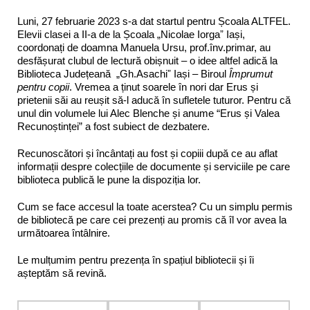
Luni, 27 februarie 2023 s-a dat startul pentru Școala ALTFEL.
Elevii clasei a II-a de la Școala „Nicolae Iorgaˮ Iași,
coordonați de doamna Manuela Ursu, prof.înv.primar, au
desfășurat clubul de lectură obișnuit – o idee altfel adică la
Biblioteca Județeană „Gh.Asachiˮ Iași – Biroul
Împrumut
pentru copii
. Vremea a ținut soarele în nori dar Erus și
prietenii săi au reușit să-l aducă în sufletele tuturor. Pentru că
unul din volumele lui Alec Blenche și anume “Erus și Valea
Recunoștinței” a fost subiect de dezbatere.
Recunoscători și încântați au fost și copiii după ce au aflat
informații despre colecțiile de documente și serviciile pe care
biblioteca publică le pune la dispoziția lor.
Cum se face accesul la toate acerstea? Cu un simplu permis
de bibliotecă pe care cei prezenți au promis că îl vor avea la
următoarea întâlnire.
Le mulțumim pentru prezența în spațiul bibliotecii și îi
așteptăm să revină.