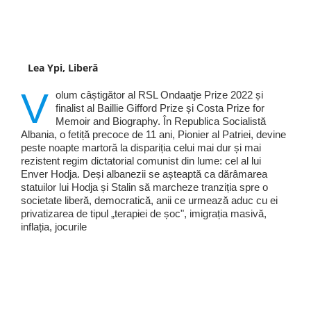
Lea Ypi, Liberă
V
olum câștigător al RSL Ondaatje Prize 2022 și
finalist al Baillie Gifford Prize și Costa Prize for
Memoir and Biography. În Republica Socialistă
Albania, o fetiță precoce de 11 ani, Pionier al Patriei, devine
peste noapte martoră la dispariția celui mai dur și mai
rezistent regim dictatorial comunist din lume: cel al lui
Enver Hodja. Deși albanezii se așteaptă ca dărâmarea
statuilor lui Hodja și Stalin să marcheze tranziția spre o
societate liberă, democratică, anii ce urmează aduc cu ei
privatizarea de tipul „terapiei de șoc", imigrația masivă,
inflația, jocurile