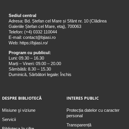
Sediul central
Adresa: Bd. Ștefan cel Mare și Sfânt nr. 10 (Clădirea
Galeriile Ștefan cel Mare, etaj), 700063
Telefon:
(+4) 0332 110044
E-mail:
contact@bjiasi.ro
Web:
https://bjiasi.ro/
Program cu publicul:
Luni: 09.30 – 16.30
Marți – Vineri: 09.00 – 20.00
Sâmbătă: 8.30 – 15.30
Duminică, Sărbători legale: Închis
DESPRE BIBLIOTECĂ
INTERES PUBLIC
Misiune şi viziune
Protecția datelor cu caracter
personal
Servicii
Transparență
Biblioteca în cifre