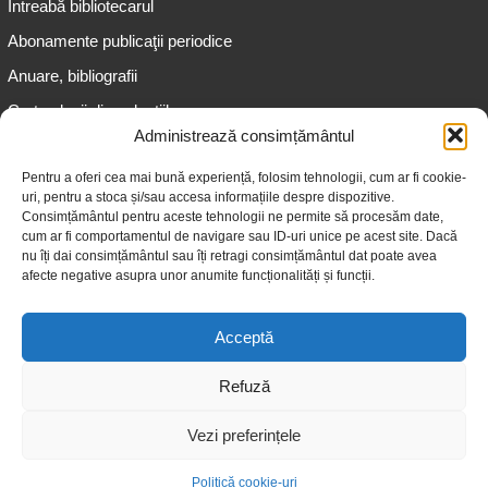
Întreabă bibliotecarul
Abonamente publicaţii periodice
Anuare, bibliografii
Cartea lunii din colecțiile
speciale
Administrează consimțământul
Informații pentru copii
Pentru a oferi cea mai bună experiență, folosim tehnologii, cum ar fi cookie-
uri, pentru a stoca și/sau accesa informațiile despre dispozitive.
Informații pentru adolescenți
Consimțământul pentru aceste tehnologii ne permite să procesăm date,
Informații pentru adulți
cum ar fi comportamentul de navigare sau ID-uri unice pe acest site. Dacă
nu îți dai consimțământul sau îți retragi consimțământul dat poate avea
Informații pentru seniori
afecte negative asupra unor anumite funcționalități și funcții.
Biblioteci publice
Acceptă
Refuză
Vezi preferințele
© 2026 Biblioteca Judeţeană „Gheorghe Asachi” Iaşi
Politică cookie-uri