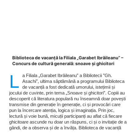
Biblioteca de vacanță la Filiala „Garabet Ibrăileanu” –
Concurs de cultură generală: snoave și ghicitori
L
a Filiala „Garabet Ibrăileanu” a Bibliotecii ”Gh.
Asachi”, ultima săptămână a programului Biblioteca
de vacanță a fost dedicată umorului, istețimii și
jocului de cuvinte, prin tema „Snoave și ghicitori”. Copiii au
descoperit că literatura populară nu înseamnă doar povești
transmise din generație în generație, ci și provocări care
pun la încercare atenția, logica și imaginația. Prin joc,
lectură și voie bună, micuții participanți au aflat că fiecare
ghicitoare ascunde nu doar un răspuns, ci și o invitație de a
gândi, de a observa și de a învăța. Biblioteca de vacanță