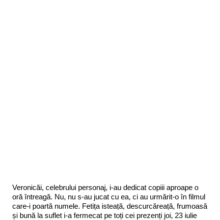
Veronicăi, celebrului personaj, i-au dedicat copiii aproape o
oră întreagă. Nu, nu s-au jucat cu ea, ci au urmărit-o în filmul
care-i poartă numele. Fetița isteață, descurcăreață, frumoasă
și bună la suflet i-a fermecat pe toți cei prezenți joi, 23 iulie