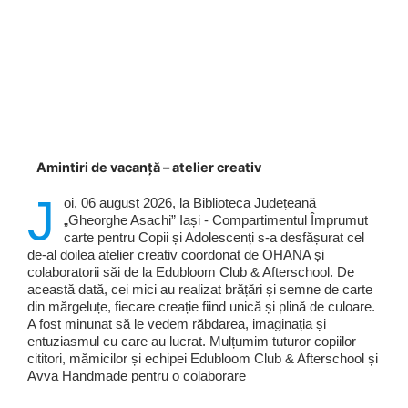
Amintiri de vacanță – atelier creativ
J
oi, 06 august 2026, la Biblioteca Județeană
„Gheorghe Asachi” Iași - Compartimentul Împrumut
carte pentru Copii și Adolescenți s-a desfășurat cel
de-al doilea atelier creativ coordonat de OHANA și
colaboratorii săi de la Edubloom Club & Afterschool. De
această dată, cei mici au realizat brățări și semne de carte
din mărgeluțe, fiecare creație fiind unică și plină de culoare.
A fost minunat să le vedem răbdarea, imaginația și
entuziasmul cu care au lucrat. Mulțumim tuturor copiilor
cititori, mămicilor și echipei Edubloom Club & Afterschool și
Avva Handmade pentru o colaborare