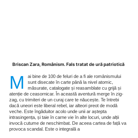
Briscan Zara, Românism. Fals tratat de ură patriotică
M
ai bine de 100 de feluri de a fi ale românismului
sunt disecate în carte până la nivel atomic,
măsurate, catalogate și reasamblate cu grijă și
atenție de ceasornicar. În această aventură merge în zig-
zag, cu trimiteri de un curaj care te năucește. Te întrebi
dacă uneori este liberal rebel, iar alteori preot de modă
veche. Este îngăduitor acolo unde unii ar aștepta
intrasingența, și taie în carne vie în alte locuri, unde alții
invocă cutume de neschimbat. De aceea cartea de față va
provoca scandal. Este o integrală a