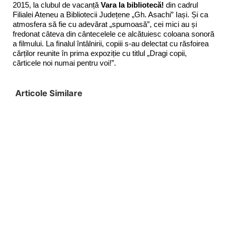
2015, la clubul de vacanță
Vara la bibliotecă!
din cadrul
Filialei Ateneu a Bibliotecii Județene „Gh. Asachi” Iași. Și ca
atmosfera să fie cu adevărat „spumoasă”, cei mici au și
fredonat câteva din cântecelele ce alcătuiesc coloana sonoră
a filmului. La finalul întâlnirii, copiii s-au delectat cu răsfoirea
cărților reunite în prima expoziție cu titlul „Dragi copii,
cărticele noi numai pentru voi!”.
Articole Similare