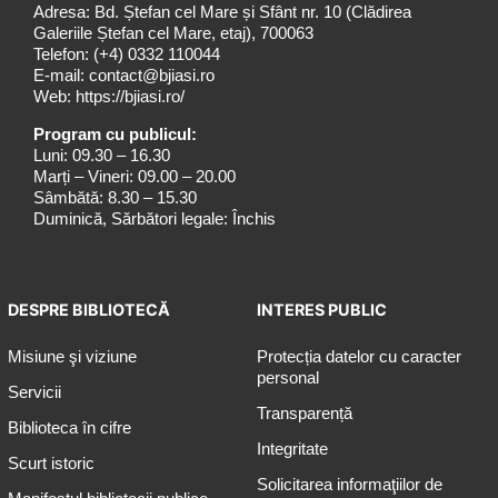
Adresa: Bd. Ștefan cel Mare și Sfânt nr. 10 (Clădirea
Galeriile Ștefan cel Mare, etaj), 700063
Telefon:
(+4) 0332 110044
E-mail:
contact@bjiasi.ro
Web:
https://bjiasi.ro/
Program cu publicul:
Luni: 09.30 – 16.30
Marți – Vineri: 09.00 – 20.00
Sâmbătă: 8.30 – 15.30
Duminică, Sărbători legale: Închis
DESPRE BIBLIOTECĂ
INTERES PUBLIC
Misiune şi viziune
Protecția datelor cu caracter
personal
Servicii
Transparență
Biblioteca în cifre
Integritate
Scurt istoric
Solicitarea informaţiilor de