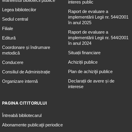
Manifestul bibliotecii publice
interes public
Legea bibliotecilor
Raport de evaluare a
implementării Legii nr. 544/2001
Sediul central
în anul 2025
Filiale
Raport de evaluare a
implementării Legii nr. 544/2001
Editură
în anul 2024
Coordonare și îndrumare
Situații financiare
metodică
Achiziții publice
Conducere
Plan de achiziţii publice
Consiliul de Administrație
Declarații de avere și de
Organizare internă
interese
PAGINA CITITORULUI
Întreabă bibliotecarul
Abonamente publicaţii periodice