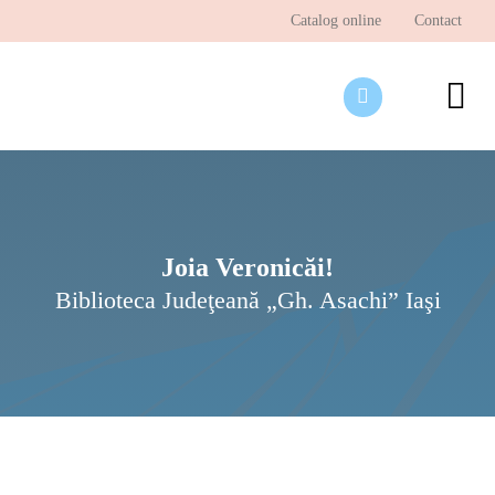
Skip
Catalog online
Contact
to
content
To
Nav
Desp
Pagi
Ştir
Joia Veronicăi!
Biblioteca Judeţeană „Gh. Asachi” Iaşi
Prog
Inte