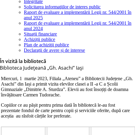
Integritate
Solicitarea informaţiilor de interes public
Raport de evaluare a implementării Legii nr. 544/2001 în
anul 2025
Raport de evaluare a implementării Legii nr. 544/2001 în
anul 2024
Situații financiare
Achiziții publice
Plan de achiziţii publice
Declarații de avere și de interese
În vizită la bibliotecă
Biblioteca Judeţeană „Gh. Asachi” Iaşi
Miercuri, 1 martie 2023, Filiala „Ateneu” a Bibliotecii Județene „Gh.
Asachi” din Iași a primit vizita elevilor clasei a II -a C a Școlii
Gimnaziale „Dimitrie A. Sturdza”. Elevii au fost însoțiți de doamna
învățătoare Carmen Tudorache.
Copiilor ce au pășit pentru prima dată în bibliotecă le-au fost
prezentate fondul de carte pentru copii și serviciile oferite, după care
aceștia au răsfoit cărțile lor preferate.