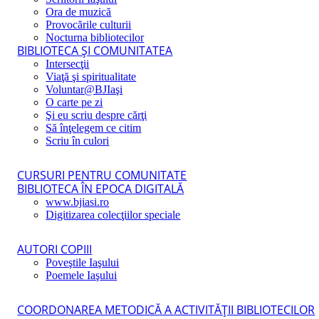
Ora de muzică
Provocările culturii
Nocturna bibliotecilor
BIBLIOTECA ŞI COMUNITATEA
Intersecţii
Viaţă şi spiritualitate
Voluntar@BJIaşi
O carte pe zi
Şi eu scriu despre cărţi
Să înţelegem ce citim
Scriu în culori
CURSURI PENTRU COMUNITATE
BIBLIOTECA ÎN EPOCA DIGITALĂ
www.bjiasi.ro
Digitizarea colecţiilor speciale
AUTORI COPIII
Poveştile Iaşului
Poemele Iaşului
COORDONAREA METODICĂ A ACTIVITĂŢII BIBLIOTECILOR