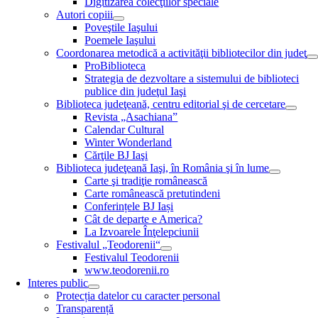
Digitizarea colecţiilor speciale
Autori copiii
Poveştile Iaşului
Poemele Iaşului
Coordonarea metodică a activităţii bibliotecilor din judeţ
ProBiblioteca
Strategia de dezvoltare a sistemului de biblioteci
publice din judeţul Iaşi
Biblioteca judeţeană, centru editorial şi de cercetare
Revista „Asachiana”
Calendar Cultural
Winter Wonderland
Cărţile BJ Iaşi
Biblioteca judeţeană Iaşi, în România şi în lume
Carte şi tradiţie românească
Carte românească pretutindeni
Conferințele BJ Iași
Cât de departe e America?
La Izvoarele Înţelepciunii
Festivalul „Teodorenii“
Festivalul Teodorenii
www.teodorenii.ro
Interes public
Protecția datelor cu caracter personal
Transparență