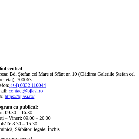
iul central
esa: Bd. Ștefan cel Mare și Sfânt nr. 10 (Clădirea Galeriile Ștefan cel
e, etaj), 700063
efon:
(+4) 0332 110044
ail:
contact@bjiasi.ro
b:
https://bjiasi.ro/
gram cu publicul:
i: 09.30 – 16.30
ți – Vineri: 09.00 – 20.00
bătă: 8.30 – 15.30
inică, Sărbători legale: Închis