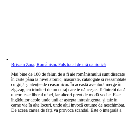
Briscan Zara, Românism. Fals tratat de ură patriotică
M
ai bine de 100 de feluri de a fi ale românismului sunt disecate
în carte până la nivel atomic, măsurate, catalogate și reasamblate
cu grijă și atenție de ceasornicar. În această aventură merge în
zig-zag, cu trimiteri de un curaj care te năucește. Te întrebi dacă
uneori este liberal rebel, iar alteori preot de modă veche. Este
îngăduitor acolo unde unii ar aștepta intrasingența, și taie în
carne vie în alte locuri, unde alții invocă cutume de neschimbat.
De aceea cartea de față va provoca scandal. Este o integrală a