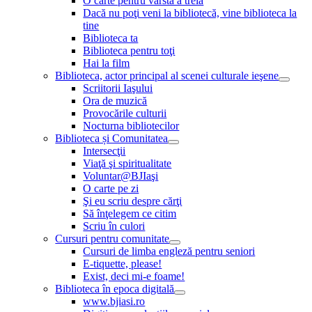
O carte pentru vârsta a treia
Dacă nu poţi veni la bibliotecă, vine biblioteca la
tine
Biblioteca ta
Biblioteca pentru toţi
Hai la film
Biblioteca, actor principal al scenei culturale ieşene
Scriitorii Iaşului
Ora de muzică
Provocările culturii
Nocturna bibliotecilor
Biblioteca și Comunitatea
Intersecţii
Viaţă şi spiritualitate
Voluntar@BJIaşi
O carte pe zi
Şi eu scriu despre cărţi
Să înţelegem ce citim
Scriu în culori
Cursuri pentru comunitate
Cursuri de limba engleză pentru seniori
E-tiquette, please!
Exist, deci mi-e foame!
Biblioteca în epoca digitală
www.bjiasi.ro