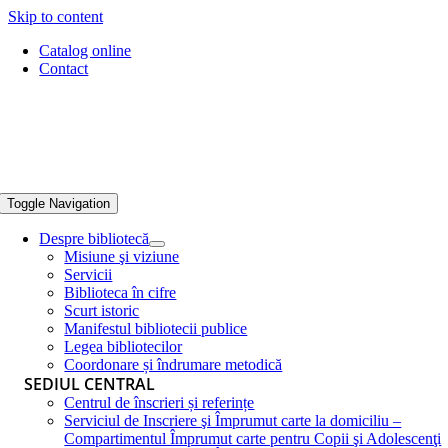
Skip to content
Catalog online
Contact
Toggle Navigation
Despre bibliotecă
Misiune şi viziune
Servicii
Biblioteca în cifre
Scurt istoric
Manifestul bibliotecii publice
Legea bibliotecilor
Coordonare și îndrumare metodică
SEDIUL CENTRAL
Centrul de înscrieri și referințe
Serviciul de Inscriere şi Împrumut carte la domiciliu –
Compartimentul Împrumut carte pentru Copii şi Adolescenţi