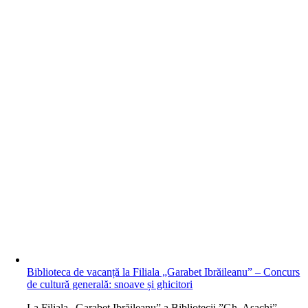
Biblioteca de vacanță la Filiala „Garabet Ibrăileanu” – Concurs
de cultură generală: snoave și ghicitori
L
a Filiala „Garabet Ibrăileanu” a Bibliotecii ”Gh. Asachi”,