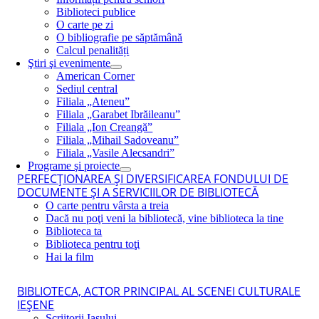
Biblioteci publice
O carte pe zi
O bibliografie pe săptămână
Calcul penalități
Ştiri şi evenimente
American Corner
Sediul central
Filiala „Ateneu”
Filiala „Garabet Ibrăileanu”
Filiala „Ion Creangă”
Filiala „Mihail Sadoveanu”
Filiala „Vasile Alecsandri”
Programe şi proiecte
PERFECŢIONAREA ŞI DIVERSIFICAREA FONDULUI DE
DOCUMENTE ŞI A SERVICIILOR DE BIBLIOTECĂ
O carte pentru vârsta a treia
Dacă nu poţi veni la bibliotecă, vine biblioteca la tine
Biblioteca ta
Biblioteca pentru toţi
Hai la film
BIBLIOTECA, ACTOR PRINCIPAL AL SCENEI CULTURALE
IEŞENE
Scriitorii Iaşului