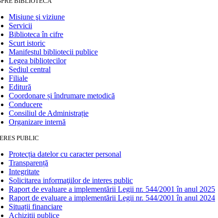
SPRE BIBLIOTECĂ
Misiune şi viziune
Servicii
Biblioteca în cifre
Scurt istoric
Manifestul bibliotecii publice
Legea bibliotecilor
Sediul central
Filiale
Editură
Coordonare și îndrumare metodică
Conducere
Consiliul de Administrație
Organizare internă
ERES PUBLIC
Protecția datelor cu caracter personal
Transparență
Integritate
Solicitarea informaţiilor de interes public
Raport de evaluare a implementării Legii nr. 544/2001 în anul 2025
Raport de evaluare a implementării Legii nr. 544/2001 în anul 2024
Situații financiare
Achiziții publice