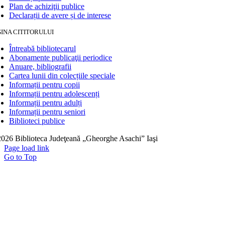
Plan de achiziţii publice
Declarații de avere și de interese
INA CITITORULUI
Întreabă bibliotecarul
Abonamente publicaţii periodice
Anuare, bibliografii
Cartea lunii din colecțiile speciale
Informații pentru copii
Informații pentru adolescenți
Informații pentru adulți
Informații pentru seniori
Biblioteci publice
026 Biblioteca Judeţeană „Gheorghe Asachi” Iaşi
Page load link
Go to Top