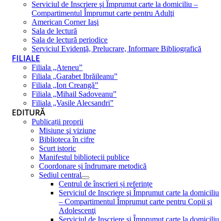
Serviciul de Inscriere şi Împrumut carte la domiciliu –
Compartimentul Împrumut carte pentru Adulţi
American Corner Iaşi
Sala de lectură
Sala de lectură periodice
Serviciul Evidenţă, Prelucrare, Informare Bibliografică
FILIALE
Filiala „Ateneu”
Filiala „Garabet Ibrăileanu”
Filiala „Ion Creangă”
Filiala „Mihail Sadoveanu”
Filiala „Vasile Alecsandri”
EDITURĂ
Publicații proprii
Misiune şi viziune
Biblioteca în cifre
Scurt istoric
Manifestul bibliotecii publice
Coordonare și îndrumare metodică
Sediul central
Centrul de înscrieri și referințe
Serviciul de Inscriere şi Împrumut carte la domiciliu
– Compartimentul Împrumut carte pentru Copii şi
Adolescenţi
Serviciul de Inscriere şi Împrumut carte la domiciliu