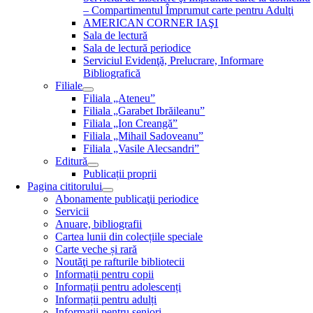
– Compartimentul Împrumut carte pentru Adulţi
AMERICAN CORNER IAŞI
Sala de lectură
Sala de lectură periodice
Serviciul Evidenţă, Prelucrare, Informare
Bibliografică
Filiale
Filiala „Ateneu”
Filiala „Garabet Ibrăileanu”
Filiala „Ion Creangă”
Filiala „Mihail Sadoveanu”
Filiala „Vasile Alecsandri”
Editură
Publicații proprii
Pagina cititorului
Abonamente publicaţii periodice
Servicii
Anuare, bibliografii
Cartea lunii din colecțiile speciale
Carte veche și rară
Noutăţi pe rafturile bibliotecii
Informații pentru copii
Informații pentru adolescenți
Informații pentru adulți
Informații pentru seniori