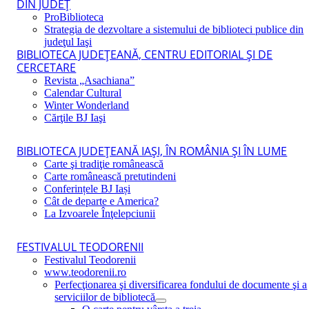
DIN JUDEŢ
ProBiblioteca
Strategia de dezvoltare a sistemului de biblioteci publice din
judeţul Iaşi
BIBLIOTECA JUDEŢEANĂ, CENTRU EDITORIAL ŞI DE
CERCETARE
Revista „Asachiana”
Calendar Cultural
Winter Wonderland
Cărţile BJ Iaşi
BIBLIOTECA JUDEŢEANĂ IAŞI, ÎN ROMÂNIA ŞI ÎN LUME
Carte şi tradiţie românească
Carte românească pretutindeni
Conferințele BJ Iași
Cât de departe e America?
La Izvoarele Înţelepciunii
FESTIVALUL TEODORENII
Festivalul Teodorenii
www.teodorenii.ro
Perfecţionarea şi diversificarea fondului de documente şi a
serviciilor de bibliotecă