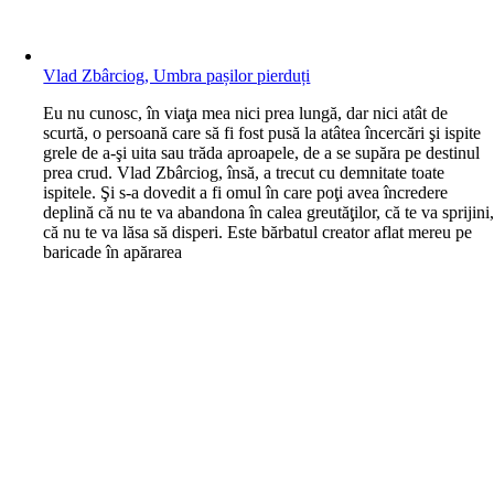
Vlad Zbârciog, Umbra pașilor pierduți
E
u nu cunosc, în viaţa mea nici prea lungă, dar nici atât de
scurtă, o persoană care să fi fost pusă la atâtea încercări şi ispite
grele de a-şi uita sau trăda aproapele, de a se supăra pe destinul
prea crud. Vlad Zbârciog, însă, a trecut cu demnitate toate
ispitele. Şi s-a dovedit a fi omul în care poţi avea încredere
deplină că nu te va abandona în calea greutăţilor, că te va sprijini
că nu te va lăsa să disperi. Este bărbatul creator aflat mereu pe
baricade în apărarea