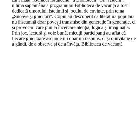
ultima săptămână a programului Biblioteca de vacanță a fost
dedicată umorului, istețimii și jocului de cuvinte, prin tema
„Snoave și ghicitori”. Copiii au descoperit că literatura populară
nu înseamnă doar povești transmise din generație în generație, ci
și provocări care pun la încercare atenția, logica și imaginația.
Prin joc, lectură și voie bună, micuții participanți au aflat că
fiecare ghicitoare ascunde nu doar un răspuns, ci și o invitație de
a gândi, de a observa și de a învăța. Biblioteca de vacanță