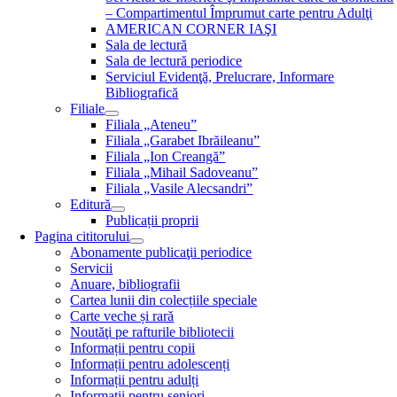
– Compartimentul Împrumut carte pentru Adulţi
AMERICAN CORNER IAŞI
Sala de lectură
Sala de lectură periodice
Serviciul Evidenţă, Prelucrare, Informare
Bibliografică
Filiale
Filiala „Ateneu”
Filiala „Garabet Ibrăileanu”
Filiala „Ion Creangă”
Filiala „Mihail Sadoveanu”
Filiala „Vasile Alecsandri”
Editură
Publicații proprii
Pagina cititorului
Abonamente publicaţii periodice
Servicii
Anuare, bibliografii
Cartea lunii din colecțiile speciale
Carte veche și rară
Noutăţi pe rafturile bibliotecii
Informații pentru copii
Informații pentru adolescenți
Informații pentru adulți
Informații pentru seniori