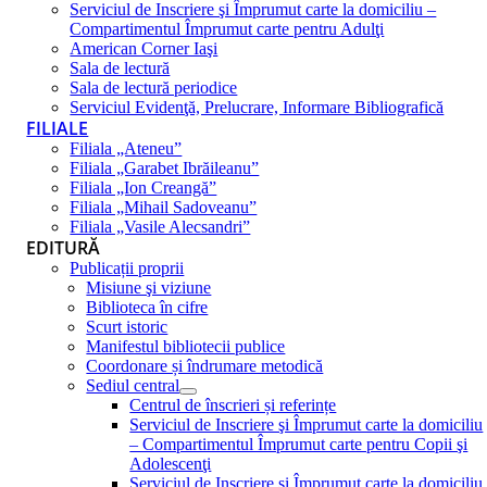
Serviciul de Inscriere şi Împrumut carte la domiciliu –
Compartimentul Împrumut carte pentru Adulţi
American Corner Iaşi
Sala de lectură
Sala de lectură periodice
Serviciul Evidenţă, Prelucrare, Informare Bibliografică
FILIALE
Filiala „Ateneu”
Filiala „Garabet Ibrăileanu”
Filiala „Ion Creangă”
Filiala „Mihail Sadoveanu”
Filiala „Vasile Alecsandri”
EDITURĂ
Publicații proprii
Misiune şi viziune
Biblioteca în cifre
Scurt istoric
Manifestul bibliotecii publice
Coordonare și îndrumare metodică
Sediul central
Centrul de înscrieri și referințe
Serviciul de Inscriere şi Împrumut carte la domiciliu
– Compartimentul Împrumut carte pentru Copii şi
Adolescenţi
Serviciul de Inscriere şi Împrumut carte la domiciliu