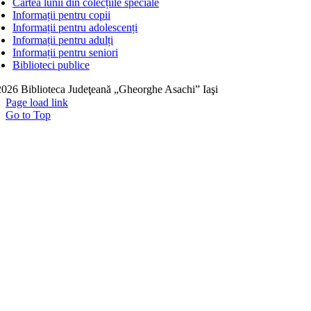
Cartea lunii din colecțiile speciale
Informații pentru copii
Informații pentru adolescenți
Informații pentru adulți
Informații pentru seniori
Biblioteci publice
026 Biblioteca Judeţeană „Gheorghe Asachi” Iaşi
Page load link
Go to Top