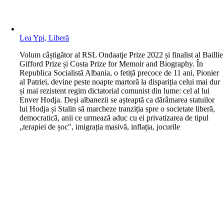
Lea Ypi, Liberă
V
olum câștigător al RSL Ondaatje Prize 2022 și finalist al Baillie
Gifford Prize și Costa Prize for Memoir and Biography. În
Republica Socialistă Albania, o fetiță precoce de 11 ani, Pionier
al Patriei, devine peste noapte martoră la dispariția celui mai dur
și mai rezistent regim dictatorial comunist din lume: cel al lui
Enver Hodja. Deși albanezii se așteaptă ca dărâmarea statuilor
lui Hodja și Stalin să marcheze tranziția spre o societate liberă,
democratică, anii ce urmează aduc cu ei privatizarea de tipul
„terapiei de șoc", imigrația masivă, inflația, jocurile