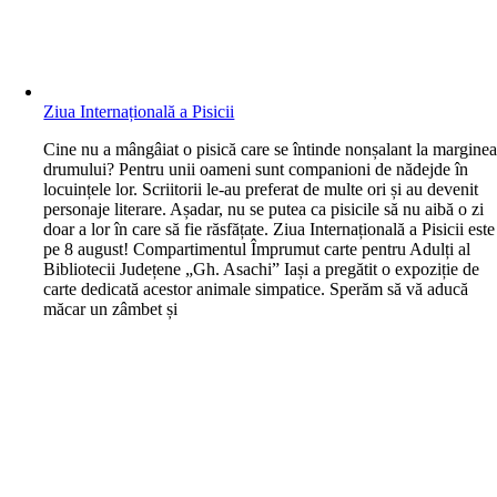
Ziua Internațională a Pisicii
C
ine nu a mângâiat o pisică care se întinde nonșalant la margine
drumului? Pentru unii oameni sunt companioni de nădejde în
locuințele lor. Scriitorii le-au preferat de multe ori și au devenit
personaje literare. Așadar, nu se putea ca pisicile să nu aibă o zi
doar a lor în care să fie răsfățate. Ziua Internațională a Pisicii este
pe 8 august! Compartimentul Împrumut carte pentru Adulți al
Bibliotecii Județene „Gh. Asachi” Iași a pregătit o expoziție de
carte dedicată acestor animale simpatice. Sperăm să vă aducă
măcar un zâmbet și