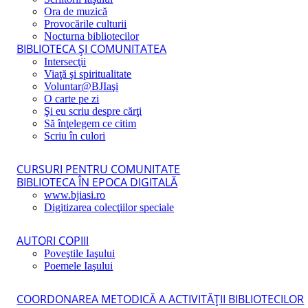
Ora de muzică
Provocările culturii
Nocturna bibliotecilor
BIBLIOTECA ŞI COMUNITATEA
Intersecţii
Viaţă şi spiritualitate
Voluntar@BJIaşi
O carte pe zi
Şi eu scriu despre cărţi
Să înţelegem ce citim
Scriu în culori
CURSURI PENTRU COMUNITATE
BIBLIOTECA ÎN EPOCA DIGITALĂ
www.bjiasi.ro
Digitizarea colecţiilor speciale
AUTORI COPIII
Poveştile Iaşului
Poemele Iaşului
COORDONAREA METODICĂ A ACTIVITĂŢII BIBLIOTECILOR