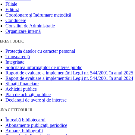
Filiale
Editură
Coordonare și îndrumare metodică
Conducere
Consiliul de Administrație
Organizare internă
ERES PUBLIC
Protecția datelor cu caracter personal
Transparență
Integritate
Solicitarea informaţiilor de interes public
Raport de evaluare a implementării Legii nr. 544/2001 în anul 2025
Raport de evaluare a implementării Legii nr. 544/2001 în anul 2024
Situații financiare
Achiziții publice
Plan de achiziţii publice
Declarații de avere și de interese
INA CITITORULUI
Întreabă bibliotecarul
Abonamente publicaţii periodice
Anuare, bibliografii