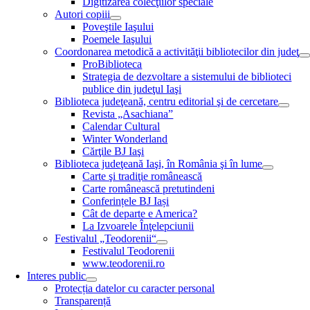
Digitizarea colecţiilor speciale
Autori copiii
Poveştile Iaşului
Poemele Iaşului
Coordonarea metodică a activităţii bibliotecilor din judeţ
ProBiblioteca
Strategia de dezvoltare a sistemului de biblioteci
publice din judeţul Iaşi
Biblioteca judeţeană, centru editorial şi de cercetare
Revista „Asachiana”
Calendar Cultural
Winter Wonderland
Cărţile BJ Iaşi
Biblioteca judeţeană Iaşi, în România şi în lume
Carte şi tradiţie românească
Carte românească pretutindeni
Conferințele BJ Iași
Cât de departe e America?
La Izvoarele Înţelepciunii
Festivalul „Teodorenii“
Festivalul Teodorenii
www.teodorenii.ro
Interes public
Protecția datelor cu caracter personal
Transparență