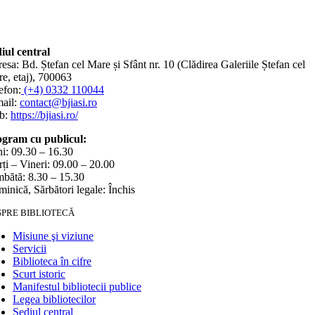
iul central
esa: Bd. Ștefan cel Mare și Sfânt nr. 10 (Clădirea Galeriile Ștefan cel
e, etaj), 700063
efon:
(+4) 0332 110044
ail:
contact@bjiasi.ro
b:
https://bjiasi.ro/
gram cu publicul:
i: 09.30 – 16.30
ți – Vineri: 09.00 – 20.00
bătă: 8.30 – 15.30
inică, Sărbători legale: Închis
SPRE BIBLIOTECĂ
Misiune şi viziune
Servicii
Biblioteca în cifre
Scurt istoric
Manifestul bibliotecii publice
Legea bibliotecilor
Sediul central