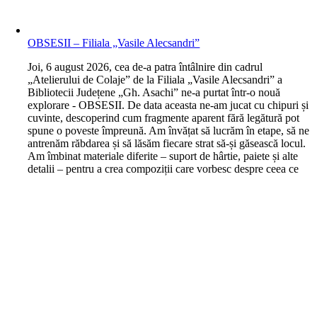
OBSESII – Filiala „Vasile Alecsandri”
J
oi, 6 august 2026, cea de-a patra întâlnire din cadrul
„Atelierului de Colaje” de la Filiala „Vasile Alecsandri” a
Bibliotecii Județene „Gh. Asachi” ne-a purtat într-o nouă
explorare - OBSESII. De data aceasta ne-am jucat cu chipuri și
cuvinte, descoperind cum fragmente aparent fără legătură pot
spune o poveste împreună. Am învățat să lucrăm în etape, să ne
antrenăm răbdarea și să lăsăm fiecare strat să-și găsească locul.
Am îmbinat materiale diferite – suport de hârtie, paiete și alte
detalii – pentru a crea compoziții care vorbesc despre ceea ce