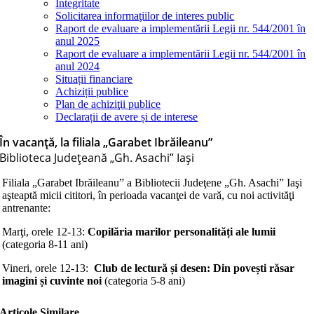
Integritate
Solicitarea informaţiilor de interes public
Raport de evaluare a implementării Legii nr. 544/2001 în
anul 2025
Raport de evaluare a implementării Legii nr. 544/2001 în
anul 2024
Situații financiare
Achiziții publice
Plan de achiziţii publice
Declarații de avere și de interese
În vacanţă, la filiala „Garabet Ibrăileanu”
Biblioteca Judeţeană „Gh. Asachi” Iaşi
Filiala „Garabet Ibrăileanu” a Bibliotecii Judeţene „Gh. Asachi” Iaşi
aşteaptă micii cititori, în perioada vacanţei de vară, cu noi activităţi
antrenante:
Marţi, orele 12-13:
Copilăria marilor personalități ale lumii
(categoria 8-11 ani)
Vineri, orele 12-13:
Club de lectură și desen: Din povești răsar
imagini și cuvinte noi
(categoria 5-8 ani)
Articole Similare