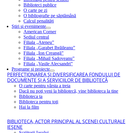
Biblioteci publice
O carte pe zi
O bibliografie pe săptămână
Calcul penalități
Ştiri şi evenimente
American Corner
Sediul central
Filiala „Ateneu”
Filiala „Garabet Ibrăileanu”
Filiala „Ion Creangă”
Filiala „Mihail Sadoveanu”
Filiala „Vasile Alecsandri”
Programe şi proiecte
PERFECŢIONAREA ŞI DIVERSIFICAREA FONDULUI DE
DOCUMENTE ŞI A SERVICIILOR DE BIBLIOTECĂ
O carte pentru vârsta a treia
Dacă nu poţi veni la bibliotecă, vine biblioteca la tine
Biblioteca ta
Biblioteca pentru toţi
Hai la film
BIBLIOTECA, ACTOR PRINCIPAL AL SCENEI CULTURALE
IEŞENE
Scriitorii Iaşului