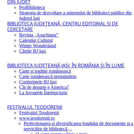
DIN JUDEŢ
ProBiblioteca
Strategia de dezvoltare a sistemului de biblioteci publice din
judeţul Iaşi
BIBLIOTECA JUDEŢEANĂ, CENTRU EDITORIAL ŞI DE
CERCETARE
Revista „Asachiana”
Calendar Cultural
Winter Wonderland
Cărţile BJ Iaşi
BIBLIOTECA JUDEŢEANĂ IAŞI, ÎN ROMÂNIA ŞI ÎN LUME
Carte şi tradiţie românească
Carte românească pretutindeni
Conferințele BJ Iași
Cât de departe e America?
La Izvoarele Înţelepciunii
FESTIVALUL TEODORENII
Festivalul Teodorenii
www.teodorenii.ro
Perfecţionarea şi diversificarea fondului de documente şi a
serviciilor de bibliotecă