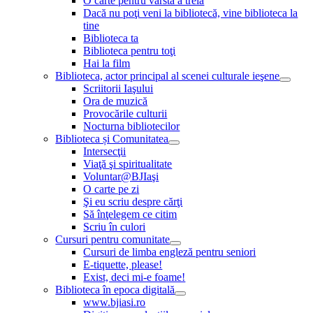
O carte pentru vârsta a treia
Dacă nu poţi veni la bibliotecă, vine biblioteca la
tine
Biblioteca ta
Biblioteca pentru toţi
Hai la film
Biblioteca, actor principal al scenei culturale ieşene
Scriitorii Iaşului
Ora de muzică
Provocările culturii
Nocturna bibliotecilor
Biblioteca și Comunitatea
Intersecţii
Viaţă şi spiritualitate
Voluntar@BJIaşi
O carte pe zi
Şi eu scriu despre cărţi
Să înţelegem ce citim
Scriu în culori
Cursuri pentru comunitate
Cursuri de limba engleză pentru seniori
E-tiquette, please!
Exist, deci mi-e foame!
Biblioteca în epoca digitală
www.bjiasi.ro