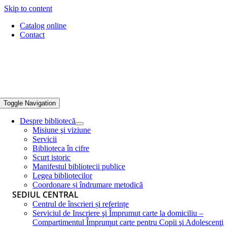
Skip to content
Catalog online
Contact
Toggle Navigation
Despre bibliotecă
Misiune şi viziune
Servicii
Biblioteca în cifre
Scurt istoric
Manifestul bibliotecii publice
Legea bibliotecilor
Coordonare și îndrumare metodică
SEDIUL CENTRAL
Centrul de înscrieri și referințe
Serviciul de Inscriere şi Împrumut carte la domiciliu –
Compartimentul Împrumut carte pentru Copii şi Adolescenţi