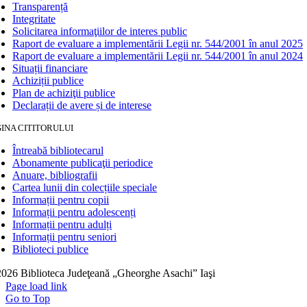
Transparență
Integritate
Solicitarea informaţiilor de interes public
Raport de evaluare a implementării Legii nr. 544/2001 în anul 2025
Raport de evaluare a implementării Legii nr. 544/2001 în anul 2024
Situații financiare
Achiziții publice
Plan de achiziţii publice
Declarații de avere și de interese
INA CITITORULUI
Întreabă bibliotecarul
Abonamente publicaţii periodice
Anuare, bibliografii
Cartea lunii din colecțiile speciale
Informații pentru copii
Informații pentru adolescenți
Informații pentru adulți
Informații pentru seniori
Biblioteci publice
026 Biblioteca Judeţeană „Gheorghe Asachi” Iaşi
Page load link
Go to Top