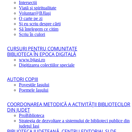
Intersecţii
Viaţă şi spiritualitate
Voluntar@BJIaşi
O carte pe zi
Şi eu scriu despre cărţi
Să înţelegem ce citim
Scriu în culori
CURSURI PENTRU COMUNITATE
BIBLIOTECA ÎN EPOCA DIGITALĂ
www.bjiasi.ro
Digitizarea colecţiilor speciale
AUTORI COPIII
Poveştile Iaşului
Poemele Iaşului
COORDONAREA METODICĂ A ACTIVITĂŢII BIBLIOTECILOR
DIN JUDEŢ
ProBiblioteca
Strategia de dezvoltare a sistemului de biblioteci publice din
judeţul Iaşi
BIBLIOTECA JUDEŢEANĂ, CENTRU EDITORIAL ŞI DE