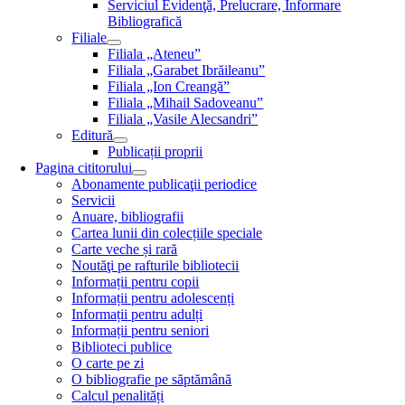
Serviciul Evidenţă, Prelucrare, Informare
Bibliografică
Filiale
Filiala „Ateneu”
Filiala „Garabet Ibrăileanu”
Filiala „Ion Creangă”
Filiala „Mihail Sadoveanu”
Filiala „Vasile Alecsandri”
Editură
Publicații proprii
Pagina cititorului
Abonamente publicaţii periodice
Servicii
Anuare, bibliografii
Cartea lunii din colecțiile speciale
Carte veche și rară
Noutăţi pe rafturile bibliotecii
Informații pentru copii
Informații pentru adolescenți
Informații pentru adulți
Informații pentru seniori
Biblioteci publice
O carte pe zi
O bibliografie pe săptămână
Calcul penalități