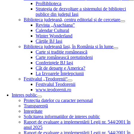
ProBiblioteca
Strategia de dezvoltare a sistemului de biblioteci
publice din judeţul Iaşi
Biblioteca judeţeană, centru editorial şi de cercetare
Revista „Asachiana”
Calendar Cultural
Winter Wonderland
Cărţile BJ Iaşi
Biblioteca judeţeană Iaşi, în România şi în lume
Carte şi tradiţie românească
Carte românească pretutindeni
Conferințele BJ Iași
Cât de departe e America?
La Izvoarele Înţelepciunii
Festivalul „Teodorenii“
Festivalul Teodorenii
www.teodorenii.ro
Interes public
Protecția datelor cu caracter personal
Transparență
Integritate
Solicitarea informaţiilor de interes public
Raport de evaluare a implementării Legii nr. 544/2001 în
anul 2025
Raport de evaluare a implementării Legii nr. 544/2001 în