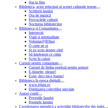
Hai la film
Biblioteca, actor principal al scenei culturale ieşene
Scriitorii Iaşului
Ora de muzică
Provocările culturii
Nocturna bibliotecilor
Biblioteca și Comunitatea
Intersecţii
Viaţă şi spiritualitate
Voluntar@BJIaşi
O carte pe zi
Şi eu scriu despre cărţi
Să înţelegem ce citim
Scriu în culori
Cursuri pentru comunitate
Cursuri de limba engleză pentru seniori
E-tiquette, please!
Exist, deci mi-e foame!
Biblioteca în epoca digitală
www.bjiasi.ro
Digitizarea colecţiilor speciale
Autori copiii
Poveştile Iaşului
Poemele Iaşului
Coordonarea metodică a activităţii bibliotecilor din judeţ