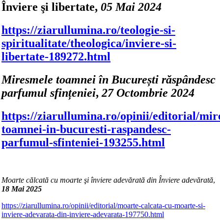
Înviere şi libertate,
05 Mai 2024
https://ziarullumina.ro/teologie-si-
spiritualitate/theologica/inviere-si-
libertate-189272.html
Miresmele toamnei în București răspândesc
parfumul sfințeniei
,
27 Octombrie 2024
https://ziarullumina.ro/opinii/editorial/mi
toamnei-in-bucuresti-raspandesc-
parfumul-sfinteniei-193255.html
Moarte călcată cu moarte şi înviere adevărată din Înviere adevărată
,
18 Mai 2025
https://ziarullumina.ro/opinii/editorial/moarte-calcata-cu-moarte-si-
inviere-adevarata-din-inviere-adevarata-197750.html