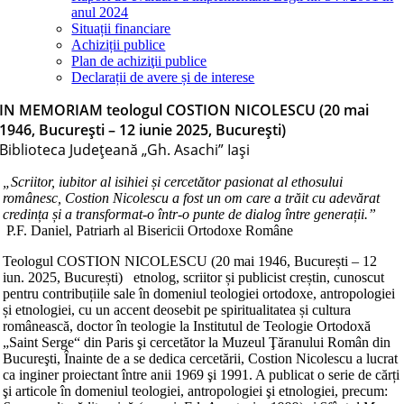
anul 2024
Situații financiare
Achiziții publice
Plan de achiziţii publice
Declarații de avere și de interese
IN MEMORIAM teologul COSTION NICOLESCU (20 mai
1946, București – 12 iunie 2025, București)
Biblioteca Judeţeană „Gh. Asachi” Iaşi
„Scriitor, iubitor al isihiei și cercetător pasionat al ethosului
românesc, Costion Nicolescu a fost un om care a trăit cu adevărat
credința și a transformat-o într-o punte de dialog între generații.”
P.F. Daniel, Patriarh al Bisericii Ortodoxe Române
Teologul COSTION NICOLESCU (20 mai 1946, București – 12
iun. 2025, București) etnolog, scriitor și publicist creștin, cunoscut
pentru contribuțiile sale în domeniul teologiei ortodoxe, antropologiei
și etnologiei, cu un accent deosebit pe spiritualitatea și cultura
românească, doctor în teologie la Institutul de Teologie Ortodoxă
„Saint Serge“ din Paris şi cercetător la Muzeul Ţăranului Român din
Bucureşti, Înainte de a se dedica cercetării, Costion Nicolescu a lucrat
ca inginer proiectant între anii 1969 şi 1991. A publicat o serie de cărți
şi articole în domeniul teologiei, antropologiei şi etnologiei, precum: