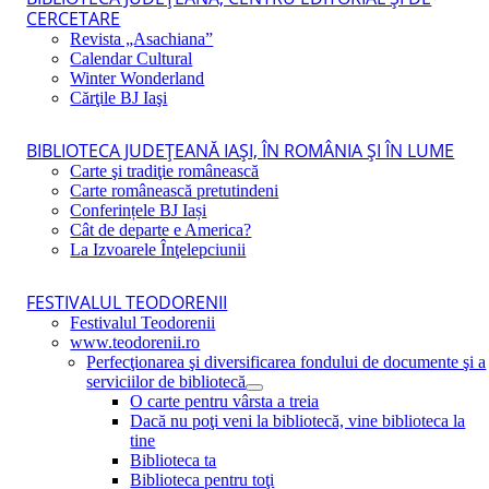
CERCETARE
Revista „Asachiana”
Calendar Cultural
Winter Wonderland
Cărţile BJ Iaşi
BIBLIOTECA JUDEŢEANĂ IAŞI, ÎN ROMÂNIA ŞI ÎN LUME
Carte şi tradiţie românească
Carte românească pretutindeni
Conferințele BJ Iași
Cât de departe e America?
La Izvoarele Înţelepciunii
FESTIVALUL TEODORENII
Festivalul Teodorenii
www.teodorenii.ro
Perfecţionarea şi diversificarea fondului de documente şi a
serviciilor de bibliotecă
O carte pentru vârsta a treia
Dacă nu poţi veni la bibliotecă, vine biblioteca la
tine
Biblioteca ta
Biblioteca pentru toţi