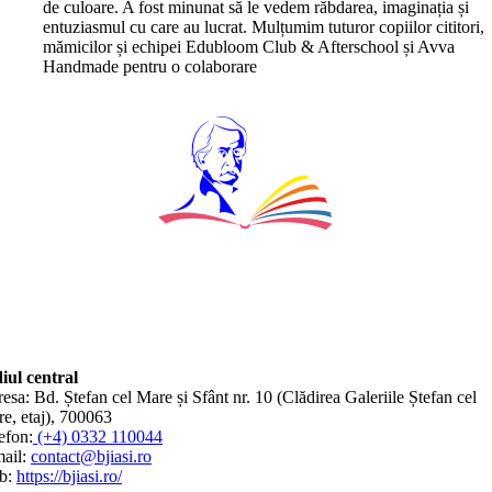
de culoare. A fost minunat să le vedem răbdarea, imaginația și
entuziasmul cu care au lucrat. Mulțumim tuturor copiilor cititori,
mămicilor și echipei Edubloom Club & Afterschool și Avva
Handmade pentru o colaborare
iul central
esa: Bd. Ștefan cel Mare și Sfânt nr. 10 (Clădirea Galeriile Ștefan cel
e, etaj), 700063
efon:
(+4) 0332 110044
ail:
contact@bjiasi.ro
b:
https://bjiasi.ro/