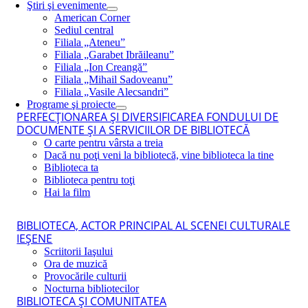
Ştiri şi evenimente
American Corner
Sediul central
Filiala „Ateneu”
Filiala „Garabet Ibrăileanu”
Filiala „Ion Creangă”
Filiala „Mihail Sadoveanu”
Filiala „Vasile Alecsandri”
Programe şi proiecte
PERFECŢIONAREA ŞI DIVERSIFICAREA FONDULUI DE
DOCUMENTE ŞI A SERVICIILOR DE BIBLIOTECĂ
O carte pentru vârsta a treia
Dacă nu poţi veni la bibliotecă, vine biblioteca la tine
Biblioteca ta
Biblioteca pentru toţi
Hai la film
BIBLIOTECA, ACTOR PRINCIPAL AL SCENEI CULTURALE
IEŞENE
Scriitorii Iaşului
Ora de muzică
Provocările culturii
Nocturna bibliotecilor
BIBLIOTECA ŞI COMUNITATEA