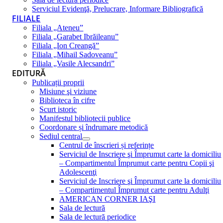
Serviciul Evidenţă, Prelucrare, Informare Bibliografică
FILIALE
Filiala „Ateneu”
Filiala „Garabet Ibrăileanu”
Filiala „Ion Creangă”
Filiala „Mihail Sadoveanu”
Filiala „Vasile Alecsandri”
EDITURĂ
Publicații proprii
Misiune şi viziune
Biblioteca în cifre
Scurt istoric
Manifestul bibliotecii publice
Coordonare și îndrumare metodică
Sediul central
Centrul de înscrieri și referințe
Serviciul de Inscriere şi Împrumut carte la domiciliu
– Compartimentul Împrumut carte pentru Copii şi
Adolescenţi
Serviciul de Inscriere şi Împrumut carte la domiciliu
– Compartimentul Împrumut carte pentru Adulţi
AMERICAN CORNER IAŞI
Sala de lectură
Sala de lectură periodice