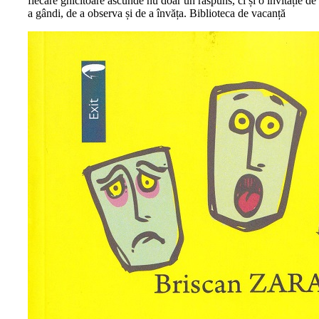
fiecare ghicitoare ascunde nu doar un răspuns, ci și o invitație de
a gândi, de a observa și de a învăța. Biblioteca de vacanță