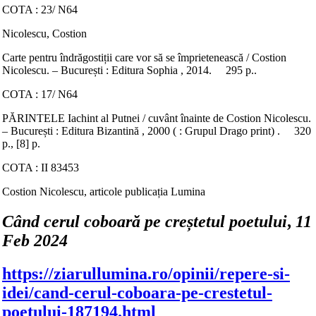
COTA : 23/ N64
Nicolescu, Costion
Carte pentru îndrăgostiții care vor să se împrietenească / Costion
Nicolescu. – București : Editura Sophia , 2014. 295 p..
COTA : 17/ N64
PĂRINTELE Iachint al Putnei / cuvânt înainte de Costion Nicolescu.
– București : Editura Bizantină , 2000 ( : Grupul Drago print) . 320
p., [8] p.
COTA : II 83453
Costion Nicolescu, articole publicația Lumina
Când cerul coboară pe creștetul poetului
,
11
Feb 2024
https://ziarullumina.ro/opinii/repere-si-
idei/cand-cerul-coboara-pe-crestetul-
poetului-187194.html