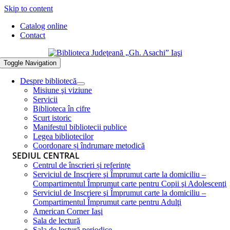
Skip to content
Catalog online
Contact
Toggle Navigation
Despre bibliotecă
Misiune şi viziune
Servicii
Biblioteca în cifre
Scurt istoric
Manifestul bibliotecii publice
Legea bibliotecilor
Coordonare și îndrumare metodică
SEDIUL CENTRAL
Centrul de înscrieri și referințe
Serviciul de Inscriere şi Împrumut carte la domiciliu –
Compartimentul Împrumut carte pentru Copii şi Adolescenţi
Serviciul de Inscriere şi Împrumut carte la domiciliu –
Compartimentul Împrumut carte pentru Adulţi
American Corner Iaşi
Sala de lectură
Sala de lectură periodice