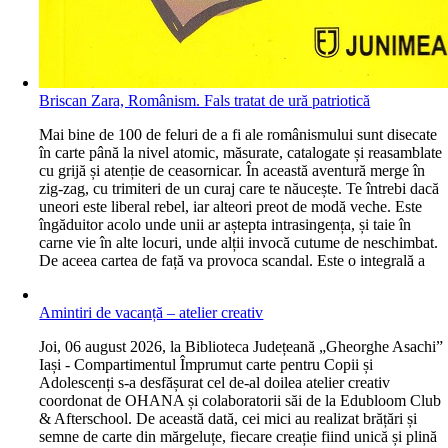
Briscan Zara, Românism. Fals tratat de ură patriotică
M
ai bine de 100 de feluri de a fi ale românismului sunt disecate
în carte până la nivel atomic, măsurate, catalogate și reasamblate
cu grijă și atenție de ceasornicar. În această aventură merge în
zig-zag, cu trimiteri de un curaj care te năucește. Te întrebi dacă
uneori este liberal rebel, iar alteori preot de modă veche. Este
îngăduitor acolo unde unii ar aștepta intrasingența, și taie în
carne vie în alte locuri, unde alții invocă cutume de neschimbat.
De aceea cartea de față va provoca scandal. Este o integrală a
Amintiri de vacanță – atelier creativ
J
oi, 06 august 2026, la Biblioteca Județeană „Gheorghe Asachi”
Iași - Compartimentul Împrumut carte pentru Copii și
Adolescenți s-a desfășurat cel de-al doilea atelier creativ
coordonat de OHANA și colaboratorii săi de la Edubloom Club
& Afterschool. De această dată, cei mici au realizat brățări și
semne de carte din mărgeluțe, fiecare creație fiind unică și plină