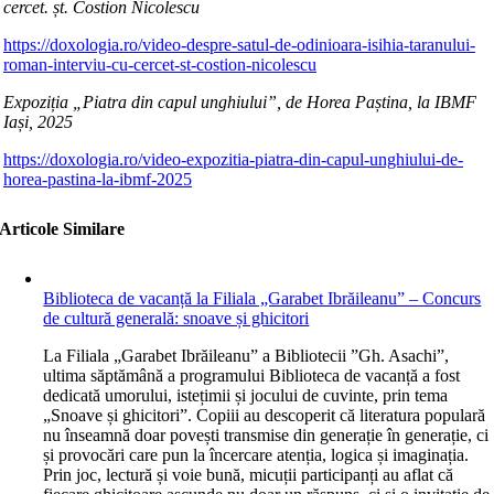
cercet. șt. Costion Nicolescu
https://doxologia.ro/video-despre-satul-de-odinioara-isihia-taranului-
roman-interviu-cu-cercet-st-costion-nicolescu
Expoziția „Piatra din capul unghiului”, de Horea Paștina, la IBMF
Iași, 2025
https://doxologia.ro/video-expozitia-piatra-din-capul-unghiului-de-
horea-pastina-la-ibmf-2025
Articole Similare
Biblioteca de vacanță la Filiala „Garabet Ibrăileanu” – Concurs
de cultură generală: snoave și ghicitori
L
a Filiala „Garabet Ibrăileanu” a Bibliotecii ”Gh. Asachi”,
ultima săptămână a programului Biblioteca de vacanță a fost
dedicată umorului, istețimii și jocului de cuvinte, prin tema
„Snoave și ghicitori”. Copiii au descoperit că literatura populară
nu înseamnă doar povești transmise din generație în generație, ci
și provocări care pun la încercare atenția, logica și imaginația.
Prin joc, lectură și voie bună, micuții participanți au aflat că