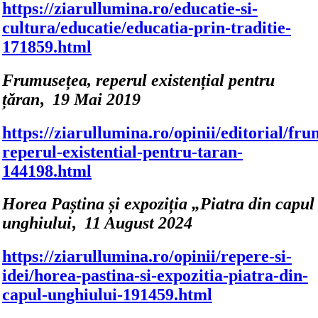
https://ziarullumina.ro/educatie-si-
cultura/educatie/educatia-prin-traditie-
171859.html
Frumusețea, reperul existențial pentru
țăran
,
19 Mai 2019
https://ziarullumina.ro/opinii/editorial/fr
reperul-existential-pentru-taran-
144198.html
Horea Paștina și expoziția „Piatra din capul
unghiului
,
11 August 2024
https://ziarullumina.ro/opinii/repere-si-
idei/horea-pastina-si-expozitia-piatra-din-
capul-unghiului-191459.html