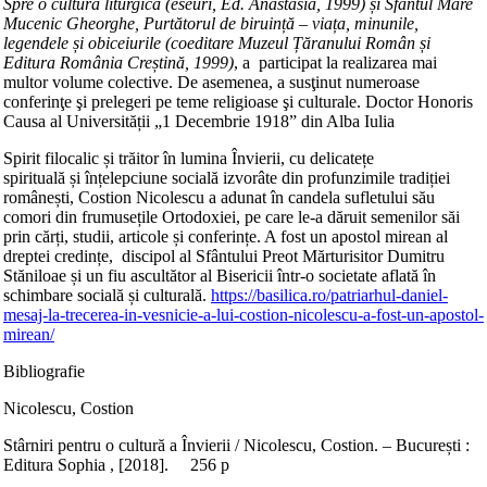
Spre o cultură liturgică (eseuri, Ed. Anastasia, 1999) și Sfântul Mare
Mucenic Gheorghe, Purtătorul de biruință – viața, minunile,
legendele și obiceiurile (coeditare Muzeul Țăranului Român și
Editura România Creștină, 1999)
, a participat la realizarea mai
multor volume colective. De asemenea, a susţinut numeroase
conferinţe şi prelegeri pe teme religioase şi culturale. Doctor Honoris
Causa al Universității „1 Decembrie 1918” din Alba Iulia
Spirit filocalic și trăitor în lumina Învierii, cu delicatețe
spirituală și înțelepciune socială izvorâte din profunzimile tradiției
românești, Costion Nicolescu a adunat în candela sufletului său
comori din frumusețile Ortodoxiei, pe care le-a dăruit semenilor săi
prin cărți, studii, articole și conferințe. A fost un apostol mirean al
dreptei credințe, discipol al Sfântului Preot Mărturisitor Dumitru
Stăniloae și un fiu ascultător al Bisericii într-o societate aflată în
schimbare socială și culturală.
https://basilica.ro/patriarhul-daniel-
mesaj-la-trecerea-in-vesnicie-a-lui-costion-nicolescu-a-fost-un-apostol-
mirean/
Bibliografie
Nicolescu, Costion
Stârniri pentru o cultură a Învierii / Nicolescu, Costion. – București :
Editura Sophia , [2018]. 256 p