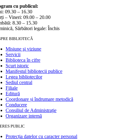
gram cu publicul:
i: 09.30 – 16.30
ți – Vineri: 09.00 – 20.00
bătă: 8.30 – 15.30
inică, Sărbători legale: Închis
SPRE BIBLIOTECĂ
Misiune şi viziune
Servicii
Biblioteca în cifre
Scurt istoric
Manifestul bibliotecii publice
Legea bibliotecilor
Sediul central
Filiale
Editură
Coordonare și îndrumare metodică
Conducere
Consiliul de Administrație
Organizare internă
ERES PUBLIC
Protecția datelor cu caracter personal