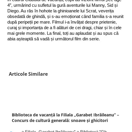
4”, urmărind cu sufletul la gură aventurile lui Manny, Sid și
Diego. Au râs în hohote la ghinioanele lui Scrat, veverița
obsedată de ghindă, și s-au emoționat când familia s-a reunit
după peripeții pe mare. Filmul i-a învățat despre prietenie,
curaj și importanța de a fi alături de cei dragi, chiar și în cele
mai grele momente. La final, toți au aplaudat și au spus că
abia așteaptă să vadă și următorul film din serie.
Articole Similare
Biblioteca de vacanță la Filiala „Garabet Ibrăileanu” –
Concurs de cultură generală: snoave și ghicitori
a Filiala „Garabet Ibrăileanu” a Bibliotecii ”Gh.