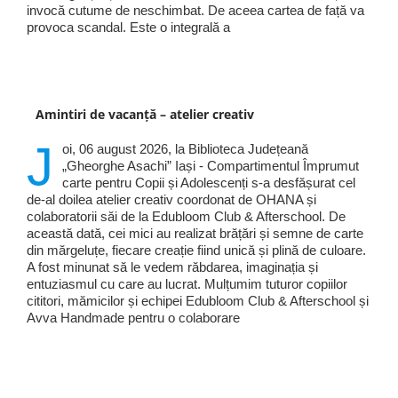
invocă cutume de neschimbat. De aceea cartea de față va
provoca scandal. Este o integrală a
Amintiri de vacanță – atelier creativ
J
oi, 06 august 2026, la Biblioteca Județeană
„Gheorghe Asachi” Iași - Compartimentul Împrumut
carte pentru Copii și Adolescenți s-a desfășurat cel
de-al doilea atelier creativ coordonat de OHANA și
colaboratorii săi de la Edubloom Club & Afterschool. De
această dată, cei mici au realizat brățări și semne de carte
din mărgeluțe, fiecare creație fiind unică și plină de culoare.
A fost minunat să le vedem răbdarea, imaginația și
entuziasmul cu care au lucrat. Mulțumim tuturor copiilor
cititori, mămicilor și echipei Edubloom Club & Afterschool și
Avva Handmade pentru o colaborare