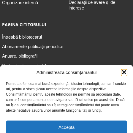
Declarații de avere și de
Organizare internă
interese
PAGINA CITITORULUI
Întreabă bibliotecarul
Abonamente publicaţii periodice
Anuare, bibliografii
Cartea lunii din colecțiile
speciale
Administrează consimțământul
Informații pentru copii
Pentru a oferi cea mai bună experiență, folosim tehnologii, cum ar fi cookie-
uri, pentru a stoca și/sau accesa informațiile despre dispozitive.
Informații pentru adolescenți
Consimțământul pentru aceste tehnologii ne permite să procesăm date,
Informații pentru adulți
cum ar fi comportamentul de navigare sau ID-uri unice pe acest site. Dacă
nu îți dai consimțământul sau îți retragi consimțământul dat poate avea
Informații pentru seniori
afecte negative asupra unor anumite funcționalități și funcții.
Biblioteci publice
Acceptă