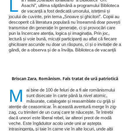
L
Asachi”, ultima săptămână a programului Biblioteca
de vacanță a fost dedicată umorului, istețimii și
jocului de cuvinte, prin tema „Snoave și ghicitori”. Copiii au
descoperit că literatura populară nu înseamnă doar povești
transmise din generație în generație, ci și provocări care
pun la încercare atenția, logica și imaginația. Prin joc,
lectură și voie bună, micuții participanți au aflat că fiecare
ghicitoare ascunde nu doar un răspuns, ci și o invitație de a
gândi, de a observa și de a învăța. Biblioteca de vacanță
Briscan Zara, Românism. Fals tratat de ură patriotică
M
ai bine de 100 de feluri de a fi ale românismului
sunt disecate în carte până la nivel atomic,
măsurate, catalogate și reasamblate cu grijă și
atenție de ceasornicar. În această aventură merge în zig-
zag, cu trimiteri de un curaj care te năucește. Te întrebi
dacă uneori este liberal rebel, iar alteori preot de modă
veche. Este îngăduitor acolo unde unii ar aștepta
intrasingența, și taie în carne vie în alte locuri, unde alții