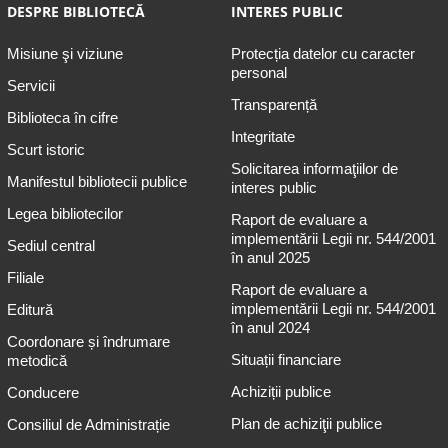
DESPRE BIBLIOTECĂ
INTERES PUBLIC
Misiune şi viziune
Protecția datelor cu caracter
personal
Servicii
Transparență
Biblioteca în cifre
Integritate
Scurt istoric
Solicitarea informaţiilor de
Manifestul bibliotecii publice
interes public
Legea bibliotecilor
Raport de evaluare a
implementării Legii nr. 544/2001
Sediul central
în anul 2025
Filiale
Raport de evaluare a
implementării Legii nr. 544/2001
Editură
în anul 2024
Coordonare și îndrumare
Situații financiare
metodică
Achiziții publice
Conducere
Plan de achiziţii publice
Consiliul de Administrație