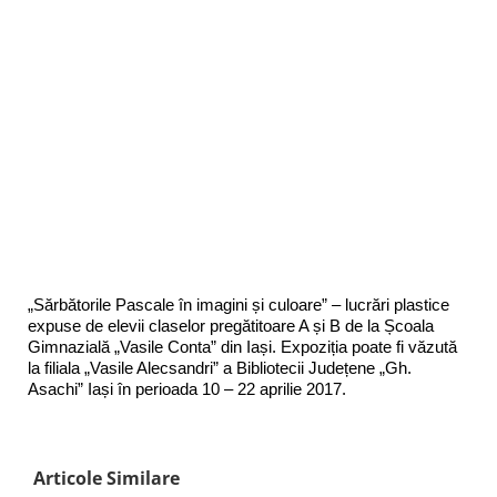
„Sărbătorile Pascale în imagini și culoare” – lucrări plastice
expuse de elevii claselor pregătitoare A și B de la Școala
Gimnazială „Vasile Conta” din Iași. Expoziția poate fi văzută
la filiala „Vasile Alecsandri” a Bibliotecii Județene „Gh.
Asachi” Iași în perioada 10 – 22 aprilie 2017.
Articole Similare