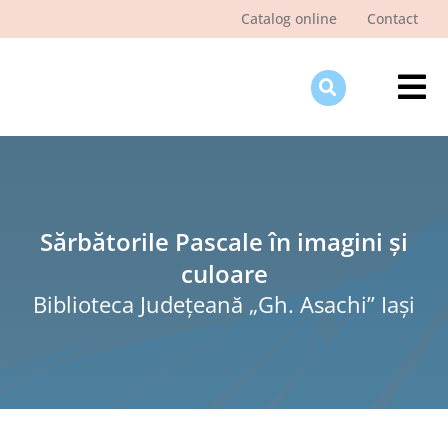
Skip
Catalog online
Contact
to
content
Tog
Nav
Des
Pagi
Şti
Sărbătorile Pascale în imagini și
culoare
Pro
Biblioteca Judeţeană „Gh. Asachi” Iaşi
Int