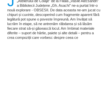
J
„Atelierului de Colaje” de la Filiala „Vasile Alecsandri”
a Bibliotecii Județene „Gh. Asachi” ne-a purtat într-o
nouă explorare - OBSESII. De data aceasta ne-am jucat cu
chipuri și cuvinte, descoperind cum fragmente aparent fără
legătură pot spune o poveste împreună. Am învățat să
lucrăm în etape, să ne antrenăm răbdarea și să lăsăm
fiecare strat să-și găsească locul. Am îmbinat materiale
diferite – suport de hârtie, paiete și alte detalii – pentru a
crea compoziții care vorbesc despre ceea ce