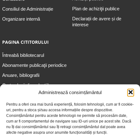
Plan de achiziţii publice
Consiliul de Administrație
Declarații de avere și de
Organizare internă
interese
PAGINA CITITORULUI
Întreabă bibliotecarul
Abonamente publicaţii periodice
Anuare, bibliografii
Cartea lunii din colecțiile
speciale
Administrează consimțământul
Informații pentru copii
Pentru a oferi cea mai bună experiență, folosim tehnologii, cum ar fi cookie-
uri, pentru a stoca și/sau accesa informațiile despre dispozitive.
Informații pentru adolescenți
Consimțământul pentru aceste tehnologii ne permite să procesăm date,
Informații pentru adulți
cum ar fi comportamentul de navigare sau ID-uri unice pe acest site. Dacă
nu îți dai consimțământul sau îți retragi consimțământul dat poate avea
Informații pentru seniori
afecte negative asupra unor anumite funcționalități și funcții.