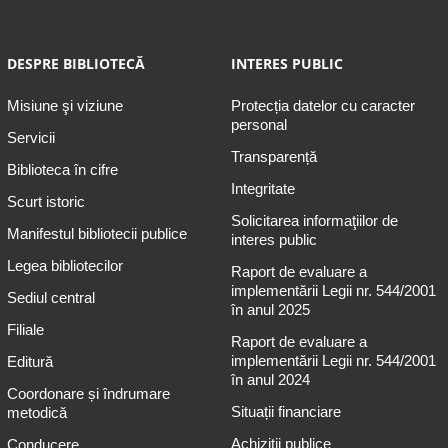
DESPRE BIBLIOTECĂ
INTERES PUBLIC
Misiune şi viziune
Protecția datelor cu caracter
personal
Servicii
Transparență
Biblioteca în cifre
Integritate
Scurt istoric
Solicitarea informaţiilor de
Manifestul bibliotecii publice
interes public
Legea bibliotecilor
Raport de evaluare a
implementării Legii nr. 544/2001
Sediul central
în anul 2025
Filiale
Raport de evaluare a
implementării Legii nr. 544/2001
Editură
în anul 2024
Coordonare și îndrumare
Situații financiare
metodică
Achiziții publice
Conducere