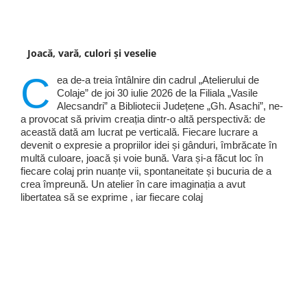
Joacă, vară, culori și veselie
C
ea de-a treia întâlnire din cadrul „Atelierului de
Colaje” de joi 30 iulie 2026 de la Filiala „Vasile
Alecsandri” a Bibliotecii Județene „Gh. Asachi”, ne-
a provocat să privim creația dintr-o altă perspectivă: de
această dată am lucrat pe verticală. Fiecare lucrare a
devenit o expresie a propriilor idei și gânduri, îmbrăcate în
multă culoare, joacă și voie bună. Vara și-a făcut loc în
fiecare colaj prin nuanțe vii, spontaneitate și bucuria de a
crea împreună. Un atelier în care imaginația a avut
libertatea să se exprime , iar fiecare colaj