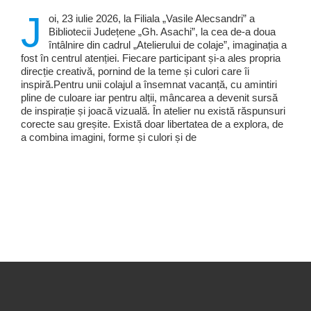
J
oi, 23 iulie 2026, la Filiala „Vasile Alecsandri” a
Bibliotecii Județene „Gh. Asachi”, la cea de-a doua
întâlnire din cadrul „Atelierului de colaje”, imaginația a
fost în centrul atenției. Fiecare participant și-a ales propria
direcție creativă, pornind de la teme și culori care îi
inspiră.Pentru unii colajul a însemnat vacanță, cu amintiri
pline de culoare iar pentru alții, mâncarea a devenit sursă
de inspirație și joacă vizuală. În atelier nu există răspunsuri
corecte sau greșite. Există doar libertatea de a explora, de
a combina imagini, forme și culori și de