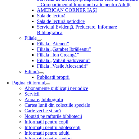
– Compartimentul Împrumut carte pentru Adulţi
AMERICAN CORNER IAŞI
Sala de lectură
Sala de lectură periodice
Serviciul Evidenţă, Prelucrare, Informare
Bibliografică
Filiale
Filiala „Ateneu”
Filiala „Garabet Ibrăileanu”
Filiala „Ion Creangă”
Filiala „Mihail Sadoveanu”
Filiala „Vasile Alecsandri”
Editură
Publicații proprii
Pagina cititorului
Abonamente publicaţii periodice
Servicii
Anuare, bibliografii
Cartea lunii din colecțiile speciale
Carte veche și rară
Noutăţi pe rafturile bibliotecii
Informații pentru copii
Informații pentru adolescenți
Informații pentru adulți
Informații pentru seniori