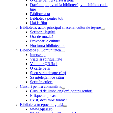
O carte pentru vârsta a treia
Dacă nu poţi veni la bibliotecă, vine biblioteca la
tine
Biblioteca ta
Biblioteca pentru toţi
Hai la film
Biblioteca, actor principal al scenei culturale ieşene
Scriitorii Iaşului
Ora de muzică
Provocările culturii
Nocturna bibliotecilor
Biblioteca și Comunitatea
Intersecţii
Viaţă şi spiritualitate
Voluntar@BJIaşi
O carte pe zi
Şi eu scriu despre cărţi
Să înţelegem ce citim
Scriu în culori
Cursuri pentru comunitate
Cursuri de limba engleză pentru seniori
E-tiquette, please!
Exist, deci mi-e foame!
Biblioteca în epoca digitală
www.bjiasi.ro