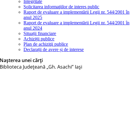
Integritate
Solicitarea informaţiilor de interes public
Raport de evaluare a implementării Legii nr. 544/2001 în
anul 2025
Raport de evaluare a implementării Legii nr. 544/2001 în
anul 2024
Situații financiare
Achiziții publice
Plan de achiziţii publice
Declarații de avere și de interese
Naşterea unei cărţi
Biblioteca Judeţeană „Gh. Asachi” Iaşi