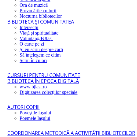
Ora de muzică
Provocările culturii
Nocturna bibliotecilor
BIBLIOTECA ŞI COMUNITATEA
Intersecţii
Viaţă şi spiritualitate
Voluntar@BJIaşi
O carte pe zi
Şi eu scriu despre cărţi
Să înţelegem ce citim
Scriu în culori
CURSURI PENTRU COMUNITATE
BIBLIOTECA ÎN EPOCA DIGITALĂ
www.bjiasi.ro
Digitizarea colecţiilor speciale
AUTORI COPIII
Poveştile Iaşului
Poemele Iaşului
COORDONAREA METODICĂ A ACTIVITĂŢII BIBLIOTECILOR