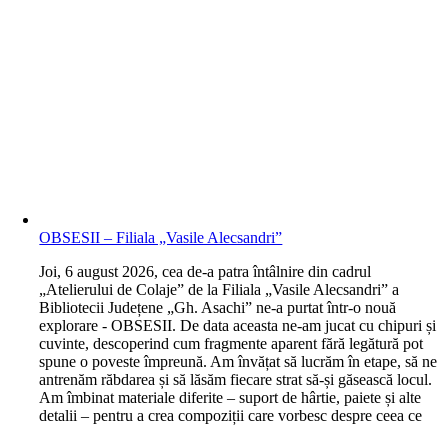
OBSESII – Filiala „Vasile Alecsandri”
J
oi, 6 august 2026, cea de-a patra întâlnire din cadrul
„Atelierului de Colaje” de la Filiala „Vasile Alecsandri” a
Bibliotecii Județene „Gh. Asachi” ne-a purtat într-o nouă
explorare - OBSESII. De data aceasta ne-am jucat cu chipuri și
cuvinte, descoperind cum fragmente aparent fără legătură pot
spune o poveste împreună. Am învățat să lucrăm în etape, să ne
antrenăm răbdarea și să lăsăm fiecare strat să-și găsească locul.
Am îmbinat materiale diferite – suport de hârtie, paiete și alte
detalii – pentru a crea compoziții care vorbesc despre ceea ce