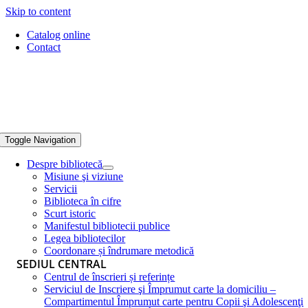
Skip to content
Catalog online
Contact
Toggle Navigation
Despre bibliotecă
Misiune şi viziune
Servicii
Biblioteca în cifre
Scurt istoric
Manifestul bibliotecii publice
Legea bibliotecilor
Coordonare și îndrumare metodică
SEDIUL CENTRAL
Centrul de înscrieri și referințe
Serviciul de Inscriere şi Împrumut carte la domiciliu –
Compartimentul Împrumut carte pentru Copii şi Adolescenţi