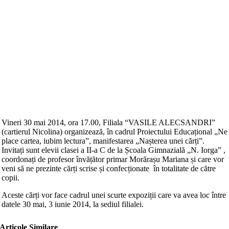
Vineri 30 mai 2014, ora 17.00, Filiala “VASILE ALECSANDRI”
(cartierul Nicolina) organizează, în cadrul Proiectului Educațional „Ne
place cartea, iubim lectura”, manifestarea „Nașterea unei cărți”.
Invitați sunt elevii clasei a II-a C de la Școala Gimnazială „N. Iorga” ,
coordonați de profesor învățător primar Morărașu Mariana și care vor
veni să ne prezinte cărți scrise și confecționate în totalitate de către
copii.
Aceste cărți vor face cadrul unei scurte expoziții care va avea loc între
datele 30 mai, 3 iunie 2014, la sediul filialei.
Articole Similare