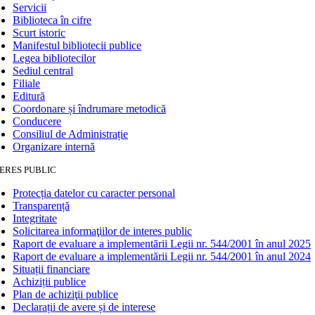
Servicii
Biblioteca în cifre
Scurt istoric
Manifestul bibliotecii publice
Legea bibliotecilor
Sediul central
Filiale
Editură
Coordonare și îndrumare metodică
Conducere
Consiliul de Administrație
Organizare internă
ERES PUBLIC
Protecția datelor cu caracter personal
Transparență
Integritate
Solicitarea informaţiilor de interes public
Raport de evaluare a implementării Legii nr. 544/2001 în anul 2025
Raport de evaluare a implementării Legii nr. 544/2001 în anul 2024
Situații financiare
Achiziții publice
Plan de achiziţii publice
Declarații de avere și de interese