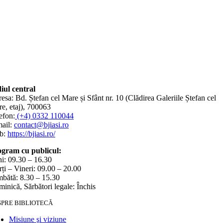
iul central
esa: Bd. Ștefan cel Mare și Sfânt nr. 10 (Clădirea Galeriile Ștefan cel
e, etaj), 700063
efon:
(+4) 0332 110044
ail:
contact@bjiasi.ro
b:
https://bjiasi.ro/
gram cu publicul:
i: 09.30 – 16.30
ți – Vineri: 09.00 – 20.00
bătă: 8.30 – 15.30
inică, Sărbători legale: Închis
SPRE BIBLIOTECĂ
Misiune şi viziune