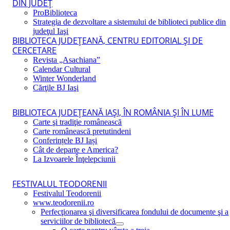
DIN JUDEŢ
ProBiblioteca
Strategia de dezvoltare a sistemului de biblioteci publice din
judeţul Iaşi
BIBLIOTECA JUDEŢEANĂ, CENTRU EDITORIAL ŞI DE
CERCETARE
Revista „Asachiana”
Calendar Cultural
Winter Wonderland
Cărţile BJ Iaşi
BIBLIOTECA JUDEŢEANĂ IAŞI, ÎN ROMÂNIA ŞI ÎN LUME
Carte şi tradiţie românească
Carte românească pretutindeni
Conferințele BJ Iași
Cât de departe e America?
La Izvoarele Înţelepciunii
FESTIVALUL TEODORENII
Festivalul Teodorenii
www.teodorenii.ro
Perfecţionarea şi diversificarea fondului de documente şi a
serviciilor de bibliotecă