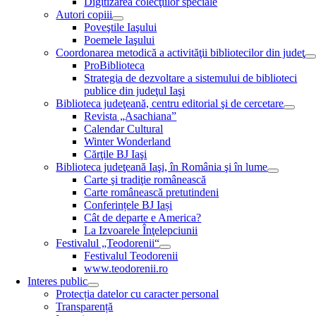
Digitizarea colecţiilor speciale
Autori copiii
Poveştile Iaşului
Poemele Iaşului
Coordonarea metodică a activităţii bibliotecilor din judeţ
ProBiblioteca
Strategia de dezvoltare a sistemului de biblioteci
publice din judeţul Iaşi
Biblioteca judeţeană, centru editorial şi de cercetare
Revista „Asachiana”
Calendar Cultural
Winter Wonderland
Cărţile BJ Iaşi
Biblioteca judeţeană Iaşi, în România şi în lume
Carte şi tradiţie românească
Carte românească pretutindeni
Conferințele BJ Iași
Cât de departe e America?
La Izvoarele Înţelepciunii
Festivalul „Teodorenii“
Festivalul Teodorenii
www.teodorenii.ro
Interes public
Protecția datelor cu caracter personal
Transparență