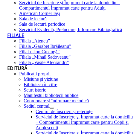
Serviciul de Inscriere şi Împrumut carte la domiciliu –
Compartimentul Împrumut carte pentru Adulţi
American Corner Iaşi
Sala de lectură
Sala de lectură periodice
Serviciul Evidenţă, Prelucrare, Informare Bibliografică
FILIALE
Filiala „Ateneu”
Filiala „Garabet Ibrăileanu”
Filiala „Ion Creangă”
Filiala „Mihail Sadoveanu”
Filiala „Vasile Alecsandri”
EDITURĂ
Publicații proprii
Misiune şi viziune
Biblioteca în cifre
Scurt istoric
Manifestul bibliotecii publice
Coordonare și îndrumare metodică
Sediul central
Centrul de înscrieri și referințe
Serviciul de Inscriere şi Împrumut carte la domiciliu
– Compartimentul Împrumut carte pentru Copii şi
Adolescenţi
Serviciul de Inscriere şi Împrumut carte la domiciliu