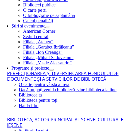
Biblioteci publice
O carte pe zi
O bibliografie pe săptămână
Calcul penalități
Ştiri şi evenimente
American Corner
Sediul central
Filiala „Ateneu”
Filiala „Garabet Ibrăileanu”
Filiala „Ion Creangă”
Filiala „Mihail Sadoveanu”
Filiala „Vasile Alecsandri”
Programe şi proiecte
PERFECŢIONAREA ŞI DIVERSIFICAREA FONDULUI DE
DOCUMENTE ŞI A SERVICIILOR DE BIBLIOTECĂ
O carte pentru vârsta a treia
Dacă nu poţi veni la bibliotecă, vine biblioteca la tine
Biblioteca ta
Biblioteca pentru toţi
Hai la film
BIBLIOTECA, ACTOR PRINCIPAL AL SCENEI CULTURALE
IEŞENE
Scriitorii Iaşului