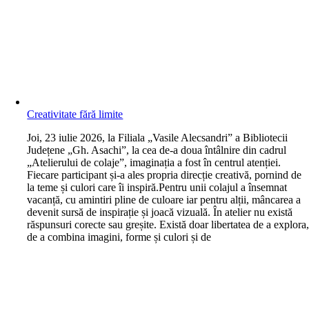
Creativitate fără limite
J
oi, 23 iulie 2026, la Filiala „Vasile Alecsandri” a Bibliotecii
Județene „Gh. Asachi”, la cea de-a doua întâlnire din cadrul
„Atelierului de colaje”, imaginația a fost în centrul atenției.
Fiecare participant și-a ales propria direcție creativă, pornind de
la teme și culori care îi inspiră.Pentru unii colajul a însemnat
vacanță, cu amintiri pline de culoare iar pentru alții, mâncarea a
devenit sursă de inspirație și joacă vizuală. În atelier nu există
răspunsuri corecte sau greșite. Există doar libertatea de a explora
de a combina imagini, forme și culori și de