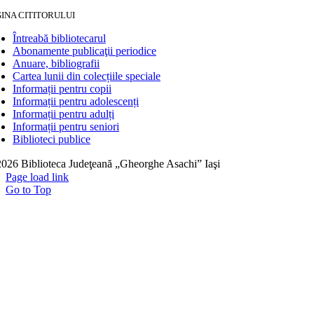
INA CITITORULUI
Întreabă bibliotecarul
Abonamente publicaţii periodice
Anuare, bibliografii
Cartea lunii din colecțiile speciale
Informații pentru copii
Informații pentru adolescenți
Informații pentru adulți
Informații pentru seniori
Biblioteci publice
026 Biblioteca Judeţeană „Gheorghe Asachi” Iaşi
Page load link
Go to Top