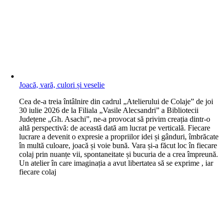
Joacă, vară, culori și veselie
C
ea de-a treia întâlnire din cadrul „Atelierului de Colaje” de joi
30 iulie 2026 de la Filiala „Vasile Alecsandri” a Bibliotecii
Județene „Gh. Asachi”, ne-a provocat să privim creația dintr-o
altă perspectivă: de această dată am lucrat pe verticală. Fiecare
lucrare a devenit o expresie a propriilor idei și gânduri, îmbrăcate
în multă culoare, joacă și voie bună. Vara și-a făcut loc în fiecare
colaj prin nuanțe vii, spontaneitate și bucuria de a crea împreună.
Un atelier în care imaginația a avut libertatea să se exprime , iar
fiecare colaj