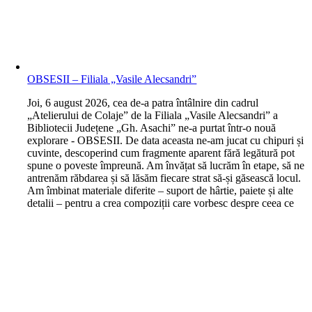
OBSESII – Filiala „Vasile Alecsandri”
J
oi, 6 august 2026, cea de-a patra întâlnire din cadrul
„Atelierului de Colaje” de la Filiala „Vasile Alecsandri” a
Bibliotecii Județene „Gh. Asachi” ne-a purtat într-o nouă
explorare - OBSESII. De data aceasta ne-am jucat cu chipuri și
cuvinte, descoperind cum fragmente aparent fără legătură pot
spune o poveste împreună. Am învățat să lucrăm în etape, să ne
antrenăm răbdarea și să lăsăm fiecare strat să-și găsească locul.
Am îmbinat materiale diferite – suport de hârtie, paiete și alte
detalii – pentru a crea compoziții care vorbesc despre ceea ce