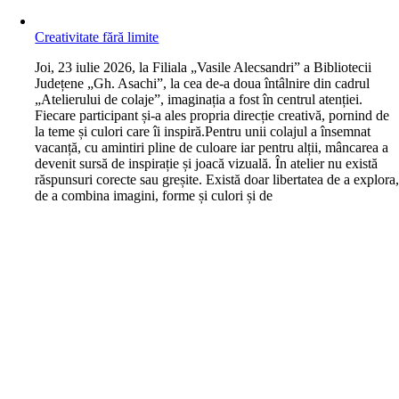
Creativitate fără limite
J
oi, 23 iulie 2026, la Filiala „Vasile Alecsandri” a Bibliotecii
Județene „Gh. Asachi”, la cea de-a doua întâlnire din cadrul
„Atelierului de colaje”, imaginația a fost în centrul atenției.
Fiecare participant și-a ales propria direcție creativă, pornind de
la teme și culori care îi inspiră.Pentru unii colajul a însemnat
vacanță, cu amintiri pline de culoare iar pentru alții, mâncarea a
devenit sursă de inspirație și joacă vizuală. În atelier nu există
răspunsuri corecte sau greșite. Există doar libertatea de a explora
de a combina imagini, forme și culori și de