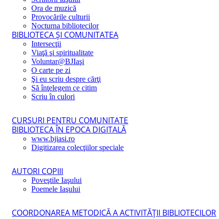
Ora de muzică
Provocările culturii
Nocturna bibliotecilor
BIBLIOTECA ŞI COMUNITATEA
Intersecţii
Viaţă şi spiritualitate
Voluntar@BJIaşi
O carte pe zi
Şi eu scriu despre cărţi
Să înţelegem ce citim
Scriu în culori
CURSURI PENTRU COMUNITATE
BIBLIOTECA ÎN EPOCA DIGITALĂ
www.bjiasi.ro
Digitizarea colecţiilor speciale
AUTORI COPIII
Poveştile Iaşului
Poemele Iaşului
COORDONAREA METODICĂ A ACTIVITĂŢII BIBLIOTECILOR