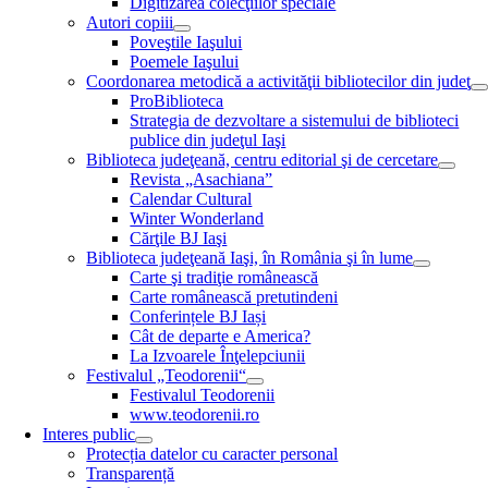
Digitizarea colecţiilor speciale
Autori copiii
Poveştile Iaşului
Poemele Iaşului
Coordonarea metodică a activităţii bibliotecilor din judeţ
ProBiblioteca
Strategia de dezvoltare a sistemului de biblioteci
publice din judeţul Iaşi
Biblioteca judeţeană, centru editorial şi de cercetare
Revista „Asachiana”
Calendar Cultural
Winter Wonderland
Cărţile BJ Iaşi
Biblioteca judeţeană Iaşi, în România şi în lume
Carte şi tradiţie românească
Carte românească pretutindeni
Conferințele BJ Iași
Cât de departe e America?
La Izvoarele Înţelepciunii
Festivalul „Teodorenii“
Festivalul Teodorenii
www.teodorenii.ro
Interes public
Protecția datelor cu caracter personal
Transparență