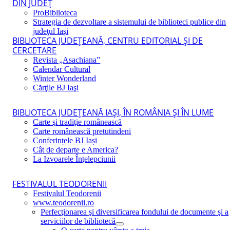
DIN JUDEŢ
ProBiblioteca
Strategia de dezvoltare a sistemului de biblioteci publice din
judeţul Iaşi
BIBLIOTECA JUDEŢEANĂ, CENTRU EDITORIAL ŞI DE
CERCETARE
Revista „Asachiana”
Calendar Cultural
Winter Wonderland
Cărţile BJ Iaşi
BIBLIOTECA JUDEŢEANĂ IAŞI, ÎN ROMÂNIA ŞI ÎN LUME
Carte şi tradiţie românească
Carte românească pretutindeni
Conferințele BJ Iași
Cât de departe e America?
La Izvoarele Înţelepciunii
FESTIVALUL TEODORENII
Festivalul Teodorenii
www.teodorenii.ro
Perfecţionarea şi diversificarea fondului de documente şi a
serviciilor de bibliotecă