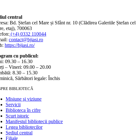
iul central
esa: Bd. Ștefan cel Mare și Sfânt nr. 10 (Clădirea Galeriile Ștefan cel
e, etaj), 700063
efon:
(+4) 0332 110044
ail:
contact@bjiasi.ro
b:
https://bjiasi.ro/
gram cu publicul:
i: 09.30 – 16.30
ți – Vineri: 09.00 – 20.00
bătă: 8.30 – 15.30
inică, Sărbători legale: Închis
SPRE BIBLIOTECĂ
Misiune şi viziune
Servicii
Biblioteca în cifre
Scurt istoric
Manifestul bibliotecii publice
Legea bibliotecilor
Sediul central
Filiale