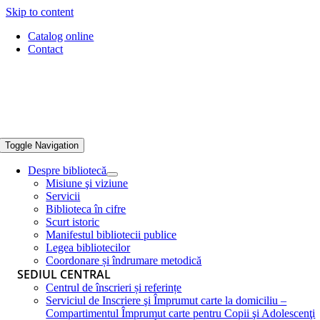
Skip to content
Catalog online
Contact
Toggle Navigation
Despre bibliotecă
Misiune şi viziune
Servicii
Biblioteca în cifre
Scurt istoric
Manifestul bibliotecii publice
Legea bibliotecilor
Coordonare și îndrumare metodică
SEDIUL CENTRAL
Centrul de înscrieri și referințe
Serviciul de Inscriere şi Împrumut carte la domiciliu –
Compartimentul Împrumut carte pentru Copii şi Adolescenţi