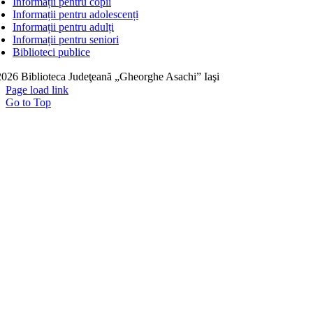
Informații pentru copii
Informații pentru adolescenți
Informații pentru adulți
Informații pentru seniori
Biblioteci publice
026 Biblioteca Judeţeană „Gheorghe Asachi” Iaşi
Page load link
Go to Top