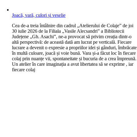
Joacă, vară, culori și veselie
C
ea de-a treia întâlnire din cadrul „Atelierului de Colaje” de joi
30 iulie 2026 de la Filiala „Vasile Alecsandri” a Bibliotecii
Județene „Gh. Asachi”, ne-a provocat să privim creația dintr-o
altă perspectivă: de această dată am lucrat pe verticală. Fiecare
lucrare a devenit o expresie a propriilor idei și gânduri, îmbrăcate
în multă culoare, joacă și voie bună. Vara și-a făcut loc în fiecare
colaj prin nuanțe vii, spontaneitate și bucuria de a crea împreună.
Un atelier în care imaginația a avut libertatea să se exprime , iar
fiecare colaj