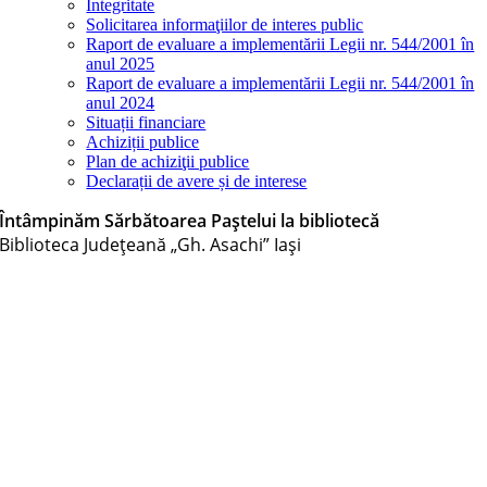
Integritate
Solicitarea informaţiilor de interes public
Raport de evaluare a implementării Legii nr. 544/2001 în
anul 2025
Raport de evaluare a implementării Legii nr. 544/2001 în
anul 2024
Situații financiare
Achiziții publice
Plan de achiziţii publice
Declarații de avere și de interese
Întâmpinăm Sărbătoarea Paștelui la bibliotecă
Biblioteca Judeţeană „Gh. Asachi” Iaşi