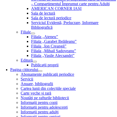
– Compartimentul Împrumut carte pentru Adulţi
AMERICAN CORNER IAŞI
Sala de lectură
Sala de lectură periodice
Serviciul Evidenţă, Prelucrare, Informare
Bibliografică
Filiale
Filiala „Ateneu”
Filiala „Garabet Ibrăileanu”
Filiala „Ion Creangă”
Filiala „Mihail Sadoveanu”
Filiala „Vasile Alecsandri”
Editură
Publicații proprii
Pagina cititorului
Abonamente publicaţii periodice
Servicii
Anuare, bibliografii
Cartea lunii din colecțiile speciale
Carte veche și rară
Noutăţi pe rafturile bibliotecii
Informații pentru copii
Informații pentru adolescenți
Informații pentru adulți
Informații pentru seniori