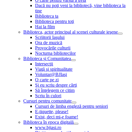
O carte pentru vârsta a treia
Dacă nu poţi veni la bibliotecă, vine biblioteca la
tine
Biblioteca ta
Biblioteca pentru toţi
Hai la film
Biblioteca, actor principal al scenei culturale ieşene
Scriitorii Iaşului
Ora de muzică
Provocările culturii
Nocturna bibliotecilor
Biblioteca și Comunitatea
Intersecţii
Viaţă şi spiritualitate
Voluntar@BJIaşi
O carte pe zi
Şi eu scriu despre cărţi
Să înţelegem ce citim
Scriu în culori
Cursuri pentru comunitate
Cursuri de limba engleză pentru seniori
E-tiquette, please!
Exist, deci mi-e foame!
Biblioteca în epoca digitală
www.bjiasi.ro