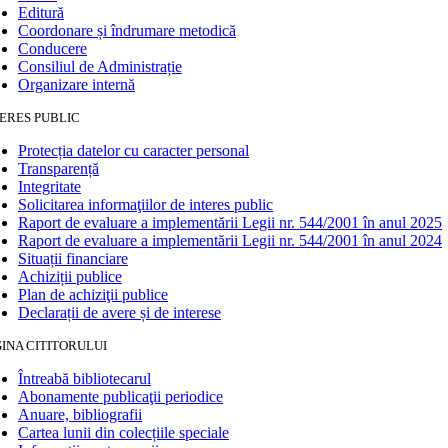
Editură
Coordonare și îndrumare metodică
Conducere
Consiliul de Administrație
Organizare internă
ERES PUBLIC
Protecția datelor cu caracter personal
Transparență
Integritate
Solicitarea informaţiilor de interes public
Raport de evaluare a implementării Legii nr. 544/2001 în anul 2025
Raport de evaluare a implementării Legii nr. 544/2001 în anul 2024
Situații financiare
Achiziții publice
Plan de achiziţii publice
Declarații de avere și de interese
INA CITITORULUI
Întreabă bibliotecarul
Abonamente publicaţii periodice
Anuare, bibliografii
Cartea lunii din colecțiile speciale