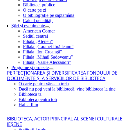
Biblioteci publice
O carte pe zi
O bibliografie pe săptămână
Calcul penalități
Ştiri şi evenimente
American Corner
Sediul central
Filiala „Ateneu”
Filiala „Garabet Ibrăileanu”
Filiala „Ion Creangă”
Filiala „Mihail Sadoveanu”
Filiala „Vasile Alecsandri”
Programe şi proiecte
PERFECŢIONAREA ŞI DIVERSIFICAREA FONDULUI DE
DOCUMENTE ŞI A SERVICIILOR DE BIBLIOTECĂ
O carte pentru vârsta a treia
Dacă nu poţi veni la bibliotecă, vine biblioteca la tine
Biblioteca ta
Biblioteca pentru toţi
Hai la film
BIBLIOTECA, ACTOR PRINCIPAL AL SCENEI CULTURALE
IEŞENE
Scriitorii Iaşului