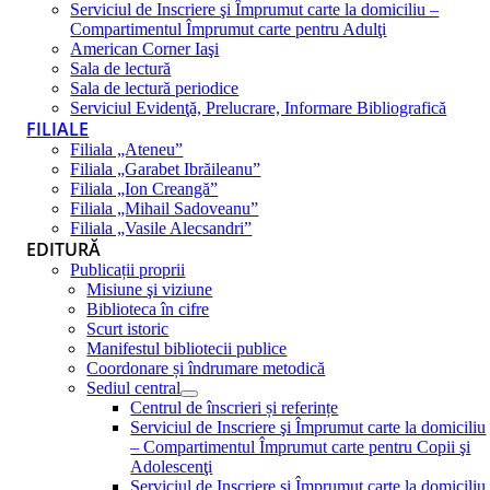
Serviciul de Inscriere şi Împrumut carte la domiciliu –
Compartimentul Împrumut carte pentru Adulţi
American Corner Iaşi
Sala de lectură
Sala de lectură periodice
Serviciul Evidenţă, Prelucrare, Informare Bibliografică
FILIALE
Filiala „Ateneu”
Filiala „Garabet Ibrăileanu”
Filiala „Ion Creangă”
Filiala „Mihail Sadoveanu”
Filiala „Vasile Alecsandri”
EDITURĂ
Publicații proprii
Misiune şi viziune
Biblioteca în cifre
Scurt istoric
Manifestul bibliotecii publice
Coordonare și îndrumare metodică
Sediul central
Centrul de înscrieri și referințe
Serviciul de Inscriere şi Împrumut carte la domiciliu
– Compartimentul Împrumut carte pentru Copii şi
Adolescenţi
Serviciul de Inscriere şi Împrumut carte la domiciliu