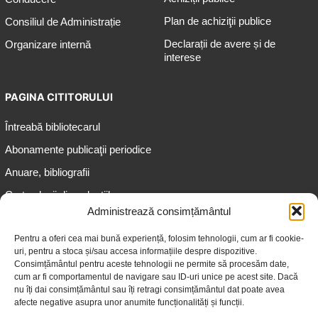
Plan de achiziţii publice
Consiliul de Administrație
Declarații de avere și de
Organizare internă
interese
PAGINA CITITORULUI
Întreabă bibliotecarul
Abonamente publicaţii periodice
Anuare, bibliografii
Cartea lunii din colecțiile
speciale
Administrează consimțământul
Informații pentru copii
Pentru a oferi cea mai bună experiență, folosim tehnologii, cum ar fi cookie-
uri, pentru a stoca și/sau accesa informațiile despre dispozitive.
Informații pentru adolescenți
Consimțământul pentru aceste tehnologii ne permite să procesăm date,
Informații pentru adulți
cum ar fi comportamentul de navigare sau ID-uri unice pe acest site. Dacă
nu îți dai consimțământul sau îți retragi consimțământul dat poate avea
Informații pentru seniori
afecte negative asupra unor anumite funcționalități și funcții.