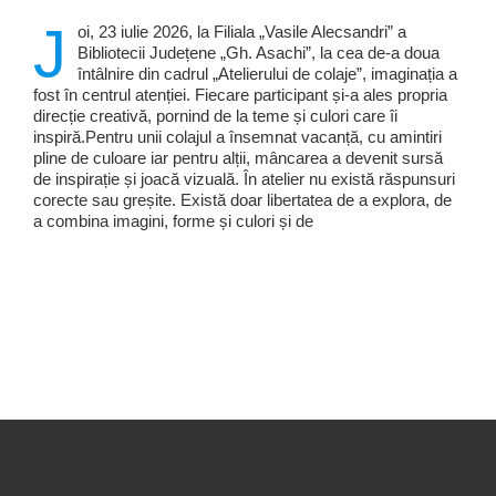
J
oi, 23 iulie 2026, la Filiala „Vasile Alecsandri” a
Bibliotecii Județene „Gh. Asachi”, la cea de-a doua
întâlnire din cadrul „Atelierului de colaje”, imaginația a
fost în centrul atenției. Fiecare participant și-a ales propria
direcție creativă, pornind de la teme și culori care îi
inspiră.Pentru unii colajul a însemnat vacanță, cu amintiri
pline de culoare iar pentru alții, mâncarea a devenit sursă
de inspirație și joacă vizuală. În atelier nu există răspunsuri
corecte sau greșite. Există doar libertatea de a explora, de
a combina imagini, forme și culori și de