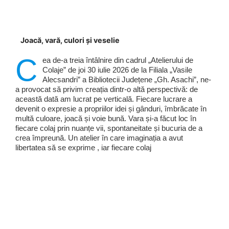
Joacă, vară, culori și veselie
C
ea de-a treia întâlnire din cadrul „Atelierului de
Colaje” de joi 30 iulie 2026 de la Filiala „Vasile
Alecsandri” a Bibliotecii Județene „Gh. Asachi”, ne-
a provocat să privim creația dintr-o altă perspectivă: de
această dată am lucrat pe verticală. Fiecare lucrare a
devenit o expresie a propriilor idei și gânduri, îmbrăcate în
multă culoare, joacă și voie bună. Vara și-a făcut loc în
fiecare colaj prin nuanțe vii, spontaneitate și bucuria de a
crea împreună. Un atelier în care imaginația a avut
libertatea să se exprime , iar fiecare colaj