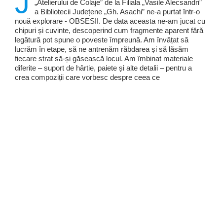
J
„Atelierului de Colaje” de la Filiala „Vasile Alecsandri”
a Bibliotecii Județene „Gh. Asachi” ne-a purtat într-o
nouă explorare - OBSESII. De data aceasta ne-am jucat cu
chipuri și cuvinte, descoperind cum fragmente aparent fără
legătură pot spune o poveste împreună. Am învățat să
lucrăm în etape, să ne antrenăm răbdarea și să lăsăm
fiecare strat să-și găsească locul. Am îmbinat materiale
diferite – suport de hârtie, paiete și alte detalii – pentru a
crea compoziții care vorbesc despre ceea ce