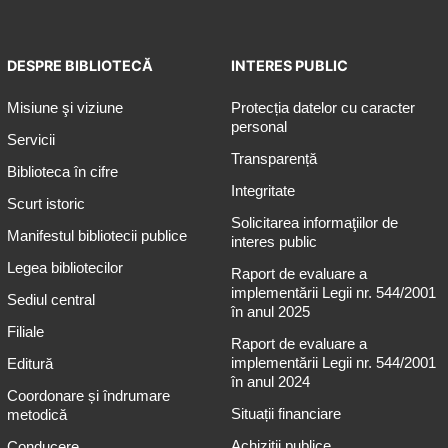
DESPRE BIBLIOTECĂ
INTERES PUBLIC
Misiune şi viziune
Protecția datelor cu caracter
personal
Servicii
Transparență
Biblioteca în cifre
Integritate
Scurt istoric
Solicitarea informaţiilor de
Manifestul bibliotecii publice
interes public
Legea bibliotecilor
Raport de evaluare a
implementării Legii nr. 544/2001
Sediul central
în anul 2025
Filiale
Raport de evaluare a
implementării Legii nr. 544/2001
Editură
în anul 2024
Coordonare și îndrumare
Situații financiare
metodică
Achiziții publice
Conducere