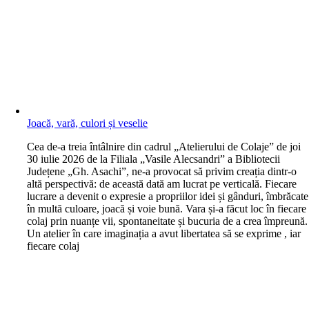
Joacă, vară, culori și veselie
C
ea de-a treia întâlnire din cadrul „Atelierului de Colaje” de joi
30 iulie 2026 de la Filiala „Vasile Alecsandri” a Bibliotecii
Județene „Gh. Asachi”, ne-a provocat să privim creația dintr-o
altă perspectivă: de această dată am lucrat pe verticală. Fiecare
lucrare a devenit o expresie a propriilor idei și gânduri, îmbrăcate
în multă culoare, joacă și voie bună. Vara și-a făcut loc în fiecare
colaj prin nuanțe vii, spontaneitate și bucuria de a crea împreună.
Un atelier în care imaginația a avut libertatea să se exprime , iar
fiecare colaj