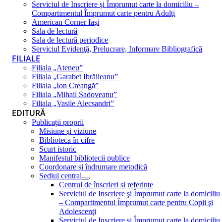
Serviciul de Inscriere şi Împrumut carte la domiciliu –
Compartimentul Împrumut carte pentru Adulţi
American Corner Iaşi
Sala de lectură
Sala de lectură periodice
Serviciul Evidenţă, Prelucrare, Informare Bibliografică
FILIALE
Filiala „Ateneu”
Filiala „Garabet Ibrăileanu”
Filiala „Ion Creangă”
Filiala „Mihail Sadoveanu”
Filiala „Vasile Alecsandri”
EDITURĂ
Publicații proprii
Misiune şi viziune
Biblioteca în cifre
Scurt istoric
Manifestul bibliotecii publice
Coordonare și îndrumare metodică
Sediul central
Centrul de înscrieri și referințe
Serviciul de Inscriere şi Împrumut carte la domiciliu
– Compartimentul Împrumut carte pentru Copii şi
Adolescenţi
Serviciul de Inscriere şi Împrumut carte la domiciliu