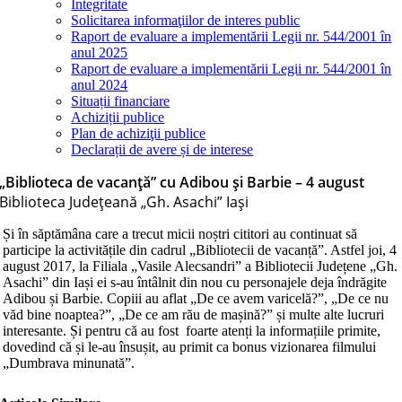
Integritate
Solicitarea informaţiilor de interes public
Raport de evaluare a implementării Legii nr. 544/2001 în
anul 2025
Raport de evaluare a implementării Legii nr. 544/2001 în
anul 2024
Situații financiare
Achiziții publice
Plan de achiziţii publice
Declarații de avere și de interese
„Biblioteca de vacanță” cu Adibou și Barbie – 4 august
Biblioteca Judeţeană „Gh. Asachi” Iaşi
Și în săptămâna care a trecut micii noștri cititori au continuat să
participe la activitățile din cadrul „Bibliotecii de vacanță”. Astfel joi, 4
august 2017, la Filiala „Vasile Alecsandri” a Bibliotecii Județene „Gh.
Asachi” din Iași ei s-au întâlnit din nou cu personajele deja îndrăgite
Adibou și Barbie. Copiii au aflat „De ce avem varicelă?”, „De ce nu
văd bine noaptea?”, „De ce am rău de mașină?” și multe alte lucruri
interesante. Și pentru că au fost foarte atenți la informațiile primite,
dovedind că și le-au însușit, au primit ca bonus vizionarea filmului
„Dumbrava minunată”.