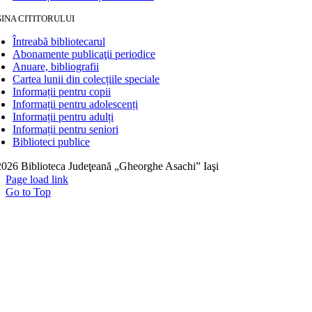
INA CITITORULUI
Întreabă bibliotecarul
Abonamente publicaţii periodice
Anuare, bibliografii
Cartea lunii din colecțiile speciale
Informații pentru copii
Informații pentru adolescenți
Informații pentru adulți
Informații pentru seniori
Biblioteci publice
026 Biblioteca Judeţeană „Gheorghe Asachi” Iaşi
Page load link
Go to Top