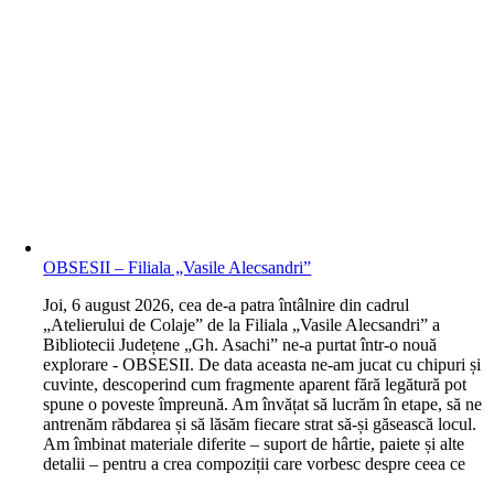
OBSESII – Filiala „Vasile Alecsandri”
J
oi, 6 august 2026, cea de-a patra întâlnire din cadrul
„Atelierului de Colaje” de la Filiala „Vasile Alecsandri” a
Bibliotecii Județene „Gh. Asachi” ne-a purtat într-o nouă
explorare - OBSESII. De data aceasta ne-am jucat cu chipuri și
cuvinte, descoperind cum fragmente aparent fără legătură pot
spune o poveste împreună. Am învățat să lucrăm în etape, să ne
antrenăm răbdarea și să lăsăm fiecare strat să-și găsească locul.
Am îmbinat materiale diferite – suport de hârtie, paiete și alte
detalii – pentru a crea compoziții care vorbesc despre ceea ce