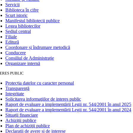
Servicii
Biblioteca în cifre
Scurt istoric
Manifestul bibliotecii publice
Legea bibliotecilor
Sediul central
Filiale
Editură
Coordonare și îndrumare metodică
Conducere
Consiliul de Administrație
Organizare internă
ERES PUBLIC
Protecția datelor cu caracter personal
Transparență
Integritate
Solicitarea informaţiilor de interes public
Raport de evaluare a implementării Legii nr. 544/2001 în anul 2025
Raport de evaluare a implementării Legii nr. 544/2001 în anul 2024
Situații financiare
Achiziții publice
Plan de achiziţii publice
Declarații de avere și de interese