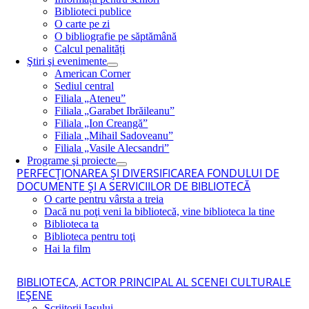
Biblioteci publice
O carte pe zi
O bibliografie pe săptămână
Calcul penalități
Ştiri şi evenimente
American Corner
Sediul central
Filiala „Ateneu”
Filiala „Garabet Ibrăileanu”
Filiala „Ion Creangă”
Filiala „Mihail Sadoveanu”
Filiala „Vasile Alecsandri”
Programe şi proiecte
PERFECŢIONAREA ŞI DIVERSIFICAREA FONDULUI DE
DOCUMENTE ŞI A SERVICIILOR DE BIBLIOTECĂ
O carte pentru vârsta a treia
Dacă nu poţi veni la bibliotecă, vine biblioteca la tine
Biblioteca ta
Biblioteca pentru toţi
Hai la film
BIBLIOTECA, ACTOR PRINCIPAL AL SCENEI CULTURALE
IEŞENE
Scriitorii Iaşului