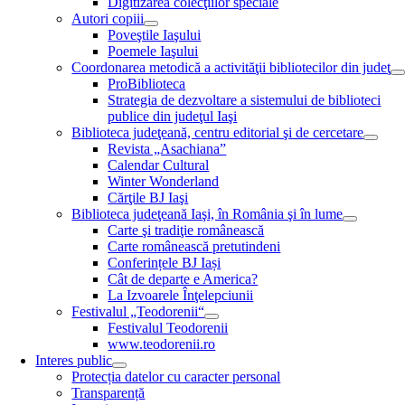
Digitizarea colecţiilor speciale
Autori copiii
Poveştile Iaşului
Poemele Iaşului
Coordonarea metodică a activităţii bibliotecilor din judeţ
ProBiblioteca
Strategia de dezvoltare a sistemului de biblioteci
publice din judeţul Iaşi
Biblioteca judeţeană, centru editorial şi de cercetare
Revista „Asachiana”
Calendar Cultural
Winter Wonderland
Cărţile BJ Iaşi
Biblioteca judeţeană Iaşi, în România şi în lume
Carte şi tradiţie românească
Carte românească pretutindeni
Conferințele BJ Iași
Cât de departe e America?
La Izvoarele Înţelepciunii
Festivalul „Teodorenii“
Festivalul Teodorenii
www.teodorenii.ro
Interes public
Protecția datelor cu caracter personal
Transparență