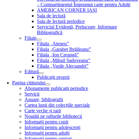
– Compartimentul Împrumut carte pentru Adulţi
AMERICAN CORNER IAŞI
Sala de lectură
Sala de lectură periodice
Serviciul Evidenţă, Prelucrare, Informare
Bibliografică
Filiale
Filiala „Ateneu”
Filiala „Garabet Ibrăileanu”
Filiala „Ion Creangă”
Filiala „Mihail Sadoveanu”
Filiala „Vasile Alecsandri”
Editură
Publicații proprii
Pagina cititorului
Abonamente publicaţii periodice
Servicii
Anuare, bibliografii
Cartea lunii din colecțiile speciale
Carte veche și rară
Noutăţi pe rafturile bibliotecii
Informații pentru copii
Informații pentru adolescenți
Informații pentru adulți
Informații pentru seniori