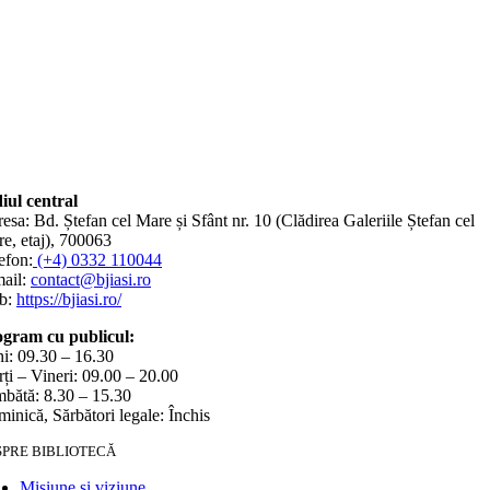
iul central
esa: Bd. Ștefan cel Mare și Sfânt nr. 10 (Clădirea Galeriile Ștefan cel
e, etaj), 700063
efon:
(+4) 0332 110044
ail:
contact@bjiasi.ro
b:
https://bjiasi.ro/
gram cu publicul:
i: 09.30 – 16.30
ți – Vineri: 09.00 – 20.00
bătă: 8.30 – 15.30
inică, Sărbători legale: Închis
SPRE BIBLIOTECĂ
Misiune şi viziune