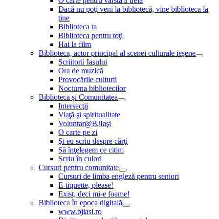
O carte pentru vârsta a treia
Dacă nu poţi veni la bibliotecă, vine biblioteca la
tine
Biblioteca ta
Biblioteca pentru toţi
Hai la film
Biblioteca, actor principal al scenei culturale ieşene
Scriitorii Iaşului
Ora de muzică
Provocările culturii
Nocturna bibliotecilor
Biblioteca și Comunitatea
Intersecţii
Viaţă şi spiritualitate
Voluntar@BJIaşi
O carte pe zi
Şi eu scriu despre cărţi
Să înţelegem ce citim
Scriu în culori
Cursuri pentru comunitate
Cursuri de limba engleză pentru seniori
E-tiquette, please!
Exist, deci mi-e foame!
Biblioteca în epoca digitală
www.bjiasi.ro