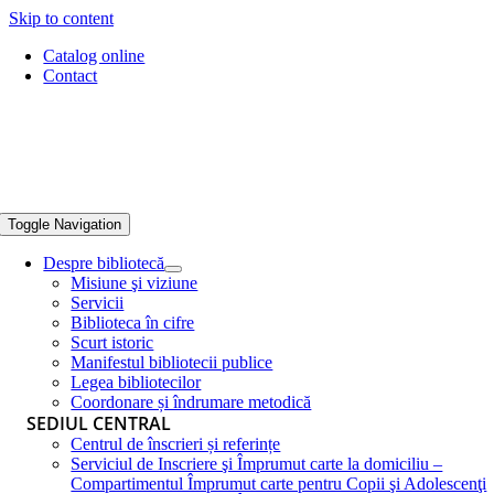
Skip to content
Catalog online
Contact
Toggle Navigation
Despre bibliotecă
Misiune şi viziune
Servicii
Biblioteca în cifre
Scurt istoric
Manifestul bibliotecii publice
Legea bibliotecilor
Coordonare și îndrumare metodică
SEDIUL CENTRAL
Centrul de înscrieri și referințe
Serviciul de Inscriere şi Împrumut carte la domiciliu –
Compartimentul Împrumut carte pentru Copii şi Adolescenţi