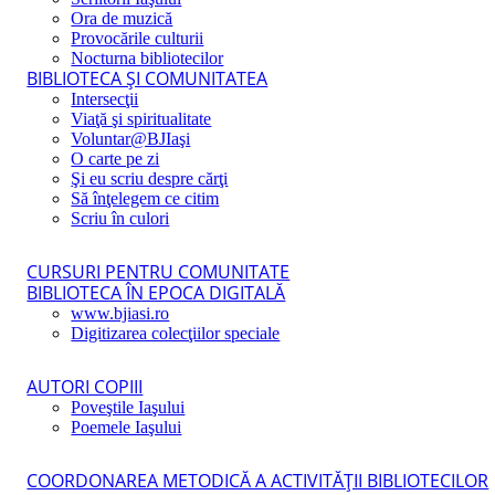
Ora de muzică
Provocările culturii
Nocturna bibliotecilor
BIBLIOTECA ŞI COMUNITATEA
Intersecţii
Viaţă şi spiritualitate
Voluntar@BJIaşi
O carte pe zi
Şi eu scriu despre cărţi
Să înţelegem ce citim
Scriu în culori
CURSURI PENTRU COMUNITATE
BIBLIOTECA ÎN EPOCA DIGITALĂ
www.bjiasi.ro
Digitizarea colecţiilor speciale
AUTORI COPIII
Poveştile Iaşului
Poemele Iaşului
COORDONAREA METODICĂ A ACTIVITĂŢII BIBLIOTECILOR