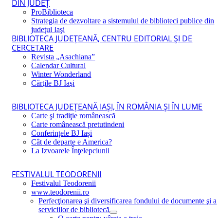
DIN JUDEŢ
ProBiblioteca
Strategia de dezvoltare a sistemului de biblioteci publice din
judeţul Iaşi
BIBLIOTECA JUDEŢEANĂ, CENTRU EDITORIAL ŞI DE
CERCETARE
Revista „Asachiana”
Calendar Cultural
Winter Wonderland
Cărţile BJ Iaşi
BIBLIOTECA JUDEŢEANĂ IAŞI, ÎN ROMÂNIA ŞI ÎN LUME
Carte şi tradiţie românească
Carte românească pretutindeni
Conferințele BJ Iași
Cât de departe e America?
La Izvoarele Înţelepciunii
FESTIVALUL TEODORENII
Festivalul Teodorenii
www.teodorenii.ro
Perfecţionarea şi diversificarea fondului de documente şi a
serviciilor de bibliotecă