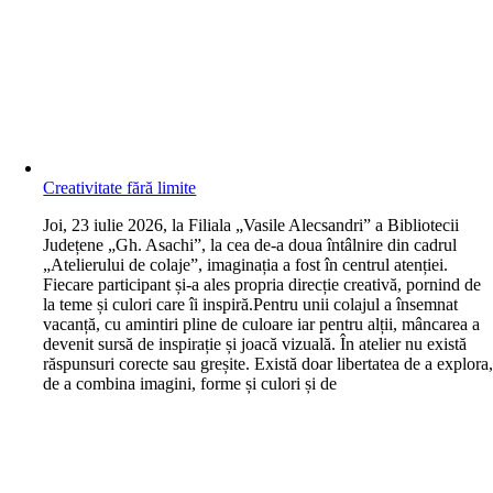
Creativitate fără limite
J
oi, 23 iulie 2026, la Filiala „Vasile Alecsandri” a Bibliotecii
Județene „Gh. Asachi”, la cea de-a doua întâlnire din cadrul
„Atelierului de colaje”, imaginația a fost în centrul atenției.
Fiecare participant și-a ales propria direcție creativă, pornind de
la teme și culori care îi inspiră.Pentru unii colajul a însemnat
vacanță, cu amintiri pline de culoare iar pentru alții, mâncarea a
devenit sursă de inspirație și joacă vizuală. În atelier nu există
răspunsuri corecte sau greșite. Există doar libertatea de a explora
de a combina imagini, forme și culori și de