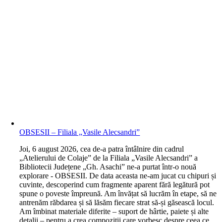
OBSESII – Filiala „Vasile Alecsandri”
J
oi, 6 august 2026, cea de-a patra întâlnire din cadrul
„Atelierului de Colaje” de la Filiala „Vasile Alecsandri” a
Bibliotecii Județene „Gh. Asachi” ne-a purtat într-o nouă
explorare - OBSESII. De data aceasta ne-am jucat cu chipuri și
cuvinte, descoperind cum fragmente aparent fără legătură pot
spune o poveste împreună. Am învățat să lucrăm în etape, să ne
antrenăm răbdarea și să lăsăm fiecare strat să-și găsească locul.
Am îmbinat materiale diferite – suport de hârtie, paiete și alte
detalii – pentru a crea compoziții care vorbesc despre ceea ce