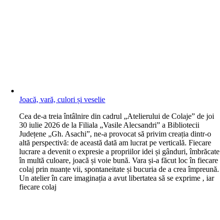
Joacă, vară, culori și veselie
C
ea de-a treia întâlnire din cadrul „Atelierului de Colaje” de joi
30 iulie 2026 de la Filiala „Vasile Alecsandri” a Bibliotecii
Județene „Gh. Asachi”, ne-a provocat să privim creația dintr-o
altă perspectivă: de această dată am lucrat pe verticală. Fiecare
lucrare a devenit o expresie a propriilor idei și gânduri, îmbrăcate
în multă culoare, joacă și voie bună. Vara și-a făcut loc în fiecare
colaj prin nuanțe vii, spontaneitate și bucuria de a crea împreună.
Un atelier în care imaginația a avut libertatea să se exprime , iar
fiecare colaj