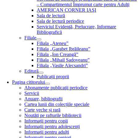
– Compartimentul Împrumut carte pentru Adulţi
AMERICAN CORNER IAŞI
Sala de lectură
Sala de lectură periodice
Serviciul Evidenţă, Prelucrare, Informare
Bibliografică
Filiale
Filiala „Ateneu”
Filiala „Garabet Ibrăileanu”
Filiala „Ion Creangă”
Filiala „Mihail Sadoveanu”
Filiala „Vasile Alecsandri”
Editură
Publicații proprii
Pagina cititorului
Abonamente publicaţii periodice
Servicii
Anuare, bibliografii
Cartea lunii din colecțiile speciale
Carte veche și rară
Noutăţi pe rafturile bibliotecii
Informații pentru copii
Informații pentru adolescenți
Informații pentru adulți
Informații pentru seniori