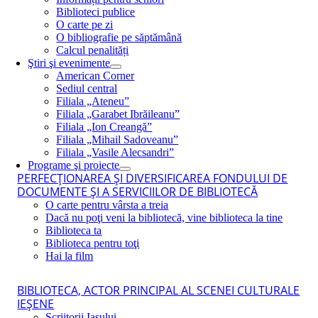
Biblioteci publice
O carte pe zi
O bibliografie pe săptămână
Calcul penalități
Ştiri şi evenimente
American Corner
Sediul central
Filiala „Ateneu”
Filiala „Garabet Ibrăileanu”
Filiala „Ion Creangă”
Filiala „Mihail Sadoveanu”
Filiala „Vasile Alecsandri”
Programe şi proiecte
PERFECŢIONAREA ŞI DIVERSIFICAREA FONDULUI DE
DOCUMENTE ŞI A SERVICIILOR DE BIBLIOTECĂ
O carte pentru vârsta a treia
Dacă nu poţi veni la bibliotecă, vine biblioteca la tine
Biblioteca ta
Biblioteca pentru toţi
Hai la film
BIBLIOTECA, ACTOR PRINCIPAL AL SCENEI CULTURALE
IEŞENE
Scriitorii Iaşului