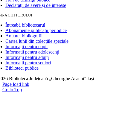
Declarații de avere și de interese
INA CITITORULUI
Întreabă bibliotecarul
Abonamente publicaţii periodice
Anuare, bibliografii
Cartea lunii din colecțiile speciale
Informații pentru copii
Informații pentru adolescenți
Informații pentru adulți
Informații pentru seniori
Biblioteci publice
026 Biblioteca Judeţeană „Gheorghe Asachi” Iaşi
Page load link
Go to Top