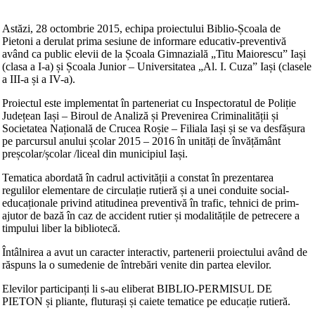
Astăzi, 28 octombrie 2015, echipa proiectului Biblio-Școala de
Pietoni a derulat prima sesiune de informare educativ-preventivă
având ca public elevii de la Școala Gimnazială „Titu Maiorescu” Iași
(clasa a I-a) și Școala Junior – Universitatea „Al. I. Cuza” Iași (clasele
a III-a și a IV-a).
Proiectul este implementat în parteneriat cu Inspectoratul de Poliție
Județean Iași – Biroul de Analiză și Prevenirea Criminalității și
Societatea Națională de Crucea Roșie – Filiala Iași și se va desfășura
pe parcursul anului școlar 2015 – 2016 în unități de învățământ
preșcolar/școlar /liceal din municipiul Iași.
Tematica abordată în cadrul activității a constat în prezentarea
regulilor elementare de circulație rutieră și a unei conduite social-
educaționale privind atitudinea preventivă în trafic, tehnici de prim-
ajutor de bază în caz de accident rutier și modalitățile de petrecere a
timpului liber la bibliotecă.
Întâlnirea a avut un caracter interactiv, partenerii proiectului având de
răspuns la o sumedenie de întrebări venite din partea elevilor.
Elevilor participanți li s-au eliberat BIBLIO-PERMISUL DE
PIETON și pliante, fluturași și caiete tematice pe educație rutieră.