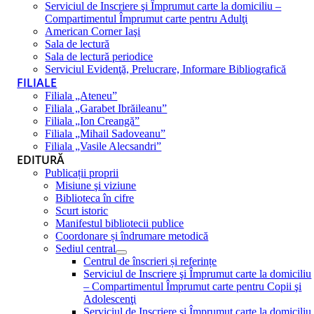
Serviciul de Inscriere şi Împrumut carte la domiciliu –
Compartimentul Împrumut carte pentru Adulţi
American Corner Iaşi
Sala de lectură
Sala de lectură periodice
Serviciul Evidenţă, Prelucrare, Informare Bibliografică
FILIALE
Filiala „Ateneu”
Filiala „Garabet Ibrăileanu”
Filiala „Ion Creangă”
Filiala „Mihail Sadoveanu”
Filiala „Vasile Alecsandri”
EDITURĂ
Publicații proprii
Misiune şi viziune
Biblioteca în cifre
Scurt istoric
Manifestul bibliotecii publice
Coordonare și îndrumare metodică
Sediul central
Centrul de înscrieri și referințe
Serviciul de Inscriere şi Împrumut carte la domiciliu
– Compartimentul Împrumut carte pentru Copii şi
Adolescenţi
Serviciul de Inscriere şi Împrumut carte la domiciliu