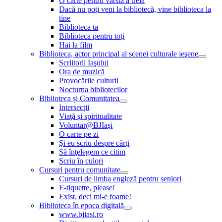
O carte pentru vârsta a treia
Dacă nu poţi veni la bibliotecă, vine biblioteca la
tine
Biblioteca ta
Biblioteca pentru toţi
Hai la film
Biblioteca, actor principal al scenei culturale ieşene
Scriitorii Iaşului
Ora de muzică
Provocările culturii
Nocturna bibliotecilor
Biblioteca și Comunitatea
Intersecţii
Viaţă şi spiritualitate
Voluntar@BJIaşi
O carte pe zi
Şi eu scriu despre cărţi
Să înţelegem ce citim
Scriu în culori
Cursuri pentru comunitate
Cursuri de limba engleză pentru seniori
E-tiquette, please!
Exist, deci mi-e foame!
Biblioteca în epoca digitală
www.bjiasi.ro