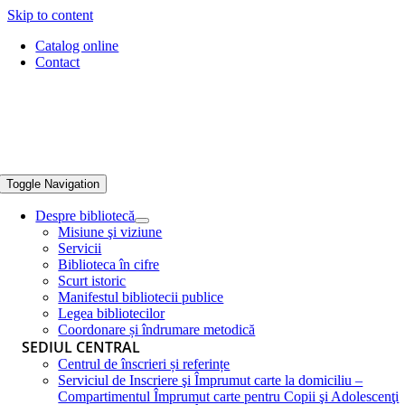
Skip to content
Catalog online
Contact
Toggle Navigation
Despre bibliotecă
Misiune şi viziune
Servicii
Biblioteca în cifre
Scurt istoric
Manifestul bibliotecii publice
Legea bibliotecilor
Coordonare și îndrumare metodică
SEDIUL CENTRAL
Centrul de înscrieri și referințe
Serviciul de Inscriere şi Împrumut carte la domiciliu –
Compartimentul Împrumut carte pentru Copii şi Adolescenţi