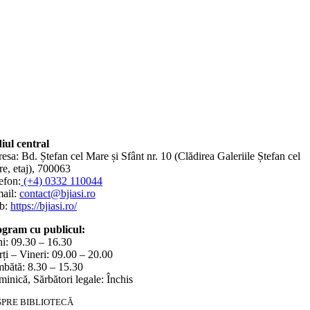
iul central
esa: Bd. Ștefan cel Mare și Sfânt nr. 10 (Clădirea Galeriile Ștefan cel
e, etaj), 700063
efon:
(+4) 0332 110044
ail:
contact@bjiasi.ro
b:
https://bjiasi.ro/
gram cu publicul:
i: 09.30 – 16.30
ți – Vineri: 09.00 – 20.00
bătă: 8.30 – 15.30
inică, Sărbători legale: Închis
SPRE BIBLIOTECĂ