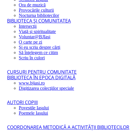
Ora de muzică
Provocările culturii
Nocturna bibliotecilor
BIBLIOTECA ŞI COMUNITATEA
Intersecţii
Viaţă şi spiritualitate
Voluntar@BJIaşi
O carte pe zi
Şi eu scriu despre cărţi
Să înţelegem ce citim
Scriu în culori
CURSURI PENTRU COMUNITATE
BIBLIOTECA ÎN EPOCA DIGITALĂ
www.bjiasi.ro
Digitizarea colecţiilor speciale
AUTORI COPIII
Poveştile Iaşului
Poemele Iaşului
COORDONAREA METODICĂ A ACTIVITĂŢII BIBLIOTECILOR