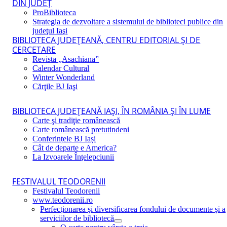
DIN JUDEŢ
ProBiblioteca
Strategia de dezvoltare a sistemului de biblioteci publice din
judeţul Iaşi
BIBLIOTECA JUDEŢEANĂ, CENTRU EDITORIAL ŞI DE
CERCETARE
Revista „Asachiana”
Calendar Cultural
Winter Wonderland
Cărţile BJ Iaşi
BIBLIOTECA JUDEŢEANĂ IAŞI, ÎN ROMÂNIA ŞI ÎN LUME
Carte şi tradiţie românească
Carte românească pretutindeni
Conferințele BJ Iași
Cât de departe e America?
La Izvoarele Înţelepciunii
FESTIVALUL TEODORENII
Festivalul Teodorenii
www.teodorenii.ro
Perfecţionarea şi diversificarea fondului de documente şi a
serviciilor de bibliotecă