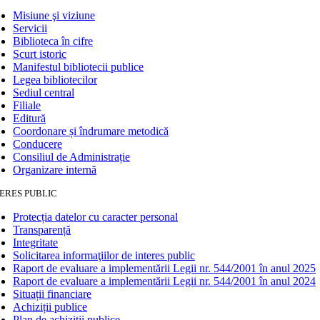
Misiune şi viziune
Servicii
Biblioteca în cifre
Scurt istoric
Manifestul bibliotecii publice
Legea bibliotecilor
Sediul central
Filiale
Editură
Coordonare și îndrumare metodică
Conducere
Consiliul de Administrație
Organizare internă
ERES PUBLIC
Protecția datelor cu caracter personal
Transparență
Integritate
Solicitarea informaţiilor de interes public
Raport de evaluare a implementării Legii nr. 544/2001 în anul 2025
Raport de evaluare a implementării Legii nr. 544/2001 în anul 2024
Situații financiare
Achiziții publice
Plan de achiziţii publice