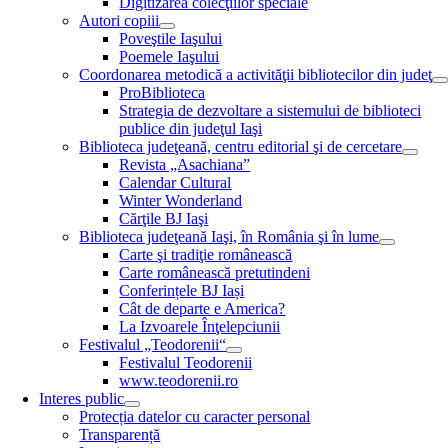
Digitizarea colecţiilor speciale
Autori copiii
Poveştile Iaşului
Poemele Iaşului
Coordonarea metodică a activităţii bibliotecilor din judeţ
ProBiblioteca
Strategia de dezvoltare a sistemului de biblioteci
publice din judeţul Iaşi
Biblioteca judeţeană, centru editorial şi de cercetare
Revista „Asachiana”
Calendar Cultural
Winter Wonderland
Cărţile BJ Iaşi
Biblioteca judeţeană Iaşi, în România şi în lume
Carte şi tradiţie românească
Carte românească pretutindeni
Conferințele BJ Iași
Cât de departe e America?
La Izvoarele Înţelepciunii
Festivalul „Teodorenii“
Festivalul Teodorenii
www.teodorenii.ro
Interes public
Protecția datelor cu caracter personal
Transparență