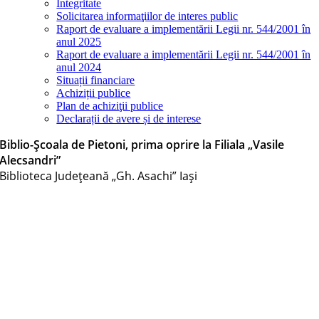
Integritate
Solicitarea informaţiilor de interes public
Raport de evaluare a implementării Legii nr. 544/2001 în
anul 2025
Raport de evaluare a implementării Legii nr. 544/2001 în
anul 2024
Situații financiare
Achiziții publice
Plan de achiziţii publice
Declarații de avere și de interese
Biblio-Școala de Pietoni, prima oprire la Filiala „Vasile
Alecsandri”
Biblioteca Judeţeană „Gh. Asachi” Iaşi