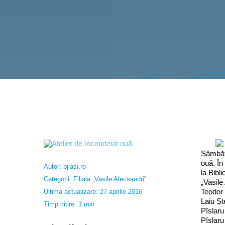
Sâmbătă
ouă. În
Autor:
bjiasi.ro
la Bibli
Categorii:
Filiala „Vasile Alecsandri”
„Vasile 
Teodor 
Ultima actualizare: 27 aprilie 2016
Laiu Șt
Timp citire: 1 min
Pîslaru
Pîslaru