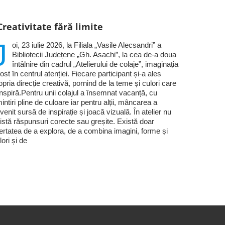
Creativitate fără limite
J
oi, 23 iulie 2026, la Filiala „Vasile Alecsandri” a
Bibliotecii Județene „Gh. Asachi”, la cea de-a doua
întâlnire din cadrul „Atelierului de colaje”, imaginația
fost în centrul atenției. Fiecare participant și-a ales
opria direcție creativă, pornind de la teme și culori care
 inspiră.Pentru unii colajul a însemnat vacanță, cu
intiri pline de culoare iar pentru alții, mâncarea a
venit sursă de inspirație și joacă vizuală. În atelier nu
istă răspunsuri corecte sau greșite. Există doar
bertatea de a explora, de a combina imagini, forme și
lori și de