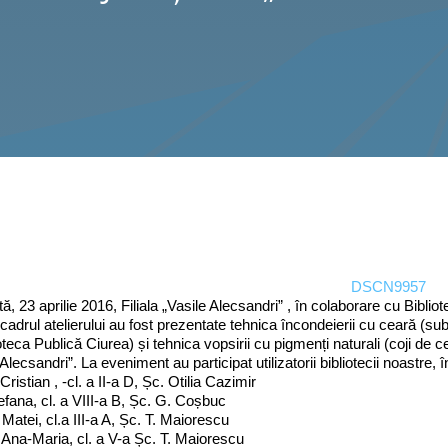
, 23 aprilie 2016, Filiala „Vasile Alecsandri” , în colaborare cu Biblio
 cadrul atelierului au fost prezentate tehnica încondeierii cu ceară 
oteca Publică Ciurea) și tehnica vopsirii cu pigmenți naturali (coji de cea
Alecsandri”. La eveniment au participat utilizatorii bibliotecii noastre, î
Cristian , -cl. a II-a D, Șc. Otilia Cazimir
efana, cl. a VIII-a B, Șc. G. Coșbuc
 Matei, cl.a III-a A, Șc. T. Maiorescu
 Ana-Maria, cl. a V-a Șc. T. Maiorescu