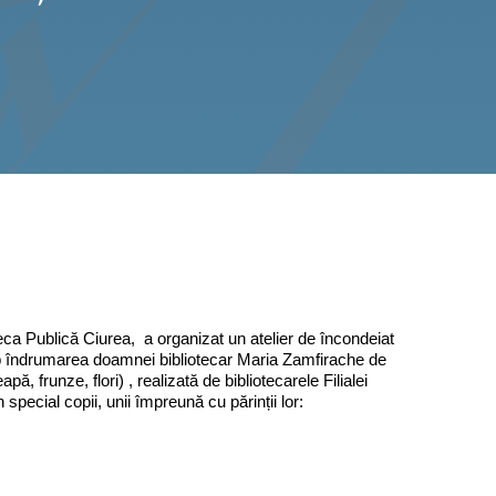
teca Publică Ciurea, a organizat un atelier de încondeiat
(sub îndrumarea doamnei bibliotecar Maria Zamfirache de
pă, frunze, flori) , realizată de bibliotecarele Filialei
n special copii, unii împreună cu părinții lor: