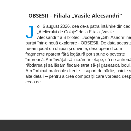
OBSESII – Filiala „Vasile Alecsandri”
J
oi, 6 august 2026, cea de-a patra întâlnire din cad
„Atelierului de Colaje” de la Filiala „Vasile
Alecsandri” a Bibliotecii Județene „Gh. Asachi” n
purtat într-o nouă explorare - OBSESII. De data aceast
ne-am jucat cu chipuri și cuvinte, descoperind cum
fragmente aparent fără legătură pot spune o poveste
împreună. Am învățat să lucrăm în etape, să ne antre
răbdarea și să lăsăm fiecare strat să-și găsească locul.
Am îmbinat materiale diferite – suport de hârtie, paiete ș
alte detalii – pentru a crea compoziții care vorbesc des
ceea ce