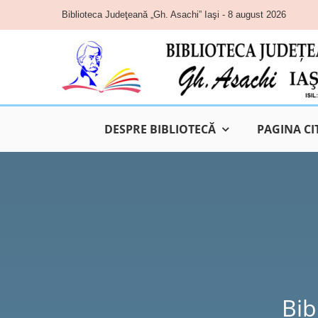
Skip
Biblioteca Judeţeană „Gh. Asachi” Iaşi - 8 august 2026
to
content
DESPRE BIBLIOTECĂ
PAGINA CI
Bib