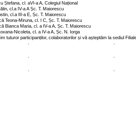
 Ștefana, cl. aVI-a A, Colegiul Național
ălin, cl.a IV-a A Șc. T. Maiorescu
ustin, cl.a III-a E, Șc. T. Maiorescu
că Teona-Miruna, cl. I C, Șc. T. Maiorescu
că Bianca Maria, cl. a IV-a A, Șc. T. Maiorescu
xana-Nicoleta, cl. a IV-a A, Șc. N. Iorga
m tuturor participanților, colaboratorilor și vă așteptăm la sediul Filia