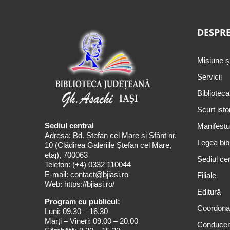
DESPRE
Misiune ş
Servicii
Biblioteca
Scurt isto
Sediul central
Manifestul
Adresa: Bd. Ștefan cel Mare și Sfânt nr.
Legea bibl
10 (Clădirea Galeriile Ștefan cel Mare,
etaj), 700063
Sediul cen
Telefon:
(+4) 0332 110044
E-mail:
contact@bjiasi.ro
Filiale
Web:
https://bjiasi.ro/
Editură
Program cu publicul:
Coordona
Luni: 09.30 – 16.30
Marți – Vineri: 09.00 – 20.00
Conduce