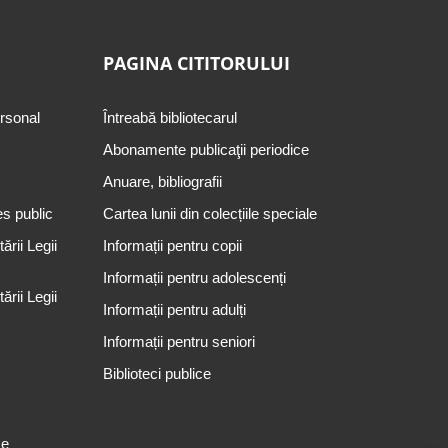
PAGINA CITITORULUI
ersonal
Întreabă bibliotecarul
Abonamente publicaţii periodice
Anuare, bibliografii
es public
Cartea lunii din colecțiile speciale
rii Legii
Informații pentru copii
Informații pentru adolescenți
rii Legii
Informații pentru adulți
Informații pentru seniori
Biblioteci publice
se