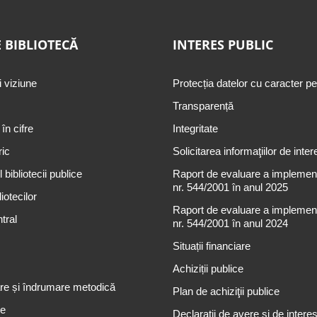
 BIBLIOTECĂ
INTERES PUBLIC
i viziune
Protecția datelor cu caracter p
Transparență
 în cifre
Integritate
ric
Solicitarea informaţiilor de inter
 bibliotecii publice
Raport de evaluare a implementă
nr. 544/2001 în anul 2025
iotecilor
Raport de evaluare a implementă
tral
nr. 544/2001 în anul 2024
Situații financiare
Achiziții publice
re și îndrumare metodică
Plan de achiziţii publice
re
Declarații de avere și de intere