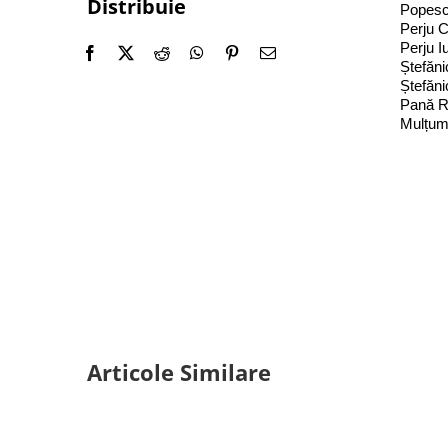
Distribuie
Popescu
Perju C
Perju I
Ștefăni
Ștefăni
Pană Ro
Mulțumi
Articole Similare