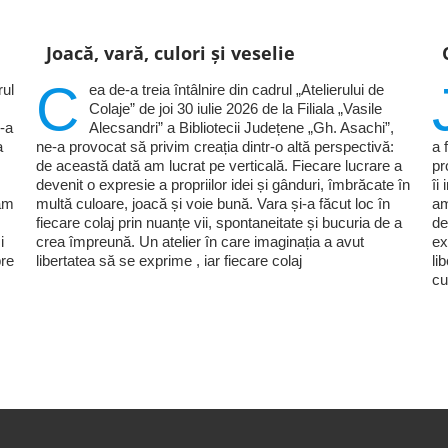
Joacă, vară, culori și veselie
C
rul
ea de-a treia întâlnire din cadrul „Atelierului de
Colaje” de joi 30 iulie 2026 de la Filiala „Vasile
e-a
Alecsandri” a Bibliotecii Județene „Gh. Asachi”,
a
ne-a provocat să privim creația dintr-o altă perspectivă:
a 
de această dată am lucrat pe verticală. Fiecare lucrare a
pr
devenit o expresie a propriilor idei și gânduri, îmbrăcate în
îi
năm
multă culoare, joacă și voie bună. Vara și-a făcut loc în
am
fiecare colaj prin nuanțe vii, spontaneitate și bucuria de a
de
i
crea împreună. Un atelier în care imaginația a avut
ex
pre
libertatea să se exprime , iar fiecare colaj
li
cu