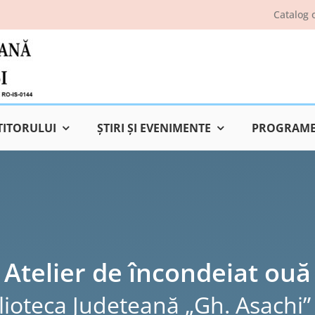
Catalog 
TITORULUI
ŞTIRI ŞI EVENIMENTE
PROGRAME 
Atelier de încondeiat ouă
lioteca Judeţeană „Gh. Asachi” 