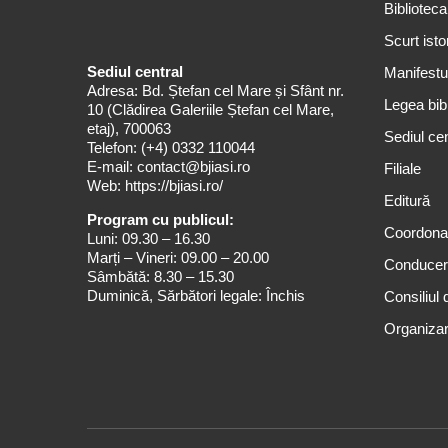
Biblioteca
Scurt isto
Sediul central
Manifestul
Adresa: Bd. Ștefan cel Mare și Sfânt nr.
Legea bibl
10 (Clădirea Galeriile Ștefan cel Mare,
etaj), 700063
Sediul cen
Telefon:
(+4) 0332 110044
E-mail:
contact@bjiasi.ro
Filiale
Web:
https://bjiasi.ro/
Editură
Program cu publicul:
Coordona
Luni: 09.30 – 16.30
Marți – Vineri: 09.00 – 20.00
Conduce
Sâmbătă: 8.30 – 15.30
Duminică, Sărbători legale: Închis
Consiliul 
Organizar