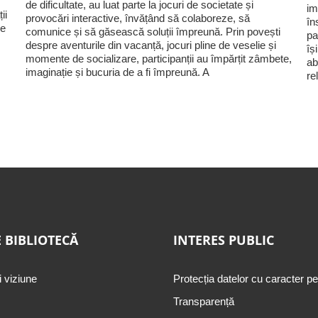
de dificultate, au luat parte la jocuri de societate și
im
ii
provocări interactive, învățând să colaboreze, să
în
ie
comunice și să găsească soluții împreună. Prin povești
pa
despre aventurile din vacanță, jocuri pline de veselie și
îș
momente de socializare, participanții au împărțit zâmbete,
ab
imaginație și bucuria de a fi împreună. A
re
 BIBLIOTECĂ
INTERES PUBLIC
i viziune
Protecția datelor cu caracter p
Transparență