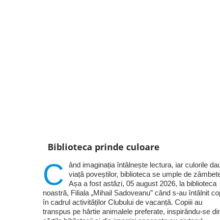
Biblioteca prinde culoare
C
ând imaginația întâlnește lectura, iar culorile da
viață poveștilor, biblioteca se umple de zâmbet
Așa a fost astăzi, 05 august 2026, la biblioteca
noastră, Filiala „Mihail Sadoveanu” când s-au întâlnit cop
în cadrul activităților Clubului de vacanță. Copiii au
transpus pe hârtie animalele preferate, inspirându-se di