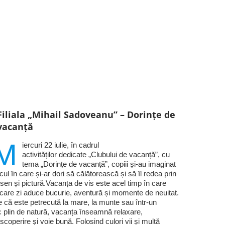
Filiala „Mihail Sadoveanu” – Dorințe de
vacanță
M
iercuri 22 iulie, în cadrul
activităților dedicate „Clubului de vacanță”, cu
tema „Dorințe de vacanță”, copiii și-au imaginat
cul în care și-ar dori să călătorească și să îl redea prin
sen și pictură.Vacanța de vis este acel timp în care
ecare zi aduce bucurie, aventură și momente de neuitat.
e că este petrecută la mare, la munte sau într-un
c plin de natură, vacanța înseamnă relaxare,
scoperire și voie bună. Folosind culori vii și multă