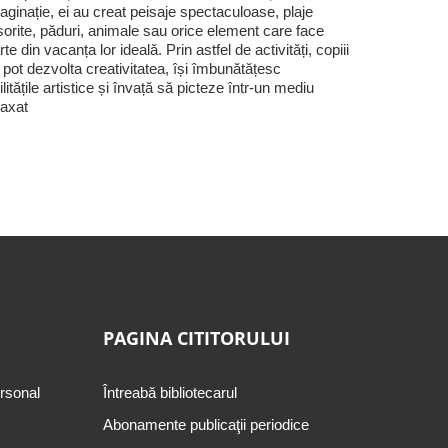
aginație, ei au creat peisaje spectaculoase, plaje
sorite, păduri, animale sau orice element care face
rte din vacanța lor ideală. Prin astfel de activități, copiii
i pot dezvolta creativitatea, își îmbunătățesc
ilitățile artistice și învață să picteze într-un mediu
laxat
PAGINA CITITORULUI
ersonal
Întreabă bibliotecarul
Abonamente publicaţii periodice