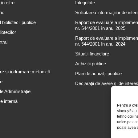
 în cifre
Integritate
ric
Solicitarea informaţiilor de inter
 bibliotecii publice
Raport de evaluare a implementă
nr. 544/2001 în anul 2025
iotecilor
Raport de evaluare a implementă
tral
nr. 544/2001 în anul 2024
Situații financiare
Achiziții publice
re și îndrumare metodică
Plan de achiziţii publice
re
Declarații de avere și de intere
de Administrație
e internă
Pentru a ofe
stoca și/sau
tehnologii n
unice pe ace
poate avea a