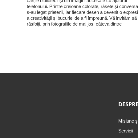
cărțile bibliotecii și din imagini accesate cu ajutorul
telefonului. Printre creioane colorate, râsete și conversaț
s-au legat prietenii, iar fiecare desen a devenit o expres
a creativității și bucuriei de a fi împreună. Vă invităm să
răsfoiți, prin fotografiile de mai jos, câteva dintre
DESPRE
Misiune ş
Servicii