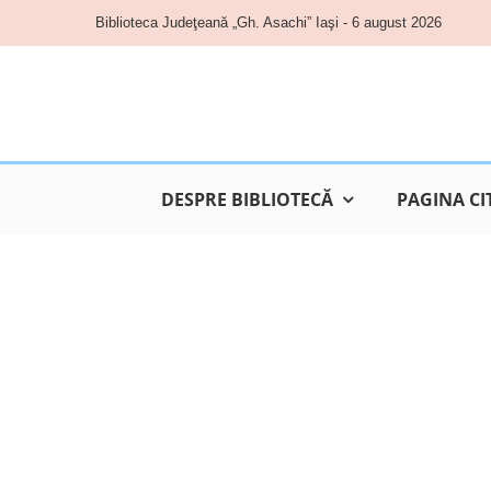
Skip
Biblioteca Judeţeană „Gh. Asachi” Iaşi - 6 august 2026
to
content
DESPRE BIBLIOTECĂ
PAGINA CI