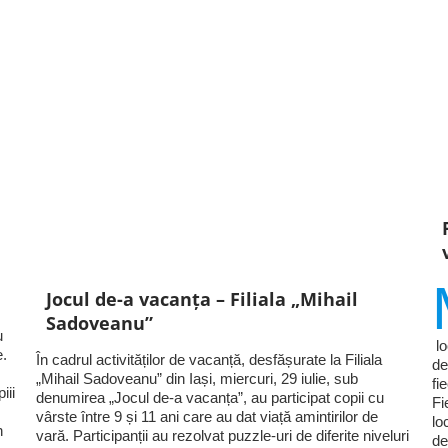
Jocul de-a vacanța – Filiala „Mihail
Sadoveanu”
u
lo
e.
În cadrul activităților de vacanță, desfășurate la Filiala
de
„Mihail Sadoveanu” din Iași, miercuri, 29 iulie, sub
fi
iii
denumirea „Jocul de-a vacanța”, au participat copii cu
Fi
vârste între 9 și 11 ani care au dat viață amintirilor de
lo
n
vară. Participanții au rezolvat puzzle-uri de diferite niveluri
de