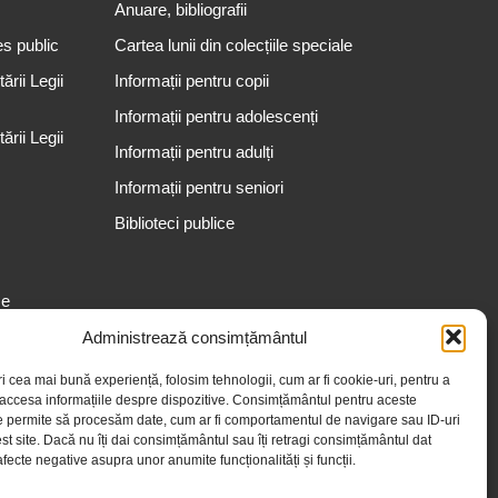
Anuare, bibliografii
es public
Cartea lunii din colecțiile speciale
rii Legii
Informații pentru copii
Informații pentru adolescenți
rii Legii
Informații pentru adulți
Informații pentru seniori
Biblioteci publice
se
Administrează consimțământul
ri cea mai bună experiență, folosim tehnologii, cum ar fi cookie-uri, pentru a
 accesa informațiile despre dispozitive. Consimțământul pentru aceste
e permite să procesăm date, cum ar fi comportamentul de navigare sau ID-uri
st site. Dacă nu îți dai consimțământul sau îți retragi consimțământul dat
fecte negative asupra unor anumite funcționalități și funcții.