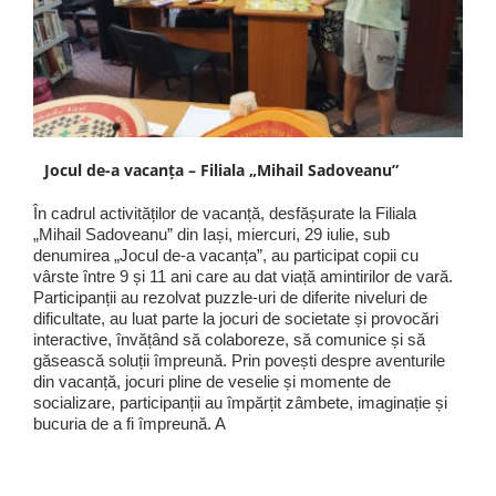
Jocul de-a vacanța – Filiala „Mihail Sadoveanu”
În cadrul activităților de vacanță, desfășurate la Filiala
„Mihail Sadoveanu” din Iași, miercuri, 29 iulie, sub
denumirea „Jocul de-a vacanța”, au participat copii cu
vârste între 9 și 11 ani care au dat viață amintirilor de vară.
Participanții au rezolvat puzzle-uri de diferite niveluri de
dificultate, au luat parte la jocuri de societate și provocări
interactive, învățând să colaboreze, să comunice și să
găsească soluții împreună. Prin povești despre aventurile
din vacanță, jocuri pline de veselie și momente de
socializare, participanții au împărțit zâmbete, imaginație și
bucuria de a fi împreună. A