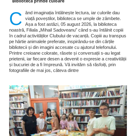
Biblioteca prinde culoare
C
ând imaginația întâlnește lectura, iar culorile dau
viață poveștilor, biblioteca se umple de zâmbete.
Așa a fost astăzi, 05 august 2026, la biblioteca
noastră, Filiala „Mihail Sadoveanu” când s-au întâlnit copiii
în cadrul activităților Clubului de vacanță. Copiii au transpus
pe hârtie animalele preferate, inspirându-se din cărțile
bibliotecii și din imagini accesate cu ajutorul telefonului.
Printre creioane colorate, râsete și conversații s-au legat
prietenii, iar fiecare desen a devenit o expresie a creativității
și bucuriei de a fi împreună. Vă invităm să răsfoiți, prin
fotografiile de mai jos, câteva dintre