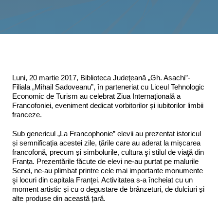
Programe şi proiecte
Interes public
Luni, 20 martie 2017, Biblioteca Judeţeană „Gh. Asachi”-
Filiala „Mihail Sadoveanu”, în parteneriat cu Liceul Tehnologic
Economic de Turism au celebrat Ziua Internațională a
Francofoniei, eveniment dedicat vorbitorilor și iubitorilor limbii
franceze.
Sub genericul „La Francophonie” elevii au prezentat istoricul
și semnificația acestei zile, țările care au aderat la mișcarea
francofonă, precum și simbolurile, cultura şi stilul de viaţă din
Franța. Prezentările făcute de elevi ne-au purtat pe malurile
Senei, ne-au plimbat printre cele mai importante monumente
şi locuri din capitala Franţei. Activitatea s-a încheiat cu un
moment artistic și cu o degustare de brânzeturi, de dulciuri și
alte produse din această țară.