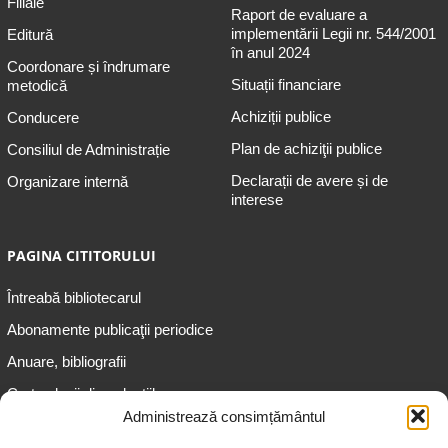
Filiale
Raport de evaluare a
implementării Legii nr. 544/2001
Editură
în anul 2024
Coordonare și îndrumare
Situații financiare
metodică
Achiziții publice
Conducere
Plan de achiziţii publice
Consiliul de Administrație
Declarații de avere și de
Organizare internă
interese
PAGINA CITITORULUI
Întreabă bibliotecarul
Abonamente publicaţii periodice
Anuare, bibliografii
Cartea lunii din colecțiile
speciale
Administrează consimțământul
Informații pentru copii