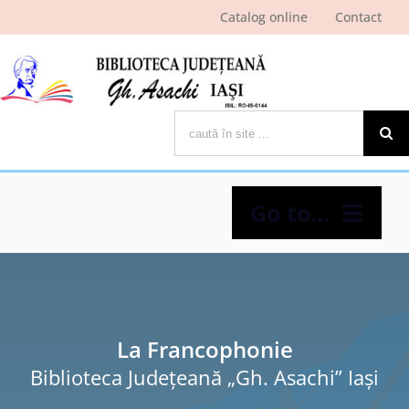
Skip
Catalog online
Contact
to
content
Cautare...
Go to...
Despre bibliotecă
Pagina cititorului
La Francophonie
Biblioteca Judeţeană „Gh. Asachi” Iaşi
Ştiri şi evenimente