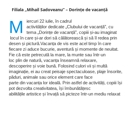
Filiala „Mihail Sadoveanu” – Dorințe de vacanță
M
iercuri 22 iulie, în cadrul
activităților dedicate „Clubului de vacanță”, cu
tema „Dorințe de vacanță”, copiii și-au imaginat
locul în care și-ar dori să călătorească și să îl redea prin
desen și pictură.Vacanța de vis este acel timp în care
fiecare zi aduce bucurie, aventură și momente de neuitat.
Fie că este petrecută la mare, la munte sau într-un
loc plin de natură, vacanța înseamnă relaxare,
descoperire și voie bună. Folosind culori vii și multă
imaginație, ei au creat peisaje spectaculoase, plaje însorite,
păduri, animale sau orice element care face
parte din vacanța lor ideală. Prin astfel de activități, copiii își
pot dezvolta creativitatea, își îmbunătățesc
abilitățile artistice și învață să picteze într-un mediu relaxat