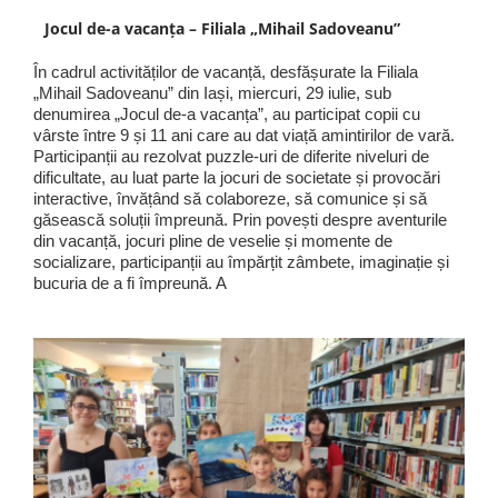
Jocul de-a vacanța – Filiala „Mihail Sadoveanu”
În cadrul activităților de vacanță, desfășurate la Filiala
„Mihail Sadoveanu” din Iași, miercuri, 29 iulie, sub
denumirea „Jocul de-a vacanța”, au participat copii cu
vârste între 9 și 11 ani care au dat viață amintirilor de vară.
Participanții au rezolvat puzzle-uri de diferite niveluri de
dificultate, au luat parte la jocuri de societate și provocări
interactive, învățând să colaboreze, să comunice și să
găsească soluții împreună. Prin povești despre aventurile
din vacanță, jocuri pline de veselie și momente de
socializare, participanții au împărțit zâmbete, imaginație și
bucuria de a fi împreună. A