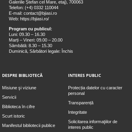
Galeriile Ștefan cel Mare, etaj), 700063
Telefon:
(+4) 0332 110044
E-mail:
contact@bjiasi.ro
Web:
https://bjiasi.ro/
Program cu publicul:
Luni: 09.30 – 16.30
Marți – Vineri: 09.00 – 20.00
Sâmbătă: 8.30 – 15.30
Duminică, Sărbători legale: Închis
DESPRE BIBLIOTECĂ
INTERES PUBLIC
Misiune şi viziune
Protecția datelor cu caracter
personal
Servicii
Transparență
Biblioteca în cifre
Integritate
Scurt istoric
Solicitarea informaţiilor de
Manifestul bibliotecii publice
interes public