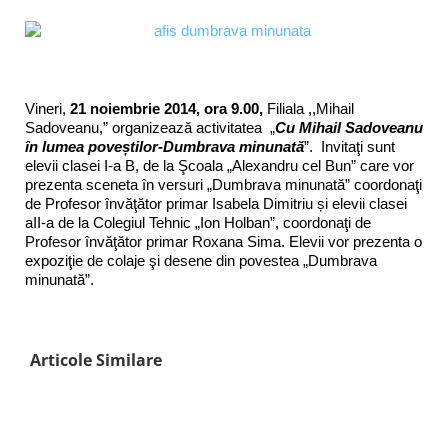
Vineri,
21 noiembrie 2014, ora 9.00,
Filiala ,,Mihail
Sadoveanu,” organizează activitatea „
Cu Mihail Sadoveanu
în lumea poveștilor-Dumbrava minunată
”. Invitaţi sunt
elevii clasei I-a B, de la Şcoala „Alexandru cel Bun” care vor
prezenta sceneta în versuri „Dumbrava minunată” coordonaţi
de Profesor învăţător primar Isabela Dimitriu și elevii clasei
aII-a de la Colegiul Tehnic „Ion Holban”, coordonaţi de
Profesor învăţător primar Roxana Sima. Elevii vor prezenta o
expoziţie de colaje şi desene din povestea „Dumbrava
minunată”.
Articole Similare