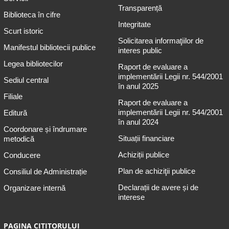
Transparență
Biblioteca în cifre
Integritate
Scurt istoric
Solicitarea informaţiilor de
Manifestul bibliotecii publice
interes public
Legea bibliotecilor
Raport de evaluare a
implementării Legii nr. 544/2001
Sediul central
în anul 2025
Filiale
Raport de evaluare a
implementării Legii nr. 544/2001
Editură
în anul 2024
Coordonare și îndrumare
Situații financiare
metodică
Achiziții publice
Conducere
Plan de achiziţii publice
Consiliul de Administrație
Declarații de avere și de
Organizare internă
interese
PAGINA CITITORULUI