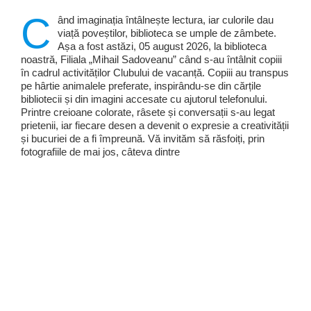
C
ând imaginația întâlnește lectura, iar culorile dau
viață poveștilor, biblioteca se umple de zâmbete.
Așa a fost astăzi, 05 august 2026, la biblioteca
noastră, Filiala „Mihail Sadoveanu” când s-au întâlnit copiii
în cadrul activităților Clubului de vacanță. Copiii au transpus
pe hârtie animalele preferate, inspirându-se din cărțile
bibliotecii și din imagini accesate cu ajutorul telefonului.
Printre creioane colorate, râsete și conversații s-au legat
prietenii, iar fiecare desen a devenit o expresie a creativității
și bucuriei de a fi împreună. Vă invităm să răsfoiți, prin
fotografiile de mai jos, câteva dintre