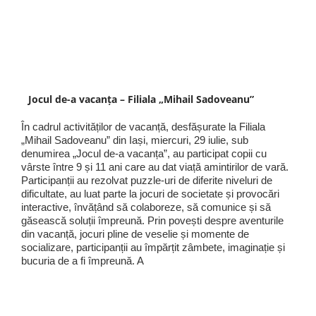
Jocul de-a vacanța – Filiala „Mihail Sadoveanu”
În cadrul activităților de vacanță, desfășurate la Filiala
„Mihail Sadoveanu” din Iași, miercuri, 29 iulie, sub
denumirea „Jocul de-a vacanța”, au participat copii cu
vârste între 9 și 11 ani care au dat viață amintirilor de vară.
Participanții au rezolvat puzzle-uri de diferite niveluri de
dificultate, au luat parte la jocuri de societate și provocări
interactive, învățând să colaboreze, să comunice și să
găsească soluții împreună. Prin povești despre aventurile
din vacanță, jocuri pline de veselie și momente de
socializare, participanții au împărțit zâmbete, imaginație și
bucuria de a fi împreună. A