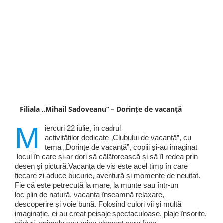
Filiala „Mihail Sadoveanu” – Dorințe de vacanță
M
iercuri 22 iulie, în cadrul
activităților dedicate „Clubului de vacanță”, cu
tema „Dorințe de vacanță”, copiii și-au imaginat
locul în care și-ar dori să călătorească și să îl redea prin
desen și pictură.Vacanța de vis este acel timp în care
fiecare zi aduce bucurie, aventură și momente de neuitat.
Fie că este petrecută la mare, la munte sau într-un
loc plin de natură, vacanța înseamnă relaxare,
descoperire și voie bună. Folosind culori vii și multă
imaginație, ei au creat peisaje spectaculoase, plaje însorite,
păduri, animale sau orice element care face