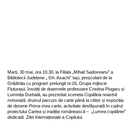
Marți, 30 mai, ora 10.30, la Filiala „Mihail Sadoveanu” a
Bibliotecii Județene „ Gh. Asachi” Iași, preșcolarii de la
Grădinița cu program prelungit nr.16, Grupa mijlocie
Fluturașii, însoțiți de doamnele profesoare Cristina Plugaru și
Luminița Durbală, au prezentat sceneta
Copilăria noastră
minunată
, drumul parcurs de carte până la cititor și expoziția
de desene
Prima mea carte
, activitate desfășurată în cadrul
proiectului
Cartea și tradiția românească – „Lumea copilăriei”
dedicată Zilei Internaționale a Copilului.