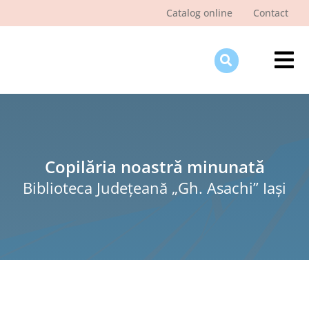
Skip
Catalog online
Contact
to
content
Tog
Nav
Des
Pagi
Şti
Copilăria noastră minunată
Biblioteca Judeţeană „Gh. Asachi” Iaşi
Pro
Int