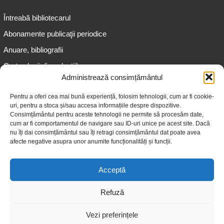
Întreabă bibliotecarul
Abonamente publicaţii periodice
Anuare, bibliografii
Cartea lunii din colecțiile
speciale
Administrează consimțământul
Informații pentru copii
Pentru a oferi cea mai bună experiență, folosim tehnologii, cum ar fi cookie-
uri, pentru a stoca și/sau accesa informațiile despre dispozitive.
Informații pentru adolescenți
Consimțământul pentru aceste tehnologii ne permite să procesăm date,
Informații pentru adulți
cum ar fi comportamentul de navigare sau ID-uri unice pe acest site. Dacă
nu îți dai consimțământul sau îți retragi consimțământul dat poate avea
Informații pentru seniori
afecte negative asupra unor anumite funcționalități și funcții.
Biblioteci publice
Acceptă
Refuză
Vezi preferințele
© 2026 Biblioteca Judeţeană „Gheorghe Asachi” Iaşi