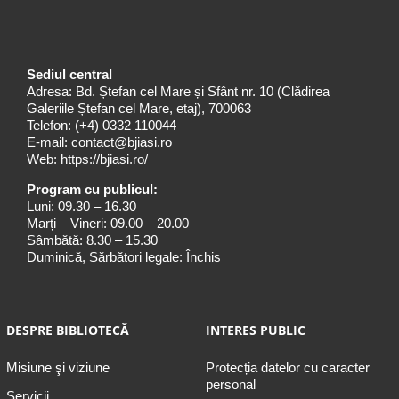
Sediul central
Adresa: Bd. Ștefan cel Mare și Sfânt nr. 10 (Clădirea
Galeriile Ștefan cel Mare, etaj), 700063
Telefon:
(+4) 0332 110044
E-mail:
contact@bjiasi.ro
Web:
https://bjiasi.ro/
Program cu publicul:
Luni: 09.30 – 16.30
Marți – Vineri: 09.00 – 20.00
Sâmbătă: 8.30 – 15.30
Duminică, Sărbători legale: Închis
DESPRE BIBLIOTECĂ
INTERES PUBLIC
Misiune şi viziune
Protecția datelor cu caracter
personal
Servicii