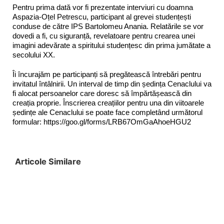
Pentru prima dată vor fi prezentate interviuri cu doamna
Aspazia-Oțel Petrescu, participant al grevei studențești
conduse de către IPS Bartolomeu Anania. Relatările se vor
dovedi a fi, cu siguranță, revelatoare pentru crearea unei
imagini adevărate a spiritului studențesc din prima jumătate a
secolului XX.
Îi încurajăm pe participanți să pregătească întrebări pentru
invitatul întâlnirii. Un interval de timp din ședința Cenaclului va
fi alocat persoanelor care doresc să împărtășească din
creația proprie. Înscrierea creațiilor pentru una din viitoarele
ședințe ale Cenaclului se poate face completând următorul
formular: https://goo.gl/forms/LRB67OmGaAhoeHGU2
Articole Similare