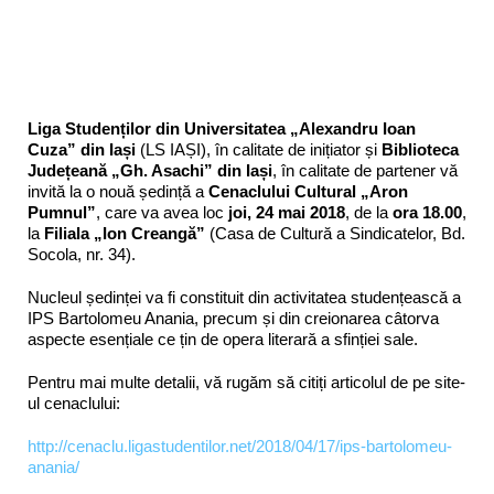
Liga Studenților din Universitatea „Alexandru Ioan
Cuza” din Iași
(LS IAȘI), în calitate de inițiator și
Biblioteca
Județeană „Gh. Asachi” din Iași
, în calitate de partener vă
invită la o nouă ședință a
Cenaclului Cultural „Aron
Pumnul”
, care va avea loc
joi, 24 mai 2018
, de la
ora 18.00
,
la
Filiala „Ion Creangă”
(Casa de Cultură a Sindicatelor, Bd.
Socola, nr. 34).
Nucleul ședinței va fi constituit din activitatea studențească a
IPS Bartolomeu Anania, precum și din creionarea câtorva
aspecte esențiale ce țin de opera literară a sfinției sale.
Pentru mai multe detalii, vă rugăm să citiți articolul de pe site-
ul cenaclului:
http://cenaclu.ligastudentilor.net/2018/04/17/ips-bartolomeu-
anania/