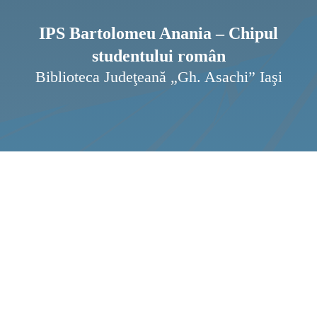
Pagi
Ştir
IPS Bartolomeu Anania – Chipul
studentului român
Prog
Biblioteca Judeţeană „Gh. Asachi” Iaşi
Inte