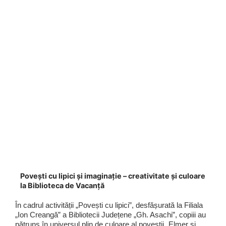
Povești cu lipici și imaginație – creativitate și culoare
la Biblioteca de Vacanță
În cadrul activității „Povești cu lipici”, desfășurată la Filiala
„Ion Creangă” a Bibliotecii Județene „Gh. Asachi”, copiii au
pătruns în universul plin de culoare al poveștii „Elmer și