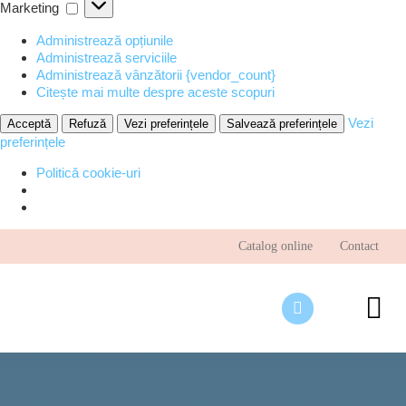
Marketing
Marketing
Administrează opțiunile
Administrează serviciile
Administrează vânzătorii {vendor_count}
Citește mai multe despre aceste scopuri
Vezi
Acceptă
Refuză
Vezi preferințele
Salvează preferințele
preferințele
Politică cookie-uri
Skip
Catalog online
Contact
to
content
To
Nav
Desp