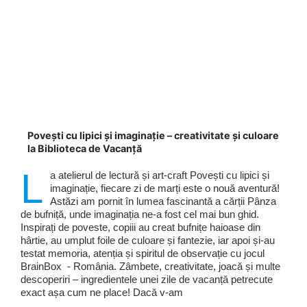
Povești cu lipici și imaginație – creativitate și culoare
la Biblioteca de Vacanță
L
a atelierul de lectură și art-craft Povești cu lipici și
imaginație, fiecare zi de marți este o nouă aventură!
Astăzi am pornit în lumea fascinantă a cărții Pânza
de bufniță, unde imaginația ne-a fost cel mai bun ghid.
Inspirați de poveste, copiii au creat bufnițe haioase din
hârtie, au umplut foile de culoare și fantezie, iar apoi și-au
testat memoria, atenția și spiritul de observație cu jocul
BrainBox - România. Zâmbete, creativitate, joacă și multe
descoperiri – ingredientele unei zile de vacanță petrecute
exact așa cum ne place! Dacă v-am