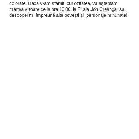
colorate. Dacă v-am stârnit curiozitatea, va așteptăm
marțea viitoare de la ora 10:00, la Filiala „Ion Creangă” sa
descoperim împreună alte povești și personaje minunate!