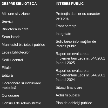
DESPRE BIBLIOTECĂ
INTERES PUBLIC
Misiune şi viziune
Protecția datelor cu caracter
personal
Servicii
Transparență
Biblioteca în cifre
Integritate
Scurt istoric
Solicitarea informaţiilor de
Manifestul bibliotecii publice
interes public
Legea bibliotecilor
Raport de evaluare a
implementării Legii nr. 544/2001
Sediul central
în anul 2025
Filiale
Raport de evaluare a
implementării Legii nr. 544/2001
Editură
în anul 2024
Coordonare și îndrumare
Situații financiare
metodică
Achiziții publice
Conducere
Plan de achiziţii publice
Consiliul de Administrație