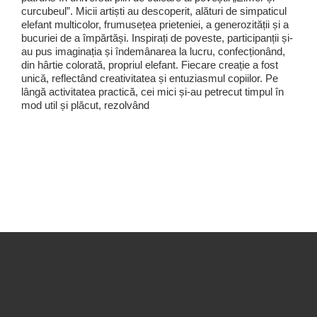
curcubeul”. Micii artiști au descoperit, alături de simpaticul
elefant multicolor, frumusețea prieteniei, a generozității și a
bucuriei de a împărtăși. Inspirați de poveste, participanții și-
au pus imaginația și îndemânarea la lucru, confecționând,
din hârtie colorată, propriul elefant. Fiecare creație a fost
unică, reflectând creativitatea și entuziasmul copiilor. Pe
lângă activitatea practică, cei mici și-au petrecut timpul în
mod util și plăcut, rezolvând