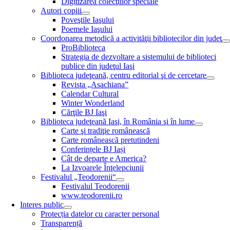
Digitizarea colecţiilor speciale
Autori copiii
Poveştile Iaşului
Poemele Iaşului
Coordonarea metodică a activităţii bibliotecilor din judeţ
ProBiblioteca
Strategia de dezvoltare a sistemului de biblioteci
publice din judeţul Iaşi
Biblioteca judeţeană, centru editorial şi de cercetare
Revista „Asachiana”
Calendar Cultural
Winter Wonderland
Cărţile BJ Iaşi
Biblioteca judeţeană Iaşi, în România şi în lume
Carte şi tradiţie românească
Carte românească pretutindeni
Conferințele BJ Iași
Cât de departe e America?
La Izvoarele Înţelepciunii
Festivalul „Teodorenii“
Festivalul Teodorenii
www.teodorenii.ro
Interes public
Protecția datelor cu caracter personal
Transparență