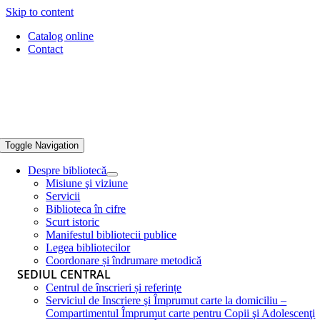
Skip to content
Catalog online
Contact
Toggle Navigation
Despre bibliotecă
Misiune şi viziune
Servicii
Biblioteca în cifre
Scurt istoric
Manifestul bibliotecii publice
Legea bibliotecilor
Coordonare și îndrumare metodică
SEDIUL CENTRAL
Centrul de înscrieri și referințe
Serviciul de Inscriere şi Împrumut carte la domiciliu –
Compartimentul Împrumut carte pentru Copii şi Adolescenţi