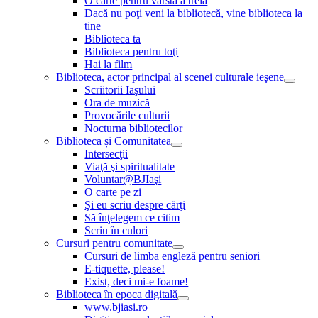
O carte pentru vârsta a treia
Dacă nu poţi veni la bibliotecă, vine biblioteca la
tine
Biblioteca ta
Biblioteca pentru toţi
Hai la film
Biblioteca, actor principal al scenei culturale ieşene
Scriitorii Iaşului
Ora de muzică
Provocările culturii
Nocturna bibliotecilor
Biblioteca și Comunitatea
Intersecţii
Viaţă şi spiritualitate
Voluntar@BJIaşi
O carte pe zi
Şi eu scriu despre cărţi
Să înţelegem ce citim
Scriu în culori
Cursuri pentru comunitate
Cursuri de limba engleză pentru seniori
E-tiquette, please!
Exist, deci mi-e foame!
Biblioteca în epoca digitală
www.bjiasi.ro