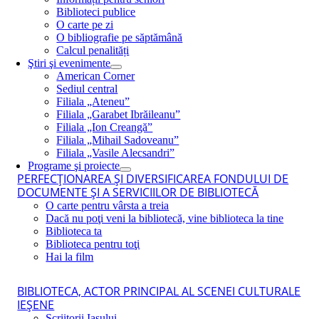
Biblioteci publice
O carte pe zi
O bibliografie pe săptămână
Calcul penalități
Ştiri şi evenimente
American Corner
Sediul central
Filiala „Ateneu”
Filiala „Garabet Ibrăileanu”
Filiala „Ion Creangă”
Filiala „Mihail Sadoveanu”
Filiala „Vasile Alecsandri”
Programe şi proiecte
PERFECŢIONAREA ŞI DIVERSIFICAREA FONDULUI DE
DOCUMENTE ŞI A SERVICIILOR DE BIBLIOTECĂ
O carte pentru vârsta a treia
Dacă nu poţi veni la bibliotecă, vine biblioteca la tine
Biblioteca ta
Biblioteca pentru toţi
Hai la film
BIBLIOTECA, ACTOR PRINCIPAL AL SCENEI CULTURALE
IEŞENE
Scriitorii Iaşului