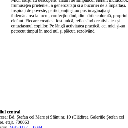
Micii artiști au descoperit, alături de simpaticul elefant multicolor
frumusețea prieteniei, a generozității și a bucuriei de a împărtăși.
Inspirați de poveste, participanții și-au pus imaginația și
îndemânarea la lucru, confecționând, din hârtie colorată, propriul
elefant. Fiecare creație a fost unică, reflectând creativitatea și
entuziasmul copiilor. Pe lângă activitatea practică, cei mici și-au
petrecut timpul în mod util și plăcut, rezolvând
iul central
esa: Bd. Ștefan cel Mare și Sfânt nr. 10 (Clădirea Galeriile Ștefan cel
e, etaj), 700063
efon:
(+4) 0332 110044