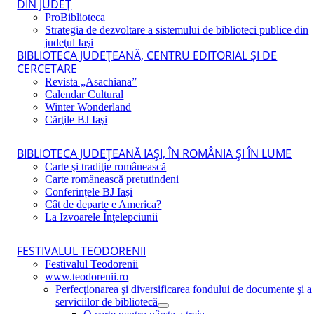
DIN JUDEŢ
ProBiblioteca
Strategia de dezvoltare a sistemului de biblioteci publice din
judeţul Iaşi
BIBLIOTECA JUDEŢEANĂ, CENTRU EDITORIAL ŞI DE
CERCETARE
Revista „Asachiana”
Calendar Cultural
Winter Wonderland
Cărţile BJ Iaşi
BIBLIOTECA JUDEŢEANĂ IAŞI, ÎN ROMÂNIA ŞI ÎN LUME
Carte şi tradiţie românească
Carte românească pretutindeni
Conferințele BJ Iași
Cât de departe e America?
La Izvoarele Înţelepciunii
FESTIVALUL TEODORENII
Festivalul Teodorenii
www.teodorenii.ro
Perfecţionarea şi diversificarea fondului de documente şi a
serviciilor de bibliotecă