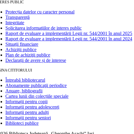
ERES PUBLIC
Protecția datelor cu caracter personal
Transparență
Integritate
Solicitarea informaţiilor de interes public
Raport de evaluare a implementării Legii nr. 544/2001 în anul 2025
Raport de evaluare a implementării Legii nr. 544/2001 în anul 2024
Situații financiare
Achiziții publice
Plan de achiziţii publice
Declarații de avere și de interese
INA CITITORULUI
Întreabă bibliotecarul
Abonamente publicaţii periodice
Anuare, bibliografii
Cartea lunii din colecțiile speciale
Informații pentru copii
Informații pentru adolescenți
Informații pentru adulți
Informații pentru seniori
Biblioteci publice
026 Biblioteca Judeţeană „Gheorghe Asachi” Iaşi