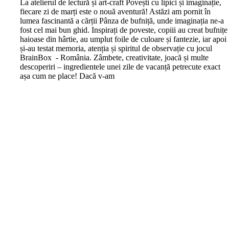
L
a atelierul de lectură și art-craft Povești cu lipici și imaginație,
fiecare zi de marți este o nouă aventură! Astăzi am pornit în
lumea fascinantă a cărții Pânza de bufniță, unde imaginația ne-a
fost cel mai bun ghid. Inspirați de poveste, copiii au creat bufnițe
haioase din hârtie, au umplut foile de culoare și fantezie, iar apoi
și-au testat memoria, atenția și spiritul de observație cu jocul
BrainBox - România. Zâmbete, creativitate, joacă și multe
descoperiri – ingredientele unei zile de vacanță petrecute exact
așa cum ne place! Dacă v-am