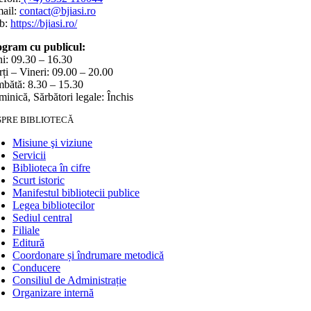
ail:
contact@bjiasi.ro
b:
https://bjiasi.ro/
gram cu publicul:
i: 09.30 – 16.30
ți – Vineri: 09.00 – 20.00
bătă: 8.30 – 15.30
inică, Sărbători legale: Închis
SPRE BIBLIOTECĂ
Misiune şi viziune
Servicii
Biblioteca în cifre
Scurt istoric
Manifestul bibliotecii publice
Legea bibliotecilor
Sediul central
Filiale
Editură
Coordonare și îndrumare metodică
Conducere
Consiliul de Administrație
Organizare internă