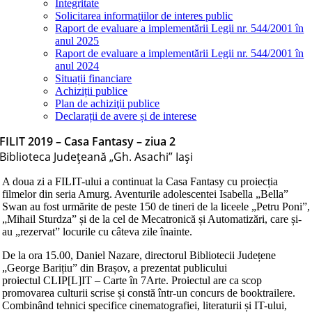
Integritate
Solicitarea informaţiilor de interes public
Raport de evaluare a implementării Legii nr. 544/2001 în
anul 2025
Raport de evaluare a implementării Legii nr. 544/2001 în
anul 2024
Situații financiare
Achiziții publice
Plan de achiziţii publice
Declarații de avere și de interese
FILIT 2019 – Casa Fantasy – ziua 2
Biblioteca Judeţeană „Gh. Asachi” Iaşi
A doua zi a FILIT-ului a continuat la Casa Fantasy cu proiecția
filmelor din seria Amurg. Aventurile adolescentei Isabella „Bella”
Swan au fost urmărite de peste 150 de tineri de la liceele „Petru Poni”,
„Mihail Sturdza” și de la cel de Mecatronică și Automatizări, care și-
au „rezervat” locurile cu câteva zile înainte.
De la ora 15.00, Daniel Nazare, directorul Bibliotecii Județene
„George Barițiu” din Brașov, a prezentat publicului
proiectul
CLIP[L]IT – Carte în 7Arte. Proiectul are ca scop
promovarea culturii scrise și constă într-un concurs de booktrailere.
Combinând tehnici specifice cinematografiei, literaturii și IT-ului,