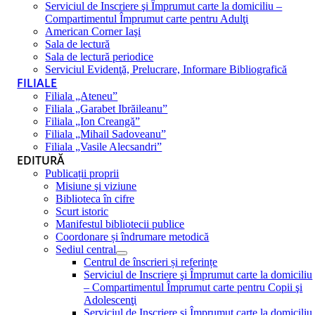
Serviciul de Inscriere şi Împrumut carte la domiciliu –
Compartimentul Împrumut carte pentru Adulţi
American Corner Iaşi
Sala de lectură
Sala de lectură periodice
Serviciul Evidenţă, Prelucrare, Informare Bibliografică
FILIALE
Filiala „Ateneu”
Filiala „Garabet Ibrăileanu”
Filiala „Ion Creangă”
Filiala „Mihail Sadoveanu”
Filiala „Vasile Alecsandri”
EDITURĂ
Publicații proprii
Misiune şi viziune
Biblioteca în cifre
Scurt istoric
Manifestul bibliotecii publice
Coordonare și îndrumare metodică
Sediul central
Centrul de înscrieri și referințe
Serviciul de Inscriere şi Împrumut carte la domiciliu
– Compartimentul Împrumut carte pentru Copii şi
Adolescenţi
Serviciul de Inscriere şi Împrumut carte la domiciliu