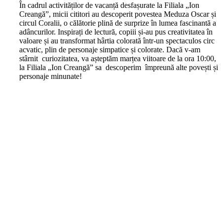
În cadrul activităților de vacanță desfașurate la Filiala „Ion
Creangă”, micii cititori au descoperit povestea Meduza Oscar și
circul Coralii, o călătorie plină de surprize în lumea fascinantă a
adâncurilor. Inspirați de lectură, copiii și-au pus creativitatea în
valoare și au transformat hârtia colorată într-un spectaculos circ
acvatic, plin de personaje simpatice și colorate. Dacă v-am
stârnit curiozitatea, va așteptăm marțea viitoare de la ora 10:00,
la Filiala „Ion Creangă” sa descoperim împreună alte povești și
personaje minunate!