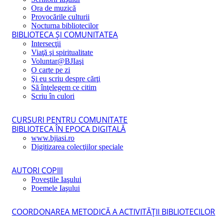
Ora de muzică
Provocările culturii
Nocturna bibliotecilor
BIBLIOTECA ŞI COMUNITATEA
Intersecţii
Viaţă şi spiritualitate
Voluntar@BJIaşi
O carte pe zi
Şi eu scriu despre cărţi
Să înţelegem ce citim
Scriu în culori
CURSURI PENTRU COMUNITATE
BIBLIOTECA ÎN EPOCA DIGITALĂ
www.bjiasi.ro
Digitizarea colecţiilor speciale
AUTORI COPIII
Poveştile Iaşului
Poemele Iaşului
COORDONAREA METODICĂ A ACTIVITĂŢII BIBLIOTECILOR