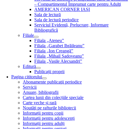
– Compartimentul Împrumut carte pentru Adulţi
AMERICAN CORNER IAŞI
Sala de lectură
Sala de lectură periodice
Serviciul Evidenţă, Prelucrare, Informare
Bibliografică
Filiale
Filiala „Ateneu”
Filiala „Garabet Ibrăileanu”
Filiala „Ion Creangă”
Filiala „Mihail Sadoveanu”
Filiala „Vasile Alecsandri”
Editură
Publicații proprii
Pagina cititorului
Abonamente publicaţii periodice
Servicii
Anuare, bibliografii
Cartea lunii din colecțiile speciale
Carte veche și rară
Noutăţi pe rafturile bibliotecii
Informații pentru copii
Informații pentru adolescenți
Informații pentru adulți
Informații pentru seniori