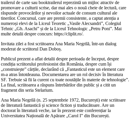
trailerul de carte sau booktrailerul reprezintă un mijloc atractiv de
promovare a culturii scrise, dar mai ales o nouă cheie de lectură, care
răspunde provocărilor și nevoilor actuale de consum cultural ale
tinerilor. Concursul, care are premii consistente, a captat atenția a
numeroși elevi de la Liceul Teoretic „Vasile Alecsandri”, Colegiul
Tehnic „Gh. Asachi” și de la Liceul Tehnologic „Petru Poni”. Mai
multe detalii despre concurs: https://cliplit.ro/.
Invitata zilei a fost scriitoarea Ana Maria Negrilă, într-un dialog
moderat de scriitorul Dan Doboș.
Publicul prezent a aflat detalii despre perioada de început, despre
condiția scriitorului profesionist din România, despre cum își
„construiește” cărțile, declarând că „Fantasticul este un element care
m-a atras întotdeauna. Documentarea are un rol decisiv în literatura
SF. Trebuie să fii la curent cu toate noutățile în materie de tehnologie”.
La final, scriitoarea a răspuns întrebărilor din public și a citit un
fragment din seria Stelarium.
Ana Maria Negrilă (n. 25 septembrie 1972, București) este scriitoare
de literatură fantastică și science fiction și traducătoare. Are un
doctorat în literatură veche, iar în prezent este conferențiar la
Universitatea Națională de Apărare „Carol I” din București.