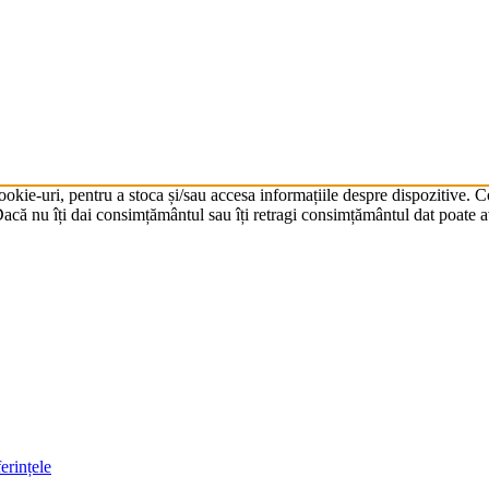
cookie-uri, pentru a stoca și/sau accesa informațiile despre dispozitive.
că nu îți dai consimțământul sau îți retragi consimțământul dat poate av
erințele