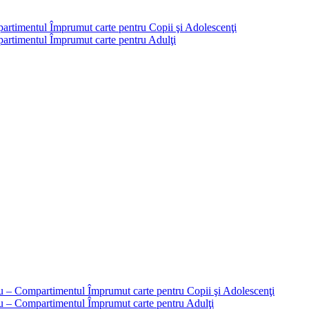
partimentul Împrumut carte pentru Copii şi Adolescenţi
mpartimentul Împrumut carte pentru Adulţi
liu – Compartimentul Împrumut carte pentru Copii şi Adolescenţi
liu – Compartimentul Împrumut carte pentru Adulţi