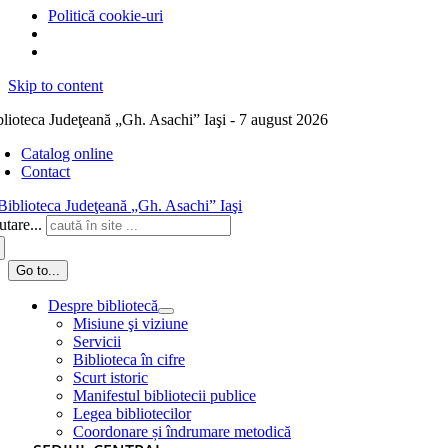
Politică cookie-uri
Skip to content
blioteca Judeţeană „Gh. Asachi” Iaşi - 7 august 2026
Catalog online
Contact
tare...
Go to...
Despre bibliotecă
Misiune şi viziune
Servicii
Biblioteca în cifre
Scurt istoric
Manifestul bibliotecii publice
Legea bibliotecilor
Coordonare și îndrumare metodică