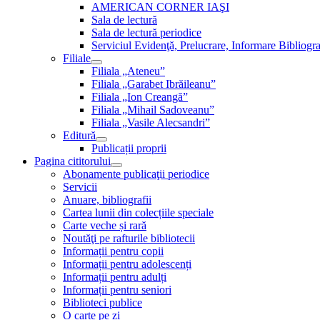
AMERICAN CORNER IAŞI
Sala de lectură
Sala de lectură periodice
Serviciul Evidenţă, Prelucrare, Informare Bibliogra
Filiale
Filiala „Ateneu”
Filiala „Garabet Ibrăileanu”
Filiala „Ion Creangă”
Filiala „Mihail Sadoveanu”
Filiala „Vasile Alecsandri”
Editură
Publicații proprii
Pagina cititorului
Abonamente publicaţii periodice
Servicii
Anuare, bibliografii
Cartea lunii din colecțiile speciale
Carte veche și rară
Noutăţi pe rafturile bibliotecii
Informații pentru copii
Informații pentru adolescenți
Informații pentru adulți
Informații pentru seniori
Biblioteci publice
O carte pe zi