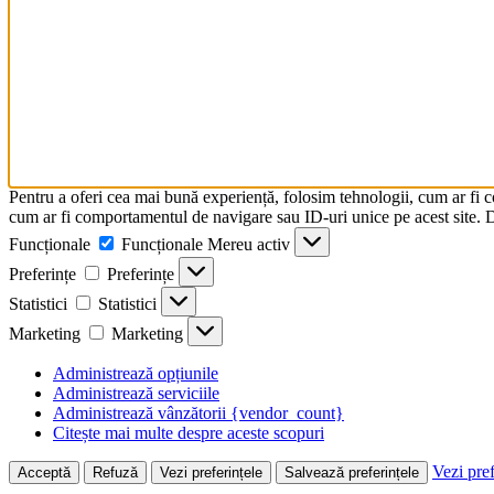
Pentru a oferi cea mai bună experiență, folosim tehnologii, cum ar fi 
cum ar fi comportamentul de navigare sau ID-uri unice pe acest site. Da
Funcționale
Funcționale
Mereu activ
Preferințe
Preferințe
Statistici
Statistici
Marketing
Marketing
Administrează opțiunile
Administrează serviciile
Administrează vânzătorii {vendor_count}
Citește mai multe despre aceste scopuri
Vezi pref
Acceptă
Refuză
Vezi preferințele
Salvează preferințele