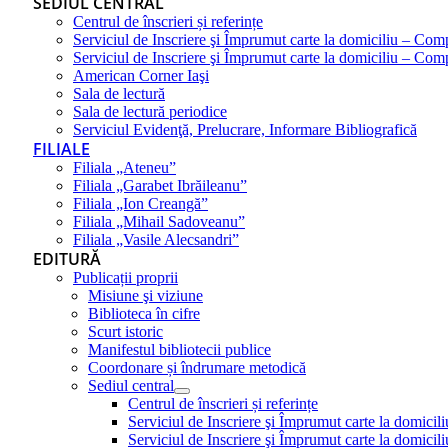
SEDIUL CENTRAL
Centrul de înscrieri și referințe
Serviciul de Inscriere şi Împrumut carte la domiciliu – Com
Serviciul de Inscriere şi Împrumut carte la domiciliu – Co
American Corner Iaşi
Sala de lectură
Sala de lectură periodice
Serviciul Evidenţă, Prelucrare, Informare Bibliografică
FILIALE
Filiala „Ateneu”
Filiala „Garabet Ibrăileanu”
Filiala „Ion Creangă”
Filiala „Mihail Sadoveanu”
Filiala „Vasile Alecsandri”
EDITURĂ
Publicații proprii
Misiune şi viziune
Biblioteca în cifre
Scurt istoric
Manifestul bibliotecii publice
Coordonare și îndrumare metodică
Sediul central
Centrul de înscrieri și referințe
Serviciul de Inscriere şi Împrumut carte la domici
Serviciul de Inscriere şi Împrumut carte la domici