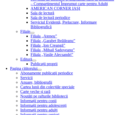
– Compartimentul Împrumut carte pentru Adulţi
AMERICAN CORNER IAŞI
Sala de lectură
Sala de lectură periodice
Serviciul Evidenţă, Prelucrare, Informare
Bibliografică
Filiale
Filiala „Ateneu”
Filiala „Garabet Ibrăileanu”
Filiala „Ion Creangă”
Filiala „Mihail Sadoveanu”
Filiala „Vasile Alecsandri”
Editură
Publicații proprii
Pagina cititorului
Abonamente publicaţii periodice
Servicii
Anuare, bibliografii
Cartea lunii din colecțiile speciale
Carte veche și rară
Noutăţi pe rafturile bibliotecii
Informații pentru copii
Informații pentru adolescenți
Informații pentru adulți
Informații pentru seniori