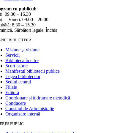
gram cu publicul:
i: 09.30 – 16.30
ți – Vineri: 09.00 – 20.00
bătă: 8.30 – 15.30
inică, Sărbători legale: Închis
SPRE BIBLIOTECĂ
Misiune şi viziune
Servicii
Biblioteca în cifre
Scurt istoric
Manifestul bibliotecii publice
Legea bibliotecilor
Sediul central
Filiale
Editură
Coordonare și îndrumare metodică
Conducere
Consiliul de Administrație
Organizare internă
ERES PUBLIC