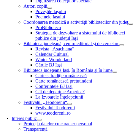
Digitizarea colecţiilor speciale
Autori copiii
Poveştile Iaşului
Poemele Iaşului
Coordonarea metodică a activităţii bibliotecilor din judeţ
ProBiblioteca
Strategia de dezvoltare a sistemului de biblioteci
publice din judeţul Iaşi
Biblioteca judeţeană, centru editorial şi de cercetare
Revista „Asachiana”
Calendar Cultural
Winter Wonderland
Cărţile BJ Iaşi
Biblioteca judeţeană Iaşi, în România şi în lume
Carte şi tradiţie românească
Carte românească pretutindeni
Conferințele BJ Iași
Cât de departe e America?
La Izvoarele Înţelepciunii
Festivalul „Teodorenii“
Festivalul Teodorenii
www.teodorenii.ro
Interes public
Protecția datelor cu caracter personal
Transparență