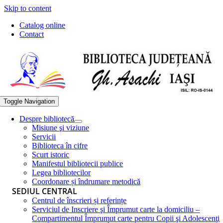
Skip to content
Catalog online
Contact
Toggle Navigation
Despre bibliotecă
Misiune şi viziune
Servicii
Biblioteca în cifre
Scurt istoric
Manifestul bibliotecii publice
Legea bibliotecilor
Coordonare și îndrumare metodică
SEDIUL CENTRAL
Centrul de înscrieri și referințe
Serviciul de Inscriere şi Împrumut carte la domiciliu –
Compartimentul Împrumut carte pentru Copii şi Adolescenţi