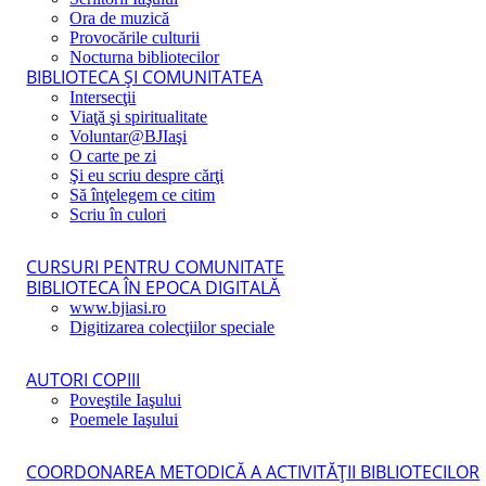
Ora de muzică
Provocările culturii
Nocturna bibliotecilor
BIBLIOTECA ŞI COMUNITATEA
Intersecţii
Viaţă şi spiritualitate
Voluntar@BJIaşi
O carte pe zi
Şi eu scriu despre cărţi
Să înţelegem ce citim
Scriu în culori
CURSURI PENTRU COMUNITATE
BIBLIOTECA ÎN EPOCA DIGITALĂ
www.bjiasi.ro
Digitizarea colecţiilor speciale
AUTORI COPIII
Poveştile Iaşului
Poemele Iaşului
COORDONAREA METODICĂ A ACTIVITĂŢII BIBLIOTECILOR