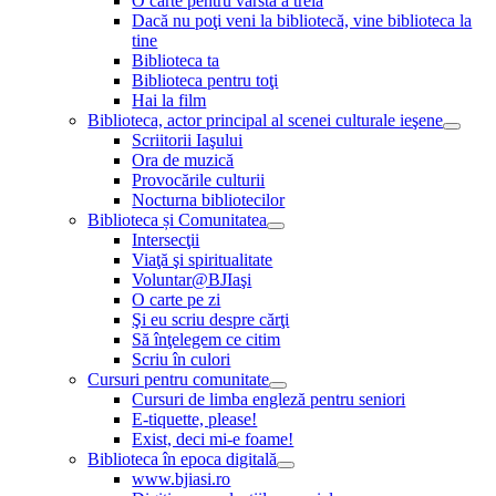
O carte pentru vârsta a treia
Dacă nu poţi veni la bibliotecă, vine biblioteca la
tine
Biblioteca ta
Biblioteca pentru toţi
Hai la film
Biblioteca, actor principal al scenei culturale ieşene
Scriitorii Iaşului
Ora de muzică
Provocările culturii
Nocturna bibliotecilor
Biblioteca și Comunitatea
Intersecţii
Viaţă şi spiritualitate
Voluntar@BJIaşi
O carte pe zi
Şi eu scriu despre cărţi
Să înţelegem ce citim
Scriu în culori
Cursuri pentru comunitate
Cursuri de limba engleză pentru seniori
E-tiquette, please!
Exist, deci mi-e foame!
Biblioteca în epoca digitală
www.bjiasi.ro