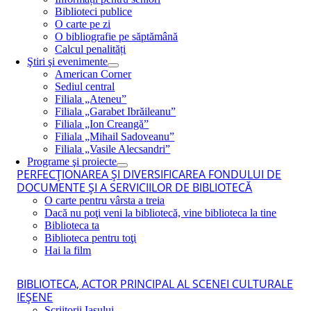
Biblioteci publice
O carte pe zi
O bibliografie pe săptămână
Calcul penalități
Ştiri şi evenimente
American Corner
Sediul central
Filiala „Ateneu”
Filiala „Garabet Ibrăileanu”
Filiala „Ion Creangă”
Filiala „Mihail Sadoveanu”
Filiala „Vasile Alecsandri”
Programe şi proiecte
PERFECŢIONAREA ŞI DIVERSIFICAREA FONDULUI DE
DOCUMENTE ŞI A SERVICIILOR DE BIBLIOTECĂ
O carte pentru vârsta a treia
Dacă nu poţi veni la bibliotecă, vine biblioteca la tine
Biblioteca ta
Biblioteca pentru toţi
Hai la film
BIBLIOTECA, ACTOR PRINCIPAL AL SCENEI CULTURALE
IEŞENE
Scriitorii Iaşului