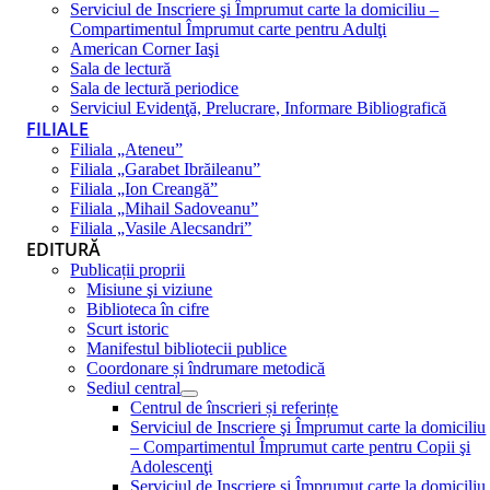
Serviciul de Inscriere şi Împrumut carte la domiciliu –
Compartimentul Împrumut carte pentru Adulţi
American Corner Iaşi
Sala de lectură
Sala de lectură periodice
Serviciul Evidenţă, Prelucrare, Informare Bibliografică
FILIALE
Filiala „Ateneu”
Filiala „Garabet Ibrăileanu”
Filiala „Ion Creangă”
Filiala „Mihail Sadoveanu”
Filiala „Vasile Alecsandri”
EDITURĂ
Publicații proprii
Misiune şi viziune
Biblioteca în cifre
Scurt istoric
Manifestul bibliotecii publice
Coordonare și îndrumare metodică
Sediul central
Centrul de înscrieri și referințe
Serviciul de Inscriere şi Împrumut carte la domiciliu
– Compartimentul Împrumut carte pentru Copii şi
Adolescenţi
Serviciul de Inscriere şi Împrumut carte la domiciliu