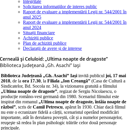
Integritate
Solicitarea informaţiilor de interes public
Raport de evaluare a implementării Legii nr. 544/2001 în
anul 2025
Raport de evaluare a implementării Legii nr. 544/2001 în
anul 2024
Situații financiare
Achiziții publice
Plan de achiziţii publice
Declarații de avere și de interese
Cerneală și Celuloid: „Ultima noapte de dragoste”
Biblioteca Judeţeană „Gh. Asachi” Iaşi
Biblioteca Județeană „Gh. Asachi” Iași
invită publicul
joi, 17 mai
2018
, de la
ora 17.30
, la
Filiala „Ion Creangă”
(Casa de Cultură a
Sindicatelor, Bd. Socola nr. 34), la vizionarea gratuită a filmului
„Ultima noapte de dragoste”
, regizat de Sergiu Nicolaescu, o
producție româno-vest germană din 1980. Scenariul filmului este
inspirat din romanul
„Ultima noapte de dragoste, întâia noapte de
război”
, scris de
Camil Petrescu
, apărut în 1930. Chiar dacă filmul
nu este o ecranizare fidelă a cărții, scenaristul operând modificări
importante, atât în derularea poveștii, cât și a numelor personajelor,
reuşeşte să redea în plan psihologic trăirile celor două personaje
principale.