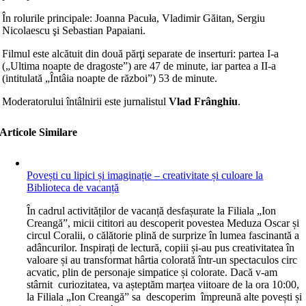
În rolurile principale: Joanna Pacuła, Vladimir Găitan, Sergiu
Nicolaescu şi Sebastian Papaiani.
Filmul este alcătuit din două părţi separate de inserturi: partea I-a
(„Ultima noapte de dragoste”) are 47 de minute, iar partea a II-a
(intitulată „Întâia noapte de război”) 53 de minute.
Moderatorului întâlnirii este jurnalistul
Vlad Frânghiu
.
Articole Similare
Povești cu lipici și imaginație – creativitate și culoare la
Biblioteca de vacanță
În cadrul activităților de vacanță desfașurate la Filiala „Ion
Creangă”, micii cititori au descoperit povestea Meduza Oscar și
circul Coralii, o călătorie plină de surprize în lumea fascinantă a
adâncurilor. Inspirați de lectură, copiii și-au pus creativitatea în
valoare și au transformat hârtia colorată într-un spectaculos circ
acvatic, plin de personaje simpatice și colorate. Dacă v-am
stârnit curiozitatea, va așteptăm marțea viitoare de la ora 10:00,
la Filiala „Ion Creangă” sa descoperim împreună alte povești și