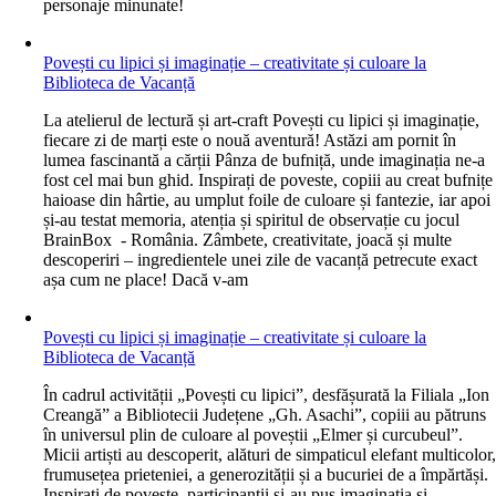
personaje minunate!
Povești cu lipici și imaginație – creativitate și culoare la
Biblioteca de Vacanță
L
a atelierul de lectură și art-craft Povești cu lipici și imaginație,
fiecare zi de marți este o nouă aventură! Astăzi am pornit în
lumea fascinantă a cărții Pânza de bufniță, unde imaginația ne-a
fost cel mai bun ghid. Inspirați de poveste, copiii au creat bufnițe
haioase din hârtie, au umplut foile de culoare și fantezie, iar apoi
și-au testat memoria, atenția și spiritul de observație cu jocul
BrainBox - România. Zâmbete, creativitate, joacă și multe
descoperiri – ingredientele unei zile de vacanță petrecute exact
așa cum ne place! Dacă v-am
Povești cu lipici și imaginație – creativitate și culoare la
Biblioteca de Vacanță
În cadrul activității „Povești cu lipici”, desfășurată la Filiala „Ion
Creangă” a Bibliotecii Județene „Gh. Asachi”, copiii au pătruns
în universul plin de culoare al poveștii „Elmer și curcubeul”.
Micii artiști au descoperit, alături de simpaticul elefant multicolor
frumusețea prieteniei, a generozității și a bucuriei de a împărtăși.
Inspirați de poveste, participanții și-au pus imaginația și