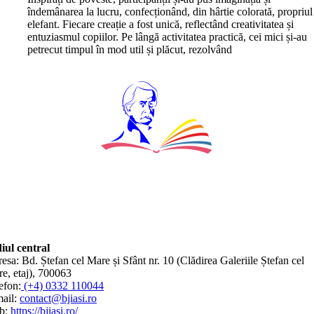
îndemânarea la lucru, confecționând, din hârtie colorată, propriul
elefant. Fiecare creație a fost unică, reflectând creativitatea și
entuziasmul copiilor. Pe lângă activitatea practică, cei mici și-au
petrecut timpul în mod util și plăcut, rezolvând
iul central
esa: Bd. Ștefan cel Mare și Sfânt nr. 10 (Clădirea Galeriile Ștefan cel
e, etaj), 700063
efon:
(+4) 0332 110044
ail:
contact@bjiasi.ro
b:
https://bjiasi.ro/