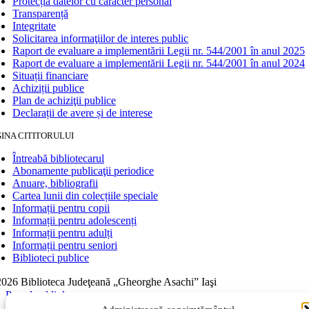
Protecția datelor cu caracter personal
Transparență
Integritate
Solicitarea informaţiilor de interes public
Raport de evaluare a implementării Legii nr. 544/2001 în anul 2025
Raport de evaluare a implementării Legii nr. 544/2001 în anul 2024
Situații financiare
Achiziții publice
Plan de achiziţii publice
Declarații de avere și de interese
INA CITITORULUI
Întreabă bibliotecarul
Abonamente publicaţii periodice
Anuare, bibliografii
Cartea lunii din colecțiile speciale
Informații pentru copii
Informații pentru adolescenți
Informații pentru adulți
Informații pentru seniori
Biblioteci publice
026 Biblioteca Judeţeană „Gheorghe Asachi” Iaşi
Page load link
Go to Top