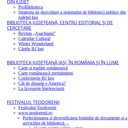
DIN JUDEŢ
ProBiblioteca
Strategia de dezvoltare a sistemului de biblioteci publice din
judeţul Iaşi
BIBLIOTECA JUDEŢEANĂ, CENTRU EDITORIAL ŞI DE
CERCETARE
Revista „Asachiana”
Calendar Cultural
Winter Wonderland
Cărţile BJ Iaşi
BIBLIOTECA JUDEŢEANĂ IAŞI, ÎN ROMÂNIA ŞI ÎN LUME
Carte şi tradiţie românească
Carte românească pretutindeni
Conferințele BJ Iași
Cât de departe e America?
La Izvoarele Înţelepciunii
FESTIVALUL TEODORENII
Festivalul Teodorenii
www.teodorenii.ro
Perfecţionarea şi diversificarea fondului de documente şi a
serviciilor de bibliotecă