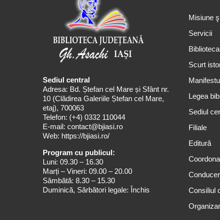
Misiune ş
Servicii
Biblioteca
Scurt isto
Sediul central
Manifestul
Adresa: Bd. Ștefan cel Mare și Sfânt nr.
Legea bibl
10 (Clădirea Galeriile Ștefan cel Mare,
etaj), 700063
Sediul cen
Telefon:
(+4) 0332 110044
E-mail:
contact@bjiasi.ro
Filiale
Web:
https://bjiasi.ro/
Editură
Program cu publicul:
Coordona
Luni: 09.30 – 16.30
Marți – Vineri: 09.00 – 20.00
Conduce
Sâmbătă: 8.30 – 15.30
Duminică, Sărbători legale: Închis
Consiliul 
Organizar