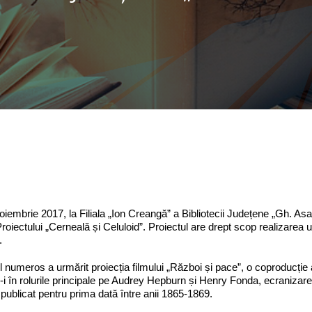
noiembrie 2017, la Filiala „Ion Creangă” a Bibliotecii Județene „Gh. Asach
 Proiectului „Cerneală și Celuloid”. Proiectul are drept scop realizarea
.
l numeros a urmărit proiecția filmului „Război și pace”, o coproducție a
i în rolurile principale pe Audrey Hepburn și Henry F
onda, ecranizare
, publicat pentru prima dată între anii 1865-1869.