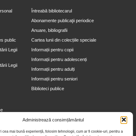
ersonal
Întreabă bibliotecarul
Abonamente publicaţii periodice
Anuare, bibliografii
es public
Cartea lunii din colecțiile speciale
rii Legii
Informații pentru copii
Informații pentru adolescenți
rii Legii
Informații pentru adulți
Informații pentru seniori
Biblioteci publice
se
Administrează consimțământul
ri cea mai bună experiență, folosim tehnologii, cum ar fi cookie-uri, pentru a