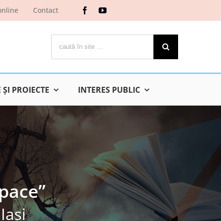
online
Contact
Cautare...
ŞI PROIECTE
INTERES PUBLIC
 pace”
Iaşi