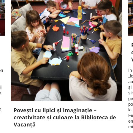
on
În
„I
au
i
și
a
si
ge
po
Povești cu lipici și imaginație –
0,
la
Fi
creativitate și culoare la Biblioteca de
en
Vacanță
mi