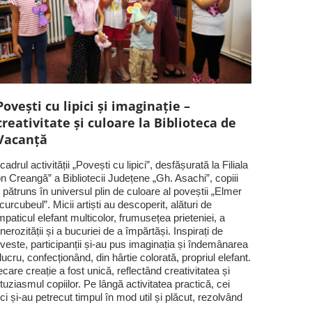
Povești cu lipici și imaginație –
creativitate și culoare la Biblioteca de
Vacanță
 cadrul activității „Povești cu lipici”, desfășurată la Filiala
on Creangă” a Bibliotecii Județene „Gh. Asachi”, copiii
 pătruns în universul plin de culoare al poveștii „Elmer
 curcubeul”. Micii artiști au descoperit, alături de
mpaticul elefant multicolor, frumusețea prieteniei, a
nerozității și a bucuriei de a împărtăși. Inspirați de
veste, participanții și-au pus imaginația și îndemânarea
 lucru, confecționând, din hârtie colorată, propriul elefant.
ecare creație a fost unică, reflectând creativitatea și
tuziasmul copiilor. Pe lângă activitatea practică, cei
ci și-au petrecut timpul în mod util și plăcut, rezolvând