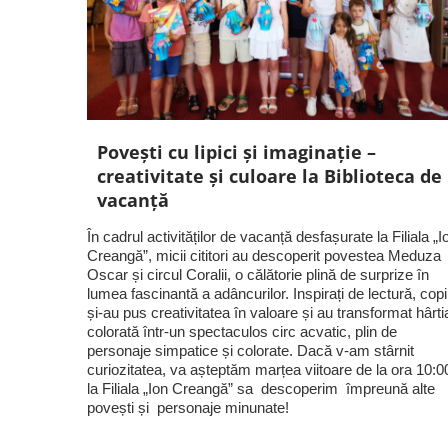
Povești cu lipici și imaginație –
creativitate și culoare la Biblioteca de
vacanță
În cadrul activităților de vacanță desfașurate la Filiala „I
Creangă”, micii cititori au descoperit povestea Meduza
Oscar și circul Coralii, o călătorie plină de surprize în
lumea fascinantă a adâncurilor. Inspirați de lectură, copii
și-au pus creativitatea în valoare și au transformat hârti
colorată într-un spectaculos circ acvatic, plin de
personaje simpatice și colorate. Dacă v-am stârnit
curiozitatea, va așteptăm marțea viitoare de la ora 10:0
la Filiala „Ion Creangă” sa descoperim împreună alte
povești și personaje minunate!