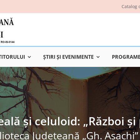
Catalog 
TITORULUI
ŞTIRI ŞI EVENIMENTE
PROGRAME 
ală și celuloid: „Război și
lioteca Judeţeană „Gh. Asachi” 