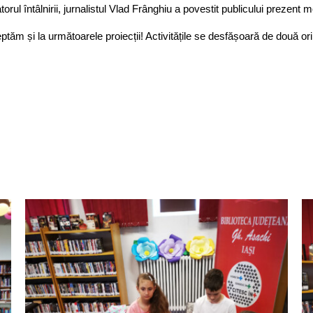
orul întâlnirii, jurnalistul Vlad Frânghiu a povestit publicului prezent
ptăm și la următoarele proiecții! Activitățile se desfășoară de două or