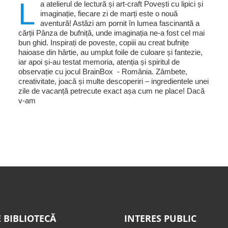
L
a atelierul de lectură și art-craft Povești cu lipici și
imaginație, fiecare zi de marți este o nouă
aventură! Astăzi am pornit în lumea fascinantă a
cărții Pânza de bufniță, unde imaginația ne-a fost cel mai
bun ghid. Inspirați de poveste, copiii au creat bufnițe
haioase din hârtie, au umplut foile de culoare și fantezie,
iar apoi și-au testat memoria, atenția și spiritul de
observație cu jocul BrainBox - România. Zâmbete,
creativitate, joacă și multe descoperiri – ingredientele unei
zile de vacanță petrecute exact așa cum ne place! Dacă
v-am
 BIBLIOTECĂ
INTERES PUBLIC