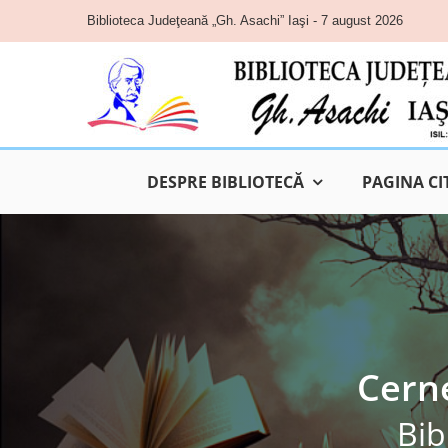
Skip
Biblioteca Judeţeană „Gh. Asachi” Iaşi - 7 august 2026
to
content
DESPRE BIBLIOTECĂ
PAGINA CI
Cerne
Bib