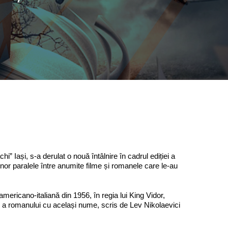
i” Iași, s-a derulat o nouă întâlnire în cadrul ediției a
 unor paralele între anumite filme și romanele care le-au
mericano-italiană din 1956, în regia lui King Vidor,
 a romanului cu același nume, scris de Lev Nikolaevici