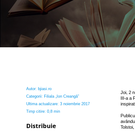
Autor:
bjiasi.ro
Joi, 2 
Categorii:
Filiala „Ion Creangă”
III-a a
inspirat
Ultima actualizare: 3 noiembrie 2017
Timp citire: 0,8 min
Publicu
avându-
Distribuie
Tolstoi