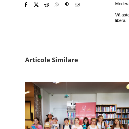
Moderat
Vă aște
liberă.
Articole Similare