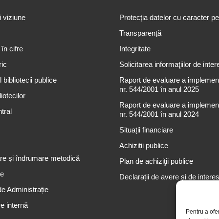
i viziune
Protecția datelor cu caracter p
Transparență
 în cifre
Integritate
ric
Solicitarea informaţiilor de inter
 bibliotecii publice
Raport de evaluare a implementă
nr. 544/2001 în anul 2025
iotecilor
Raport de evaluare a implementă
tral
nr. 544/2001 în anul 2024
Situații financiare
Achiziții publice
re și îndrumare metodică
Plan de achiziţii publice
re
Declarații de avere și de intere
de Administrație
e internă
Pentru a ofe