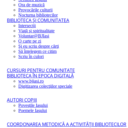
Ora de muzică
Provocările culturii
Nocturna bibliotecilor
BIBLIOTECA ŞI COMUNITATEA
Intersecţii
Viaţă şi spiritualitate
Voluntar@BJIaşi
O carte pe zi
Şi eu scriu despre cărţi
Să înţelegem ce citim
Scriu în culori
CURSURI PENTRU COMUNITATE
BIBLIOTECA ÎN EPOCA DIGITALĂ
www.bjiasi.ro
Digitizarea colecţiilor speciale
AUTORI COPIII
Poveştile Iaşului
Poemele Iaşului
COORDONAREA METODICĂ A ACTIVITĂŢII BIBLIOTECILOR