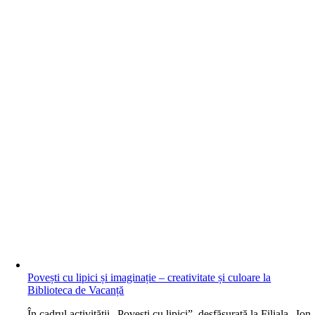
Povești cu lipici și imaginație – creativitate și culoare la
Biblioteca de Vacanță
În cadrul activității „Povești cu lipici”, desfășurată la Filiala „Ion