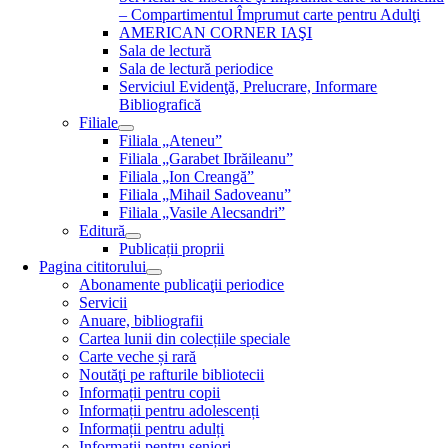
– Compartimentul Împrumut carte pentru Adulţi
AMERICAN CORNER IAŞI
Sala de lectură
Sala de lectură periodice
Serviciul Evidenţă, Prelucrare, Informare
Bibliografică
Filiale
Filiala „Ateneu”
Filiala „Garabet Ibrăileanu”
Filiala „Ion Creangă”
Filiala „Mihail Sadoveanu”
Filiala „Vasile Alecsandri”
Editură
Publicații proprii
Pagina cititorului
Abonamente publicaţii periodice
Servicii
Anuare, bibliografii
Cartea lunii din colecțiile speciale
Carte veche și rară
Noutăţi pe rafturile bibliotecii
Informații pentru copii
Informații pentru adolescenți
Informații pentru adulți
Informații pentru seniori