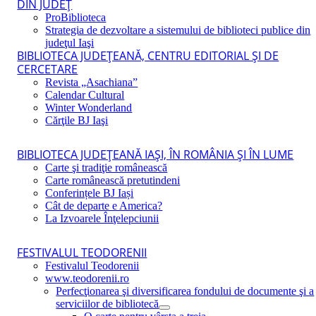
DIN JUDEŢ
ProBiblioteca
Strategia de dezvoltare a sistemului de biblioteci publice din
judeţul Iaşi
BIBLIOTECA JUDEŢEANĂ, CENTRU EDITORIAL ŞI DE
CERCETARE
Revista „Asachiana”
Calendar Cultural
Winter Wonderland
Cărţile BJ Iaşi
BIBLIOTECA JUDEŢEANĂ IAŞI, ÎN ROMÂNIA ŞI ÎN LUME
Carte şi tradiţie românească
Carte românească pretutindeni
Conferințele BJ Iași
Cât de departe e America?
La Izvoarele Înţelepciunii
FESTIVALUL TEODORENII
Festivalul Teodorenii
www.teodorenii.ro
Perfecţionarea şi diversificarea fondului de documente şi a
serviciilor de bibliotecă