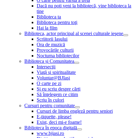
O carte pentru vârsta a treia
Dacă nu poţi veni la bibliotecă, vine biblioteca la
tine
Biblioteca ta
Biblioteca pentru toţi
Hai la film
Biblioteca, actor principal al scenei culturale ieşene
Scriitorii Iaşului
Ora de muzică
Provocările culturii
Nocturna bibliotecilor
Biblioteca și Comunitatea
Intersecţii
Viaţă şi spiritualitate
Voluntar@BJIaşi
O carte pe zi
Şi eu scriu despre cărţi
Să înţelegem ce citim
Scriu în culori
Cursuri pentru comunitate
Cursuri de limba engleză pentru seniori
E-tiquette, please!
Exist, deci mi-e foame!
Biblioteca în epoca digitală
www.bjiasi.ro