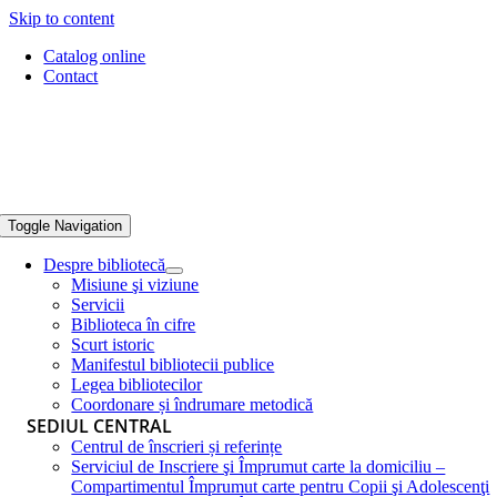
Skip to content
Catalog online
Contact
Toggle Navigation
Despre bibliotecă
Misiune şi viziune
Servicii
Biblioteca în cifre
Scurt istoric
Manifestul bibliotecii publice
Legea bibliotecilor
Coordonare și îndrumare metodică
SEDIUL CENTRAL
Centrul de înscrieri și referințe
Serviciul de Inscriere şi Împrumut carte la domiciliu –
Compartimentul Împrumut carte pentru Copii şi Adolescenţi