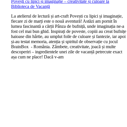
Povești cu lipici și imaginație – creativitate și culoare la
Biblioteca de Vacanță
L
a atelierul de lectură și art-craft Povești cu lipici și imaginație,
fiecare zi de marți este o nouă aventură! Astăzi am pornit în
lumea fascinantă a cărții Pânza de bufniță, unde imaginația ne-a
fost cel mai bun ghid. Inspirați de poveste, copiii au creat bufnițe
haioase din hârtie, au umplut foile de culoare și fantezie, iar apoi
și-au testat memoria, atenția și spiritul de observație cu jocul
BrainBox - România. Zâmbete, creativitate, joacă și multe
descoperiri – ingredientele unei zile de vacanță petrecute exact
așa cum ne place! Dacă v-am