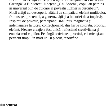
Creangă” a Bibliotecii Județene „Gh. Asachi”, copiii au pătruns
în universul plin de culoare al poveștii „Elmer și curcubeul”.
Micii artiști au descoperit, alături de simpaticul elefant multicolor
frumusețea prieteniei, a generozității și a bucuriei de a împărtăși.
Inspirați de poveste, participanții și-au pus imaginația și
îndemânarea la lucru, confecționând, din hârtie colorată, propriul
elefant. Fiecare creație a fost unică, reflectând creativitatea și
entuziasmul copiilor. Pe lângă activitatea practică, cei mici și-au
petrecut timpul în mod util și plăcut, rezolvând
iul central