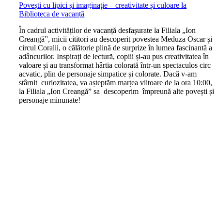
Povești cu lipici și imaginație – creativitate și culoare la
Biblioteca de vacanță
În cadrul activităților de vacanță desfașurate la Filiala „Ion
Creangă”, micii cititori au descoperit povestea Meduza Oscar și
circul Coralii, o călătorie plină de surprize în lumea fascinantă a
adâncurilor. Inspirați de lectură, copiii și-au pus creativitatea în
valoare și au transformat hârtia colorată într-un spectaculos circ
acvatic, plin de personaje simpatice și colorate. Dacă v-am
stârnit curiozitatea, va așteptăm marțea viitoare de la ora 10:00,
la Filiala „Ion Creangă” sa descoperim împreună alte povești și
personaje minunate!