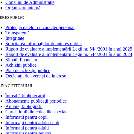
Consiliul de Administrație
Organizare internă
ERES PUBLIC
Protecția datelor cu caracter personal
Transparență
Integritate
Solicitarea informaţiilor de interes public
Raport de evaluare a implementării Legii nr. 544/2001 în anul 2025
Raport de evaluare a implementării Legii nr. 544/2001 în anul 2024
Situații financiare
Achiziții publice
Plan de achiziţii publice
Declarații de avere și de interese
INA CITITORULUI
Întreabă bibliotecarul
Abonamente publicaţii periodice
Anuare, bibliografii
Cartea lunii din colecțiile speciale
Informații pentru copii
Informații pentru adolescenți
Informații pentru adulți
Informații pentru seniori