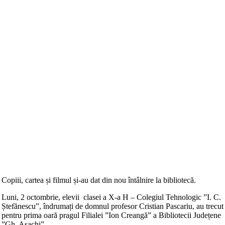
Copiii, cartea și filmul și-au dat din nou întâlnire la bibliotecă.
Luni, 2 octombrie, elevii clasei a X-a H – Colegiul Tehnologic ”I. C.
Ștefănescu”, îndrumați de domnul profesor Cristian Pascariu, au trecut
pentru prima oară pragul Filialei ”Ion Creangă” a Bibliotecii Județene
”Gh. Asachi”.