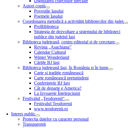
Digitizarea colecţiilor speciale
Autori copiii
Poveştile Iaşului
Poemele Iaşului
Coordonarea metodică a activităţii bibliotecilor din judeţ
ProBiblioteca
Strategia de dezvoltare a sistemului de biblioteci
publice din judeţul Iaşi
Biblioteca judeţeană, centru editorial şi de cercetare
Revista „Asachiana”
Calendar Cultural
Winter Wonderland
Cărţile BJ Iaşi
Biblioteca judeţeană Iaşi, în România şi în lume
Carte şi tradiţie românească
Carte românească pretutindeni
Conferințele BJ Iași
Cât de departe e America?
La Izvoarele Înţelepciunii
Festivalul „Teodorenii“
Festivalul Teodorenii
www.teodorenii.ro
Interes public
Protecția datelor cu caracter personal
Transparență