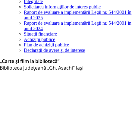
Integritate
Solicitarea informaţiilor de interes public
Raport de evaluare a implementării Legii nr. 544/2001 în
anul 2025
Raport de evaluare a implementării Legii nr. 544/2001 în
anul 2024
Situații financiare
Achiziții publice
Plan de achiziţii publice
Declarații de avere și de interese
„Carte și film la bibliotecă”
Biblioteca Judeţeană „Gh. Asachi” Iaşi