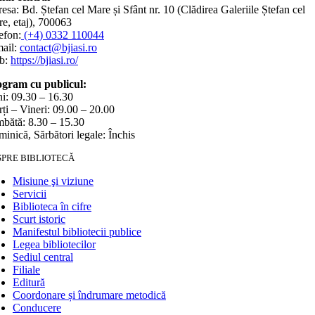
esa: Bd. Ștefan cel Mare și Sfânt nr. 10 (Clădirea Galeriile Ștefan cel
e, etaj), 700063
efon:
(+4) 0332 110044
ail:
contact@bjiasi.ro
b:
https://bjiasi.ro/
gram cu publicul:
i: 09.30 – 16.30
ți – Vineri: 09.00 – 20.00
bătă: 8.30 – 15.30
inică, Sărbători legale: Închis
SPRE BIBLIOTECĂ
Misiune şi viziune
Servicii
Biblioteca în cifre
Scurt istoric
Manifestul bibliotecii publice
Legea bibliotecilor
Sediul central
Filiale
Editură
Coordonare și îndrumare metodică
Conducere