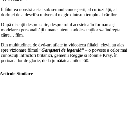
Întâlnirea noastră a stat sub semnul cunoașterii, al curiozității, al
dorinței de a descifra universul magic dintr-un templu al cărților.
După discuții despre carte, despre rolul acesteiea în formarea și
modelarea personalității umane, atenția adolescenților s-a îndreptat
către… film.
Din multitudinea de dvd-uri aflate în videoteca filialei, elevii au ales
spre vizionare filmul ”
Gangsteri de legendă”
– o poveste a celor mai
cunoscuți infractori britanici, gemenii Reggie și Ronnie Kray, în
perioada lor de glorie, de la jumătatea anilor ’60.
Articole Similare