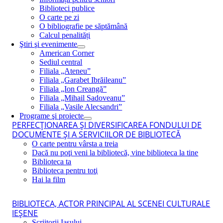
Biblioteci publice
O carte pe zi
O bibliografie pe săptămână
Calcul penalități
Ştiri şi evenimente
American Corner
Sediul central
Filiala „Ateneu”
Filiala „Garabet Ibrăileanu”
Filiala „Ion Creangă”
Filiala „Mihail Sadoveanu”
Filiala „Vasile Alecsandri”
Programe şi proiecte
PERFECŢIONAREA ŞI DIVERSIFICAREA FONDULUI DE
DOCUMENTE ŞI A SERVICIILOR DE BIBLIOTECĂ
O carte pentru vârsta a treia
Dacă nu poţi veni la bibliotecă, vine biblioteca la tine
Biblioteca ta
Biblioteca pentru toţi
Hai la film
BIBLIOTECA, ACTOR PRINCIPAL AL SCENEI CULTURALE
IEŞENE
Scriitorii Iaşului