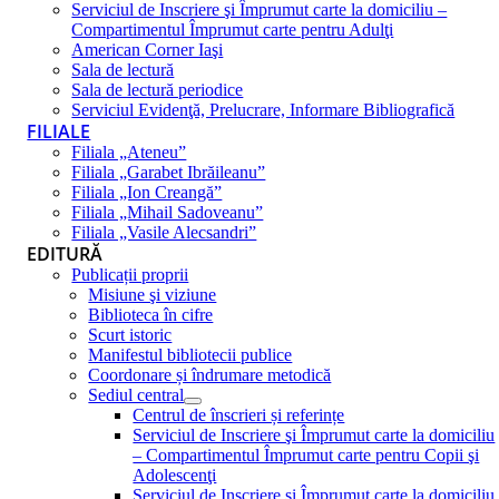
Serviciul de Inscriere şi Împrumut carte la domiciliu –
Compartimentul Împrumut carte pentru Adulţi
American Corner Iaşi
Sala de lectură
Sala de lectură periodice
Serviciul Evidenţă, Prelucrare, Informare Bibliografică
FILIALE
Filiala „Ateneu”
Filiala „Garabet Ibrăileanu”
Filiala „Ion Creangă”
Filiala „Mihail Sadoveanu”
Filiala „Vasile Alecsandri”
EDITURĂ
Publicații proprii
Misiune şi viziune
Biblioteca în cifre
Scurt istoric
Manifestul bibliotecii publice
Coordonare și îndrumare metodică
Sediul central
Centrul de înscrieri și referințe
Serviciul de Inscriere şi Împrumut carte la domiciliu
– Compartimentul Împrumut carte pentru Copii şi
Adolescenţi
Serviciul de Inscriere şi Împrumut carte la domiciliu