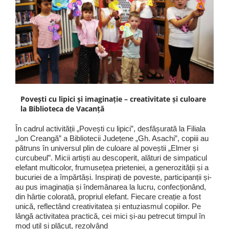
Povești cu lipici și imaginație – creativitate și culoare
la Biblioteca de Vacanță
În cadrul activității „Povești cu lipici”, desfășurată la Filiala
„Ion Creangă” a Bibliotecii Județene „Gh. Asachi”, copiii au
pătruns în universul plin de culoare al poveștii „Elmer și
curcubeul”. Micii artiști au descoperit, alături de simpaticul
elefant multicolor, frumusețea prieteniei, a generozității și a
bucuriei de a împărtăși. Inspirați de poveste, participanții și-
au pus imaginația și îndemânarea la lucru, confecționând,
din hârtie colorată, propriul elefant. Fiecare creație a fost
unică, reflectând creativitatea și entuziasmul copiilor. Pe
lângă activitatea practică, cei mici și-au petrecut timpul în
mod util și plăcut, rezolvând