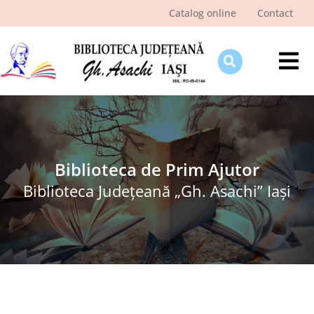
Skip
Catalog online
Contact
to
content
Tog
Nav
Despre bibliotecă
Pagina cititorului
Ştiri şi evenimente
Biblioteca de Prim Ajutor
Biblioteca Judeţeană „Gh. Asachi” Iaşi
Programe şi proiecte
Interes public