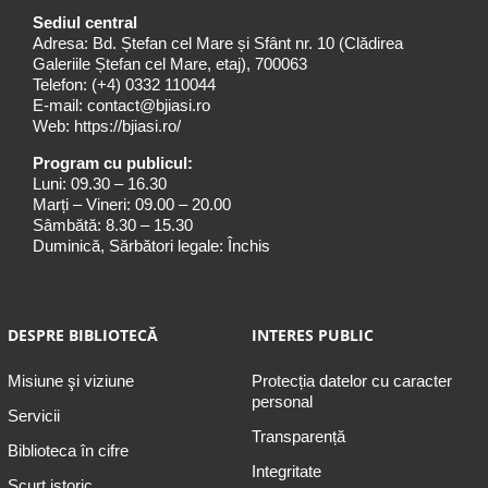
Sediul central
Adresa: Bd. Ștefan cel Mare și Sfânt nr. 10 (Clădirea
Galeriile Ștefan cel Mare, etaj), 700063
Telefon:
(+4) 0332 110044
E-mail:
contact@bjiasi.ro
Web:
https://bjiasi.ro/
Program cu publicul:
Luni: 09.30 – 16.30
Marți – Vineri: 09.00 – 20.00
Sâmbătă: 8.30 – 15.30
Duminică, Sărbători legale: Închis
DESPRE BIBLIOTECĂ
INTERES PUBLIC
Misiune şi viziune
Protecția datelor cu caracter
personal
Servicii
Transparență
Biblioteca în cifre
Integritate
Scurt istoric