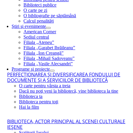
Biblioteci publice
O carte pe zi
O bibliografie pe săptămână
Calcul penalități
Ştiri şi evenimente
American Corner
Sediul central
Filiala „Ateneu”
Filiala „Garabet Ibrăileanu”
Filiala „Ion Creangă”
Filiala „Mihail Sadoveanu”
Filiala „Vasile Alecsandri”
Programe şi proiecte
PERFECŢIONAREA ŞI DIVERSIFICAREA FONDULUI DE
DOCUMENTE ŞI A SERVICIILOR DE BIBLIOTECĂ
O carte pentru vârsta a treia
Dacă nu poţi veni la bibliotecă, vine biblioteca la tine
Biblioteca ta
Biblioteca pentru toţi
Hai la film
BIBLIOTECA, ACTOR PRINCIPAL AL SCENEI CULTURALE
IEŞENE
Scriitorii Iaşului