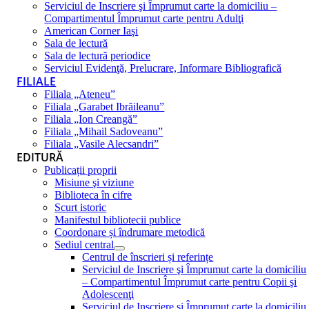
Serviciul de Inscriere şi Împrumut carte la domiciliu –
Compartimentul Împrumut carte pentru Adulţi
American Corner Iaşi
Sala de lectură
Sala de lectură periodice
Serviciul Evidenţă, Prelucrare, Informare Bibliografică
FILIALE
Filiala „Ateneu”
Filiala „Garabet Ibrăileanu”
Filiala „Ion Creangă”
Filiala „Mihail Sadoveanu”
Filiala „Vasile Alecsandri”
EDITURĂ
Publicații proprii
Misiune şi viziune
Biblioteca în cifre
Scurt istoric
Manifestul bibliotecii publice
Coordonare și îndrumare metodică
Sediul central
Centrul de înscrieri și referințe
Serviciul de Inscriere şi Împrumut carte la domiciliu
– Compartimentul Împrumut carte pentru Copii şi
Adolescenţi
Serviciul de Inscriere şi Împrumut carte la domiciliu