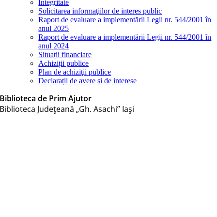
Integritate
Solicitarea informaţiilor de interes public
Raport de evaluare a implementării Legii nr. 544/2001 în
anul 2025
Raport de evaluare a implementării Legii nr. 544/2001 în
anul 2024
Situații financiare
Achiziții publice
Plan de achiziţii publice
Declarații de avere și de interese
Biblioteca de Prim Ajutor
Biblioteca Judeţeană „Gh. Asachi” Iaşi