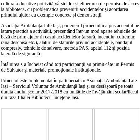
cultural-educative potrivită vârstei lor și eliberarea de permise de acces
la bibliotecă, cu problematica prevenirii accidentelor și acordarea
primului ajutor cu exemple concrete și demonstrații.
Asociația Ambulanța.Life Iași, partenerul proiectului a pus accentul pe
latura practică a activității, prezentând într-un mod aparte tehnicile de
bază de prim ajutor în cazul accidentelor (arsură, incendiu, cutremur,
rană deschisă etc.), alături de sfaturile privind accidentele, bandajul
compresiv, tehnicile de salvare, metoda PAS, apelul 112 și poziția
laterală de siguranță.
Întâlnirea s-a încheiat când toți participanții au primit câte un Permis
de Salvator și materiale promoționale instituționale.
Proiectul este implementat în parteneriat cu Asociația Ambulanța.Life
Iași – Serviciul Voluntar de Ambulanță Iași și se desfășoară pe toată
durata anului școlar 2017-2018 cu unitățile de învățământ școlar/liceal
din raza filialei Bibliotecii Județene Iași.