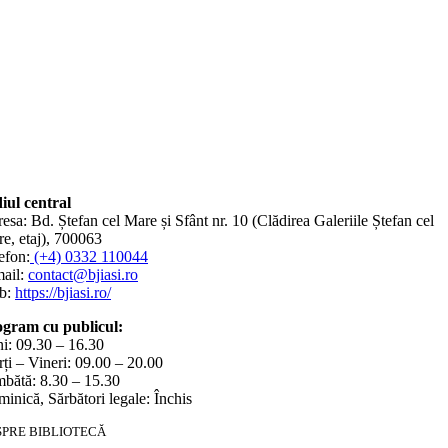
iul central
esa: Bd. Ștefan cel Mare și Sfânt nr. 10 (Clădirea Galeriile Ștefan cel
e, etaj), 700063
efon:
(+4) 0332 110044
ail:
contact@bjiasi.ro
b:
https://bjiasi.ro/
gram cu publicul:
i: 09.30 – 16.30
ți – Vineri: 09.00 – 20.00
bătă: 8.30 – 15.30
inică, Sărbători legale: Închis
SPRE BIBLIOTECĂ