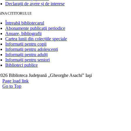
Declarații de avere și de interese
INA CITITORULUI
Întreabă bibliotecarul
Abonamente publicaţii periodice
Anuare, bibliografii
Cartea lunii din colecțiile speciale
Informații pentru copii
Informații pentru adolescenți
Informații pentru adulți
Informații pentru seniori
Biblioteci publice
026 Biblioteca Judeţeană „Gheorghe Asachi” Iaşi
Page load link
Go to Top