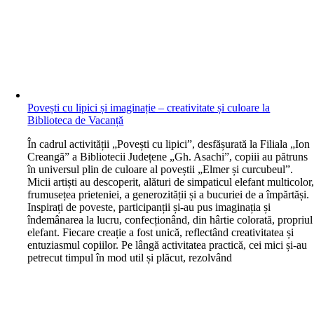
Povești cu lipici și imaginație – creativitate și culoare la
Biblioteca de Vacanță
În cadrul activității „Povești cu lipici”, desfășurată la Filiala „Ion
Creangă” a Bibliotecii Județene „Gh. Asachi”, copiii au pătruns
în universul plin de culoare al poveștii „Elmer și curcubeul”.
Micii artiști au descoperit, alături de simpaticul elefant multicolor
frumusețea prieteniei, a generozității și a bucuriei de a împărtăși.
Inspirați de poveste, participanții și-au pus imaginația și
îndemânarea la lucru, confecționând, din hârtie colorată, propriul
elefant. Fiecare creație a fost unică, reflectând creativitatea și
entuziasmul copiilor. Pe lângă activitatea practică, cei mici și-au
petrecut timpul în mod util și plăcut, rezolvând