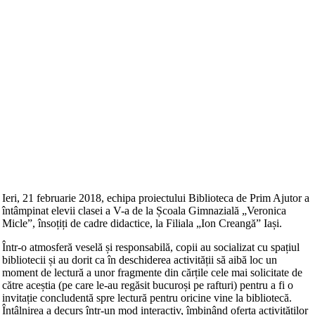
Ieri, 21 februarie 2018, echipa proiectului Biblioteca de Prim Ajutor a
întâmpinat elevii clasei a V-a de la Școala Gimnazială „Veronica
Micle”, însoțiți de cadre didactice, la Filiala „Ion Creangă” Iași.
Într-o atmosferă veselă și responsabilă, copii au socializat cu spațiul
bibliotecii și au dorit ca în deschiderea activității să aibă loc un
moment de lectură a unor fragmente din cărțile cele mai solicitate de
către aceștia (pe care le-au regăsit bucuroși pe rafturi) pent
ru a fi o
invitație concludentă spre lectură pentru oricine vine la bibliotecă.
Întâlnirea a decurs într-un mod interactiv, îmbinând oferta activităților