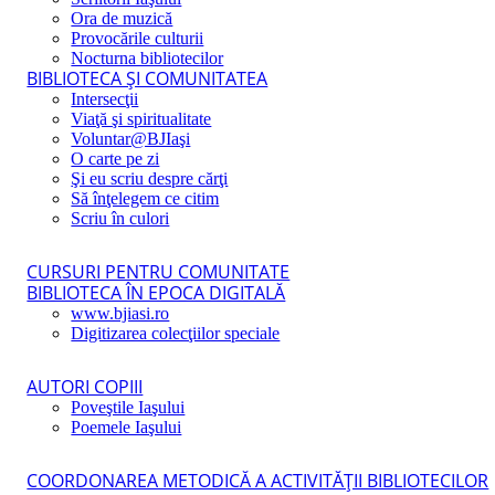
Ora de muzică
Provocările culturii
Nocturna bibliotecilor
BIBLIOTECA ŞI COMUNITATEA
Intersecţii
Viaţă şi spiritualitate
Voluntar@BJIaşi
O carte pe zi
Şi eu scriu despre cărţi
Să înţelegem ce citim
Scriu în culori
CURSURI PENTRU COMUNITATE
BIBLIOTECA ÎN EPOCA DIGITALĂ
www.bjiasi.ro
Digitizarea colecţiilor speciale
AUTORI COPIII
Poveştile Iaşului
Poemele Iaşului
COORDONAREA METODICĂ A ACTIVITĂŢII BIBLIOTECILOR