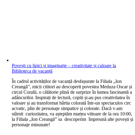
Povești cu lipici și imaginație – creativitate și culoare la
Biblioteca de vacanță
În cadrul activităților de vacanță desfașurate la Filiala „Ion
Creangă”, micii cititori au descoperit povestea Meduza Oscar și
circul Coralii, o călătorie plină de surprize în lumea fascinantă a
adâncurilor. Inspirați de lectură, copiii și-au pus creativitatea în
valoare și au transformat hârtia colorată într-un spectaculos circ
acvatic, plin de personaje simpatice și colorate. Dacă v-am
stârnit curiozitatea, va așteptăm marțea viitoare de la ora 10:00,
la Filiala „Ion Creangă” sa descoperim împreună alte povești și
personaje minunate!