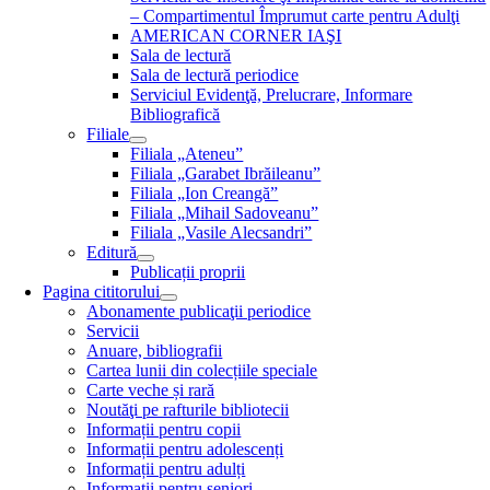
– Compartimentul Împrumut carte pentru Adulţi
AMERICAN CORNER IAŞI
Sala de lectură
Sala de lectură periodice
Serviciul Evidenţă, Prelucrare, Informare
Bibliografică
Filiale
Filiala „Ateneu”
Filiala „Garabet Ibrăileanu”
Filiala „Ion Creangă”
Filiala „Mihail Sadoveanu”
Filiala „Vasile Alecsandri”
Editură
Publicații proprii
Pagina cititorului
Abonamente publicaţii periodice
Servicii
Anuare, bibliografii
Cartea lunii din colecțiile speciale
Carte veche și rară
Noutăţi pe rafturile bibliotecii
Informații pentru copii
Informații pentru adolescenți
Informații pentru adulți
Informații pentru seniori