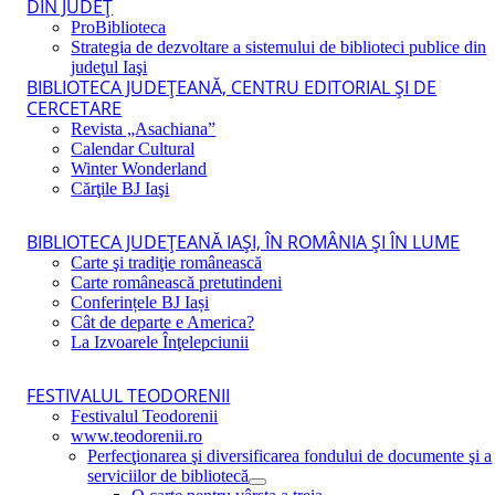
DIN JUDEŢ
ProBiblioteca
Strategia de dezvoltare a sistemului de biblioteci publice din
judeţul Iaşi
BIBLIOTECA JUDEŢEANĂ, CENTRU EDITORIAL ŞI DE
CERCETARE
Revista „Asachiana”
Calendar Cultural
Winter Wonderland
Cărţile BJ Iaşi
BIBLIOTECA JUDEŢEANĂ IAŞI, ÎN ROMÂNIA ŞI ÎN LUME
Carte şi tradiţie românească
Carte românească pretutindeni
Conferințele BJ Iași
Cât de departe e America?
La Izvoarele Înţelepciunii
FESTIVALUL TEODORENII
Festivalul Teodorenii
www.teodorenii.ro
Perfecţionarea şi diversificarea fondului de documente şi a
serviciilor de bibliotecă