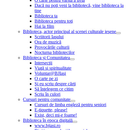
O carte pentru vârsta a treia
Dacă nu poţi veni la bibliotecă, vine biblioteca la
tine
Biblioteca ta
Biblioteca pentru toţi
Hai la film
Biblioteca, actor principal al scenei culturale ieşene
Scriitorii Iaşului
Ora de muzică
Provocările culturii
Nocturna bibliotecilor
Biblioteca și Comunitatea
Intersecţii
Viaţă şi spiritualitate
Voluntar@BJIaşi
O carte pe zi
Şi eu scriu despre cărţi
Să înţelegem ce citim
Scriu în culori
Cursuri pentru comunitate
Cursuri de limba engleză pentru seniori
E-tiquette, please!
Exist, deci mi-e foame!
Biblioteca în epoca digitală
www.bjiasi.ro