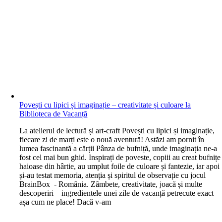
Povești cu lipici și imaginație – creativitate și culoare la
Biblioteca de Vacanță
L
a atelierul de lectură și art-craft Povești cu lipici și imaginație,
fiecare zi de marți este o nouă aventură! Astăzi am pornit în
lumea fascinantă a cărții Pânza de bufniță, unde imaginația ne-a
fost cel mai bun ghid. Inspirați de poveste, copiii au creat bufnițe
haioase din hârtie, au umplut foile de culoare și fantezie, iar apoi
și-au testat memoria, atenția și spiritul de observație cu jocul
BrainBox - România. Zâmbete, creativitate, joacă și multe
descoperiri – ingredientele unei zile de vacanță petrecute exact
așa cum ne place! Dacă v-am