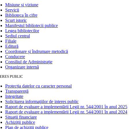
Misiune şi viziune
Servicii
Biblioteca în cifre
Scurt istoric
Manifestul bibliotecii publice
Legea bibliotecilor
Sediul central
Filiale
Editură
Coordonare și îndrumare metodică
Conducere
Consiliul de Administrație
Organizare internă
ERES PUBLIC
Protecția datelor cu caracter personal
Transparență
Integritate
Solicitarea informaţiilor de interes public
Raport de evaluare a implementării Legii nr. 544/2001 în anul 2025
Raport de evaluare a implementării Legii nr. 544/2001 în anul 2024
Situații financiare
Achiziții publice
Plan de achiziţii publice