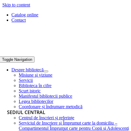
Skip to content
Catalog online
Contact
Toggle Navigation
Despre bibliotecă
Misiune şi viziune
Servicii
Biblioteca în cifre
Scurt istoric
Manifestul bibliotecii publice
Legea bibliotecilor
Coordonare și îndrumare metodică
SEDIUL CENTRAL
Centrul de înscrieri și referințe
Serviciul de Inscriere şi Împrumut carte la domiciliu –
Compartimentul Împrumut carte pentru Copii şi Adolescenţi