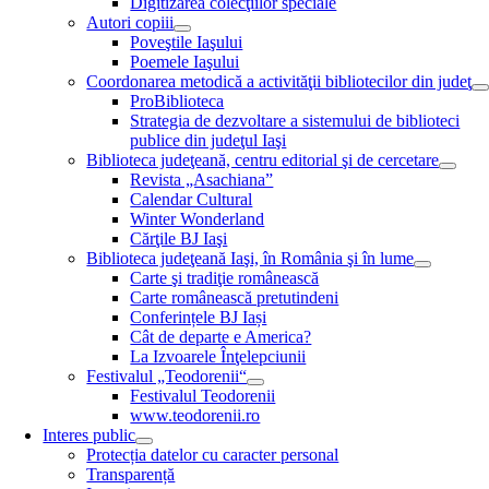
Digitizarea colecţiilor speciale
Autori copiii
Poveştile Iaşului
Poemele Iaşului
Coordonarea metodică a activităţii bibliotecilor din judeţ
ProBiblioteca
Strategia de dezvoltare a sistemului de biblioteci
publice din judeţul Iaşi
Biblioteca judeţeană, centru editorial şi de cercetare
Revista „Asachiana”
Calendar Cultural
Winter Wonderland
Cărţile BJ Iaşi
Biblioteca judeţeană Iaşi, în România şi în lume
Carte şi tradiţie românească
Carte românească pretutindeni
Conferințele BJ Iași
Cât de departe e America?
La Izvoarele Înţelepciunii
Festivalul „Teodorenii“
Festivalul Teodorenii
www.teodorenii.ro
Interes public
Protecția datelor cu caracter personal
Transparență