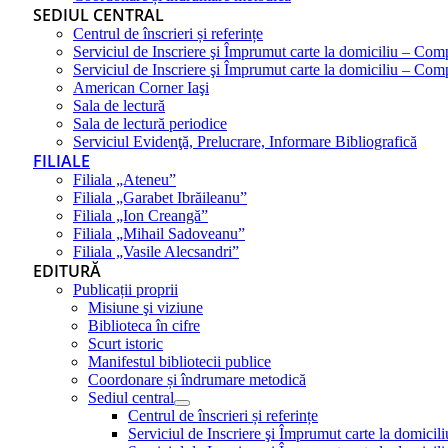
SEDIUL CENTRAL
Centrul de înscrieri și referințe
Serviciul de Inscriere şi Împrumut carte la domiciliu – Com
Serviciul de Inscriere şi Împrumut carte la domiciliu – Co
American Corner Iaşi
Sala de lectură
Sala de lectură periodice
Serviciul Evidenţă, Prelucrare, Informare Bibliografică
FILIALE
Filiala „Ateneu”
Filiala „Garabet Ibrăileanu”
Filiala „Ion Creangă”
Filiala „Mihail Sadoveanu”
Filiala „Vasile Alecsandri”
EDITURĂ
Publicații proprii
Misiune şi viziune
Biblioteca în cifre
Scurt istoric
Manifestul bibliotecii publice
Coordonare și îndrumare metodică
Sediul central
Centrul de înscrieri și referințe
Serviciul de Inscriere şi Împrumut carte la domici