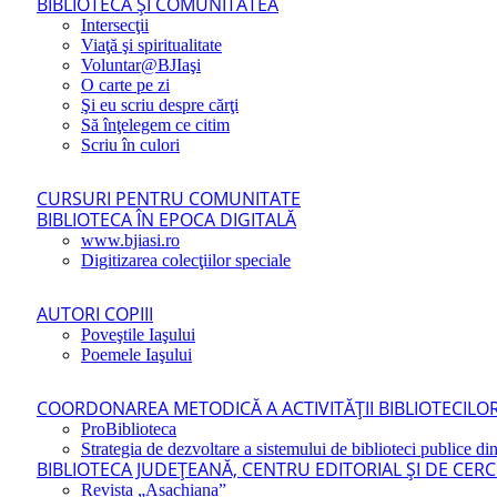
BIBLIOTECA ŞI COMUNITATEA
Intersecţii
Viaţă şi spiritualitate
Voluntar@BJIaşi
O carte pe zi
Şi eu scriu despre cărţi
Să înţelegem ce citim
Scriu în culori
CURSURI PENTRU COMUNITATE
BIBLIOTECA ÎN EPOCA DIGITALĂ
www.bjiasi.ro
Digitizarea colecţiilor speciale
AUTORI COPIII
Poveştile Iaşului
Poemele Iaşului
COORDONAREA METODICĂ A ACTIVITĂŢII BIBLIOTECILOR
ProBiblioteca
Strategia de dezvoltare a sistemului de biblioteci publice din
BIBLIOTECA JUDEŢEANĂ, CENTRU EDITORIAL ŞI DE CER
Revista „Asachiana”