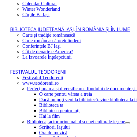
Calendar Cultural
Winter Wonderland
Cărţile BJ Iaşi
BIBLIOTECA JUDEŢEANĂ IAŞI, ÎN ROMÂNIA ŞI ÎN LUME
Carte şi tradiţie românească
Carte românească pretutindeni
Conferințele BJ Iași
Cât de departe e America?
La Izvoarele Înţelepciunii
FESTIVALUL TEODORENII
Festivalul Teodorenii
www.teodorenii.ro
Perfecţionarea şi diversificarea fondului de documente şi a
O carte pentru vârsta a treia
Dacă nu poţi veni la bibliotecă, vine biblioteca la t
Biblioteca ta
Biblioteca pentru toţi
Hai la film
Biblioteca, actor principal al scenei culturale ieşene
Scriitorii Iaşului
Ora de muzică