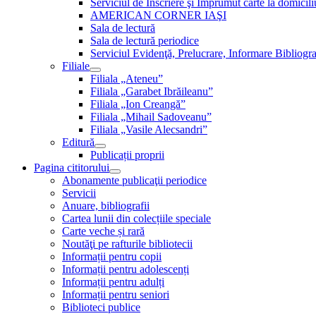
Serviciul de Inscriere şi Împrumut carte la domici
AMERICAN CORNER IAŞI
Sala de lectură
Sala de lectură periodice
Serviciul Evidenţă, Prelucrare, Informare Bibliogra
Filiale
Filiala „Ateneu”
Filiala „Garabet Ibrăileanu”
Filiala „Ion Creangă”
Filiala „Mihail Sadoveanu”
Filiala „Vasile Alecsandri”
Editură
Publicații proprii
Pagina cititorului
Abonamente publicaţii periodice
Servicii
Anuare, bibliografii
Cartea lunii din colecțiile speciale
Carte veche și rară
Noutăţi pe rafturile bibliotecii
Informații pentru copii
Informații pentru adolescenți
Informații pentru adulți
Informații pentru seniori
Biblioteci publice