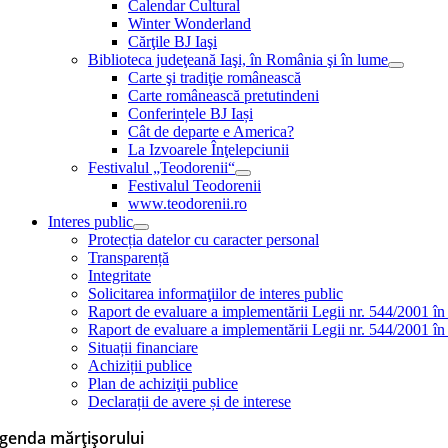
Calendar Cultural
Winter Wonderland
Cărţile BJ Iaşi
Biblioteca judeţeană Iaşi, în România şi în lume
Carte şi tradiţie românească
Carte românească pretutindeni
Conferințele BJ Iași
Cât de departe e America?
La Izvoarele Înţelepciunii
Festivalul „Teodorenii“
Festivalul Teodorenii
www.teodorenii.ro
Interes public
Protecția datelor cu caracter personal
Transparență
Integritate
Solicitarea informaţiilor de interes public
Raport de evaluare a implementării Legii nr. 544/2001 în
Raport de evaluare a implementării Legii nr. 544/2001 în
Situații financiare
Achiziții publice
Plan de achiziţii publice
Declarații de avere și de interese
genda mărțișorului