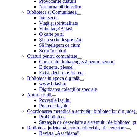
Provocările culturii
Nocturna bibliotecilor
Biblioteca și Comunitatea
Intersecţii
Viaţă şi spiritualitate
Voluntar@BJIaşi
O carte pe zi
Şi eu scriu despre cărţi
Să înţelegem ce citim
Scriu în culori
Cursuri pentru comunitate
Cursuri de limba engleză pentru seniori
E-tiquette, please!
Exist, deci mi-e foame!
Biblioteca în epoca digitală
www.bjiasi.ro
Digitizarea colecţiilor speciale
Autori copiii
Poveştile Iaşului
Poemele Iaşului
Coordonarea metodică a activităţii bibliotecilor din judeţ
ProBiblioteca
Strategia de dezvoltare a sistemului de biblioteci pu
Biblioteca judeţeană, centru editorial şi de cercetare
Revista „Asachiana”