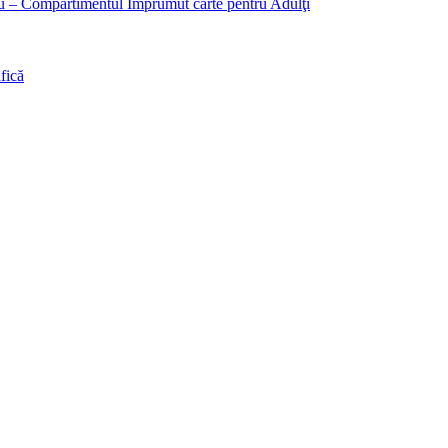
liu – Compartimentul Împrumut carte pentru Adulţi
fică