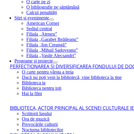
O carte pe zi
O bibliografie pe săptămână
Calcul penalități
Ştiri şi evenimente
American Corner
Sediul central
Filiala „Ateneu”
Filiala „Garabet Ibrăileanu”
Filiala „Ion Creangă”
Filiala „Mihail Sadoveanu”
Filiala „Vasile Alecsandri”
Programe şi proiecte
PERFECŢIONAREA ŞI DIVERSIFICAREA FONDULUI DE DOC
O carte pentru vârsta a treia
Dacă nu poţi veni la bibliotecă, vine biblioteca la tine
Biblioteca ta
Biblioteca pentru toţi
Hai la film
BIBLIOTECA, ACTOR PRINCIPAL AL SCENEI CULTURALE I
Scriitorii Iaşului
Ora de muzică
Provocările culturii
Nocturna bibliotecilor