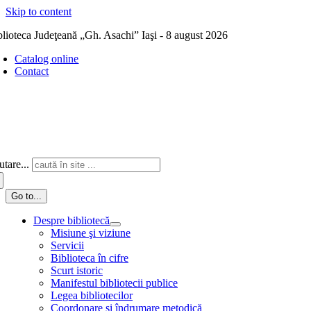
Skip to content
blioteca Judeţeană „Gh. Asachi” Iaşi - 8 august 2026
Catalog online
Contact
tare...
Go to...
Despre bibliotecă
Misiune şi viziune
Servicii
Biblioteca în cifre
Scurt istoric
Manifestul bibliotecii publice
Legea bibliotecilor
Coordonare și îndrumare metodică