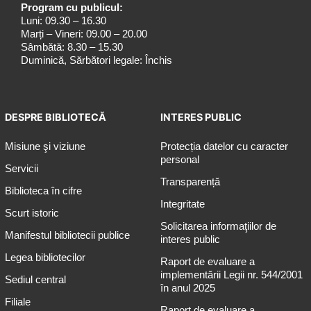
Program cu publicul:
Luni: 09.30 – 16.30
Marți – Vineri: 09.00 – 20.00
Sâmbătă: 8.30 – 15.30
Duminică, Sărbători legale: Închis
DESPRE BIBLIOTECĂ
INTERES PUBLIC
Misiune şi viziune
Protecția datelor cu caracter
personal
Servicii
Transparență
Biblioteca în cifre
Integritate
Scurt istoric
Solicitarea informaţiilor de
Manifestul bibliotecii publice
interes public
Legea bibliotecilor
Raport de evaluare a
implementării Legii nr. 544/2001
Sediul central
în anul 2025
Filiale
Raport de evaluare a