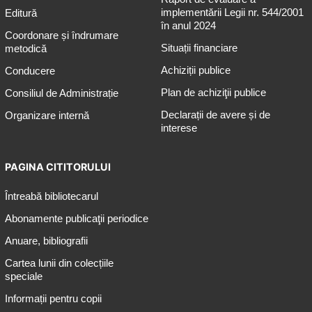
implementării Legii nr. 544/2001
Editură
în anul 2024
Coordonare și îndrumare
Situații financiare
metodică
Achiziții publice
Conducere
Plan de achiziţii publice
Consiliul de Administrație
Declarații de avere și de
Organizare internă
interese
PAGINA CITITORULUI
Întreabă bibliotecarul
Abonamente publicaţii periodice
Anuare, bibliografii
Cartea lunii din colecțiile
speciale
Informații pentru copii