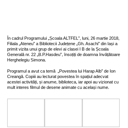
În cadrul Programului „Școala ALTFEL”, luni, 26 martie 2018,
Filiala „Ateneu” a Bibliotecii Județene „Gh. Asachi” din Iași a
primit vizita unui grup de elevi ai clasei I B de la Școala
Generală nr. 22 „B.P.Hasdeu”, însoțiți de doamna învățătoare
Herghelegiu Simona.
Programul a avut ca temă „Povestea lui Harap Alb” de Ion
Creangă. Copiii au lecturat povestea în spațiul adecvat
acestei activități, și anume, biblioteca, iar apoi au vizionat cu
mult interes filmul de desene animate cu același nume.