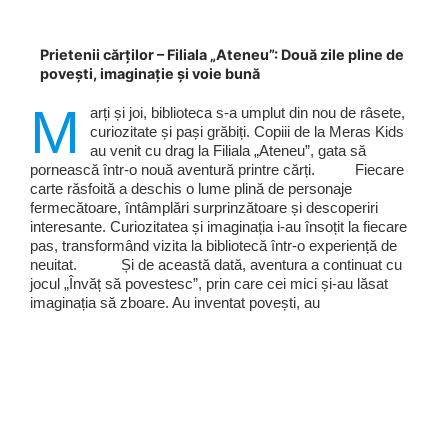
Prietenii cărților – Filiala „Ateneu”: Două zile pline de
povești, imaginație și voie bună
M
arți și joi, biblioteca s-a umplut din nou de râsete,
curiozitate și pași grăbiți. Copiii de la Meras Kids
au venit cu drag la Filiala „Ateneu”, gata să
pornească într-o nouă aventură printre cărți. Fiecare
carte răsfoită a deschis o lume plină de personaje
fermecătoare, întâmplări surprinzătoare și descoperiri
interesante. Curiozitatea și imaginația i-au însoțit la fiecare
pas, transformând vizita la bibliotecă într-o experiență de
neuitat. Și de această dată, aventura a continuat cu
jocul „Învăț să povestesc”, prin care cei mici și-au lăsat
imaginația să zboare. Au inventat povești, au