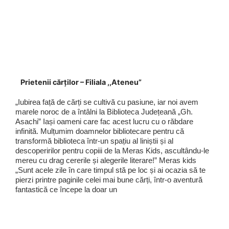
Prietenii cărților – Filiala ,,Ateneu”
„Iubirea față de cărți se cultivă cu pasiune, iar noi avem
marele noroc de a întâlni la Biblioteca Județeană „Gh.
Asachi” Iași oameni care fac acest lucru cu o răbdare
infinită. Mulțumim doamnelor bibliotecare pentru că
transformă biblioteca într-un spațiu al liniștii și al
descoperirilor pentru copiii de la Meras Kids, ascultându-le
mereu cu drag cererile și alegerile literare!” Meras kids
„Sunt acele zile în care timpul stă pe loc și ai ocazia să te
pierzi printre paginile celei mai bune cărți, într-o aventură
fantastică ce începe la doar un