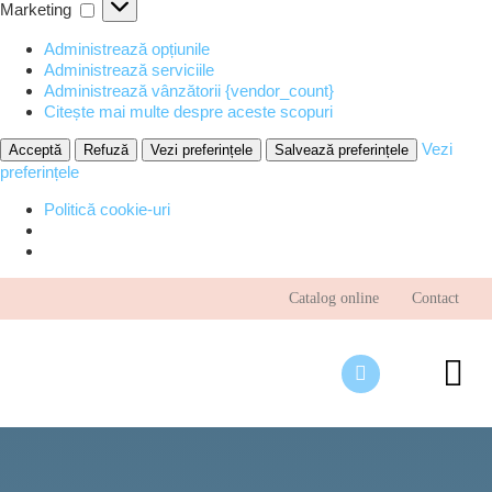
Marketing
Marketing
Administrează opțiunile
Administrează serviciile
Administrează vânzătorii {vendor_count}
Citește mai multe despre aceste scopuri
Vezi
Acceptă
Refuză
Vezi preferințele
Salvează preferințele
preferințele
Politică cookie-uri
Skip
Catalog online
Contact
to
content
To
Nav
Desp