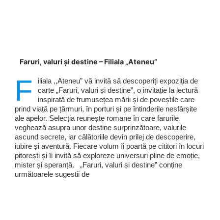
Faruri, valuri și destine – Filiala „Ateneu”
F
iliala ,,Ateneu” vă invită să descoperiți expoziția de
carte „Faruri, valuri și destine”, o invitație la lectură
inspirată de frumusețea mării și de poveștile care
prind viață pe țărmuri, în porturi și pe întinderile nesfârșite
ale apelor. Selecția reunește romane în care farurile
veghează asupra unor destine surprinzătoare, valurile
ascund secrete, iar călătoriile devin prilej de descoperire,
iubire și aventură. Fiecare volum îi poartă pe cititori în locuri
pitorești și îi invită să exploreze universuri pline de emoție,
mister și speranță. „Faruri, valuri și destine” conține
următoarele sugestii de