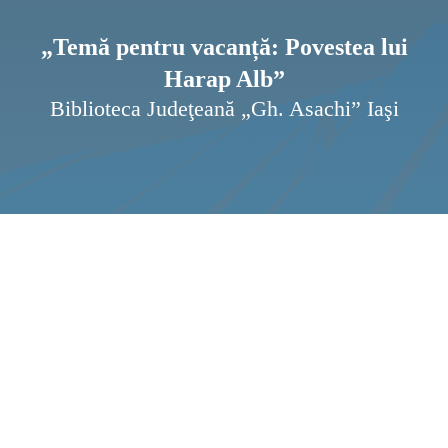
Pagi
Ştir
„Temă pentru vacanță: Povestea lui
Harap Alb”
Prog
Biblioteca Judeţeană „Gh. Asachi” Iaşi
Inte