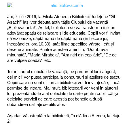
Joi, 7 iulie 2016, la Filiala Ateneu a Bibliotecii Județene ”Gh.
Asachi” Iași vor debuta activitățile Clubului de vacanță
„Bibliovacanța!”. Astfel, biblioteca se va transforma într-un
adevărat spațiu de relaxare și de educație. Copiii vor fi invitați
să vizioneze, săptămână de săptămână (în fiecare joi,
începând cu ora 10.30), atât filme specifice vârstei, cât și
desene animate. Printre acestea amintim: ”Dumbrava
minunată”, ”Maria Mirabela”, ”Amintiri din copilărie”, ”De ce
are vulpea coadă?” etc.
Tot în cadrul clubului de vacanță, pe parcursul lunii august,
cei mici vor putea participa la concursuri și ateliere de teatru.
Copiii care nu sunt cititori ai bibliotecii vor fi invitați să-și facă
permise de intrare. Mai mult, bibliotecarii vor veni în ajutorul
lor prezentându-le atât colecțiile de carte pentru copii, cât și
celelalte servicii de care aceștia pot beneficia după
dobândirea calității de utilizator.
Așadar, vă așteptăm la bibliotecă, în clădirea Ateneu, la etajul
2!