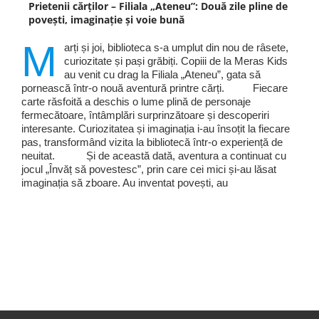
Prietenii cărților – Filiala „Ateneu”: Două zile pline de
povești, imaginație și voie bună
M
arți și joi, biblioteca s-a umplut din nou de râsete,
curiozitate și pași grăbiți. Copiii de la Meras Kids
au venit cu drag la Filiala „Ateneu”, gata să
pornească într-o nouă aventură printre cărți. Fiecare
carte răsfoită a deschis o lume plină de personaje
fermecătoare, întâmplări surprinzătoare și descoperiri
interesante. Curiozitatea și imaginația i-au însoțit la fiecare
pas, transformând vizita la bibliotecă într-o experiență de
neuitat. Și de această dată, aventura a continuat cu
jocul „Învăț să povestesc”, prin care cei mici și-au lăsat
imaginația să zboare. Au inventat povești, au