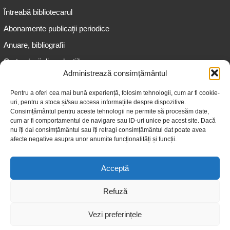
Întreabă bibliotecarul
Abonamente publicaţii periodice
Anuare, bibliografii
Cartea lunii din colecțiile
speciale
Administrează consimțământul
Informații pentru copii
Pentru a oferi cea mai bună experiență, folosim tehnologii, cum ar fi cookie-
uri, pentru a stoca și/sau accesa informațiile despre dispozitive.
Informații pentru adolescenți
Consimțământul pentru aceste tehnologii ne permite să procesăm date,
Informații pentru adulți
cum ar fi comportamentul de navigare sau ID-uri unice pe acest site. Dacă
nu îți dai consimțământul sau îți retragi consimțământul dat poate avea
Informații pentru seniori
afecte negative asupra unor anumite funcționalități și funcții.
Biblioteci publice
Acceptă
Refuză
Vezi preferințele
© 2026 Biblioteca Judeţeană „Gheorghe Asachi” Iaşi