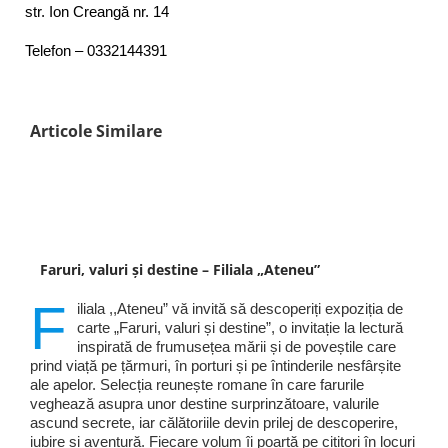
str. Ion Creangă nr. 14
Telefon – 0332144391
Articole Similare
Faruri, valuri și destine – Filiala „Ateneu”
F
iliala ,,Ateneu” vă invită să descoperiți expoziția de
carte „Faruri, valuri și destine”, o invitație la lectură
inspirată de frumusețea mării și de poveștile care
prind viață pe țărmuri, în porturi și pe întinderile nesfârșite
ale apelor. Selecția reunește romane în care farurile
veghează asupra unor destine surprinzătoare, valurile
ascund secrete, iar călătoriile devin prilej de descoperire,
iubire și aventură. Fiecare volum îi poartă pe cititori în locuri