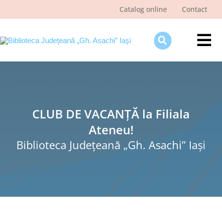
Skip
Catalog online
Contact
to
content
Tog
Nav
Despre bibliotecă
Pagina cititorului
CLUB DE VACANȚĂ la Filiala
Ştiri şi evenimente
Ateneu!
Programe şi proiecte
Biblioteca Judeţeană „Gh. Asachi” Iaşi
Interes public