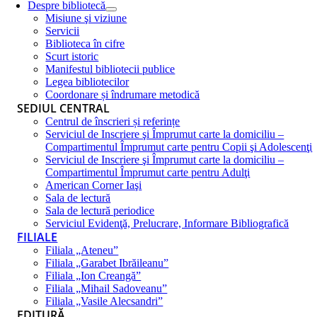
Despre bibliotecă
Misiune şi viziune
Servicii
Biblioteca în cifre
Scurt istoric
Manifestul bibliotecii publice
Legea bibliotecilor
Coordonare și îndrumare metodică
SEDIUL CENTRAL
Centrul de înscrieri și referințe
Serviciul de Inscriere şi Împrumut carte la domiciliu –
Compartimentul Împrumut carte pentru Copii şi Adolescenţi
Serviciul de Inscriere şi Împrumut carte la domiciliu –
Compartimentul Împrumut carte pentru Adulţi
American Corner Iaşi
Sala de lectură
Sala de lectură periodice
Serviciul Evidenţă, Prelucrare, Informare Bibliografică
FILIALE
Filiala „Ateneu”
Filiala „Garabet Ibrăileanu”
Filiala „Ion Creangă”
Filiala „Mihail Sadoveanu”
Filiala „Vasile Alecsandri”
EDITURĂ