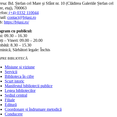
esa: Bd. Ștefan cel Mare și Sfânt nr. 10 (Clădirea Galeriile Ștefan cel
e, etaj), 700063
efon:
(+4) 0332 110044
ail:
contact@bjiasi.ro
b:
https://bjiasi.ro/
gram cu publicul:
i: 09.30 – 16.30
ți – Vineri: 09.00 – 20.00
bătă: 8.30 – 15.30
inică, Sărbători legale: Închis
SPRE BIBLIOTECĂ
Misiune şi viziune
Servicii
Biblioteca în cifre
Scurt istoric
Manifestul bibliotecii publice
Legea bibliotecilor
Sediul central
Filiale
Editură
Coordonare și îndrumare metodică
Conducere