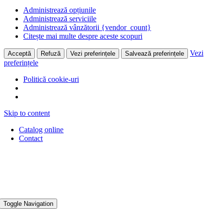
Administrează opțiunile
Administrează serviciile
Administrează vânzătorii {vendor_count}
Citește mai multe despre aceste scopuri
Vezi
Acceptă
Refuză
Vezi preferințele
Salvează preferințele
preferințele
Politică cookie-uri
Skip to content
Catalog online
Contact
Toggle Navigation