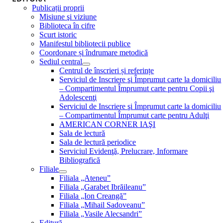
Publicații proprii
Misiune şi viziune
Biblioteca în cifre
Scurt istoric
Manifestul bibliotecii publice
Coordonare și îndrumare metodică
Sediul central
Centrul de înscrieri și referințe
Serviciul de Inscriere şi Împrumut carte la domiciliu
– Compartimentul Împrumut carte pentru Copii şi
Adolescenţi
Serviciul de Inscriere şi Împrumut carte la domiciliu
– Compartimentul Împrumut carte pentru Adulţi
AMERICAN CORNER IAŞI
Sala de lectură
Sala de lectură periodice
Serviciul Evidenţă, Prelucrare, Informare
Bibliografică
Filiale
Filiala „Ateneu”
Filiala „Garabet Ibrăileanu”
Filiala „Ion Creangă”
Filiala „Mihail Sadoveanu”
Filiala „Vasile Alecsandri”
Editură