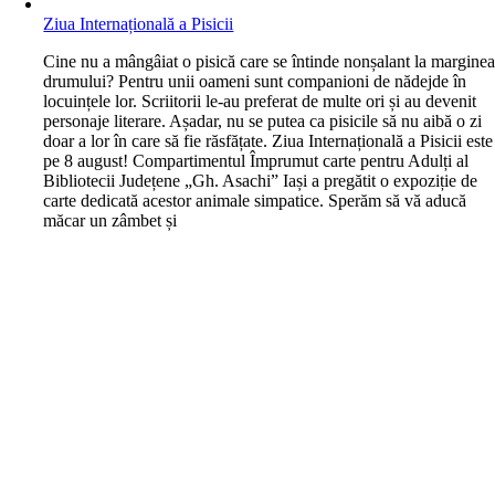
Ziua Internațională a Pisicii
C
ine nu a mângâiat o pisică care se întinde nonșalant la margine
drumului? Pentru unii oameni sunt companioni de nădejde în
locuințele lor. Scriitorii le-au preferat de multe ori și au devenit
personaje literare. Așadar, nu se putea ca pisicile să nu aibă o zi
doar a lor în care să fie răsfățate. Ziua Internațională a Pisicii este
pe 8 august! Compartimentul Împrumut carte pentru Adulți al
Bibliotecii Județene „Gh. Asachi” Iași a pregătit o expoziție de
carte dedicată acestor animale simpatice. Sperăm să vă aducă
măcar un zâmbet și