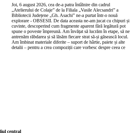
J
oi, 6 august 2026, cea de-a patra întâlnire din cadrul
„Atelierului de Colaje” de la Filiala „Vasile Alecsandri” a
Bibliotecii Județene „Gh. Asachi” ne-a purtat într-o nouă
explorare - OBSESII. De data aceasta ne-am jucat cu chipuri și
cuvinte, descoperind cum fragmente aparent fără legătură pot
spune o poveste împreună. Am învățat să lucrăm în etape, să ne
antrenăm răbdarea și să lăsăm fiecare strat să-și găsească locul.
Am îmbinat materiale diferite – suport de hârtie, paiete și alte
detalii – pentru a crea compoziții care vorbesc despre ceea ce
iul central