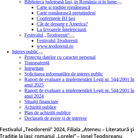
Biblioteca judeţeană Iaşi, în România şi în lume
Carte şi tradiţie românească
Carte românească pretutindeni
Conferințele BJ Iași
Cât de departe e America?
La Izvoarele Înţelepciunii
Festivalul „Teodorenii“
Festivalul Teodorenii
www.teodorenii.ro
Interes public
Protecția datelor cu caracter personal
Transparență
Integritate
Solicitarea informaţiilor de interes public
Raport de evaluare a implementării Legii nr. 544/2001 în
anul 2025
Raport de evaluare a implementării Legii nr. 544/2001 în
anul 2024
Situații financiare
Achiziții publice
Plan de achiziţii publice
Declarații de avere și de interese
Festivalul „Teodorenii” 2024, Filiala „Ateneu – Literatură și
Tradiție la Iași: romanul „Lorelei” – Ionel Teodoreanu