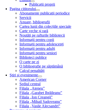
Publicații proprii
Pagina cititorului
Abonamente publicaţii periodice
Servicii
Anuare, bibliografii
Cartea lunii din colecțiile speciale
Carte veche și rară
Noutăţi pe rafturile bibliotecii
Informații pentru copii
Informații pentru adolescenți
Informații pentru adulți
Informații pentru seniori
Biblioteci publice
O carte pe zi
O bibliografie pe săptămână
Calcul penalități
Ştiri şi evenimente
American Corner
Sediul central
Filiala „Ateneu”
Filiala „Garabet Ibrăileanu”
Filiala „Ion Creangă”
Filiala „Mihail Sadoveanu”
Filiala „Vasile Alecsandri”