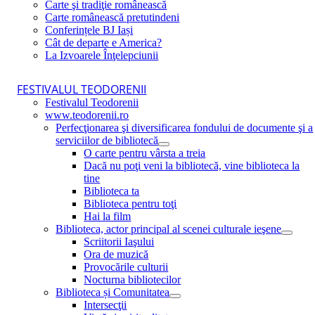
Carte şi tradiţie românească
Carte românească pretutindeni
Conferințele BJ Iași
Cât de departe e America?
La Izvoarele Înţelepciunii
FESTIVALUL TEODORENII
Festivalul Teodorenii
www.teodorenii.ro
Perfecţionarea şi diversificarea fondului de documente şi a
serviciilor de bibliotecă
O carte pentru vârsta a treia
Dacă nu poţi veni la bibliotecă, vine biblioteca la
tine
Biblioteca ta
Biblioteca pentru toţi
Hai la film
Biblioteca, actor principal al scenei culturale ieşene
Scriitorii Iaşului
Ora de muzică
Provocările culturii
Nocturna bibliotecilor
Biblioteca și Comunitatea
Intersecţii