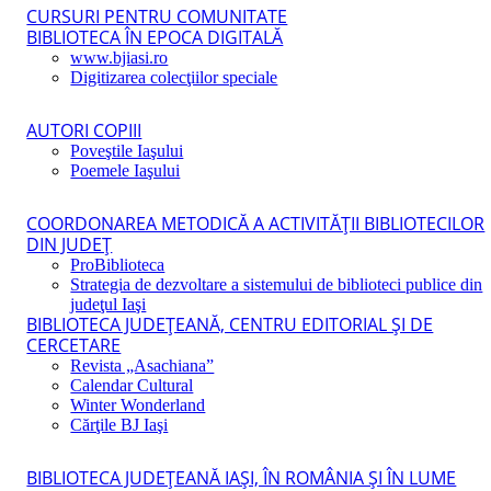
CURSURI PENTRU COMUNITATE
BIBLIOTECA ÎN EPOCA DIGITALĂ
www.bjiasi.ro
Digitizarea colecţiilor speciale
AUTORI COPIII
Poveştile Iaşului
Poemele Iaşului
COORDONAREA METODICĂ A ACTIVITĂŢII BIBLIOTECILOR
DIN JUDEŢ
ProBiblioteca
Strategia de dezvoltare a sistemului de biblioteci publice din
judeţul Iaşi
BIBLIOTECA JUDEŢEANĂ, CENTRU EDITORIAL ŞI DE
CERCETARE
Revista „Asachiana”
Calendar Cultural
Winter Wonderland
Cărţile BJ Iaşi
BIBLIOTECA JUDEŢEANĂ IAŞI, ÎN ROMÂNIA ŞI ÎN LUME