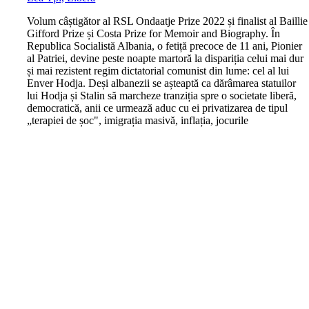
V
olum câștigător al RSL Ondaatje Prize 2022 și finalist al Baillie
Gifford Prize și Costa Prize for Memoir and Biography. În
Republica Socialistă Albania, o fetiță precoce de 11 ani, Pionier
al Patriei, devine peste noapte martoră la dispariția celui mai dur
și mai rezistent regim dictatorial comunist din lume: cel al lui
Enver Hodja. Deși albanezii se așteaptă ca dărâmarea statuilor
lui Hodja și Stalin să marcheze tranziția spre o societate liberă,
democratică, anii ce urmează aduc cu ei privatizarea de tipul
„terapiei de șoc", imigrația masivă, inflația, jocurile