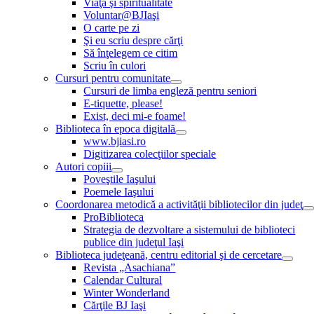
Viaţă şi spiritualitate
Voluntar@BJIaşi
O carte pe zi
Şi eu scriu despre cărţi
Să înţelegem ce citim
Scriu în culori
Cursuri pentru comunitate
Cursuri de limba engleză pentru seniori
E-tiquette, please!
Exist, deci mi-e foame!
Biblioteca în epoca digitală
www.bjiasi.ro
Digitizarea colecţiilor speciale
Autori copiii
Poveştile Iaşului
Poemele Iaşului
Coordonarea metodică a activităţii bibliotecilor din judeţ
ProBiblioteca
Strategia de dezvoltare a sistemului de biblioteci
publice din judeţul Iaşi
Biblioteca judeţeană, centru editorial şi de cercetare
Revista „Asachiana”
Calendar Cultural
Winter Wonderland
Cărţile BJ Iaşi