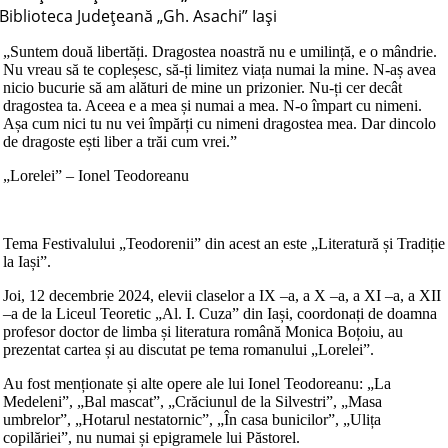
Biblioteca Judeţeană „Gh. Asachi” Iaşi
„Suntem două libertăți. Dragostea noastră nu e umilință, e o mândrie.
Nu vreau să te copleșesc, să-ți limitez viața numai la mine. N-aș avea
nicio bucurie să am alături de mine un prizonier. Nu-ți cer decât
dragostea ta. Aceea e a mea și numai a mea. N-o împart cu nimeni.
Așa cum nici tu nu vei împărți cu nimeni dragostea mea. Dar dincolo
de dragoste ești liber a trăi cum vrei.”
„Lorelei” – Ionel Teodoreanu
Tema Festivalului „Teodorenii” din acest an este „Literatură și Tradiție
la Iași”.
Joi, 12 decembrie 2024, elevii claselor a IX –a, a X –a, a XI –a, a XII
–a de la Liceul Teoretic „Al. I. Cuza” din Iași, coordonați de doamna
profesor doctor de limba și literatura română Monica Boțoiu, au
prezentat cartea și au discutat pe tema romanului „Lorelei”.
Au fost menționate și alte opere ale lui Ionel Teodoreanu: „La
Medeleni”, „Bal mascat”, „Crăciunul de la Silvestri”, „Masa
umbrelor”, „Hotarul nestatornic”, „În casa bunicilor”, „Ulița
copilăriei”, nu numai și epigramele lui Păstorel.