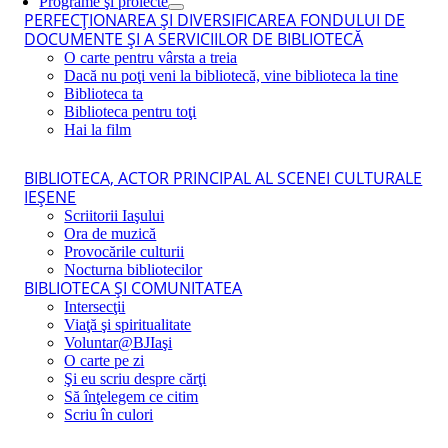
Programe şi proiecte
PERFECŢIONAREA ŞI DIVERSIFICAREA FONDULUI DE
DOCUMENTE ŞI A SERVICIILOR DE BIBLIOTECĂ
O carte pentru vârsta a treia
Dacă nu poţi veni la bibliotecă, vine biblioteca la tine
Biblioteca ta
Biblioteca pentru toţi
Hai la film
BIBLIOTECA, ACTOR PRINCIPAL AL SCENEI CULTURALE
IEŞENE
Scriitorii Iaşului
Ora de muzică
Provocările culturii
Nocturna bibliotecilor
BIBLIOTECA ŞI COMUNITATEA
Intersecţii
Viaţă şi spiritualitate
Voluntar@BJIaşi
O carte pe zi
Şi eu scriu despre cărţi
Să înţelegem ce citim
Scriu în culori