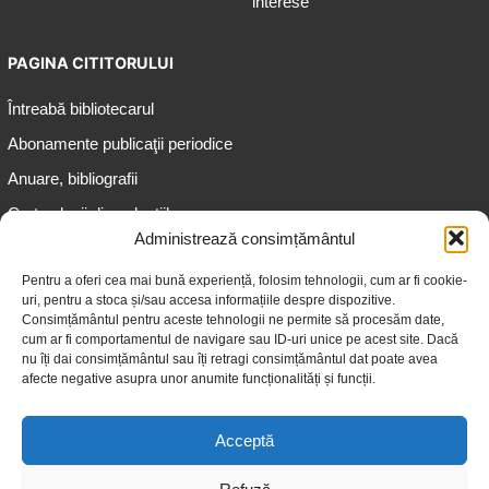
interese
PAGINA CITITORULUI
Întreabă bibliotecarul
Abonamente publicaţii periodice
Anuare, bibliografii
Cartea lunii din colecțiile
speciale
Administrează consimțământul
Informații pentru copii
Pentru a oferi cea mai bună experiență, folosim tehnologii, cum ar fi cookie-
uri, pentru a stoca și/sau accesa informațiile despre dispozitive.
Informații pentru adolescenți
Consimțământul pentru aceste tehnologii ne permite să procesăm date,
Informații pentru adulți
cum ar fi comportamentul de navigare sau ID-uri unice pe acest site. Dacă
nu îți dai consimțământul sau îți retragi consimțământul dat poate avea
Informații pentru seniori
afecte negative asupra unor anumite funcționalități și funcții.
Biblioteci publice
Acceptă