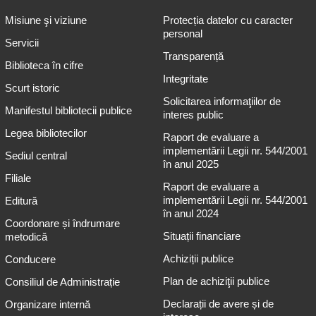
Misiune şi viziune
Protecția datelor cu caracter
personal
Servicii
Transparență
Biblioteca în cifre
Integritate
Scurt istoric
Solicitarea informaţiilor de
Manifestul bibliotecii publice
interes public
Legea bibliotecilor
Raport de evaluare a
implementării Legii nr. 544/2001
Sediul central
în anul 2025
Filiale
Raport de evaluare a
implementării Legii nr. 544/2001
Editură
în anul 2024
Coordonare și îndrumare
Situații financiare
metodică
Achiziții publice
Conducere
Plan de achiziţii publice
Consiliul de Administrație
Declarații de avere și de
Organizare internă