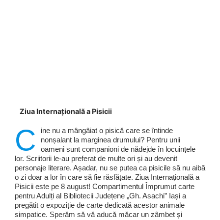
Ziua Internațională a Pisicii
C
ine nu a mângâiat o pisică care se întinde
nonșalant la marginea drumului? Pentru unii
oameni sunt companioni de nădejde în locuințele
lor. Scriitorii le-au preferat de multe ori și au devenit
personaje literare. Așadar, nu se putea ca pisicile să nu aibă
o zi doar a lor în care să fie răsfățate. Ziua Internațională a
Pisicii este pe 8 august! Compartimentul Împrumut carte
pentru Adulți al Bibliotecii Județene „Gh. Asachi” Iași a
pregătit o expoziție de carte dedicată acestor animale
simpatice. Sperăm să vă aducă măcar un zâmbet și