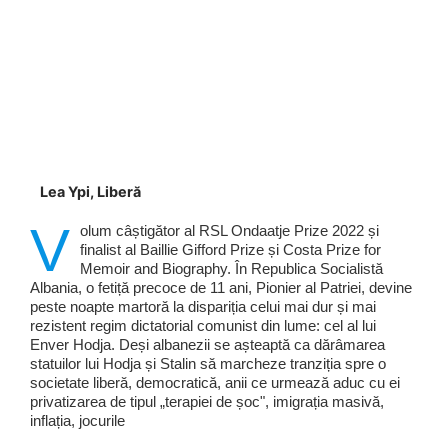
Lea Ypi, Liberă
V
olum câștigător al RSL Ondaatje Prize 2022 și
finalist al Baillie Gifford Prize și Costa Prize for
Memoir and Biography. În Republica Socialistă
Albania, o fetiță precoce de 11 ani, Pionier al Patriei, devine
peste noapte martoră la dispariția celui mai dur și mai
rezistent regim dictatorial comunist din lume: cel al lui
Enver Hodja. Deși albanezii se așteaptă ca dărâmarea
statuilor lui Hodja și Stalin să marcheze tranziția spre o
societate liberă, democratică, anii ce urmează aduc cu ei
privatizarea de tipul „terapiei de șoc", imigrația masivă,
inflația, jocurile