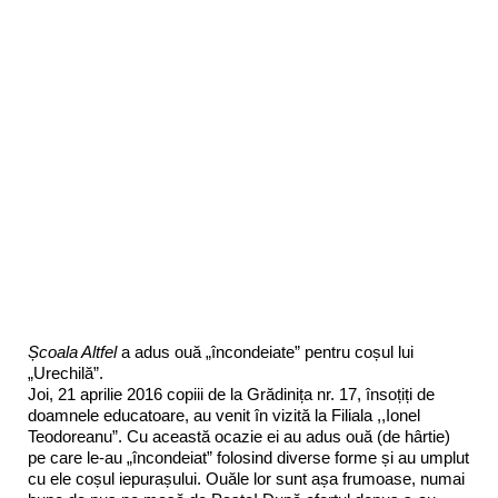
Școala Altfel
a adus ouă „încondeiate” pentru coșul lui
„Urechilă”.
Joi, 21 aprilie 2016 copiii de la Grădinița nr. 17, însoțiți de
doamnele educatoare, au venit în vizită la Filiala ,,Ionel
Teodoreanu”. Cu această ocazie ei au adus ouă (de hârtie)
pe care le-au „încondeiat” folosind diverse forme și au umplut
cu ele coșul iepurașului. Ouăle lor sunt așa frumoase, numai