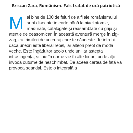
Briscan Zara, Românism. Fals tratat de ură patriotică
M
ai bine de 100 de feluri de a fi ale românismului
sunt disecate în carte până la nivel atomic,
măsurate, catalogate și reasamblate cu grijă și
atenție de ceasornicar. În această aventură merge în zig-
zag, cu trimiteri de un curaj care te năucește. Te întrebi
dacă uneori este liberal rebel, iar alteori preot de modă
veche. Este îngăduitor acolo unde unii ar aștepta
intrasingența, și taie în carne vie în alte locuri, unde alții
invocă cutume de neschimbat. De aceea cartea de față va
provoca scandal. Este o integrală a