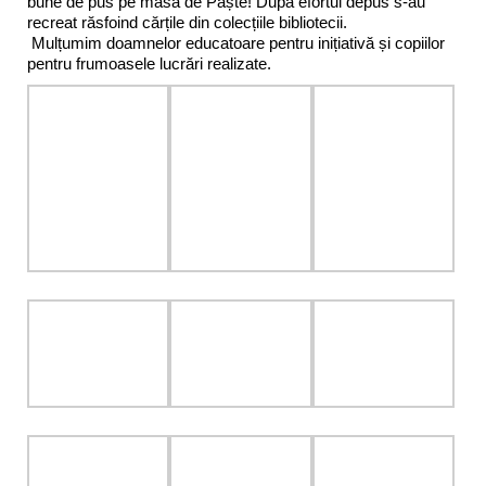
bune de pus pe masă de Paște! După efortul depus s-au
recreat răsfoind cărțile din colecțiile bibliotecii.
Mulțumim doamnelor educatoare pentru inițiativă și copiilor
pentru frumoasele lucrări realizate.