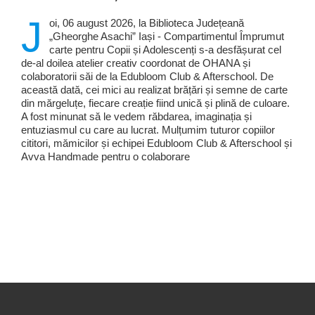
J
oi, 06 august 2026, la Biblioteca Județeană
„Gheorghe Asachi” Iași - Compartimentul Împrumut
carte pentru Copii și Adolescenți s-a desfășurat cel
de-al doilea atelier creativ coordonat de OHANA și
colaboratorii săi de la Edubloom Club & Afterschool. De
această dată, cei mici au realizat brățări și semne de carte
din mărgeluțe, fiecare creație fiind unică și plină de culoare.
A fost minunat să le vedem răbdarea, imaginația și
entuziasmul cu care au lucrat. Mulțumim tuturor copiilor
cititori, mămicilor și echipei Edubloom Club & Afterschool și
Avva Handmade pentru o colaborare