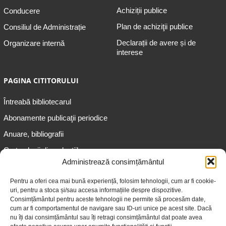
Achiziții publice
Conducere
Plan de achiziţii publice
Consiliul de Administrație
Declarații de avere și de
Organizare internă
interese
PAGINA CITITORULUI
Întreabă bibliotecarul
Abonamente publicaţii periodice
Anuare, bibliografii
Cartea lunii din colecțiile
speciale
Administrează consimțământul
Informații pentru copii
Pentru a oferi cea mai bună experiență, folosim tehnologii, cum ar fi cookie-
uri, pentru a stoca și/sau accesa informațiile despre dispozitive.
Informații pentru adolescenți
Consimțământul pentru aceste tehnologii ne permite să procesăm date,
Informații pentru adulți
cum ar fi comportamentul de navigare sau ID-uri unice pe acest site. Dacă
nu îți dai consimțământul sau îți retragi consimțământul dat poate avea
Informații pentru seniori