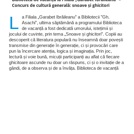
Concurs de cultură generală: snoave și ghicitori
L
a Filiala „Garabet Ibrăileanu” a Bibliotecii ”Gh.
Asachi”, ultima săptămână a programului Biblioteca
de vacanță a fost dedicată umorului, istețimii și
jocului de cuvinte, prin tema „Snoave și ghicitori”. Copiii au
descoperit că literatura populară nu înseamnă doar povești
transmise din generație în generație, ci și provocări care
pun la încercare atenția, logica și imaginația. Prin joc,
lectură și voie bună, micuții participanți au aflat că fiecare
ghicitoare ascunde nu doar un răspuns, ci și o invitație de a
gândi, de a observa și de a învăța. Biblioteca de vacanță