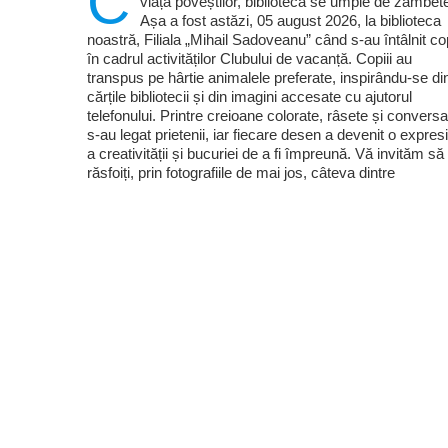
C
viață poveștilor, biblioteca se umple de zâmbet
Așa a fost astăzi, 05 august 2026, la biblioteca
noastră, Filiala „Mihail Sadoveanu” când s-au întâlnit cop
în cadrul activităților Clubului de vacanță. Copiii au
transpus pe hârtie animalele preferate, inspirându-se di
cărțile bibliotecii și din imagini accesate cu ajutorul
telefonului. Printre creioane colorate, râsete și conversaț
s-au legat prietenii, iar fiecare desen a devenit o expres
a creativității și bucuriei de a fi împreună. Vă invităm să
răsfoiți, prin fotografiile de mai jos, câteva dintre