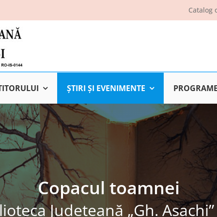
Catalog 
TITORULUI
ŞTIRI ŞI EVENIMENTE
PROGRAME 
Copacul toamnei
lioteca Judeţeană „Gh. Asachi” 