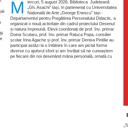
e.
M
iercuri, 5 august 2026, Biblioteca Județeană
„Gh. Asachi” Iași, în parteneriat cu Universitatea
iii
Națională de Arte „George Enescu” Iași -
Departamentul pentru Pregătirea Personalului Didactic, a
n
organizat o nouă activitate din cadrul proiectului Desenul
și natura împreună. Elevii coordonați de prof. înv. primar
ii
Doina Scutaru, prof. înv. primar Raluca Popa, consilier
ie
școlar Irina Agache și prof. înv. primar Denisa Pintilie au
participat astăzi la o întâlnire în care am pictat forme
diverse cu ajutorul sforii și am învățat să ne cunoaștem
pe fiecare din noi desenând mâna personală, ornată cu
„T