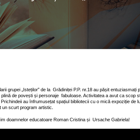
arii grupei „Isteților” de la Grădiniței P.P. nr.18 au pășit entuziasma
plină de povești și personaje fabuloase. Activitatea a avut ca scop sti
r. Prichindeii au înfrumusețat spațiul bibliotecii cu o mică expoziție de 
t un scurt program artistic.
im doamnelor educatoare Roman Cristina și Ursache Gabriela!