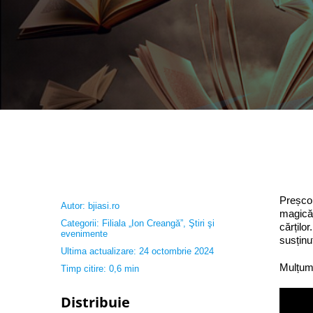
Preșcol
Autor:
bjiasi.ro
magică 
Categorii:
Filiala „Ion Creangă”
,
Ştiri şi
cărțilo
evenimente
susținu
Ultima actualizare: 24 octombrie 2024
Mulțum
Timp citire: 0,6 min
Distribuie