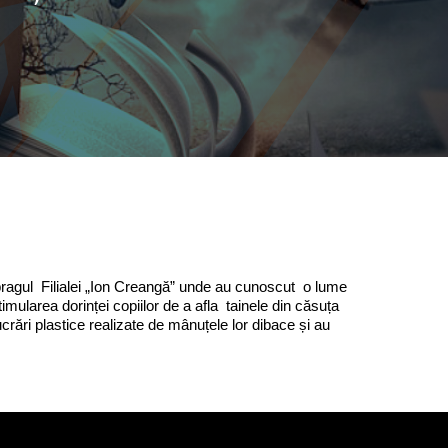
ți pragul Filialei „Ion Creangă” unde au cunoscut o lume
mularea dorinței copiilor de a afla tainele din căsuța
lucrări plastice realizate de mânuțele lor dibace și au