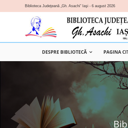
Skip
Biblioteca Judeţeană „Gh. Asachi” Iaşi - 6 august 2026
to
content
DESPRE BIBLIOTECĂ
PAGINA CI
Bib