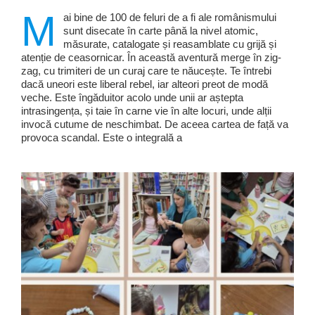
M
ai bine de 100 de feluri de a fi ale românismului
sunt disecate în carte până la nivel atomic,
măsurate, catalogate și reasamblate cu grijă și
atenție de ceasornicar. În această aventură merge în zig-
zag, cu trimiteri de un curaj care te năucește. Te întrebi
dacă uneori este liberal rebel, iar alteori preot de modă
veche. Este îngăduitor acolo unde unii ar aștepta
intrasingența, și taie în carne vie în alte locuri, unde alții
invocă cutume de neschimbat. De aceea cartea de față va
provoca scandal. Este o integrală a