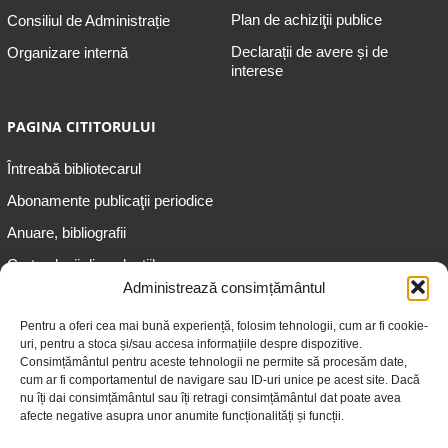
Plan de achiziţii publice
Consiliul de Administrație
Declarații de avere și de
Organizare internă
interese
PAGINA CITITORULUI
Întreabă bibliotecarul
Abonamente publicaţii periodice
Anuare, bibliografii
Cartea lunii din colecțiile
speciale
Administrează consimțământul
Informații pentru copii
Pentru a oferi cea mai bună experiență, folosim tehnologii, cum ar fi cookie-
uri, pentru a stoca și/sau accesa informațiile despre dispozitive.
Informații pentru adolescenți
Consimțământul pentru aceste tehnologii ne permite să procesăm date,
Informații pentru adulți
cum ar fi comportamentul de navigare sau ID-uri unice pe acest site. Dacă
nu îți dai consimțământul sau îți retragi consimțământul dat poate avea
Informații pentru seniori
afecte negative asupra unor anumite funcționalități și funcții.
Biblioteci publice