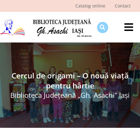
Skip
Catalog online
Contact
to
content
Tog
Nav
Despre bibliotecă
Pagina cititorului
Ştiri şi evenimente
Cercul de origami – O nouă viață
pentru hârtie
Programe şi proiecte
Biblioteca Judeţeană „Gh. Asachi” Iaşi
Interes public