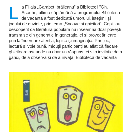
L
a Filiala „Garabet Ibrăileanu” a Bibliotecii ”Gh.
Asachi”, ultima săptămână a programului Biblioteca
de vacanță a fost dedicată umorului, istețimii și
jocului de cuvinte, prin tema „Snoave și ghicitori”. Copiii au
descoperit că literatura populară nu înseamnă doar povești
transmise din generație în generație, ci și provocări care
pun la încercare atenția, logica și imaginația. Prin joc,
lectură și voie bună, micuții participanți au aflat că fiecare
ghicitoare ascunde nu doar un răspuns, ci și o invitație de a
gândi, de a observa și de a învăța. Biblioteca de vacanță