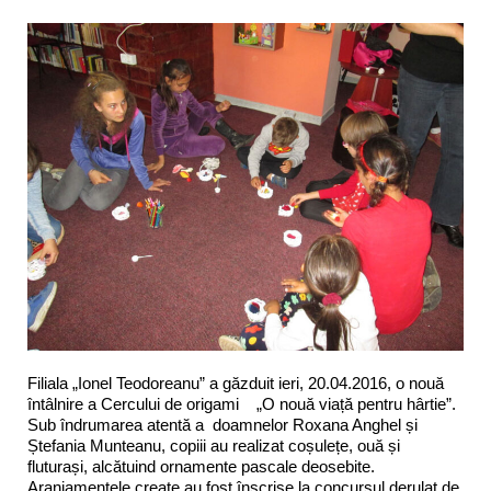
Filiala „Ionel Teodoreanu” a găzduit ieri, 20.04.2016, o nouă
întâlnire a Cercului de origami „O nouă viață pentru hârtie”.
Sub îndrumarea atentă a doamnelor Roxana Anghel și
Ștefania Munteanu, copiii au realizat coșulețe, ouă și
fluturași, alcătuind ornamente pascale deosebite.
Aranjamentele create au fost înscrise la concursul derulat de