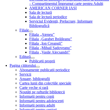
– Compartimentul Împrumut carte pentru Adulţi
AMERICAN CORNER IAŞI
Sala de lectură
Sala de lectură periodice
Serviciul Evidenţă, Prelucrare, Informare
Bibliografică
Filiale
Filiala „Ateneu”
Filiala „Garabet Ibrăileanu”
Filiala „Ion Creangă”
Filiala „Mihail Sadoveanu”
Filiala „Vasile Alecsandri”
Editură
Publicații proprii
Pagina cititorului
Abonamente publicaţii periodice
Servicii
Anuare, bibliografii
Cartea lunii din colecțiile speciale
Carte veche și rară
Noutăţi pe rafturile bibliotecii
Informații pentru copii
Informații pentru adolescenți
Informații pentru adulți
Informații pentru seniori