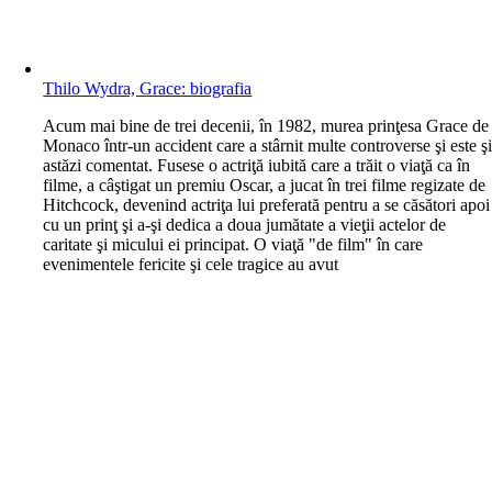
Thilo Wydra, Grace: biografia
A
cum mai bine de trei decenii, în 1982, murea prinţesa Grace de
Monaco într-un accident care a stârnit multe controverse şi este ş
astăzi comentat. Fusese o actriţă iubită care a trăit o viaţă ca în
filme, a câştigat un premiu Oscar, a jucat în trei filme regizate de
Hitchcock, devenind actriţa lui preferată pentru a se căsători apoi
cu un prinţ şi a-şi dedica a doua jumătate a vieţii actelor de
caritate şi micului ei principat. O viaţă "de film" în care
evenimentele fericite şi cele tragice au avut