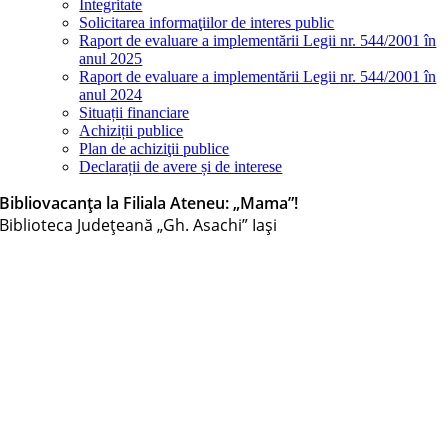
Integritate
Solicitarea informaţiilor de interes public
Raport de evaluare a implementării Legii nr. 544/2001 în
anul 2025
Raport de evaluare a implementării Legii nr. 544/2001 în
anul 2024
Situații financiare
Achiziții publice
Plan de achiziţii publice
Declarații de avere și de interese
Bibliovacanța la Filiala Ateneu: „Mama”!
Biblioteca Judeţeană „Gh. Asachi” Iaşi