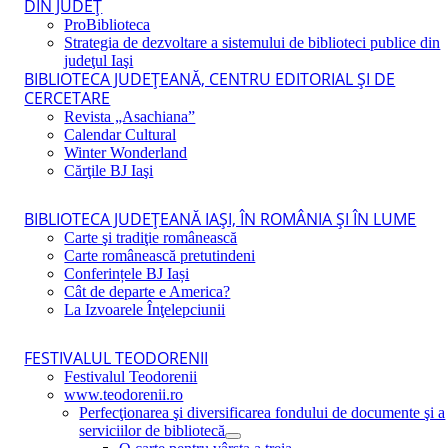
DIN JUDEŢ
ProBiblioteca
Strategia de dezvoltare a sistemului de biblioteci publice din
judeţul Iaşi
BIBLIOTECA JUDEŢEANĂ, CENTRU EDITORIAL ŞI DE
CERCETARE
Revista „Asachiana”
Calendar Cultural
Winter Wonderland
Cărţile BJ Iaşi
BIBLIOTECA JUDEŢEANĂ IAŞI, ÎN ROMÂNIA ŞI ÎN LUME
Carte şi tradiţie românească
Carte românească pretutindeni
Conferințele BJ Iași
Cât de departe e America?
La Izvoarele Înţelepciunii
FESTIVALUL TEODORENII
Festivalul Teodorenii
www.teodorenii.ro
Perfecţionarea şi diversificarea fondului de documente şi a
serviciilor de bibliotecă