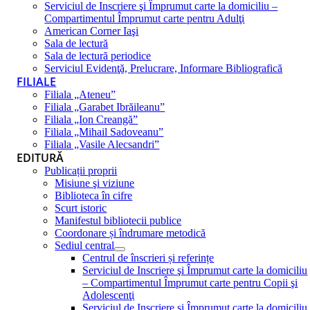
Serviciul de Inscriere şi Împrumut carte la domiciliu –
Compartimentul Împrumut carte pentru Adulţi
American Corner Iaşi
Sala de lectură
Sala de lectură periodice
Serviciul Evidenţă, Prelucrare, Informare Bibliografică
FILIALE
Filiala „Ateneu”
Filiala „Garabet Ibrăileanu”
Filiala „Ion Creangă”
Filiala „Mihail Sadoveanu”
Filiala „Vasile Alecsandri”
EDITURĂ
Publicații proprii
Misiune şi viziune
Biblioteca în cifre
Scurt istoric
Manifestul bibliotecii publice
Coordonare și îndrumare metodică
Sediul central
Centrul de înscrieri și referințe
Serviciul de Inscriere şi Împrumut carte la domiciliu
– Compartimentul Împrumut carte pentru Copii şi
Adolescenţi
Serviciul de Inscriere şi Împrumut carte la domiciliu