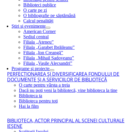
Biblioteci publice
O carte pe zi
O bibliografie pe săptămână
Calcul penalități
Ştiri şi evenimente
American Corner
Sediul central
Filiala „Ateneu”
Filiala „Garabet Ibrăileanu”
Filiala „Ion Creangă”
Filiala „Mihail Sadoveanu”
Filiala „Vasile Alecsandri”
Programe şi proiecte
PERFECŢIONAREA ŞI DIVERSIFICAREA FONDULUI DE
DOCUMENTE ŞI A SERVICIILOR DE BIBLIOTECĂ
O carte pentru vârsta a treia
Dacă nu poţi veni la bibliotecă, vine biblioteca la tine
Biblioteca ta
Biblioteca pentru toţi
Hai la film
BIBLIOTECA, ACTOR PRINCIPAL AL SCENEI CULTURALE
IEŞENE
Scriitorii Iaşului