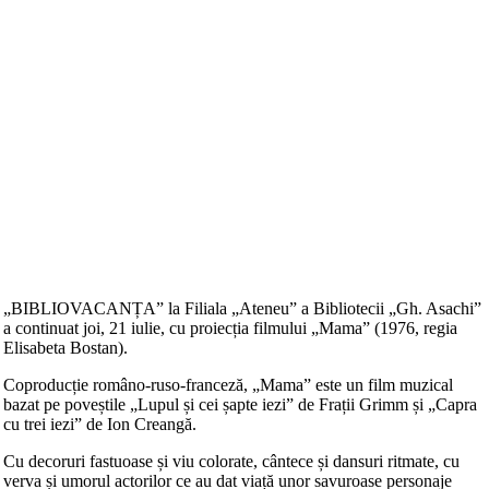
„BIBLIOVACANȚA” la Filiala „Ateneu” a Bibliotecii „Gh. Asachi”
a continuat joi, 21 iulie, cu proiecția filmului „Mama” (1976, regia
Elisabeta Bostan).
Coproducție româno-ruso-franceză, „Mama” este un film muzical
bazat pe poveștile „Lupul și cei șapte iezi” de Frații Grimm și „Capra
cu trei iezi” de Ion Creangă.
Cu decoruri fastuoase și viu colorate, cântece și dansuri ritmate, cu
verva și umorul actorilor ce au dat viață unor savuroase personaje