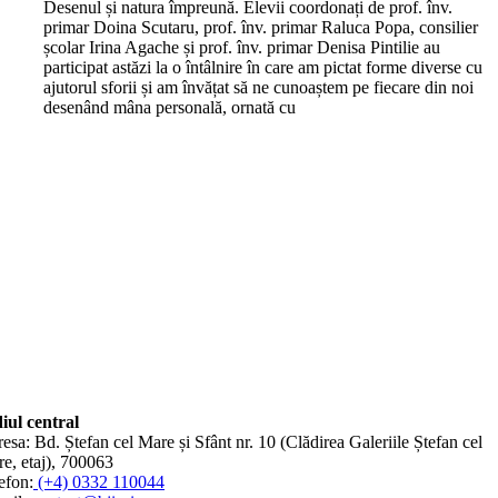
Desenul și natura împreună. Elevii coordonați de prof. înv.
primar Doina Scutaru, prof. înv. primar Raluca Popa, consilier
școlar Irina Agache și prof. înv. primar Denisa Pintilie au
participat astăzi la o întâlnire în care am pictat forme diverse cu
ajutorul sforii și am învățat să ne cunoaștem pe fiecare din noi
desenând mâna personală, ornată cu
iul central
esa: Bd. Ștefan cel Mare și Sfânt nr. 10 (Clădirea Galeriile Ștefan cel
e, etaj), 700063
efon:
(+4) 0332 110044