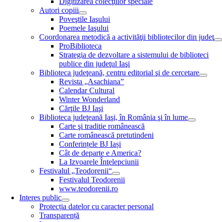
Digitizarea colecţiilor speciale
Autori copiii
Poveştile Iaşului
Poemele Iaşului
Coordonarea metodică a activităţii bibliotecilor din judeţ
ProBiblioteca
Strategia de dezvoltare a sistemului de biblioteci
publice din judeţul Iaşi
Biblioteca judeţeană, centru editorial şi de cercetare
Revista „Asachiana”
Calendar Cultural
Winter Wonderland
Cărţile BJ Iaşi
Biblioteca judeţeană Iaşi, în România şi în lume
Carte şi tradiţie românească
Carte românească pretutindeni
Conferințele BJ Iași
Cât de departe e America?
La Izvoarele Înţelepciunii
Festivalul „Teodorenii“
Festivalul Teodorenii
www.teodorenii.ro
Interes public
Protecția datelor cu caracter personal
Transparență