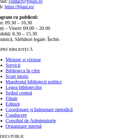
ail:
contact@bjiasi.ro
b:
https://bjiasi.ro/
gram cu publicul:
i: 09.30 – 16.30
ți – Vineri: 09.00 – 20.00
bătă: 8.30 – 15.30
inică, Sărbători legale: Închis
SPRE BIBLIOTECĂ
Misiune şi viziune
Servicii
Biblioteca în cifre
Scurt istoric
Manifestul bibliotecii publice
Legea bibliotecilor
Sediul central
Filiale
Editură
Coordonare și îndrumare metodică
Conducere
Consiliul de Administrație
Organizare internă
ERES PUBLIC