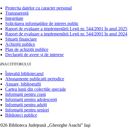
Protecția datelor cu caracter personal
Transparență
Integritate
Solicitarea informaţiilor de interes public
Raport de evaluare a implementării Legii nr. 544/2001 în anul 2025
Raport de evaluare a implementării Legii nr. 544/2001 în anul 2024
Situații financiare
Achiziții publice
Plan de achiziţii publice
Declarații de avere și de interese
INA CITITORULUI
Întreabă bibliotecarul
Abonamente publicaţii periodice
Anuare, bibliografii
Cartea lunii din colecțiile speciale
Informații pentru copii
Informații pentru adolescenți
Informații pentru adulți
Informații pentru seniori
Biblioteci publice
026 Biblioteca Judeţeană „Gheorghe Asachi” Iaşi