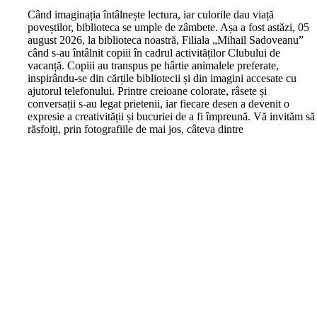
C
ând imaginația întâlnește lectura, iar culorile dau viață
poveștilor, biblioteca se umple de zâmbete. Așa a fost astăzi, 05
august 2026, la biblioteca noastră, Filiala „Mihail Sadoveanu”
când s-au întâlnit copiii în cadrul activităților Clubului de
vacanță. Copiii au transpus pe hârtie animalele preferate,
inspirându-se din cărțile bibliotecii și din imagini accesate cu
ajutorul telefonului. Printre creioane colorate, râsete și
conversații s-au legat prietenii, iar fiecare desen a devenit o
expresie a creativității și bucuriei de a fi împreună. Vă invităm să
răsfoiți, prin fotografiile de mai jos, câteva dintre