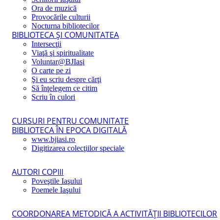
Ora de muzică
Provocările culturii
Nocturna bibliotecilor
BIBLIOTECA ŞI COMUNITATEA
Intersecţii
Viaţă şi spiritualitate
Voluntar@BJIaşi
O carte pe zi
Şi eu scriu despre cărţi
Să înţelegem ce citim
Scriu în culori
CURSURI PENTRU COMUNITATE
BIBLIOTECA ÎN EPOCA DIGITALĂ
www.bjiasi.ro
Digitizarea colecţiilor speciale
AUTORI COPIII
Poveştile Iaşului
Poemele Iaşului
COORDONAREA METODICĂ A ACTIVITĂŢII BIBLIOTECILOR