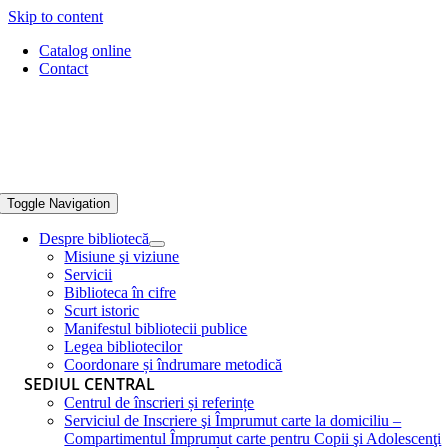
Skip to content
Catalog online
Contact
Toggle Navigation
Despre bibliotecă
Misiune şi viziune
Servicii
Biblioteca în cifre
Scurt istoric
Manifestul bibliotecii publice
Legea bibliotecilor
Coordonare și îndrumare metodică
SEDIUL CENTRAL
Centrul de înscrieri și referințe
Serviciul de Inscriere şi Împrumut carte la domiciliu –
Compartimentul Împrumut carte pentru Copii şi Adolescenţi