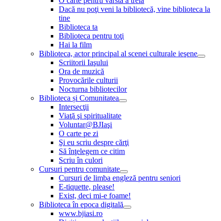
O carte pentru vârsta a treia
Dacă nu poţi veni la bibliotecă, vine biblioteca la
tine
Biblioteca ta
Biblioteca pentru toţi
Hai la film
Biblioteca, actor principal al scenei culturale ieşene
Scriitorii Iaşului
Ora de muzică
Provocările culturii
Nocturna bibliotecilor
Biblioteca și Comunitatea
Intersecţii
Viaţă şi spiritualitate
Voluntar@BJIaşi
O carte pe zi
Şi eu scriu despre cărţi
Să înţelegem ce citim
Scriu în culori
Cursuri pentru comunitate
Cursuri de limba engleză pentru seniori
E-tiquette, please!
Exist, deci mi-e foame!
Biblioteca în epoca digitală
www.bjiasi.ro