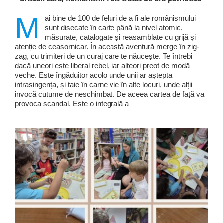
M
ai bine de 100 de feluri de a fi ale românismului
sunt disecate în carte până la nivel atomic,
măsurate, catalogate și reasamblate cu grijă și
atenție de ceasornicar. În această aventură merge în zig-
zag, cu trimiteri de un curaj care te năucește. Te întrebi
dacă uneori este liberal rebel, iar alteori preot de modă
veche. Este îngăduitor acolo unde unii ar aștepta
intrasingența, și taie în carne vie în alte locuri, unde alții
invocă cutume de neschimbat. De aceea cartea de față va
provoca scandal. Este o integrală a