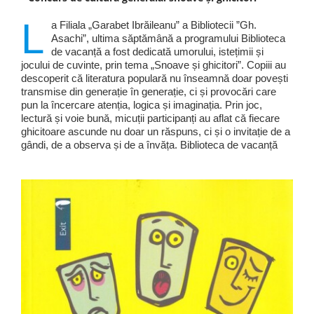
L
a Filiala „Garabet Ibrăileanu” a Bibliotecii ”Gh.
Asachi”, ultima săptămână a programului Biblioteca
de vacanță a fost dedicată umorului, istețimii și
jocului de cuvinte, prin tema „Snoave și ghicitori”. Copiii au
descoperit că literatura populară nu înseamnă doar povești
transmise din generație în generație, ci și provocări care
pun la încercare atenția, logica și imaginația. Prin joc,
lectură și voie bună, micuții participanți au aflat că fiecare
ghicitoare ascunde nu doar un răspuns, ci și o invitație de a
gândi, de a observa și de a învăța. Biblioteca de vacanță