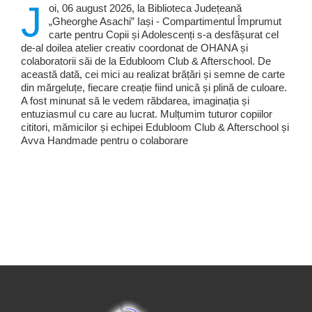
J
oi, 06 august 2026, la Biblioteca Județeană
„Gheorghe Asachi” Iași - Compartimentul Împrumut
carte pentru Copii și Adolescenți s-a desfășurat cel
de-al doilea atelier creativ coordonat de OHANA și
colaboratorii săi de la Edubloom Club & Afterschool. De
această dată, cei mici au realizat brățări și semne de carte
din mărgeluțe, fiecare creație fiind unică și plină de culoare.
A fost minunat să le vedem răbdarea, imaginația și
entuziasmul cu care au lucrat. Mulțumim tuturor copiilor
cititori, mămicilor și echipei Edubloom Club & Afterschool și
Avva Handmade pentru o colaborare