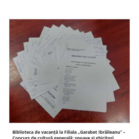
Biblioteca de vacanță la Filiala „Garabet Ibrăileanu” –
Concurs de cultură generală: snoave și ghicitori