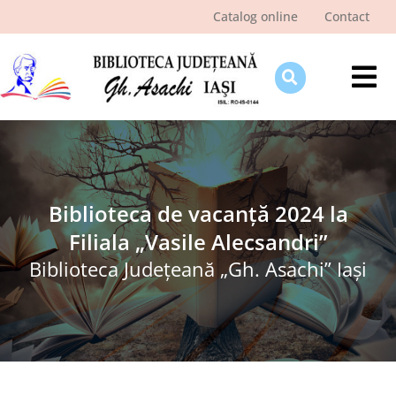
Skip
Catalog online
Contact
to
content
Tog
Nav
Despre bibliotecă
Pagina cititorului
Ştiri şi evenimente
Biblioteca de vacanță 2024 la
Filiala „Vasile Alecsandri”
Programe şi proiecte
Biblioteca Judeţeană „Gh. Asachi” Iaşi
Interes public