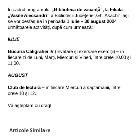
În cadrul programului
„Biblioteca de vacanţă”
, la
Filiala
„Vasile Alecsandri”
a Bibliotecii Judeţene „Gh. Asachi” Iaşi
se vor desfășura în perioada
1 iulie – 30 august 2024
următoarele activități, după cum urmează:
IULIE
Bucuria Caligrafiei IV
(învățare și exersare exerciții) – în
fiecare zi de Luni, Marți, Miercuri și Vineri, între orele 10.00 și
11.00.
AUGUST
Club de lectură
– în fiecare Miercuri a săptămânii, între
orele 10 și 12.
Vă așteptăm cu drag!
Articole Similare