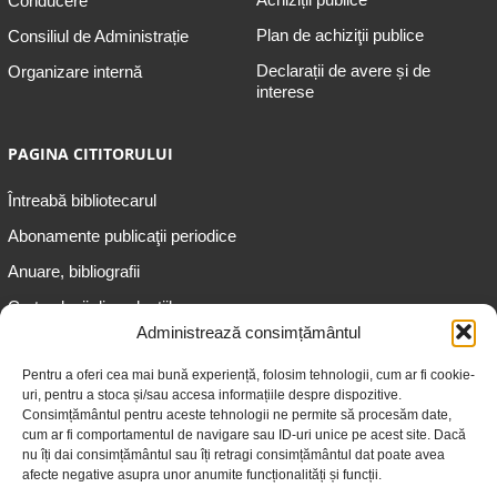
Conducere
Plan de achiziţii publice
Consiliul de Administrație
Declarații de avere și de
Organizare internă
interese
PAGINA CITITORULUI
Întreabă bibliotecarul
Abonamente publicaţii periodice
Anuare, bibliografii
Cartea lunii din colecțiile
speciale
Administrează consimțământul
Informații pentru copii
Pentru a oferi cea mai bună experiență, folosim tehnologii, cum ar fi cookie-
uri, pentru a stoca și/sau accesa informațiile despre dispozitive.
Informații pentru adolescenți
Consimțământul pentru aceste tehnologii ne permite să procesăm date,
Informații pentru adulți
cum ar fi comportamentul de navigare sau ID-uri unice pe acest site. Dacă
nu îți dai consimțământul sau îți retragi consimțământul dat poate avea
Informații pentru seniori
afecte negative asupra unor anumite funcționalități și funcții.