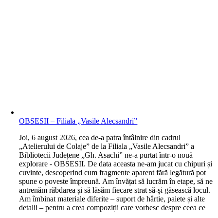
OBSESII – Filiala „Vasile Alecsandri”
J
oi, 6 august 2026, cea de-a patra întâlnire din cadrul
„Atelierului de Colaje” de la Filiala „Vasile Alecsandri” a
Bibliotecii Județene „Gh. Asachi” ne-a purtat într-o nouă
explorare - OBSESII. De data aceasta ne-am jucat cu chipuri și
cuvinte, descoperind cum fragmente aparent fără legătură pot
spune o poveste împreună. Am învățat să lucrăm în etape, să ne
antrenăm răbdarea și să lăsăm fiecare strat să-și găsească locul.
Am îmbinat materiale diferite – suport de hârtie, paiete și alte
detalii – pentru a crea compoziții care vorbesc despre ceea ce