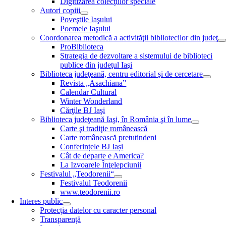
Digitizarea colecţiilor speciale
Autori copiii
Poveştile Iaşului
Poemele Iaşului
Coordonarea metodică a activităţii bibliotecilor din judeţ
ProBiblioteca
Strategia de dezvoltare a sistemului de biblioteci
publice din judeţul Iaşi
Biblioteca judeţeană, centru editorial şi de cercetare
Revista „Asachiana”
Calendar Cultural
Winter Wonderland
Cărţile BJ Iaşi
Biblioteca judeţeană Iaşi, în România şi în lume
Carte şi tradiţie românească
Carte românească pretutindeni
Conferințele BJ Iași
Cât de departe e America?
La Izvoarele Înţelepciunii
Festivalul „Teodorenii“
Festivalul Teodorenii
www.teodorenii.ro
Interes public
Protecția datelor cu caracter personal
Transparență