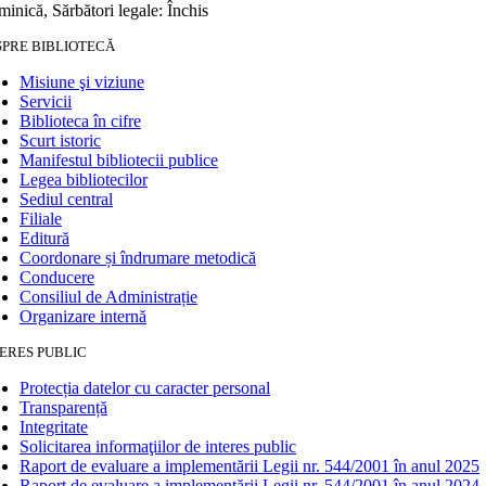
inică, Sărbători legale: Închis
SPRE BIBLIOTECĂ
Misiune şi viziune
Servicii
Biblioteca în cifre
Scurt istoric
Manifestul bibliotecii publice
Legea bibliotecilor
Sediul central
Filiale
Editură
Coordonare și îndrumare metodică
Conducere
Consiliul de Administrație
Organizare internă
ERES PUBLIC
Protecția datelor cu caracter personal
Transparență
Integritate
Solicitarea informaţiilor de interes public
Raport de evaluare a implementării Legii nr. 544/2001 în anul 2025
Raport de evaluare a implementării Legii nr. 544/2001 în anul 2024