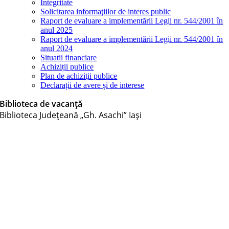
Integritate
Solicitarea informaţiilor de interes public
Raport de evaluare a implementării Legii nr. 544/2001 în
anul 2025
Raport de evaluare a implementării Legii nr. 544/2001 în
anul 2024
Situații financiare
Achiziții publice
Plan de achiziţii publice
Declarații de avere și de interese
Biblioteca de vacanță
Biblioteca Judeţeană „Gh. Asachi” Iaşi