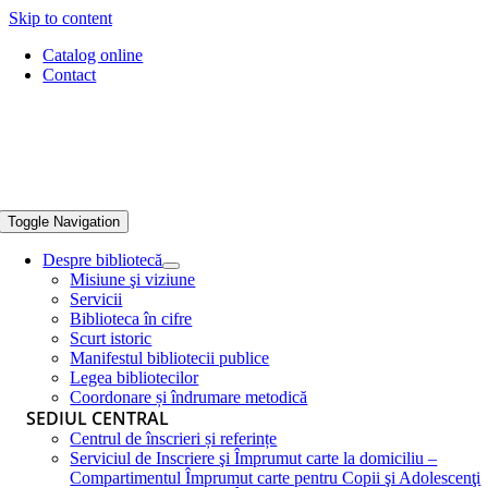
Skip to content
Catalog online
Contact
Toggle Navigation
Despre bibliotecă
Misiune şi viziune
Servicii
Biblioteca în cifre
Scurt istoric
Manifestul bibliotecii publice
Legea bibliotecilor
Coordonare și îndrumare metodică
SEDIUL CENTRAL
Centrul de înscrieri și referințe
Serviciul de Inscriere şi Împrumut carte la domiciliu –
Compartimentul Împrumut carte pentru Copii şi Adolescenţi