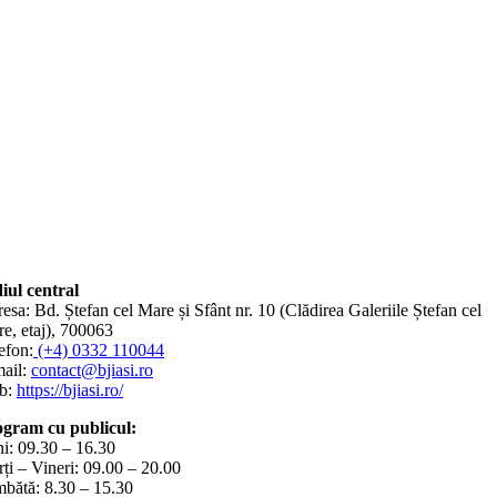
iul central
esa: Bd. Ștefan cel Mare și Sfânt nr. 10 (Clădirea Galeriile Ștefan cel
e, etaj), 700063
efon:
(+4) 0332 110044
ail:
contact@bjiasi.ro
b:
https://bjiasi.ro/
gram cu publicul:
i: 09.30 – 16.30
ți – Vineri: 09.00 – 20.00
bătă: 8.30 – 15.30