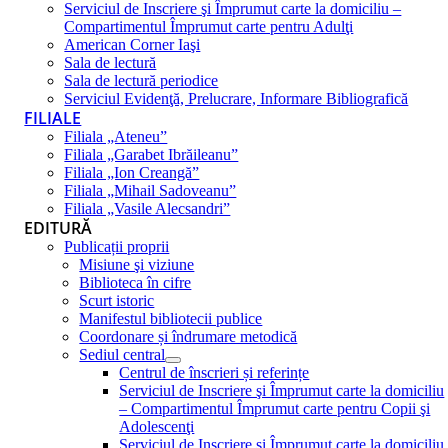
Serviciul de Inscriere şi Împrumut carte la domiciliu –
Compartimentul Împrumut carte pentru Adulţi
American Corner Iaşi
Sala de lectură
Sala de lectură periodice
Serviciul Evidenţă, Prelucrare, Informare Bibliografică
FILIALE
Filiala „Ateneu”
Filiala „Garabet Ibrăileanu”
Filiala „Ion Creangă”
Filiala „Mihail Sadoveanu”
Filiala „Vasile Alecsandri”
EDITURĂ
Publicații proprii
Misiune şi viziune
Biblioteca în cifre
Scurt istoric
Manifestul bibliotecii publice
Coordonare și îndrumare metodică
Sediul central
Centrul de înscrieri și referințe
Serviciul de Inscriere şi Împrumut carte la domiciliu
– Compartimentul Împrumut carte pentru Copii şi
Adolescenţi
Serviciul de Inscriere şi Împrumut carte la domiciliu