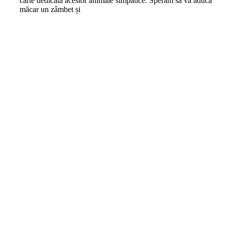
carte dedicată acestor animale simpatice. Sperăm să vă aducă
măcar un zâmbet și