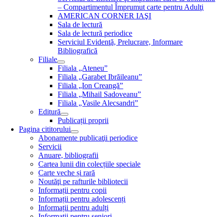
– Compartimentul Împrumut carte pentru Adulţi
AMERICAN CORNER IAŞI
Sala de lectură
Sala de lectură periodice
Serviciul Evidenţă, Prelucrare, Informare
Bibliografică
Filiale
Filiala „Ateneu”
Filiala „Garabet Ibrăileanu”
Filiala „Ion Creangă”
Filiala „Mihail Sadoveanu”
Filiala „Vasile Alecsandri”
Editură
Publicații proprii
Pagina cititorului
Abonamente publicaţii periodice
Servicii
Anuare, bibliografii
Cartea lunii din colecțiile speciale
Carte veche și rară
Noutăţi pe rafturile bibliotecii
Informații pentru copii
Informații pentru adolescenți
Informații pentru adulți
Informații pentru seniori