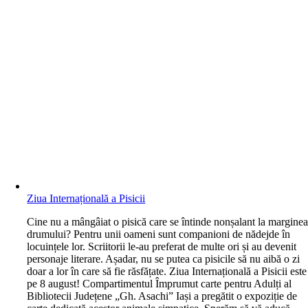
Ziua Internațională a Pisicii
C
ine nu a mângâiat o pisică care se întinde nonșalant la margine
drumului? Pentru unii oameni sunt companioni de nădejde în
locuințele lor. Scriitorii le-au preferat de multe ori și au devenit
personaje literare. Așadar, nu se putea ca pisicile să nu aibă o zi
doar a lor în care să fie răsfățate. Ziua Internațională a Pisicii este
pe 8 august! Compartimentul Împrumut carte pentru Adulți al
Bibliotecii Județene „Gh. Asachi” Iași a pregătit o expoziție de