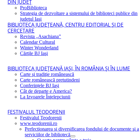
DIN JUDEŢ
ProBiblioteca
Strategia de dezvoltare a sistemului de biblioteci publice din
judeţul Iaşi
BIBLIOTECA JUDEŢEANĂ, CENTRU EDITORIAL ŞI DE
CERCETARE
Revista „Asachiana”
Calendar Cultural
Winter Wonderland
Cărţile BJ Iaşi
BIBLIOTECA JUDEŢEANĂ IAŞI, ÎN ROMÂNIA ŞI ÎN LUME
Carte şi tradiţie românească
Carte românească pretutindeni
Conferințele BJ Iași
Cât de departe e America?
La Izvoarele Înţelepciunii
FESTIVALUL TEODORENII
Festivalul Teodorenii
www.teodorenii.ro
Perfecţionarea şi diversificarea fondului de documente şi a
serviciilor de bibliotecă