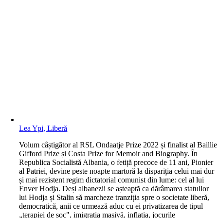
Lea Ypi, Liberă
V
olum câștigător al RSL Ondaatje Prize 2022 și finalist al Baillie
Gifford Prize și Costa Prize for Memoir and Biography. În
Republica Socialistă Albania, o fetiță precoce de 11 ani, Pionier
al Patriei, devine peste noapte martoră la dispariția celui mai dur
și mai rezistent regim dictatorial comunist din lume: cel al lui
Enver Hodja. Deși albanezii se așteaptă ca dărâmarea statuilor
lui Hodja și Stalin să marcheze tranziția spre o societate liberă,
democratică, anii ce urmează aduc cu ei privatizarea de tipul
„terapiei de șoc", imigrația masivă, inflația, jocurile