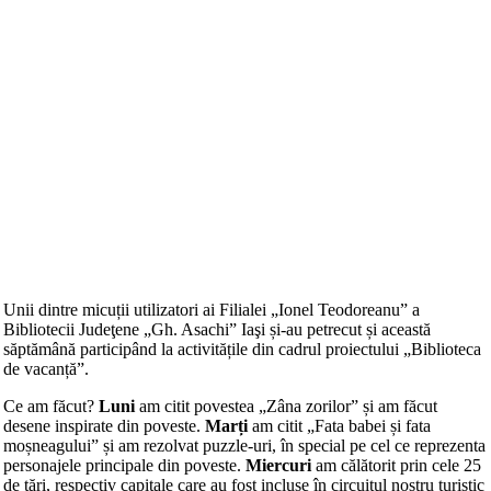
Unii dintre micuții utilizatori ai Filialei „Ionel Teodoreanu” a
Bibliotecii Judeţene „Gh. Asachi” Iaşi și-au petrecut și această
săptămână participând la activitățile din cadrul proiectului „Biblioteca
de vacanță”.
Ce am făcut?
Luni
am citit povestea „Zâna zorilor” și am făcut
desene inspirate din poveste.
Marți
am citit „Fata babei și fata
moșneagului” și am rezolvat puzzle-uri, în special pe cel ce reprezenta
personajele principale din poveste.
Miercuri
am călătorit prin cele 25
de țări, respectiv capitale care au fost incluse în circuitul nostru turistic