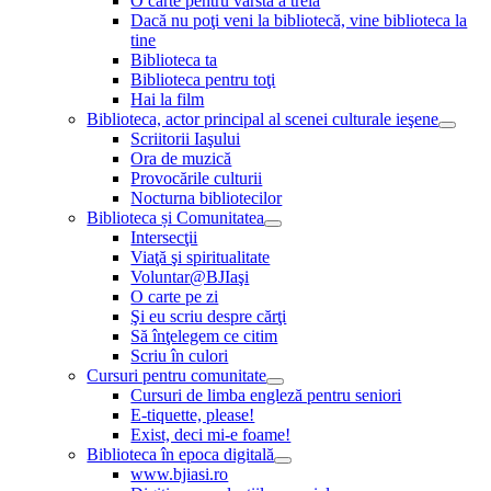
O carte pentru vârsta a treia
Dacă nu poţi veni la bibliotecă, vine biblioteca la
tine
Biblioteca ta
Biblioteca pentru toţi
Hai la film
Biblioteca, actor principal al scenei culturale ieşene
Scriitorii Iaşului
Ora de muzică
Provocările culturii
Nocturna bibliotecilor
Biblioteca și Comunitatea
Intersecţii
Viaţă şi spiritualitate
Voluntar@BJIaşi
O carte pe zi
Şi eu scriu despre cărţi
Să înţelegem ce citim
Scriu în culori
Cursuri pentru comunitate
Cursuri de limba engleză pentru seniori
E-tiquette, please!
Exist, deci mi-e foame!
Biblioteca în epoca digitală
www.bjiasi.ro