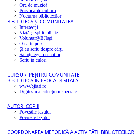
Ora de muzică
Provocările culturii
Nocturna bibliotecilor
BIBLIOTECA ŞI COMUNITATEA
Intersecţii
Viaţă şi spiritualitate
Voluntar@BJIaşi
O carte pe zi
Şi eu scriu despre cărţi
Să înţelegem ce citim
Scriu în culori
CURSURI PENTRU COMUNITATE
BIBLIOTECA ÎN EPOCA DIGITALĂ
www.bjiasi.ro
Digitizarea colecţiilor speciale
AUTORI COPIII
Poveştile Iaşului
Poemele Iaşului
COORDONAREA METODICĂ A ACTIVITĂŢII BIBLIOTECILOR