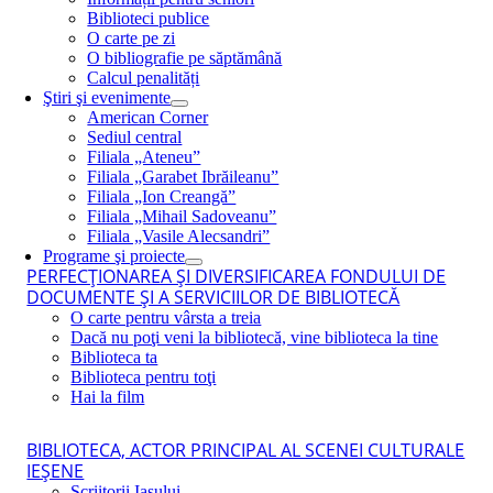
Biblioteci publice
O carte pe zi
O bibliografie pe săptămână
Calcul penalități
Ştiri şi evenimente
American Corner
Sediul central
Filiala „Ateneu”
Filiala „Garabet Ibrăileanu”
Filiala „Ion Creangă”
Filiala „Mihail Sadoveanu”
Filiala „Vasile Alecsandri”
Programe şi proiecte
PERFECŢIONAREA ŞI DIVERSIFICAREA FONDULUI DE
DOCUMENTE ŞI A SERVICIILOR DE BIBLIOTECĂ
O carte pentru vârsta a treia
Dacă nu poţi veni la bibliotecă, vine biblioteca la tine
Biblioteca ta
Biblioteca pentru toţi
Hai la film
BIBLIOTECA, ACTOR PRINCIPAL AL SCENEI CULTURALE
IEŞENE
Scriitorii Iaşului