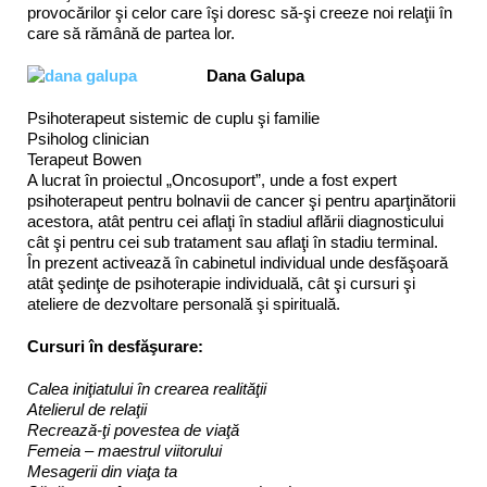
provocărilor şi celor care îşi doresc să-şi creeze noi relaţii în
care să rămână de partea lor.
Dana Galupa
Psihoterapeut sistemic de cuplu şi familie
Psiholog clinician
Terapeut Bowen
A lucrat în proiectul „Oncosuport”, unde a fost expert
psihoterapeut pentru bolnavii de cancer şi pentru aparţinătorii
acestora, atât pentru cei aflaţi în stadiul aflării diagnosticului
cât şi pentru cei sub tratament sau aflaţi în stadiu terminal.
În prezent activează în cabinetul individual unde desfăşoară
atât şedinţe de psihoterapie individuală, cât şi cursuri şi
ateliere de dezvoltare personală şi spirituală.
Cursuri în desfăşurare:
Calea iniţiatului în crearea realităţii
Atelierul de relaţii
Recrează-ţi povestea de viaţă
Femeia – maestrul viitorului
Mesagerii din viaţa ta