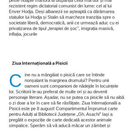
peste noapte martoră la dispariția celui mai dur și mai
rezistent regim dictatorial comunist din lume: cel al lui
Enver Hodja. Deși albanezii se așteaptă ca dărâmarea
statuilor lui Hodja și Stalin să marcheze tranziția spre o
societate liberă, democratică, anii ce urmează aduc cu ei
privatizarea de tipul „terapiei de șoc", imigrația masivă,
inflația, jocurile
Ziua Internațională a Pisicii
C
ine nu a mângâiat o pisică care se întinde
nonșalant la marginea drumului? Pentru unii
oameni sunt companioni de nădejde în locuințele
lor. Scriitorii le-au preferat de multe ori și au devenit
personaje literare. Așadar, nu se putea ca pisicile să nu aibă
o zi doar a lor în care să fie răsfățate. Ziua Internațională a
Pisicii este pe 8 august! Compartimentul Împrumut carte
pentru Adulți al Bibliotecii Județene „Gh. Asachi” Iași a
pregătit o expoziție de carte dedicată acestor animale
simpatice. Sperăm să vă aducă măcar un zâmbet și