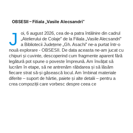
OBSESII – Filiala „Vasile Alecsandri”
J
oi, 6 august 2026, cea de-a patra întâlnire din cadrul
„Atelierului de Colaje” de la Filiala „Vasile Alecsandri”
a Bibliotecii Județene „Gh. Asachi” ne-a purtat într-o
nouă explorare - OBSESII. De data aceasta ne-am jucat cu
chipuri și cuvinte, descoperind cum fragmente aparent fără
legătură pot spune o poveste împreună. Am învățat să
lucrăm în etape, să ne antrenăm răbdarea și să lăsăm
fiecare strat să-și găsească locul. Am îmbinat materiale
diferite – suport de hârtie, paiete și alte detalii – pentru a
crea compoziții care vorbesc despre ceea ce