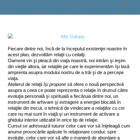
Interes public
Fiecare dintre noi, încă de la începutul existenţei noastre în
acest plan, dezvoltăm relaţii cu ceilalţi.
Oamenii vin şi pleacă din viaţa noastră, noi intrăm şi ieşim
din vieţile altora, iar relaţiile pe care le experimentăm îşi lasă
amprenta asupra modului nostru de a trăi şi de a percepe
viaţa.
Atelierul de relaţii
îşi propune
să ofere o nouă perspectivă
asupra a ceea ce poate reprezenta o relaţie în drumul către
evoluţia personală şi spirituală a fiecăruia dintre noi, un
instrument de arhivare şi extragere a energiei blocată în
relaţiile din trecut, o tehnică de vindecare a relaţiilor cu cei
care nu mai sunt în viaţă şi un instrument de activare a
ghidului interior utilizabil în orice tip de relaţie.
Cursul
se adresează
tuturor celor care vor să înţeleagă cum
anume provocările apărute în relaţionare conduc spre
evoluţie, celor care vor să afle o manieră de abordare a