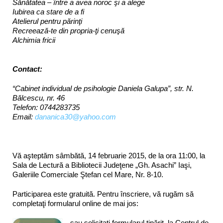
Sănătatea – între a avea noroc şi a alege
Iubirea ca stare de a fi
Atelierul pentru părinţi
Recreează-te din propria-ţi cenuşă
Alchimia fricii
Contact:
“Cabinet individual de psihologie Daniela Galupa”, str. N.
Bălcescu, nr. 46
Telefon: 0744283735
Email:
dananica30@yahoo.com
Vă aşteptăm sâmbătă, 14 februarie 2015, de la ora 11:00, la
Sala de Lectură a Bibliotecii Judeţene „Gh. Asachi” Iaşi,
Galeriile Comerciale Ştefan cel Mare, Nr. 8-10.
Participarea este gratuită. Pentru înscriere, vă rugăm să
completaţi formularul online de mai jos:
sau solicitaţi formularul tipărit, la Centrul de