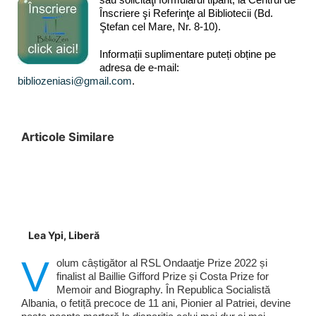
Înscriere şi Referinţe al Bibliotecii (Bd.
Ştefan cel Mare, Nr. 8-10).
Informații suplimentare puteți obține pe
adresa de e-mail:
bibliozeniasi@gmail.com
.
Articole Similare
Lea Ypi, Liberă
V
olum câștigător al RSL Ondaatje Prize 2022 și
finalist al Baillie Gifford Prize și Costa Prize for
Memoir and Biography. În Republica Socialistă
Albania, o fetiță precoce de 11 ani, Pionier al Patriei, devine