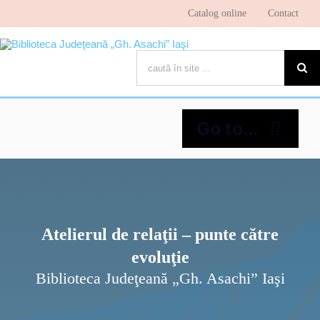
Skip
Catalog online
Contact
to
content
Cautare...
Go to...
Despre bibliotecă
Pagina cititorului
Atelierul de relaţii – punte către
evoluţie
Ştiri şi evenimente
Biblioteca Judeţeană „Gh. Asachi” Iaşi
Programe şi proiecte