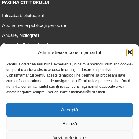
PAGINA CITITORULUI
Întreabă bibliotecarul
Abonamente publicaţii periodice
Anuare, bibliografii
Cartea lunii din colecțiile
speciale
Administrează consimțământul
Informații pentru copii
Pentru a oferi cea mai bună experiență, folosim tehnologii, cum ar fi cookie-
uri, pentru a stoca și/sau accesa informațiile despre dispozitive.
Informații pentru adolescenți
Consimțământul pentru aceste tehnologii ne permite să procesăm date,
Informații pentru adulți
cum ar fi comportamentul de navigare sau ID-uri unice pe acest site. Dacă
nu îți dai consimțământul sau îți retragi consimțământul dat poate avea
Informații pentru seniori
afecte negative asupra unor anumite funcționalități și funcții.
Biblioteci publice
Acceptă
Refuză
Vezi preferințele
© 2026 Biblioteca Judeţeană „Gheorghe Asachi” Iaşi