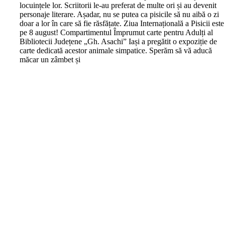
locuințele lor. Scriitorii le-au preferat de multe ori și au devenit
personaje literare. Așadar, nu se putea ca pisicile să nu aibă o zi
doar a lor în care să fie răsfățate. Ziua Internațională a Pisicii este
pe 8 august! Compartimentul Împrumut carte pentru Adulți al
Bibliotecii Județene „Gh. Asachi” Iași a pregătit o expoziție de
carte dedicată acestor animale simpatice. Sperăm să vă aducă
măcar un zâmbet și