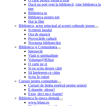
O carte pentru vârsta a treia
Dacă nu poţi veni la bibliotecă, vine biblioteca la
tine
Biblioteca ta
Biblioteca pentru toţi
Hai la film
Biblioteca, actor principal al scenei culturale ieşene
Scriitorii Iaşului
Ora de muzică
Provocările culturii
Nocturna bibliotecilor
Biblioteca și Comunitatea
Intersecţii
Viaţă şi spiritualitate
Voluntar@BJIaşi
O carte pe zi
Şi eu scriu despre cărţi
Să înţelegem ce citim
Scriu în culori
Cursuri pentru comunitate
Cursuri de limba engleză pentru seniori
E-tiquette, please!
Exist, deci mi-e foame!
Biblioteca în epoca digitală
www.bjiasi.ro