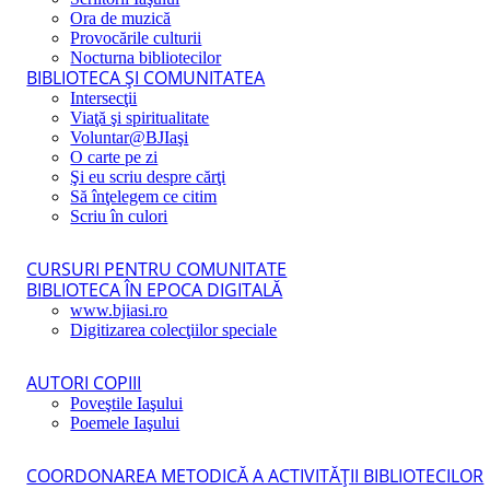
Ora de muzică
Provocările culturii
Nocturna bibliotecilor
BIBLIOTECA ŞI COMUNITATEA
Intersecţii
Viaţă şi spiritualitate
Voluntar@BJIaşi
O carte pe zi
Şi eu scriu despre cărţi
Să înţelegem ce citim
Scriu în culori
CURSURI PENTRU COMUNITATE
BIBLIOTECA ÎN EPOCA DIGITALĂ
www.bjiasi.ro
Digitizarea colecţiilor speciale
AUTORI COPIII
Poveştile Iaşului
Poemele Iaşului
COORDONAREA METODICĂ A ACTIVITĂŢII BIBLIOTECILOR