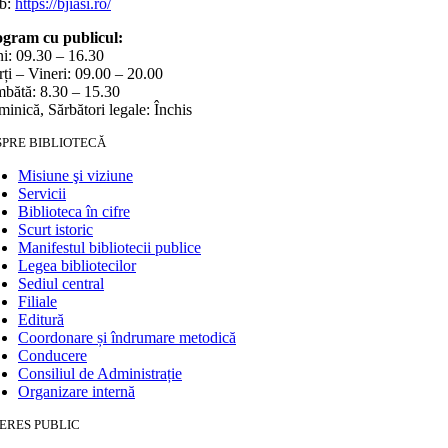
b:
https://bjiasi.ro/
gram cu publicul:
i: 09.30 – 16.30
ți – Vineri: 09.00 – 20.00
bătă: 8.30 – 15.30
inică, Sărbători legale: Închis
SPRE BIBLIOTECĂ
Misiune şi viziune
Servicii
Biblioteca în cifre
Scurt istoric
Manifestul bibliotecii publice
Legea bibliotecilor
Sediul central
Filiale
Editură
Coordonare și îndrumare metodică
Conducere
Consiliul de Administrație
Organizare internă
ERES PUBLIC