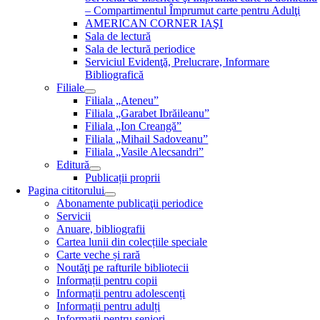
– Compartimentul Împrumut carte pentru Adulţi
AMERICAN CORNER IAŞI
Sala de lectură
Sala de lectură periodice
Serviciul Evidenţă, Prelucrare, Informare
Bibliografică
Filiale
Filiala „Ateneu”
Filiala „Garabet Ibrăileanu”
Filiala „Ion Creangă”
Filiala „Mihail Sadoveanu”
Filiala „Vasile Alecsandri”
Editură
Publicații proprii
Pagina cititorului
Abonamente publicaţii periodice
Servicii
Anuare, bibliografii
Cartea lunii din colecțiile speciale
Carte veche și rară
Noutăţi pe rafturile bibliotecii
Informații pentru copii
Informații pentru adolescenți
Informații pentru adulți
Informații pentru seniori