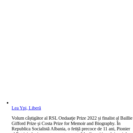
Lea Ypi, Liberă
V
olum câștigător al RSL Ondaatje Prize 2022 și finalist al Baillie
Gifford Prize și Costa Prize for Memoir and Biography. În
Republica Socialistă Albania, o fetiță precoce de 11 ani, Pionier