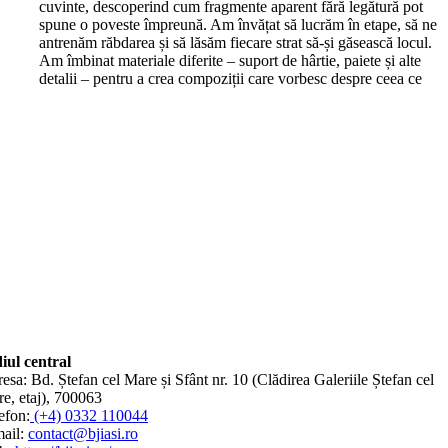
cuvinte, descoperind cum fragmente aparent fără legătură pot
spune o poveste împreună. Am învățat să lucrăm în etape, să ne
antrenăm răbdarea și să lăsăm fiecare strat să-și găsească locul.
Am îmbinat materiale diferite – suport de hârtie, paiete și alte
detalii – pentru a crea compoziții care vorbesc despre ceea ce
iul central
esa: Bd. Ștefan cel Mare și Sfânt nr. 10 (Clădirea Galeriile Ștefan cel
e, etaj), 700063
efon:
(+4) 0332 110044
ail:
contact@bjiasi.ro