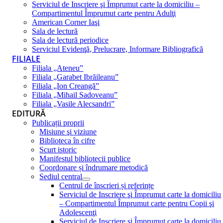
Serviciul de Inscriere şi Împrumut carte la domiciliu –
Compartimentul Împrumut carte pentru Adulţi
American Corner Iaşi
Sala de lectură
Sala de lectură periodice
Serviciul Evidenţă, Prelucrare, Informare Bibliografică
FILIALE
Filiala „Ateneu”
Filiala „Garabet Ibrăileanu”
Filiala „Ion Creangă”
Filiala „Mihail Sadoveanu”
Filiala „Vasile Alecsandri”
EDITURĂ
Publicații proprii
Misiune şi viziune
Biblioteca în cifre
Scurt istoric
Manifestul bibliotecii publice
Coordonare și îndrumare metodică
Sediul central
Centrul de înscrieri și referințe
Serviciul de Inscriere şi Împrumut carte la domiciliu
– Compartimentul Împrumut carte pentru Copii şi
Adolescenţi
Serviciul de Inscriere şi Împrumut carte la domiciliu