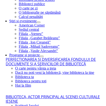
Biblioteci publice
O carte pe zi
O bibliografie pe săptămână
Calcul penalități
Ştiri şi evenimente
American Corner
Sediul central
Filiala „Ateneu”
Filiala „Garabet Ibrăileanu”
Filiala „Ion Creangă”
Filiala „Mihail Sadoveanu”
Filiala „Vasile Alecsandri”
Programe şi proiecte
PERFECŢIONAREA ŞI DIVERSIFICAREA FONDULUI DE
DOCUMENTE ŞI A SERVICIILOR DE BIBLIOTECĂ
O carte pentru vârsta a treia
Dacă nu poţi veni la bibliotecă, vine biblioteca la tine
Biblioteca ta
Biblioteca pentru toţi
Hai la film
BIBLIOTECA, ACTOR PRINCIPAL AL SCENEI CULTURALE
IEŞENE
Scriitorii Iaşului