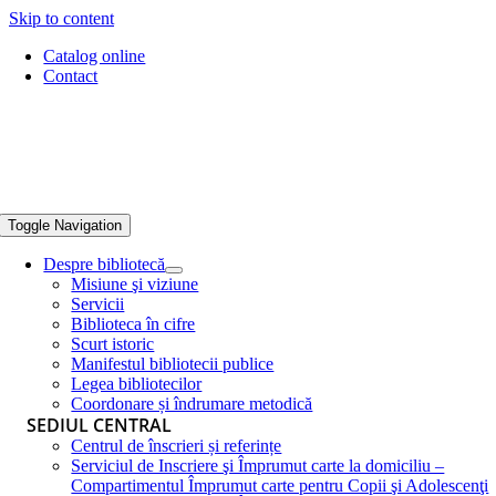
Skip to content
Catalog online
Contact
Toggle Navigation
Despre bibliotecă
Misiune şi viziune
Servicii
Biblioteca în cifre
Scurt istoric
Manifestul bibliotecii publice
Legea bibliotecilor
Coordonare și îndrumare metodică
SEDIUL CENTRAL
Centrul de înscrieri și referințe
Serviciul de Inscriere şi Împrumut carte la domiciliu –
Compartimentul Împrumut carte pentru Copii şi Adolescenţi