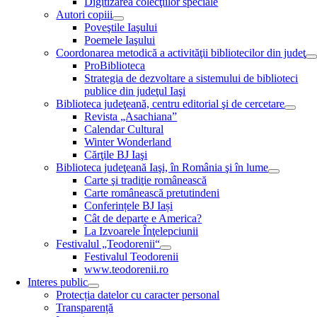
Digitizarea colecţiilor speciale
Autori copiii
Poveştile Iaşului
Poemele Iaşului
Coordonarea metodică a activităţii bibliotecilor din judeţ
ProBiblioteca
Strategia de dezvoltare a sistemului de biblioteci
publice din judeţul Iaşi
Biblioteca judeţeană, centru editorial şi de cercetare
Revista „Asachiana”
Calendar Cultural
Winter Wonderland
Cărţile BJ Iaşi
Biblioteca judeţeană Iaşi, în România şi în lume
Carte şi tradiţie românească
Carte românească pretutindeni
Conferințele BJ Iași
Cât de departe e America?
La Izvoarele Înţelepciunii
Festivalul „Teodorenii“
Festivalul Teodorenii
www.teodorenii.ro
Interes public
Protecția datelor cu caracter personal
Transparență