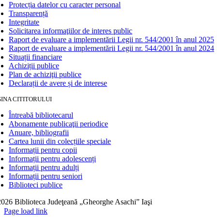
Protecția datelor cu caracter personal
Transparență
Integritate
Solicitarea informaţiilor de interes public
Raport de evaluare a implementării Legii nr. 544/2001 în anul 2025
Raport de evaluare a implementării Legii nr. 544/2001 în anul 2024
Situații financiare
Achiziții publice
Plan de achiziţii publice
Declarații de avere și de interese
INA CITITORULUI
Întreabă bibliotecarul
Abonamente publicaţii periodice
Anuare, bibliografii
Cartea lunii din colecțiile speciale
Informații pentru copii
Informații pentru adolescenți
Informații pentru adulți
Informații pentru seniori
Biblioteci publice
026 Biblioteca Judeţeană „Gheorghe Asachi” Iaşi
Page load link