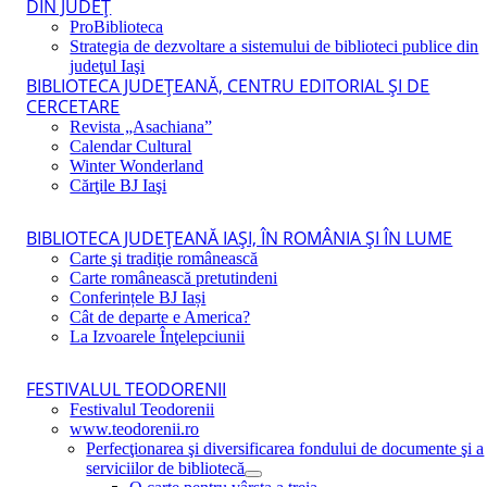
DIN JUDEŢ
ProBiblioteca
Strategia de dezvoltare a sistemului de biblioteci publice din
judeţul Iaşi
BIBLIOTECA JUDEŢEANĂ, CENTRU EDITORIAL ŞI DE
CERCETARE
Revista „Asachiana”
Calendar Cultural
Winter Wonderland
Cărţile BJ Iaşi
BIBLIOTECA JUDEŢEANĂ IAŞI, ÎN ROMÂNIA ŞI ÎN LUME
Carte şi tradiţie românească
Carte românească pretutindeni
Conferințele BJ Iași
Cât de departe e America?
La Izvoarele Înţelepciunii
FESTIVALUL TEODORENII
Festivalul Teodorenii
www.teodorenii.ro
Perfecţionarea şi diversificarea fondului de documente şi a
serviciilor de bibliotecă