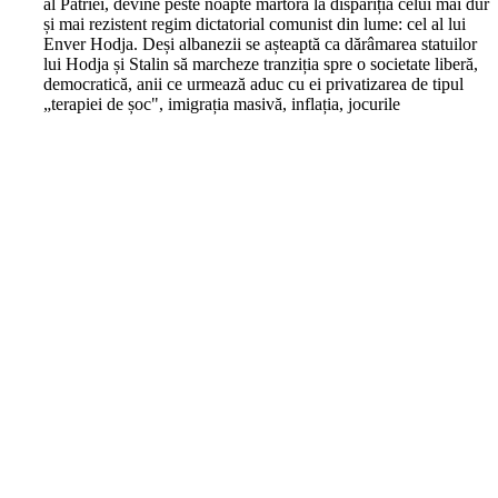
al Patriei, devine peste noapte martoră la dispariția celui mai dur
și mai rezistent regim dictatorial comunist din lume: cel al lui
Enver Hodja. Deși albanezii se așteaptă ca dărâmarea statuilor
lui Hodja și Stalin să marcheze tranziția spre o societate liberă,
democratică, anii ce urmează aduc cu ei privatizarea de tipul
„terapiei de șoc", imigrația masivă, inflația, jocurile