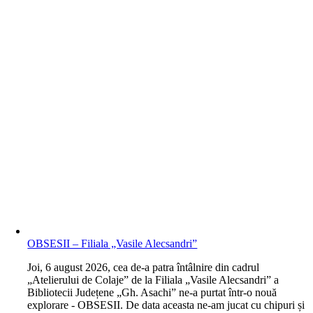
OBSESII – Filiala „Vasile Alecsandri”
J
oi, 6 august 2026, cea de-a patra întâlnire din cadrul
„Atelierului de Colaje” de la Filiala „Vasile Alecsandri” a
Bibliotecii Județene „Gh. Asachi” ne-a purtat într-o nouă
explorare - OBSESII. De data aceasta ne-am jucat cu chipuri și